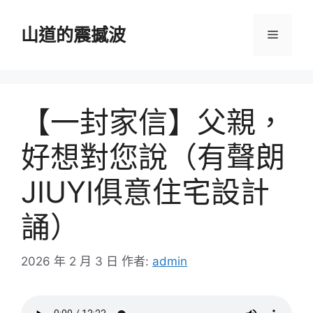
跳
至
山道的震撼波
選
主
要
單
內
容
【一封家信】父親，
好想對您說（有聲朗
JIUYI俱意住宅設計
誦）
2026 年 2 月 3 日
作者:
admin