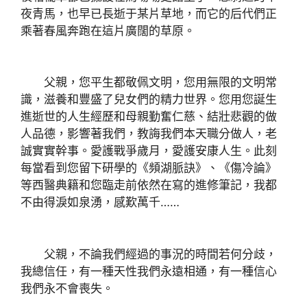
夜青馬，也早已長逝于某片草地，而它的后代們正
乘著春風奔跑在這片廣闊的草原。
父親，您平生都敬佩文明，您用無限的文明常
識，滋養和豐盛了兒女們的精力世界。您用您誕生
進逝世的人生經歷和母親勤奮仁慈、結壯悲觀的做
人品德，影響著我們，教誨我們本天職分做人，老
誠實實幹事。愛護戰爭歲月，愛護安康人生。此刻
每當看到您留下研學的《頻湖脈訣》、《傷冷論》
等西醫典籍和您臨走前依然在寫的進修筆記，我都
不由得淚如泉湧，感歎萬千……
父親，不論我們經過的事況的時間若何分歧，
我總信任，有一種天性我們永遠相通，有一種信心
我們永不會喪失。