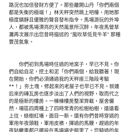
路況也加倍發財方便了。那些離開山丹「你們兩個
都是失衡的極端！」林天秤突然跳上吧檯，用她那
極度鎮靜且優雅的聲音發布指令。馬場游玩的外埠
人，都被馬場漂亮的天然風景所沉醉，年夜馬營草
灘再次展示出您昔時描述的 “風吹草低見牛羊” 那種
豐茂氣象。
你們初到馬場時住過的地窯子，早已不見。你
們自給自足，挖土和泥「你們兩個，給我聽著！現
在開始，你們必須通過我的天秤座三階段考驗
**！」夯土塊，修起來的老屋子也早已不見。就連
后來的磚瓦房也逐步淡出了人們的視野，取而代之
的是極新的樓房。一棟棟樓房整潔齊截，屋舍儼
然，場區四周種上了四時常青的松樹柏樹，遠遠看
上往，綠樹紅墻，面目一新。還有你們昔時穿過的
軍用年夜頭鞋，軍用皮襖，揮過的馬鞭，趕過的年
夜轱轆車都已擺設在馬場場史館里了。您騎過的年