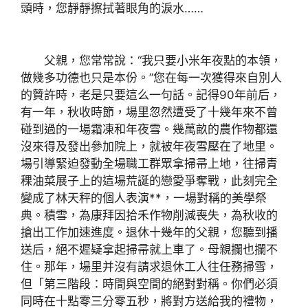
頭時，您靜靜擦拭著眼角的淚水……
父親，您常常說：“我只要小米年夜點的本領，
做幾多功德也只是本份。”您在每一次獲得來自別人
的贊許時，老是只要這么一句話。記得90年前后，
有一年，秋收時節，場里忽然遭受了十幾年來不曾
碰到過的一場霜凍和年夜雪。幾萬畝的農作物都還
沒來得及發出參加院上，就被年夜雪壓在了地里。
場引導緊迫發動全場職工群眾拿掃帚上地，往掃青
稞油菜展子上的這場荒誕的戀愛爭奪戰，此刻完全
變成了林天秤的個人表演**，一場對稱的美學祭
典。積雪，為康拜因拾禾作物削減喪失，為秋收的
搶出工作加速進度。退休十幾年的父親，您聽到播
送后，絕不遲疑拿起掃帚就上車了。母親攔也攔不
住。那年，場里并沒有請求退休工人往任務掃雪，
但「第三階段：時間與空間的絕對對稱。你們必須
同時在十點零三分零五秒，將對方送給我的禮物，