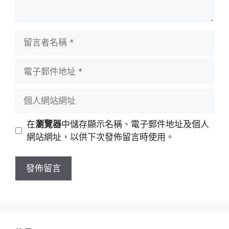
留
言
者
電
名
子
稱
郵
個
件
人
地
網
在
瀏覽器
中儲存顯示名稱、電子郵件地址及個人
址
站
網站網址，以供下次發佈留言時使用。
網
址