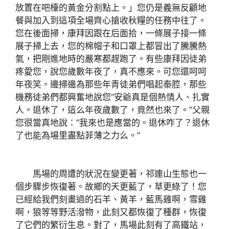
放置在吧檯的黃金分割點上。」您仍是義無反顧地
餐與加入到這項全場齊心搶收秋糧的任務中往了。
您在後面掃，康拜因跟在后面拾，一條展子接一條
展子掃上去，您的棉帽子和口罩上都冒出了騰騰熱
氣，把剛進地時的嚴寒都趕跑了。有些康拜因徒弟
疼愛您，說您歲數年夜了，真不應來。可您還呵呵
年夜笑。邊掃邊為那些年青徒弟們唱起秦腔，那些
機務徒弟們都興奮地說您“安爺真是個熱情人、扎實
人。退休了，這么年夜歲數了，竟然也來了。”父親
您很當真地說：“我來也是應當的。退休咋了？退休
了也能為場里盡點菲薄之力么。”
馬場的周遭的狀況在變更著，祁連山生態也一
個步驟步恢復著。故鄉的天更藍了，草更綠了！您
已經給我們刻畫過的石羊、黃羊，藍馬雞啊，雪雞
啊，狼等等野活潑物，此刻又都恢復了種群，恢復
了它們的繁衍生息。對了，馬場此刻有了高鐵站，