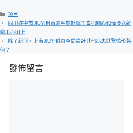
分
項目
類
四川遂寧市JIUYI俱意豪宅設計總工會把關心和清冷送離
職工心田上
除了新冠，上海JIUYI俱意空間設計其他病患就醫情形若
何？
發佈留言
留
言