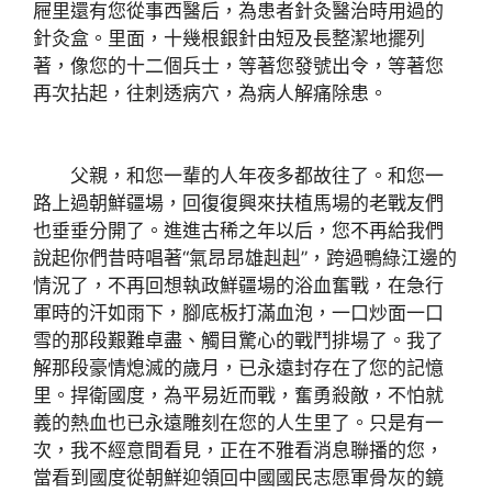
屜里還有您從事西醫后，為患者針灸醫治時用過的
針灸盒。里面，十幾根銀針由短及長整潔地擺列
著，像您的十二個兵士，等著您發號出令，等著您
再次拈起，往刺透病穴，為病人解痛除患。
父親，和您一輩的人年夜多都故往了。和您一
路上過朝鮮疆場，回復復興來扶植馬場的老戰友們
也垂垂分開了。進進古稀之年以后，您不再給我們
說起你們昔時唱著“氣昂昂雄赳赳”，跨過鴨綠江邊的
情況了，不再回想執政鮮疆場的浴血奮戰，在急行
軍時的汗如雨下，腳底板打滿血泡，一口炒面一口
雪的那段艱難卓盡、觸目驚心的戰鬥排場了。我了
解那段豪情熄滅的歲月，已永遠封存在了您的記憶
里。捍衛國度，為平易近而戰，奮勇殺敵，不怕就
義的熱血也已永遠雕刻在您的人生里了。只是有一
次，我不經意間看見，正在不雅看消息聯播的您，
當看到國度從朝鮮迎領回中國國民志愿軍骨灰的鏡