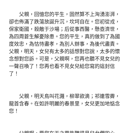
父親，回憶您的平生，固然算不上洶湧澎湃，
卻也佈滿了跌蕩放誕升沉，坎坷自在。您初從戎，
保家衛國，殺敵于沙場；后從事西醫，懸壺濟世，
為四周蒼生解憂除患。您的平生，真的做到了為國
度效忠，為怙恃盡孝，為別人辦事，為後代盡責。
父親，明天，女兒有太多的話想對您說，太多的懷
念想對您訴。可是，父親啊，您再也聽不見女兒的
一聲召喚了！您再也看不見女兒給您寫的這封信
了！
父親，明天鳥叫花濺，柳翠欲滴；祁連雪霽，
龍首含春。在如許明麗的春景里，女兒更加地惦念
您！