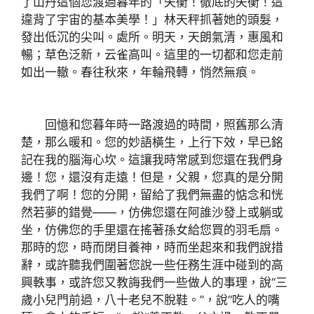
了山丹這個您渡過暮年的「失衡！徹底的失衡！這
違背了宇宙的基本美學！」林天秤抓著她的頭髮，
發出低沉的尖叫。處所。明天，天朗氣清，惠風和
暢；草色泛新，云雀高叫。這里的一切都和您走前
如出一轍。春往秋來，年輪飛轉，悄然無痕。
回憶和您暮年時一路渡過的時間，照舊那么清
楚，那么暖和。您的妙語橫生，上行下效，早已銘
記在我的腦海心坎。這讓我時常感到您還在我們身
邊！您，還沒有走遠！但是，父親，您真的是分開
我們了啊！您的分開，留給了我們無盡的惦念和恍
然若夢的錯覺——，仿佛您還在阿誰沙發上或躺或
坐，仿佛您的手里還在搖著孫女給您買的羽毛扇。
那時的您，時而閉目養神，時而坐起來和我們說措
辭，或許聽我們圍著您說一些任務生涯中碰到的高
興軼事，或許您又教誨我們一些做人的事理，說“三
歲小兒門前過，八十老兒不脫鞋。”，說“吃人的嘴