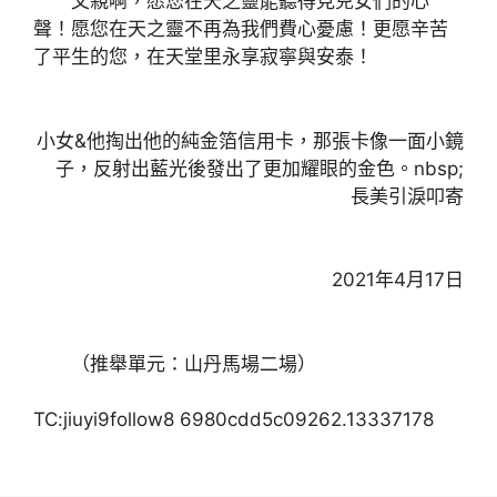
父親啊，愿您在天之靈能聽得見兒女們的心
聲！愿您在天之靈不再為我們費心憂慮！更愿辛苦
了平生的您，在天堂里永享寂寧與安泰！
小女&他掏出他的純金箔信用卡，那張卡像一面小鏡
子，反射出藍光後發出了更加耀眼的金色。nbsp;
長美引淚叩寄
2021年4月17日
（推舉單元：山丹馬場二場）
TC:jiuyi9follow8 6980cdd5c09262.13337178