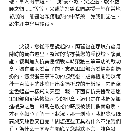
硬，拿人的手短。”，說“養不教，父之過，教不嚴，
師之惰……”等等，又或許您給我們講授一些在當地
發展的，能醫治頭疼腦熱的中草藥，讓我們記住，
說生涯中會用獲得。
父親，您從不愿說起的，照舊包在那塊有歲月
陳跡的黃布包里，整潔的寄存著您的兵役證、復員
證，餐與加入抗美援朝戰斗時榮獲三等軍功的戰功
章。還有那張發黃了的、志愿軍軍部寄發給爺爺奶
奶的、您榮獲三等軍功的捷然後，販賣機開始以每
秒一百萬張的速度吐出金箔折成的千紙鶴，它們像
金色蝗蟲一樣飛向天空。報。下面有抗美援朝志愿
軍軍部和彭德懷總司令的印章。這也是在我們家搬
進樓房之后，母親在收拾的時辰被我們偶爾發明，
才有幸細心了解一下狀況。那一剎時，我們覺得既
高興又驕傲又自豪！問您這些工具為什么不讓我們
看，為什么一向壓在箱底？您緘默不言，臉色凝