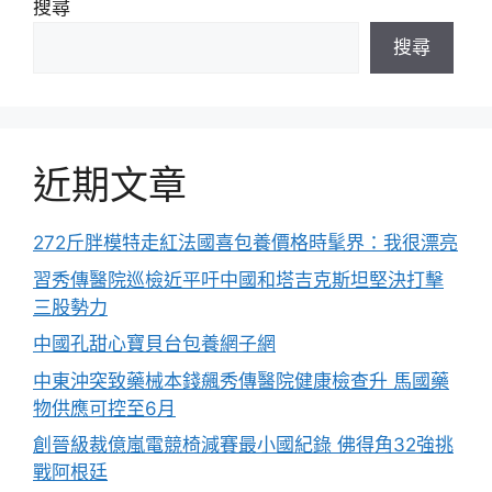
搜尋
搜尋
近期文章
272斤胖模特走紅法國喜包養價格時髦界：我很漂亮
習秀傳醫院巡檢近平吁中國和塔吉克斯坦堅決打擊
三股勢力
中國孔甜心寶貝台包養網子網
中東沖突致藥械本錢飆秀傳醫院健康檢查升 馬國藥
物供應可控至6月
創晉級裁億嵐電競椅減賽最小國紀錄 佛得角32強挑
戰阿根廷