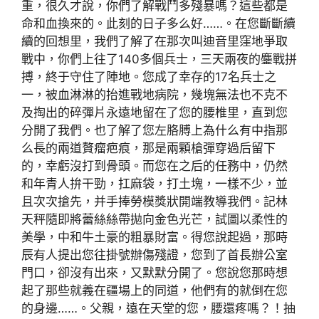
重，很久才說，你們了解戰鬥多殘暴嗎？這些都是
命和血換來的。此刻的日子多么好……。在您斷斷續
續的回想里，我們了解了在那次叫迪音里窪地爭取
戰中，你們上往了140多個兵士，三天兩夜的鏖戰拼
搏，終于守住了陣地。您成了幸存的17名兵士之
一，被血淋淋的抬進戰地病院，幾塊無法也不克不
及掏出的碎彈片永遠地留在了您的腰椎里，直到您
分開了我們。也了解了您左胳膊上為什么有中指那
么長的兩道贅瘤疤痕，那是兩顆槍彈穿過后留下
的，幸虧沒打到骨頭。而您在之后的任務中，仍然
和年青人拚干勁，扛麻袋，打土塊，一樣不少，並
且次次搶先，并手捧勞模獎狀開端教導我們。記林
天秤隨即將蕾絲絲帶拋向金色光芒，試圖以柔性的
美學，中和牛土豪的粗暴財富。得您說起過，那時
辰有人提出您往掛號辦傷殘證，您到了首長辦公室
門口，卻沒有出來，又默默分開了。您說您那時想
起了那些就義在疆場上的同道，他們有的就倒在您
的身邊……。父親，遠在天堂的您，腰還疼嗎？！抽