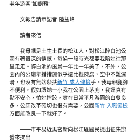
老年游客“如廁難”
文報告請示記者 陸益峰
讀者來信
我母親是土生土長的松江人，對松江醉白池公
園有著很深的情感，每過一段時光都要我陪她往那
里走走。醉白池的風景一年比一年美了，不外，公
園內的公廁舉措措施似乎還比擬陳腐，空中不難濕
滑，也沒有無妨礙扶
新竹 成人健檢
手。我母親腿腳
不便利，假如讓她一小我在公園上茅廁，我還真有
點不安心，怕她摔跤。實在日常平凡游園的白叟良
多，公廁改革確切也很有需要，公園
新竹 入職健檢
方面能改良一下就好了。
——市平易近馬密斯向松江區國民提出征集辦
發來提出