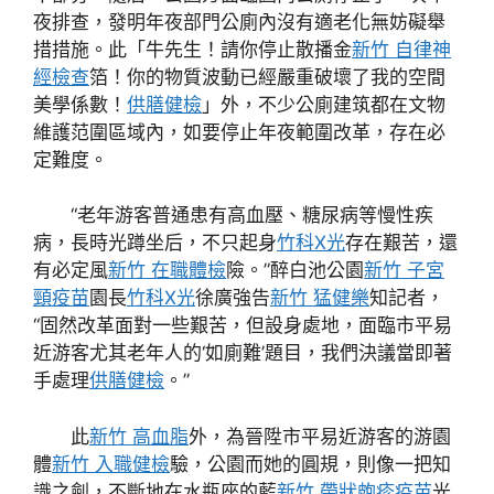
夜排查，發明年夜部門公廁內沒有適老化無妨礙舉
措措施。此「牛先生！請你停止散播金
新竹 自律神
經檢查
箔！你的物質波動已經嚴重破壞了我的空間
美學係數！
供膳健檢
」外，不少公廁建筑都在文物
維護范圍區域內，如要停止年夜範圍改革，存在必
定難度。
“老年游客普通患有高血壓、糖尿病等慢性疾
病，長時光蹲坐后，不只起身
竹科X光
存在艱苦，還
有必定風
新竹 在職體檢
險。”醉白池公園
新竹 子宮
頸疫苗
園長
竹科X光
徐廣強告
新竹 猛健樂
知記者，
“固然改革面對一些艱苦，但設身處地，面臨市平易
近游客尤其老年人的‘如廁難’題目，我們決議當即著
手處理
供膳健檢
。”
此
新竹 高血脂
外，為晉陞市平易近游客的游園
體
新竹 入職健檢
驗，公園而她的圓規，則像一把知
識之劍，不斷地在水瓶座的藍
新竹 帶狀皰疹疫苗
光