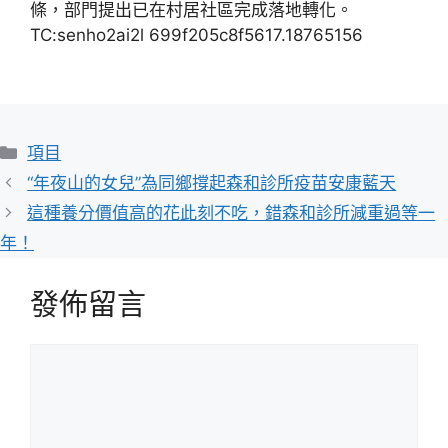
條，部門提出已在村居社區完成落地轉化。
TC:senho2ai2l 699f205c8f5617.18765156
分
項目
類
“年夜山的女兒”為同鄉撐起森和診所疫苗安康藍天
這種養分價值高的花此刻不吃，錯森和診所減重過等一
年！
發佈留言
留
言