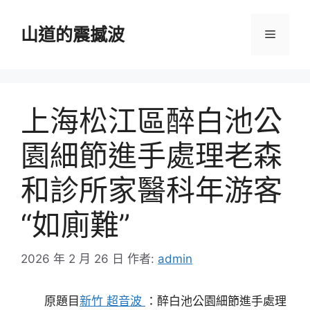
跳
至
山道的震撼波
選
主
要
單
內
容
上海松江區醉白池公
園細節進手處理老森
和診所家醫科年游客
“如廁難”
2026 年 2 月 26 日
作者:
admin
原題目
新竹 超音波
：醉白池公園細節進手處理