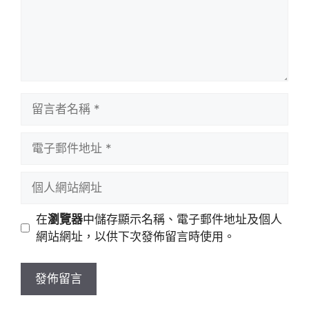
留
言
者
電
名
子
稱
郵
個
件
人
地
網
在
瀏覽器
中儲存顯示名稱、電子郵件地址及個人
址
站
網站網址，以供下次發佈留言時使用。
網
址