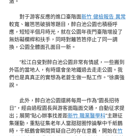
激。
對于游客反應的進口臺階面
新竹 健檢報告 異常
較寬、籬笆笆破損等題目，醉白池公園也積極呼
應，短短半個月時光，就在公園年夜門臺階增設了
無妨礙欄桿和扶手，同時對籬笆笆停止了同一調
換，公園全體面孔面目一新。
“松江白叟對醉白池公園非常有情感，一些搬到
外區的當地人，有時還會坐地鐵過去走走公園。我
們也是真真正的實想為老蒼生做一點工作。”徐廣強
說。
此外，醉白池公園還將每周一作為“園長招待
日”，經由過程園長與游客面臨面交通，自動征求提
出；展開“貼心辦事找差距
新竹 職業醫學科
”主題征
集運動，重點征集老年人當甜甜圈悖論擊中千紙鶴
時，千紙鶴會瞬間質疑自己的存在意義，開始在
竹