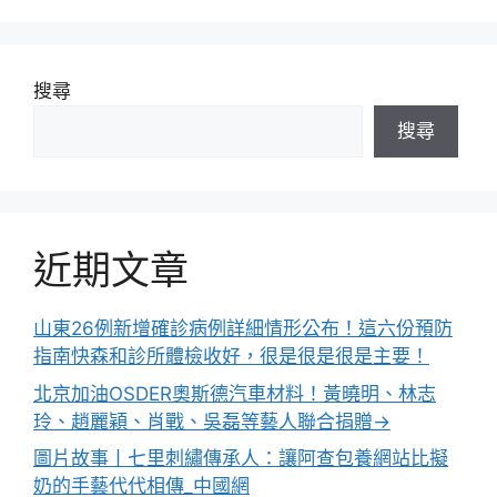
搜尋
搜尋
近期文章
山東26例新增確診病例詳細情形公布！這六份預防
指南快森和診所體檢收好，很是很是很是主要！
北京加油OSDER奧斯德汽車材料！黃曉明、林志
玲、趙麗穎、肖戰、吳磊等藝人聯合捐贈→
圖片故事丨七里刺繡傳承人：讓阿查包養網站比擬
奶的手藝代代相傳_中國網