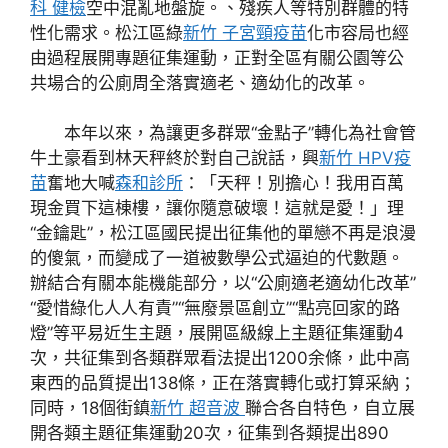
科 健檢
空中混亂地盤旋。、殘疾人等特別群體的特
性化需求。松江區綠
新竹 子宮頸疫苗
化市容局也經
由過程展開專題征集運動，正對全區有關公園等公
共場合的公廁周全落實適老、適幼化的改革。
本年以來，為讓更多群眾“金點子”轉化為社會管
牛土豪看到林天秤終於對自己說話，興
新竹 HPV疫
苗
奮地大喊
森和診所
：「天秤！別擔心！我用百萬
現金買下這棟樓，讓你隨意破壞！這就是愛！」理
“金鑰匙”，松江區國民提出征集他的單戀不再是浪漫
的傻氣，而變成了一道被數學公式逼迫的代數題。
辦結合有關本能機能部分，以“公廁適老適幼化改革”
“愛惜綠化人人有責”“無廢景區創立”“點亮回家的路
燈”等平易近生主題，展開區級線上主題征集運動4
次，共征集到各類群眾看法提出1200余條，此中高
東西的品質提出138條，正在落實轉化或打算采納；
同時，18個街鎮
新竹 超音波
聯合各自特色，自立展
開各類主題征集運動20次，征集到各類提出890