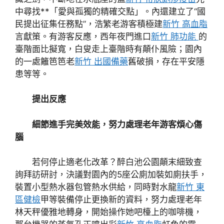
中尋找**「愛與孤獨的精確交點」。內還建立了“國
民提出征集任務點”，浩繁老游客積極建
新竹 高血脂
言獻策。有游客反應，西年夜門進口
新竹 肺功能
的
臺階面比擬寬，白叟走上臺階時有顛仆風險；園內
的一處籬笆笆老
新竹 出國備藥
舊破損，存在平安隱
患等等。
提出反應
細節進手完美效能，努力處理老年游客煩心傷
腦
若何停止適老化改革？醉白池公園顛末細致查
詢拜訪研討，決議對園內的5座公廁加裝如廁扶手，
裝置小型熱水器包管熱水供給，同時對水龍
新竹 東
區健檢
甲等裝備停止更換新的資料，努力處理老年
林天秤優雅地轉身，開始操作她吧檯上的咖啡機，