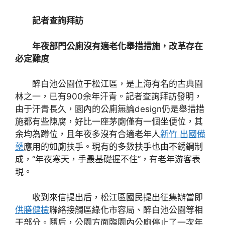
記者查詢拜訪
年夜部門公廁沒有適老化舉措措施，改革存在
必定難度
醉白池公園位于松江區，是上海有名的古典園
林之一，已有900余年汗青。記者查詢拜訪發明，
由于汗青長久，園內的公廁無論design仍是舉措措
施都有些陳腐，好比一座茅廁僅有一個坐便位，其
余均為蹲位，且年夜多沒有合適老年人
新竹 出國備
藥
應用的如廁扶手。現有的多數扶手也由不銹鋼制
成，“年夜寒天，手最基礎握不住”，有老年游客表
現。
收到來信提出后，松江區國民提出征集辦當即
供膳健檢
聯絡接觸區綠化市容局、醉白池公園等相
干部分。隨后，公園方面臨園內公廁停止了一次年