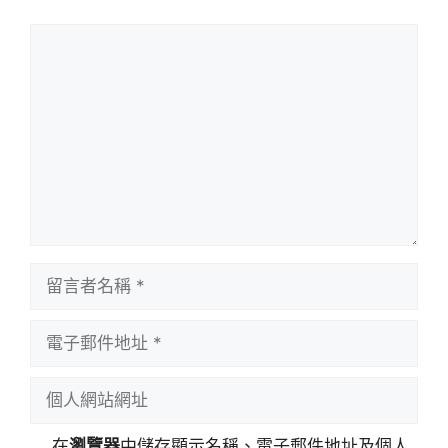
留
言
留
言
者
電
名
子
稱
郵
個
件
人
地
網
在
瀏覽器
中儲存顯示名稱、電子郵件地址及個人