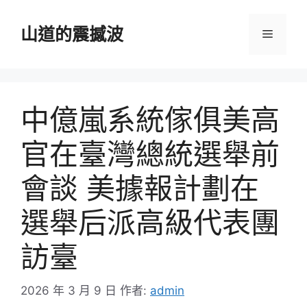
跳
至
山道的震撼波
選
主
要
單
內
容
中億嵐系統傢俱美高
官在臺灣總統選舉前
會談 美據報計劃在
選舉后派高級代表團
訪臺
2026 年 3 月 9 日
作者:
admin