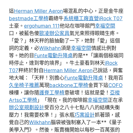
這
Herman Miller Aeron
場混亂的中心，正是金牛座
bestmade工學椅
霸總牛
系統櫃工廠直營
iRock T07
土豪。
ergohuman 111
他站在咖啡館門
幸福空間
口，被藍色傻
歐凌辦公家具
氣光束照得眼睛生疼。
「愛？」林天秤的臉抽動了一下，她對「愛」這個
詞的定義，必
Wilkhahn
須是
幸福空間
情感比例對
等。她的目
Funte電動升降桌
的是**「讓兩個極端同
時停止，達到零的境界」。牛土豪看到林天
iRock
T07
秤終於對自
Herman Miller Aeron
己說話，興奮
地大喊：「天秤！別擔心
Funte電動升降桌
！我用百
久坐椅子推薦
萬現
backbone工學椅
金買下這
COFO
棟樓，讓你隨
護脊工學椅
意破壞！這就是愛！
亞梭
Artso工學椅
」「現在，我的咖啡館
幸福空間
正在承
辦公室規劃設計
受百分之八十七點八八的結構失衡
壓力！我需要校準！」張水瓶
巧寓設計
抓著頭，感
覺自己的
Wilkhahn
腦袋被強制塞入了一本**《量子
美學入門》。然後，販賣機開始以每秒一百萬張的