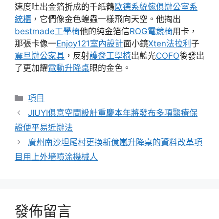
速度吐出金箔折成的千紙鶴
歐德系統傢俱
辦公室系
統櫃
，它們像金色蝗蟲一樣飛向天空。他掏出
bestmade工學椅
他的純金箔信
ROG電競椅
用卡，
那張卡像一
Enjoy121
室內設計
面小鏡
Xten法拉利
子
震旦辦公家具
，反射
護脊工學椅
出藍光
COFO
後發出
了更加耀
電動升降桌
眼的金色。
分
項目
類
JIUYI俱意空間設計重慶本年將發布多項醫療保
證便平易近辦法
廣州南沙坦尾村更換新億嵐升降桌的資料改革項
目用上外墻噴涂機械人
發佈留言