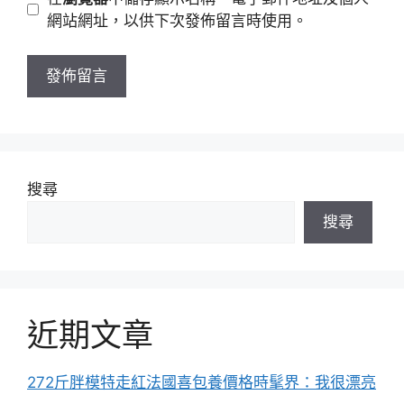
址
站
網站網址，以供下次發佈留言時使用。
網
址
搜尋
搜尋
近期文章
272斤胖模特走紅法國喜包養價格時髦界：我很漂亮