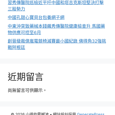
習秀傳醫院巡檢近平吁中國和塔吉克斯坦堅決打擊
三股勢力
中國孔甜心寶貝台包養網子網
中東沖突致藥械本錢飆秀傳醫院健康檢查升 馬國藥
物供應可控至6月
創晉級裁億嵐電競椅減賽最小國紀錄 佛得角32強挑
戰阿根廷
近期留言
尚無留言可供顯示。
© 2026 山道的震撼波
• 網站設計採用
GeneratePress