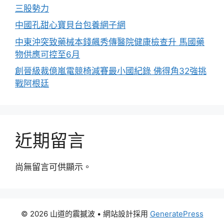
三股勢力
中國孔甜心寶貝台包養網子網
中東沖突致藥械本錢飆秀傳醫院健康檢查升 馬國藥
物供應可控至6月
創晉級裁億嵐電競椅減賽最小國紀錄 佛得角32強挑
戰阿根廷
近期留言
尚無留言可供顯示。
© 2026 山道的震撼波
• 網站設計採用
GeneratePress