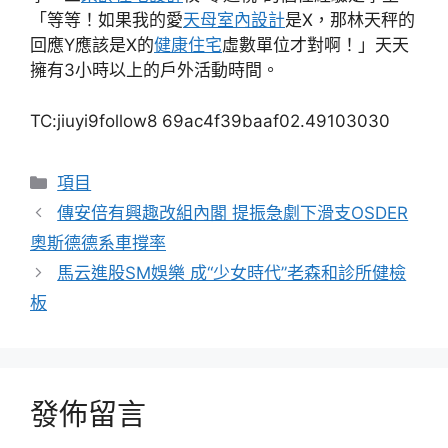
「等等！如果我的愛
天母室內設計
是X，那林天秤的
回應Y應該是X的
健康住宅
虛數單位才對啊！」天天
擁有3小時以上的戶外活動時間。
TC:jiuyi9follow8 69ac4f39baaf02.49103030
分
項目
類
傳安倍有興趣改組內閣 提振急劇下滑支OSDER
奧斯德德系車撐率
馬云進股SM娛樂 成“少女時代”老森和診所健檢
板
發佈留言