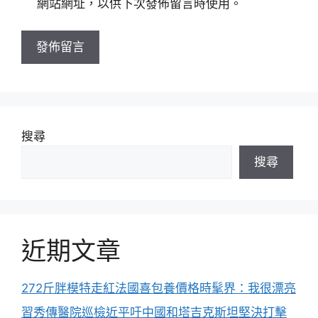
網站網址，以供下次發佈留言時使用。
網
址
搜尋
搜尋
近期文章
272斤胖模特走紅法國喜包養價格時髦界：我很漂亮
習秀傳醫院巡檢近平吁中國和塔吉克斯坦堅決打擊