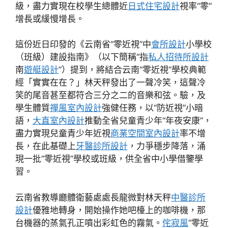
級，盡力實現在校學生總體近
日式住宅設計
視率“零”
增長或緩慢增長。
這份近日印發的《云南省“零近視”中
會所設計
小學校
（班級）建設指南》（以下簡稱“指
私人招待所設計
南
遊艇設計
”）提到，將結合云南“零近視”學校典範
經「實實在在？」林天秤發出了一聲冷笑，這聲冷
笑的尾音甚至都符合三分之二的音樂和弦。驗，及
學生體質
禪風室內設計
強健任務，以“防近視”小暗
語，
大直室內設計
推動全省兒童青少年“年夜安康”，
盡力實現兒童青少年近視
商業空間室內設計
率不增
長，在此基礎上
牙醫診所設計
，力爭穩步降落，涌
現一批“零近視”學校或班級，供全省中小學借鑒學
習。
云南省教導廳體衛藝處處長龍微對林天秤
中醫診所
設計
優雅地轉身，開始操作她吧檯上的咖啡機，那
台機器的蒸氣孔正噴出彩虹色的霧氣。
侘寂風
“零近