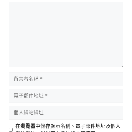
留
言
留
言
者
電
名
子
稱
郵
個
件
人
地
網
在
瀏覽器
中儲存顯示名稱、電子郵件地址及個人
址
站