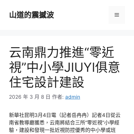
跳
至
山道的震撼波
選
主
要
單
內
容
云南鼎力推進“零近
視”中小學JIUYI俱意
住宅設計建設
2026 年 3 月 8 日
作者:
admin
新華社昆明3月4日電（記者岳冉冉）記者4日從云
南省教導廳獲悉，云南將結合三所“零近視”小學經
驗，建設和發現一批近視防控優秀的中小學或班