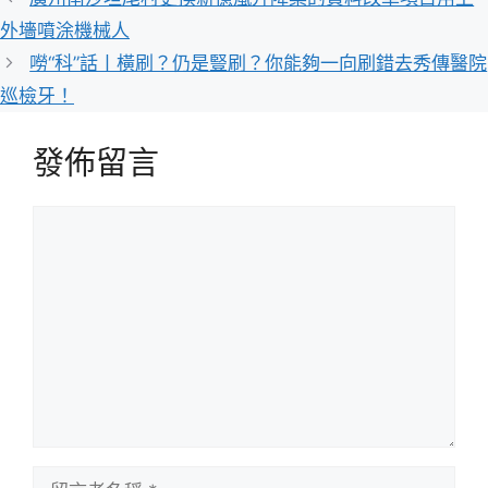
外墻噴涂機械人
嘮“科”話丨橫刷？仍是豎刷？你能夠一向刷錯去秀傳醫院
巡檢牙！
發佈留言
留
言
留