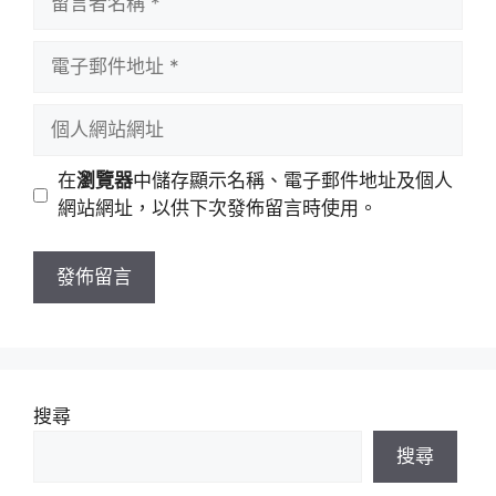
言
者
電
名
子
稱
郵
個
件
人
地
網
在
瀏覽器
中儲存顯示名稱、電子郵件地址及個人
址
站
網站網址，以供下次發佈留言時使用。
網
址
搜尋
搜尋