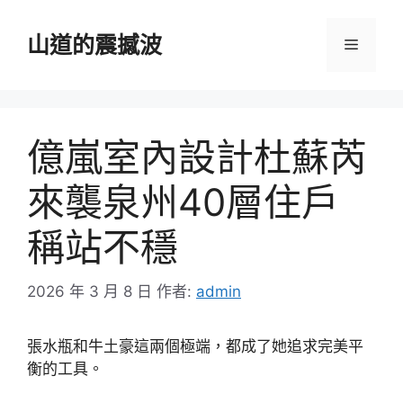
跳
至
山道的震撼波
選
主
要
單
內
容
億嵐室內設計杜蘇芮
來襲泉州40層住戶
稱站不穩
2026 年 3 月 8 日
作者:
admin
張水瓶和牛土豪這兩個極端，都成了她追求完美平
衡的工具。