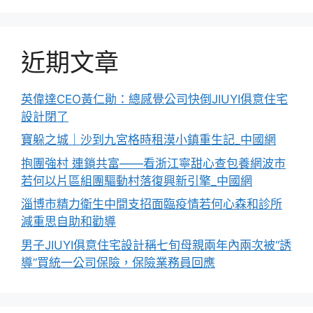
近期文章
英偉達CEO黃仁勛：總感覺公司快倒JIUYI俱意住宅
設計閉了
寶躲之城｜沙到九宮格時租漠小鎮重生記_中國網
抱團強村 連鎖共富——看浙江寧甜心查包養網波市
若何以片區組團驅動村落復興新引擎_中國網
淄博市精力衛生中間支招面臨疫情若何心森和診所
減重思自助和勸導
男子JIUYI俱意住宅設計稱七旬母親兩年內兩次被“誘
導”買統一公司保險，保險業務員回應