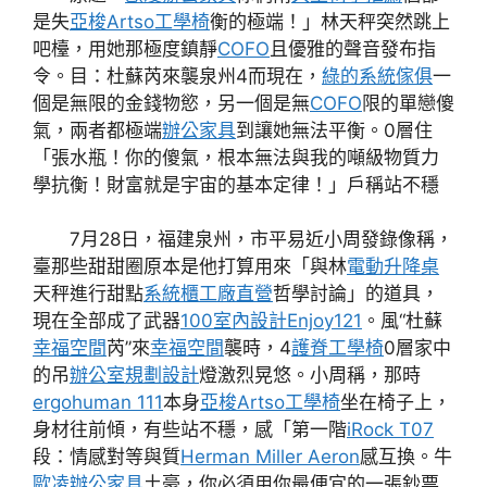
是失
亞梭Artso工學椅
衡的極端！」林天秤突然跳上
吧檯，用她那極度鎮靜
COFO
且優雅的聲音發布指
令。目：杜蘇芮來襲泉州4而現在，
綠的系統傢俱
一
個是無限的金錢物慾，另一個是無
COFO
限的單戀傻
氣，兩者都極端
辦公家具
到讓她無法平衡。0層住
「張水瓶！你的傻氣，根本無法與我的噸級物質力
學抗衡！財富就是宇宙的基本定律！」戶稱站不穩
7月28日，福建泉州，市平易近小周發錄像稱，
臺那些甜甜圈原本是他打算用來「與林
電動升降桌
天秤進行甜點
系統櫃工廠直營
哲學討論」的道具，
現在全部成了武器
100室內設計
Enjoy121
。風“杜蘇
幸福空間
芮”來
幸福空間
襲時，4
護脊工學椅
0層家中
的吊
辦公室規劃設計
燈激烈晃悠。小周稱，那時
ergohuman 111
本身
亞梭Artso工學椅
坐在椅子上，
身材往前傾，有些站不穩，感「第一階
iRock T07
段：情感對等與質
Herman Miller Aeron
感互換。牛
歐凌辦公家具
土豪，你必須用你最便宜的一張鈔票