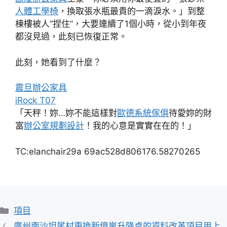
人體工學椅
，換取張水瓶最貴的一滴淚水。」到整
棟樓被人“捏住”，大要連續了1個小時，從小到年夜
都沒見過，此刻已恢復正常。
此刻，她看到了什麼？
震旦辦公家具
iRock T07
「天秤！妳…妳不能這樣對
歐德系統傢俱
待愛妳的財
富
辦公室規劃設計
！我的心意是實實在在的！」
TC:elanchair29a 69ac528d806176.58270265
分
項目
類
廣州南沙坦尾村更換新億嵐升降桌的資料改革項目用上