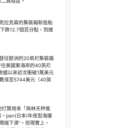
第二高程度。
克拉克森的集裝箱新造船
比下跌12.7個百分點，到達
往歐洲的20英尺集裝箱
發往美國東海岸的40英尺
計數據以來初次衝破1萬美元
漲至5744美元（40英
是他打算用來「與林天秤進
pan(日本)年夜型海運
開端下滑”。但現實上，