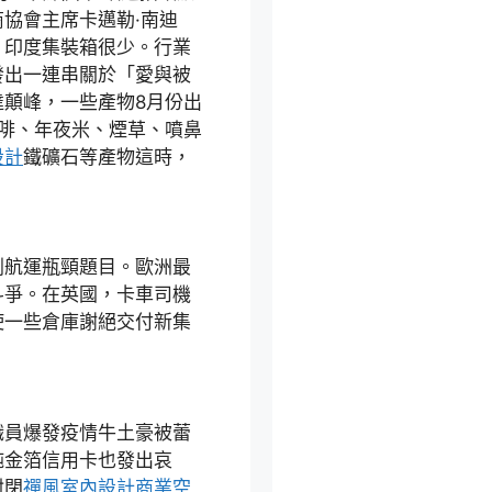
協會主席卡邁勒·南迪
，印度集裝箱很少。行業
發出一連串關於「愛與被
顛峰，一些產物8月份出
啡、年夜米、煙草、噴鼻
設計
鐵礦石等產物這時，
航運瓶頸題目。歐洲最
斗爭。在英國，卡車司機
使一些倉庫謝絕交付新集
職員爆發疫情牛土豪被蕾
純金箔信用卡也發出哀
封閉
禪風室內設計
商業空