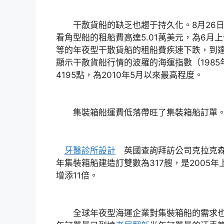
干散貨船的缺乏也趨于持久化。8月26日
看角型船的租船費高達5.01萬美元，為6月上
等的年夜型干散貨船的租船費疾速下跌，到達
顯示干散貨船行情的波羅的海運指數（1985年
4195點，為2010年5月以來最高程度。
集裝箱船運費低落帶旺了集裝箱船訂單
牙醫診所設計
英國查詢拜訪公司克拉克森
年集裝箱船建造訂雙數為317艘，是2005
增添11倍。
全球年夜型海運企業對集裝箱船的需求也非