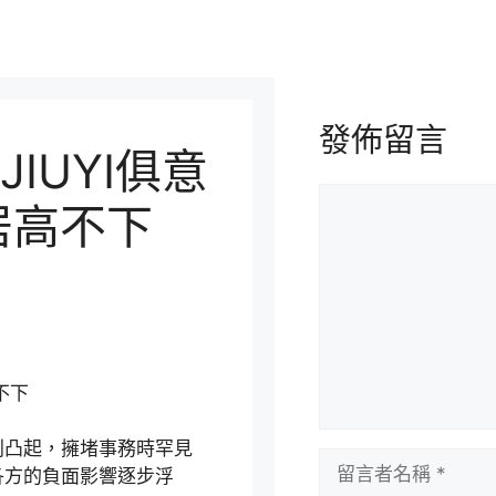
發佈留言
IUYI俱意
留
居高不下
言
不下
凸起，擁堵事務時罕見
留
各方的負面影響逐步浮
言