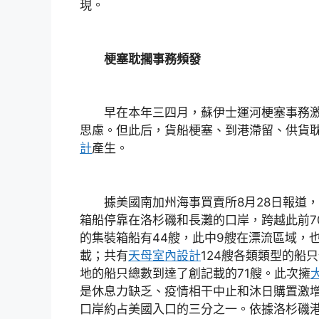
現。
梗塞耽擱事務頻發
早在本年三四月，蘇伊士運河梗塞事務激
思慮。但此后，貨船梗塞、到港滯留、供貨
計
產生。
據美國南加州海事買賣所8月28日報道，
箱船停靠在洛杉磯和長灘的口岸，跨越此前7
的集裝箱船有44艘，此中9艘在漂流區域，
載；共有
天母室內設計
124艘各類類型的船
地的船只總數到達了創記載的71艘。此次擁
是休息力缺乏、疫情相干中止和沐日購置激
口岸約占美國入口的三分之一。依據洛杉磯