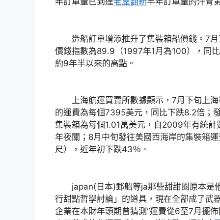
年訂單量已到達
老屋翻新
半年訂單量的汗青
造船訂單增添推升了集裝箱船價錢。7月
價錢指數為89.9（1997年1月為100），同
約9年半以來的高點。
上海航運買賣所數據顯示，7月下旬上海發
的運費為每個7395美元，同比下跌8.2倍；
集裝箱為每個1.01萬美元，自2009年有統
年夜關；8月中旬發往美國西海岸的集裝箱運費
尺），近年初下跌43％。
japan(日本)郵船等ja那些甜甜圈原本
行甜點哲學討論」的道具，現在全部成了武器。
企業在本財年頭期曾猜測“運費從6至7月擺佈