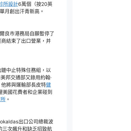
診所設計
6萬個（按20英
月單月創出汗青新高。
爾良市港務局自願暫停了
賣商結束了出口營業，并
鏈中止特殊任務組，以
和美邦交通部又錄用約翰·
。他將與運輸部長皮特
健
理美國花費者和企業碰到
寓所
。
aldas出口公司總裁波
錢的三次飆升和缺乏招致航