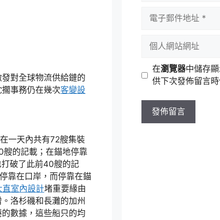
者
電
名
子
稱
郵
個
件
人
地
網
在
瀏覽器
中儲存顯
址
站
發對全球物流供給鏈的
供下次發佈留言時
網
耽擱事務仍在幾次
客變設
址
在一天內共有72艘集裝
0艘的記載；在錨地停靠
也打破了此前40艘的記
只停靠在口岸，而停靠在錨
大直室內設計
堵重要緣由
增。洛杉磯和長灘的加州
港的數據，這些船只的均