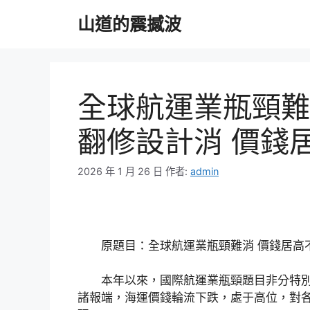
跳
山道的震撼波
至
主
要
內
容
全球航運業瓶頸難J
翻修設計消 價錢
2026 年 1 月 26 日
作者:
admin
原題目：全球航運業瓶頸難消 價錢居高
本年以來，國際航運業瓶頸題目非分特別
諸報端，海運價錢輪流下跌，處于高位，對