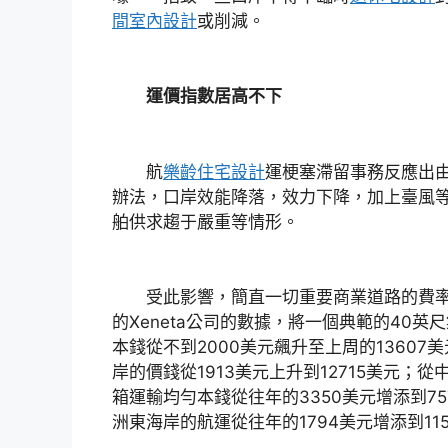
間室內設計
或削減。
運價指數居高不下
航
樂齡住宅設計
運梗塞滯留事務反應出
辦法，口岸效能降落，效力下降，加上臺風
舶供求趨于嚴重等情形。
受此影響，簡直一切重要商業道路的費率
的Xeneta公司的數據，將一個典範的40
本錢從不到2000美元飆升至上周的13607
岸的價錢從1913美元上升到12715美元；
箱運輸均勻本錢從往年的3350美元增添到7
洲東海岸的航運從往年的1794美元增添到11