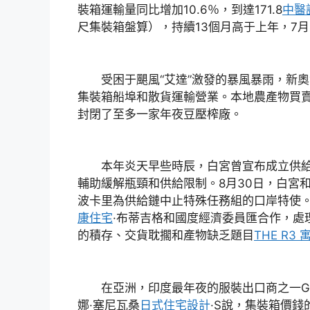
裝箱運輸量同比增加10.6％，到達171.8
中醫
尺集裝箱盤算），持續13個月高于上年，7
受困于颶風“艾達”激發的暴風暴雨，新奧
集裝箱船埠和散貨運輸營業。本地農產物買
封閉了至多一家年夜豆壓榨廠。
本年炎天早些時辰，白宮曾宣布成立供給
輔助緩解瓶頸和供給限制。8月30日，白宮
波卡里為供給鏈中止特殊任務組的口岸特使
康住宅
·布蒂吉格和國度經濟委員匯合作，處
的積存、交貨耽擱和產物缺乏題目
THE R3 
在亞洲，印度最年夜的服裝出口商之一Gok
娜·塞尼瓦桑
日式住宅設計
·S說，集裝箱價