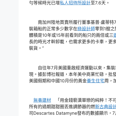
勻等候時光已增
私人招待所設計
至7.6天。
南加州陸地買賣所履行董事基普·盧蒂特7
裝箱船的正常多少數字在
綠設計師
零到1艘之
體積是10年或15年前看到的船只的兩倍或三
長的時光才幹卸載，也需求更多的卡車，更
裝貨。”
自往年7月美國重啟經濟運動以來，集裝
現。據彭博社報道，本年美中商業忙碌，批
美國假期和中國10月份的黃金
養生住宅
周，
無毒建材
「用金錢褻瀆單戀的純粹！不可
所有的過期甜甜圈丟進調節器的燃
新古典設
司Descartes Datamyne發布的數據顯