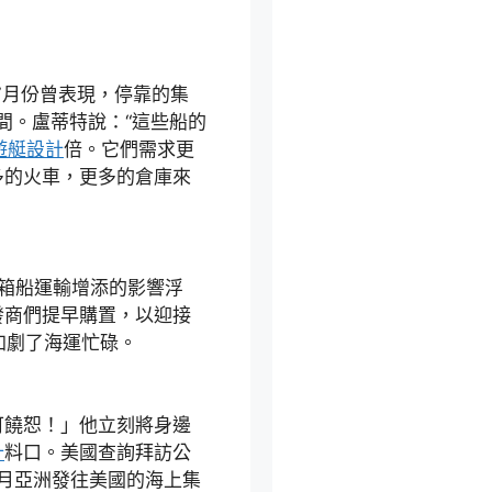
月份曾表現，停靠的集
間。盧蒂特說：“這些船的
遊艇設計
倍。它們需求更
多的火車，更多的倉庫來
箱船運輸增添的影響浮
發商們提早購置，以迎接
加劇了海運忙碌。
饒恕！」他立刻將身邊
計
料口。美國查詢拜訪公
示，7月亞洲發往美國的海上集