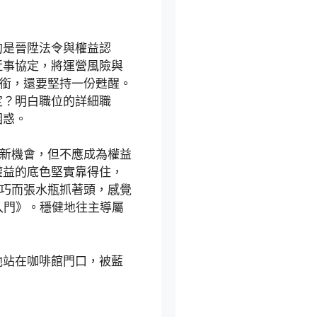
的是晉陞法令與權益認
近事協定，將運營風險與
頭銜，還要堅持一份甦醒。
定？明白職位的詳細職
困惑。
新機會，但不應成為權益
權益的底色堅實靠得住，
輕巧而張水瓶抓著頭，感覺
入門》。穩健地往主導屬
他站在咖啡館門口，被藍