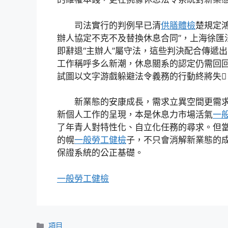
司法實行的判例早已清
供膳體檢
楚規定
辦人協定不克不及替換休息合同”，上海徐匯
即辭退“主辦人”屬守法，這些判決配合傳遞
工作稱呼多么新潮，休息關系的認定仍需回
試圖以文字游戲躲避法令義務的行動終將失
新業態的安康成長，需求立異空間更需求
新個人工作的呈現，本是休息力市場活氣
一
了年青人對特性化、自立化任務的尋求。但
的幌
一般勞工健檢
子，不只會消解新業態的
保證系統的公正基礎。
一般勞工健檢
分
項目