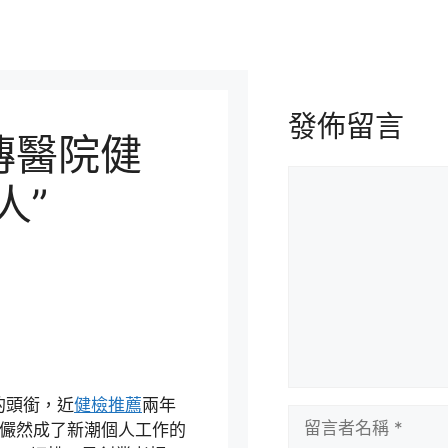
發佈留言
傳醫院健
留
人”
言
環的頭銜，近
健檢推薦
兩年
留
，儼然成了新潮個人工作的
言