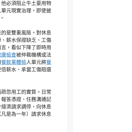
，他必須阻止牛土豪用物
人單元現實治理，即使披
。
來的是雙重風險。對休息
掉、薪水保證缺乏、工傷
而言，看似下降了即時用
健康檢查
被仲裁機構或法
用
餐飲業體檢
人單元將
餐
雙倍薪水、承當工傷賠還
。
而疏忽用工的實質。日常
、報答憑證、任務溝通記
令接濟請求調停，向休息
（凡是為一年）請求休息