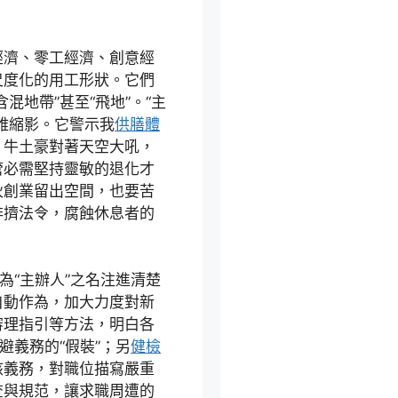
經濟、零工經濟、創意經
尺度化的用工形狀。它們
混地帶”甚至“飛地”。“主
雅縮影。它警示我
供膳體
」牛土豪對著天空大吼，
管必需堅持靈敏的退化才
伙創業留出空間，也要苦
排擠法令，腐蝕休息者的
為“主辦人”之名注進清楚
自動作為，加大力度對新
審理指引等方法，明白各
避義務的“假裝”；另
健檢
核義務，對職位描寫嚴重
查與規范，讓求職周遭的