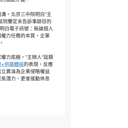
鴻溝。北京三中院明白“主
法院鑒定未告訴事跡目的
出明白電子訊號：無論個人
回權力任務的本質，企業
。
權力底線。“主辦人”這類
般+供膳體檢
的表現，反應
當立異淪為企業侵略權益
成長潛力，更會搖動休息