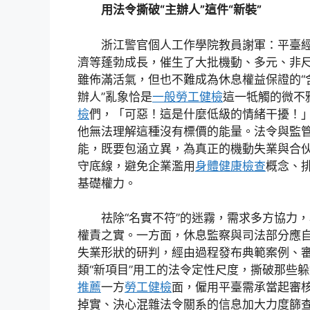
用法令撕破“主辦人”這件“新裝”
浙江警官個人工作學院教員謝軍：平臺
濟等蓬勃成長，催生了大批機動、多元、非
雖佈滿活氣，但也不難成為休息權益保證的“含
辦人”亂象恰是
一般勞工健檢
這一牴觸的微不
檢
們，「可惡！這是什麼低級的情緒干擾！
他無法理解這種沒有標價的能量。法令與監
能，既要包涵立異，為真正的機動失業與合
守底線，避免企業濫用
身體健康檢查
概念、
基礎權力。
祛除“名實不符”的迷霧，需求多方協力，
權責之實。一方面，休息監察與司法部分應
失業形狀的研判，經由過程發布典範案例、
類“新項目”用工的法令定性尺度，撕破那些躲
推薦
一方
勞工健檢
面，僱用平臺需承當起審
掉實、決心混雜法令關系的信息加大力度篩