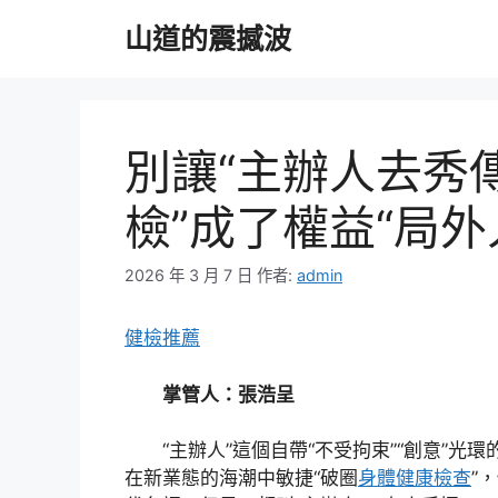
跳
山道的震撼波
至
主
要
內
容
別讓“主辦人去秀
檢”成了權益“局外
2026 年 3 月 7 日
作者:
admin
健檢推薦
掌管人：張浩呈
“主辦人”這個自帶“不受拘束”“創意”光
在新業態的海潮中敏捷“破圈
身體健康檢查
”