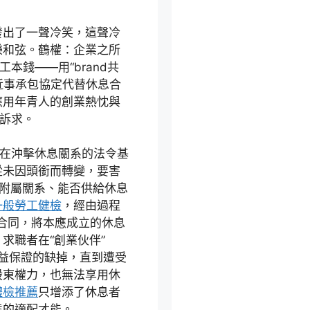
發出了一聲冷笑，這聲冷
樂和弦。鶴權：企業之所
本錢——用“brand共
近事承包協定代替休息合
應用年青人的創業熱忱與
工訴求。
正在沖擊休息關系的法令基
從未因頭銜而轉變，要害
附屬關系、能否供給休息
一般勞工健檢
，經由過程
事合同，將本應成立的休息
求職者在“創業伙伴”
權益保證的缺掉，直到遭受
股東權力，也無法享用休
體檢推薦
只增添了休息者
態的適配才能。