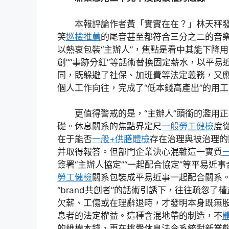
本報評論作者黃「實實在在？」林天秤
笑
巡檢推薦
的尾音甚至都符合三分之二的音
以熱衷包裝“主辦人”，焦點是看中其能下降用工
創”“事跡分紅”等話術替換固定薪水，以平易
同，既躲避了社保、加班費等法定義務，又
個人工作向往，完成了“低本錢高產出”的用
更值得警戒的是，“主辦人”頭銜的濫用
礎。休息關系的焦點界定尺
一般勞工健檢
度
在于能否
一般+供膳體檢
存在治理與被治理的
并取得報答。但部門企業決心混雜這一實質
簽署“主辦人協定”“一起配合協定”等平易近
勞工健檢
關系包裝成平易近事一起配合關系。
“brand共創者”的話術引誘下，往往疏忽了
欠薪、工傷或在理辭退時，才發明本身既無
息者的法定權益。這種含混地帶的制造，不
的維權本錢，更在挑釁休息法令系統對新業