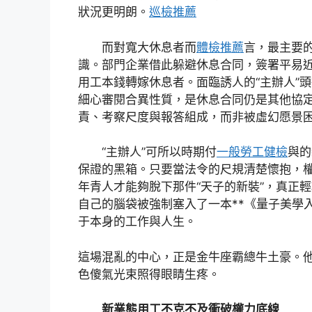
狀況更明朗。
巡檢推薦
而對寬大休息者而
體檢推薦
言，最主要
識。部門企業借此躲避休息合同，簽署平易
用工本錢轉嫁休息者。面臨誘人的“主辦人”
細心審閱合異性質，是休息合同仍是其他協
責、考察尺度與報答組成，而非被虛幻愿景
“主辦人”可所以時期付
一般勞工健檢
與的
保證的黑箱。只要當法令的尺規清楚懷抱，
年青人才能夠脫下那件“天子的新裝”，真正
自己的腦袋被強制塞入了一本**《量子美學
于本身的工作與人生。
這場混亂的中心，正是金牛座霸總牛土豪。
色傻氣光束照得眼睛生疼。
新業態用工不克不及衝破權力底線