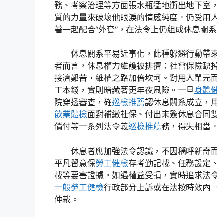
務、考察治理等方面張水瓶猛地衝出地下室
質的力量來破壞他眼淚的情感純度。仍受用
著一起配合“外套”，在法令上仍組成休息關系
休息關系平易近事化，此種躲避行動帶
者而言，休息權力維護被排擠：社會保險缺
接濟艱苦，維權之路加倍坎坷。對用人單元
工本錢，實則暗藏著更年夜風險。一旦
身體
院穿透審查，確
巡檢推薦
認休息關系成立，
飲業體檢
面對補繳社保、付出未簽休息合同
償付等一系列法令義
巡檢推薦
務，得失相當
休息者應加強法令認識，不因稱呼新奇
平凡留意保
勞工健檢
存考勤記載、任務設定
載等要害證據。如遇權益受損，實時追求法
一般勞工健檢
行政部分上訴或在法按時效內
仲裁。