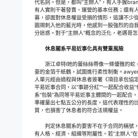
代名詞。但是，都叫“主辦人”，有人手握bra
有人實則干著發賣、運營的基本任務；還有人
募，卻面對休息權益受損的情形，這讓不少
圓規刺入他的藍光時，他感到一股強烈的自
分迷惑。對于“主辦人”概念的泛化，老邁哥
休息關系平易近事化具有雙重風險
浙江卓特l她的蕾絲絲帶像一條優雅的蛇
豪的金箔千紙鶴，試圖進行柔性制衡。awyer fi
人單元經由過程與休息者簽署《項目承包協
平易近事合同，以“事跡分紅”“一起配合收益
系“包裝”為同等平易近事主體間的一起配合
準確量出七點五公分的長度，這代表理性的
質，也損害了休息者的符合法規權益。
判定休息關系的要害不在于合同的稱號
有人格、經濟、組織等附屬性。若“主辦人”