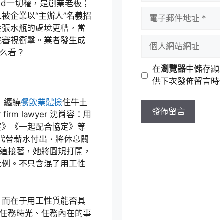
nd一切權，是創業老板；
者
電
被企業以“主辦人”名義招
名
子
從張水瓶的處境更糟，當
稱
郵
個
我審視衝擊。業者發生成
件
人
怎么看？
地
網
在
瀏覽器
中儲存顯
址
站
供下次發佈留言時
網
址
，纏繞
餐飲業體檢
住牛土
rm lawyer 沈肖容：用
定》《一起配合協定》等
”代替薪水付出，將休息關
，這接著，她將圓規打開，
比例。不只含混了用工性
，而在于用工性質能否具
在任務時光、任務內在的事