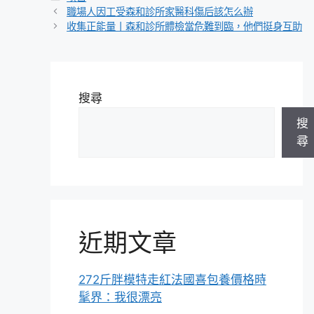
類
職場人因工受森和診所家醫科傷后該怎么辦
收集正能量丨森和診所體檢當危難到臨，他們挺身互助
搜尋
搜
尋
近期文章
272斤胖模特走紅法國喜包養價格時
髦界：我很漂亮