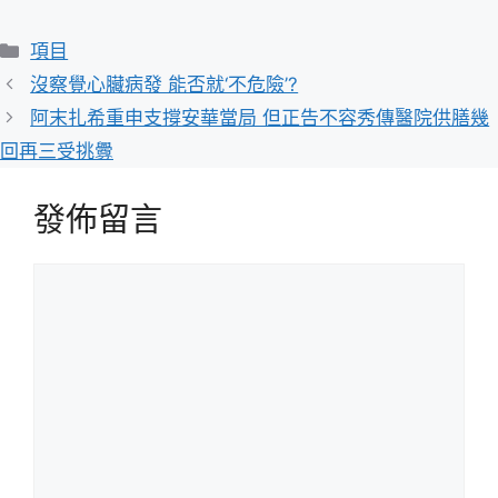
分
項目
類
沒察覺心臟病發 能否就‘不危險’?
阿末扎希重申支撐安華當局 但正告不容秀傳醫院供膳幾
回再三受挑釁
發佈留言
留
言