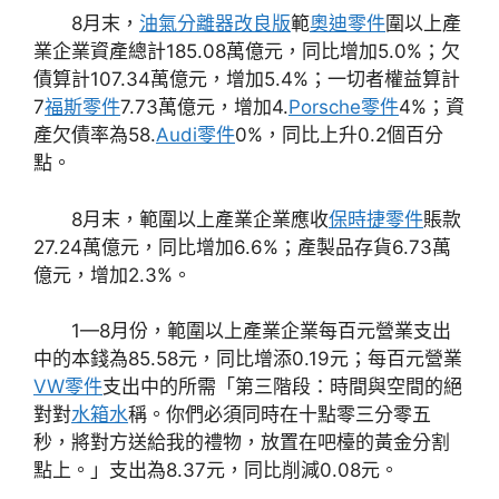
8月末，
油氣分離器改良版
範
奧迪零件
圍以上產
業企業資產總計185.08萬億元，同比增加5.0%；欠
債算計107.34萬億元，增加5.4%；一切者權益算計
7
福斯零件
7.73萬億元，增加4.
Porsche零件
4%；資
產欠債率為58.
Audi零件
0%，同比上升0.2個百分
點。
8月末，範圍以上產業企業應收
保時捷零件
賬款
27.24萬億元，同比增加6.6%；產製品存貨6.73萬
億元，增加2.3%。
1—8月份，範圍以上產業企業每百元營業支出
中的本錢為85.58元，同比增添0.19元；每百元營業
VW零件
支出中的所需「第三階段：時間與空間的絕
對對
水箱水
稱。你們必須同時在十點零三分零五
秒，將對方送給我的禮物，放置在吧檯的黃金分割
點上。」支出為8.37元，同比削減0.08元。