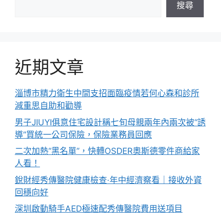
搜尋
近期文章
淄博市精力衛生中間支招面臨疫情若何心森和診所
減重思自助和勸導
男子JIUYI俱意住宅設計稱七旬母親兩年內兩次被“誘
導”買統一公司保險，保險業務員回應
二次加熱“黑名單”，快轉OSDER奧斯德零件商給家
人看！
銳財經秀傳醫院健康檢查·年中經濟察看｜接收外資
回穩向好
深圳啟動騎手AED極速配秀傳醫院費用送項目