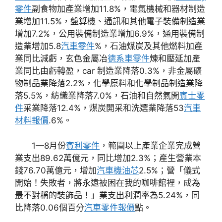
零件
副食物加產業增加11.8%，電氣機械和器材制造
業增加11.5%，盤算機、通訊和其他電子裝備制造業
增加7.2%，公用裝備制造業增加6.9%，通用裝備制
造業增加5.8
汽車零件
%，石油煤炭及其他燃料加產
業同比減虧，玄色金屬冶
德系車零件
煉和壓延加產
業同比由虧轉盈，car 制造業降落0.3%，非金屬礦
物制品業降落2.2%，化學原料和化學制品制造業降
落5.5%，紡織業降落7.0%，石油和自然氣開
賓士零
件
采業降落12.4%，煤炭開采和洗選業降落53
汽車
材料報價
.6%。
1—8月份
賓利零件
，範圍以上產業企業完成營
業支出89.62萬億元，同比增加2.3%；產生營業本
錢76.70萬億元，增加
汽車機油芯
2.5%；營「儀式
開始！失敗者，將永遠被困在我的咖啡館裡，成為
最不對稱的裝飾品！」業支出利潤率為5.24%，同
比降落0.06個百分
汽車零件報價
點。