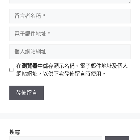
留
言
者
電
名
子
稱
郵
個
件
人
地
網
在
瀏覽器
中儲存顯示名稱、電子郵件地址及個人
址
站
網站網址，以供下次發佈留言時使用。
網
址
搜尋