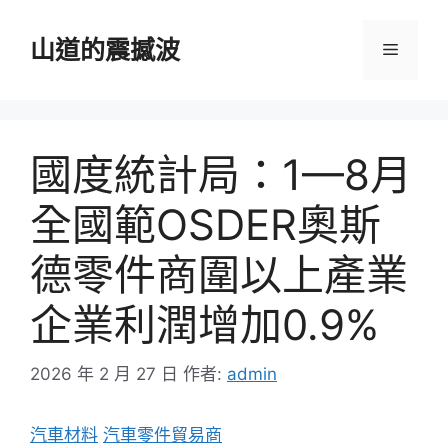
跳
至
山道的震撼波
選
主
要
單
內
容
國度統計局：1—8月
全國範OSDER奧斯
德零件商圍以上產業
企業利潤增加0.9%
2026 年 2 月 27 日
作者:
admin
汽車材料
汽車零件貿易商