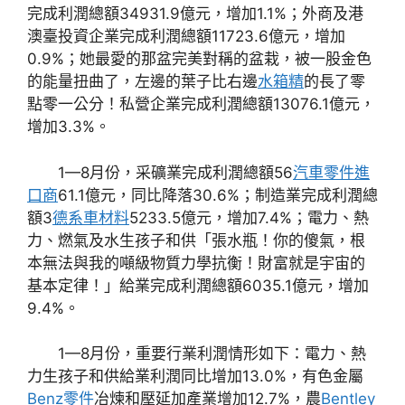
完成利潤總額34931.9億元，增加1.1%；外商及港
澳臺投資企業完成利潤總額11723.6億元，增加
0.9%；她最愛的那盆完美對稱的盆栽，被一股金色
的能量扭曲了，左邊的葉子比右邊
水箱精
的長了零
點零一公分！私營企業完成利潤總額13076.1億元，
增加3.3%。
1—8月份，采礦業完成利潤總額56
汽車零件進
口商
61.1億元，同比降落30.6%；制造業完成利潤總
額3
德系車材料
5233.5億元，增加7.4%；電力、熱
力、燃氣及水生孩子和供「張水瓶！你的傻氣，根
本無法與我的噸級物質力學抗衡！財富就是宇宙的
基本定律！」給業完成利潤總額6035.1億元，增加
9.4%。
1—8月份，重要行業利潤情形如下：電力、熱
力生孩子和供給業利潤同比增加13.0%，有色金屬
Benz零件
冶煉和壓延加產業增加12.7%，農
Bentley