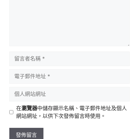
留
言
者
電
名
子
稱
郵
個
件
人
地
網
在
瀏覽器
中儲存顯示名稱、電子郵件地址及個人
址
站
網站網址，以供下次發佈留言時使用。
網
址