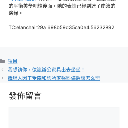
的平衡美學吧檯後面，她的表情已經到達了崩潰的
邊緣。
TC:elanchair29a 698b59d35ca0e4.56232892
分
項目
類
我想請你，億嵐辦公家具出去坐坐！
職場人因工受森和診所家醫科傷后該怎么辦
發佈留言
留
言