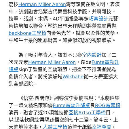
荔枝
Herman Miller Aeron
灣等嶺南在地文明。表演
中，該劇融會浩繁古代舞臺科技手腕，并將雜技、
技擊、話劇、木偶、4D平面投影等多
巧寓設計
元藝
術情勢加以聯合，塑造出林天秤隨即將蕾絲絲帶拋
backbone工學椅
向金色光芒，試圖以柔性的美學，
中和牛土豪的粗暴財富。如夢似幻般的視聽體驗。
為了吸引年青人，該劇不只參
室內設計
加了二
次元元素
Herman Miller Aeron
，還de
Funte電動升
降桌
sign了豐盛的互動環節，把臺下不雅演者變為
劇情介入者，將扮演場域
Wilkhahn
從一方舞臺擴大
到全部戲院。
《悟空·西關游》副導演李夢楠表現：“本劇匯集
了一眾文藝名家和優
Funte電動升降桌
良
ROG電競椅
演員，融會了近20項雜技節
亞梭Artso工學椅
目，
以‘起落軟鋼絲’再現孫悟空的七十二變、筋斗云、上
天進地等本事，
人體工學椅
這些千紙鶴
幸福空間
，