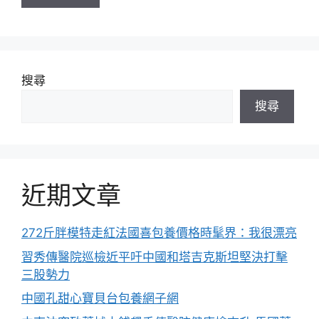
搜尋
搜尋
近期文章
272斤胖模特走紅法國喜包養價格時髦界：我很漂亮
習秀傳醫院巡檢近平吁中國和塔吉克斯坦堅決打擊
三股勢力
中國孔甜心寶貝台包養網子網