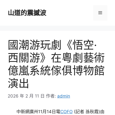
跳
至
山道的震撼波
選
主
要
單
內
容
國潮游玩劇《悟空·
西關游》在粵劇藝術
億嵐系統傢俱博物館
演出
2026 年 2 月 11 日
作者:
admin
中新網廣州11月14日電
COFO
(記者 孫秋霞)由