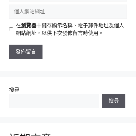
稱
郵
個
件
人
地
網
在
瀏覽器
中儲存顯示名稱、電子郵件地址及個人
址
站
網站網址，以供下次發佈留言時使用。
網
址
搜尋
搜尋