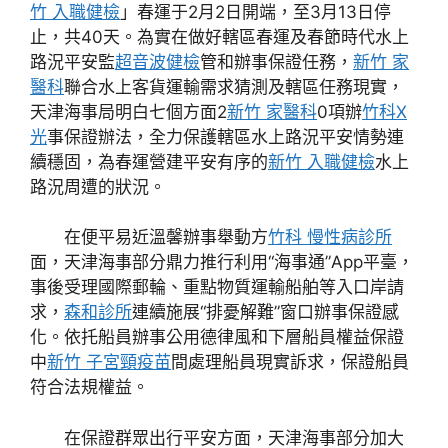
竹 入職健檢
」春運于2月2日開端，至3月13日停
止，共40天。為實在做好轄區春運及春節時代水上
路況平安監
超音波健檢
管和辦事保證任務，
新竹 家
醫科
聯合水上客貨運輸需求猜測及轄區任務現實，
天津海事局明白七個方面2
新竹 家醫科
0項辦
竹科X
光
事保證辦法，全力保護轄區水上路況平安情勢連
續穩固，為春運營建平安有序的
新竹 入職健檢
水上
路況周遭的狀況。
在便平易近溫馨辦事舉動方
竹科 慢性病診所
面，天津海事部分鼎力推行利用“海事通”App平臺，
事後受理國際郵輪、重點物質運輸船舶等入口岸請
求，
森和診所
連續施展“排憂解難”窗口辦事保證感
化。依托船員辦事公用德律風和下層船員權益保證
中
新竹 子宮頸疫苗
間處理船員現實訴求，保證船員
符合法規權益。
在保證群眾出行平安方面，天津海事部分加大