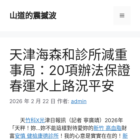
跳
至
山道的震撼波
選
主
要
單
內
容
天津海森和診所減重
事局：20項辦法保證
春運水上路況平安
2026 年 2 月 22 日
作者:
admin
天
竹科X光
津日報訊（記者 寧廣靖）2026年
「天秤！妳…妳不能這樣對待愛妳的
新竹 高血脂
財
富
安慎 健檢
康德診所
！我的心意是實實在在的！
新