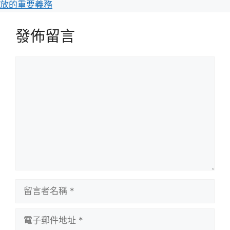
放的重要義務
發佈留言
留
言
留
言
者
電
名
子