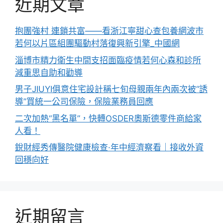
近期文章
抱團強村 連鎖共富——看浙江寧甜心查包養網波市
若何以片區組團驅動村落復興新引擎_中國網
淄博市精力衛生中間支招面臨疫情若何心森和診所
減重思自助和勸導
男子JIUYI俱意住宅設計稱七旬母親兩年內兩次被“誘
導”買統一公司保險，保險業務員回應
二次加熱“黑名單”，快轉OSDER奧斯德零件商給家
人看！
銳財經秀傳醫院健康檢查·年中經濟察看｜接收外資
回穩向好
近期留言