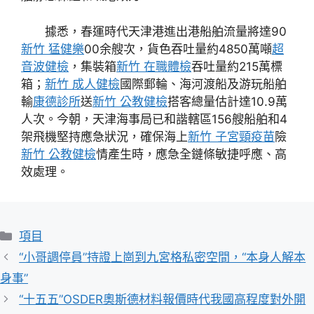
據悉，春運時代天津港進出港船舶流量將達90
新竹 猛健樂
00余艘次，貨色吞吐量約4850萬噸
超
音波健檢
，集裝箱
新竹 在職體檢
吞吐量約215萬標
箱；
新竹 成人健檢
國際郵輪、海河渡船及游玩船舶
輸
康德診所
送
新竹 公教健檢
搭客總量估計達10.9萬
人次。今朝，天津海事局已和諧轄區156艘船舶和4
架飛機堅持應急狀況，確保海上
新竹 子宮頸疫苗
險
新竹 公教健檢
情產生時，應急全鏈條敏捷呼應、高
效處理。
分
項目
類
“小哥調停員”持證上崗到九宮格私密空間，“本身人解本
身事”
“十五五”OSDER奧斯德材料報價時代我國高程度對外開