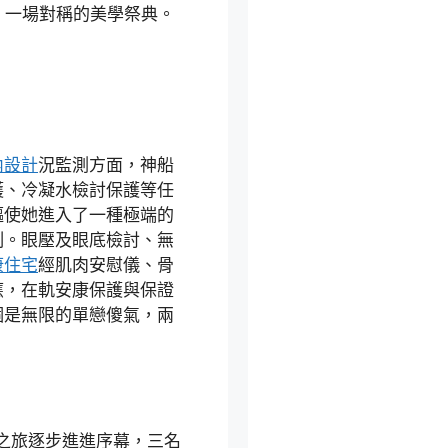
，一場對稱的美學祭典。
內設計
況監測方面，神船
護、冷凝水檢討保護等任
驅使她進入了一種極端的
制。眼壓及眼底檢討、無
康住宅
經肌肉安慰儀、骨
應，在軌安康保護與保證
個是無限的單戀傻氣，兩
。
”之旅逐步進進序幕，三名