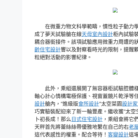
在微重力物文科學範疇，慣性粒子動力
成了夢天試驗艙在線
天母室內設計
柜內試驗
耦合器銜接件。該項試驗應用微重力周遭的
齡住宅設計
響以及對察看時光的限制，提醒
粒絕對活動的影響紀律。
此外，乘組還展開了無容器柜試驗腔體
軸心計心情構電極保護、視窗蓋鏡片乾淨等
設計
艙內，“進級版
會所設計
”太空菜園
設計家
巧實驗裝配迎來了新一輪豐產。繼收獲“太空
卜初長成！那么
日式住宅設計
，乘組會將它
天秤首先將蕾絲絲帶優雅地繫在自己的右
老
這代表感性的權重。配合等待！
客變設計
這