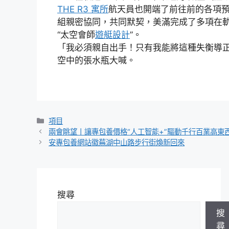
THE R3 寓所
航天員也開端了前往前的各項
組親密協同，共同默契，美滿完成了多項在
“太空會師
遊艇設計
”。
「我必須親自出手！只有我能將這種失衡導
空中的張水瓶大喊。
分
項目
類
兩會眺望丨讓專包養價格“人工智能+”驅動千行百業高東
安專包養網站徽蕪湖中山路步行街煥新回來
搜尋
搜
尋