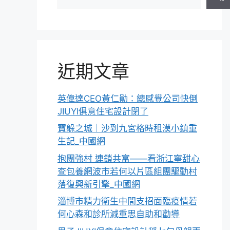
近期文章
英偉達CEO黃仁勛：總感覺公司快倒
JIUYI俱意住宅設計閉了
寶躲之城｜沙到九宮格時租漠小鎮重
生記_中國網
抱團強村 連鎖共富——看浙江寧甜心
查包養網波市若何以片區組團驅動村
落復興新引擎_中國網
淄博市精力衛生中間支招面臨疫情若
何心森和診所減重思自助和勸導