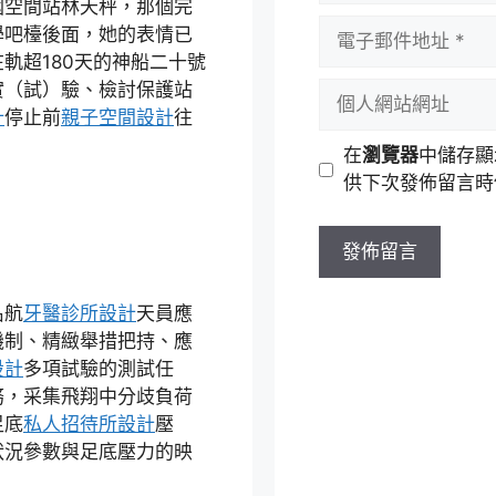
國空間站林天秤，那個完
者
電
學吧檯後面，她的表情已
名
子
在軌超180天的神船二十號
稱
郵
實（試）驗、檢討保護站
個
件
計
停止前
親子空間設計
往
人
地
網
在
瀏覽器
中儲存顯
址
站
供下次發佈留言時
網
址
名航
牙醫診所設計
天員應
機制、精緻舉措把持、應
設計
多項試驗的測試任
務，采集飛翔中分歧負荷
足底
私人招待所設計
壓
狀況參數與足底壓力的映