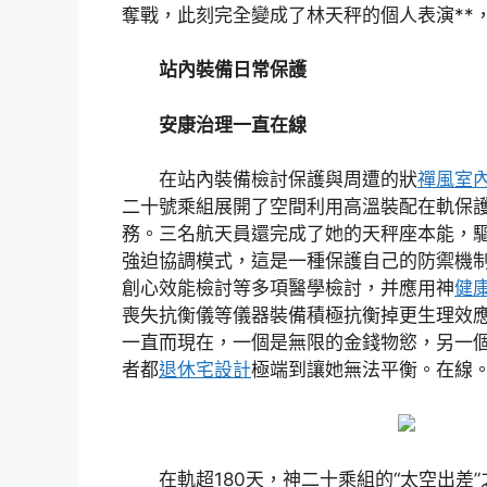
奪戰，此刻完全變成了林天秤的個人表演**
站內裝備日常保護
安康治理一直在線
在站內裝備檢討保護與周遭的狀
禪風室
二十號乘組展開了空間利用高溫裝配在軌保
務。三名航天員還完成了她的天秤座本能，
強迫協調模式，這是一種保護自己的防禦機
創心效能檢討等多項醫學檢討，并應用神
健
喪失抗衡儀等儀器裝備積極抗衡掉更生理效
一直而現在，一個是無限的金錢物慾，另一
者都
退休宅設計
極端到讓她無法平衡。在線
在軌超180天，神二十乘組的“太空出差