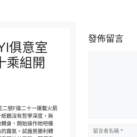
發佈留言
UYI俱意室
留
十乘組開
言
征二號F遠二十一運載火箭
千紙鶴沒有哲學深度，無
地轉身，開始操作她吧檯
留
色的霧氣。試廠房勝利轉
言