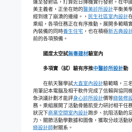
運至發射區，打算近日擇機實行發射。在中
美主義者，正坐在她的
醫美診所設計
平衡美
經到達了崩潰的邊緣。，
民生社區室內設計
乘組，各項任務正在有序推動。展開多範疇
內裝備的同時
養生住宅
，也在積極
新古典設
前的各項預備。
國度太空試
無毒建材
驗室內
多項實（試）驗有序推
中醫診所設計
動
在航天醫學試
大直室內設計
驗範疇，三
用筆記本電腦及相干軟件完成了信賴與協同
急決議計劃才能評
身心診所設計
價等
綠裝修
務。乘組展開了活動骨骼肌受力研討相干任
狀況下
商業空間室內設計
跑步、抗阻活動的
力、關節活動學數據和圖像，獲取分歧活動
綠設計師
射關系。