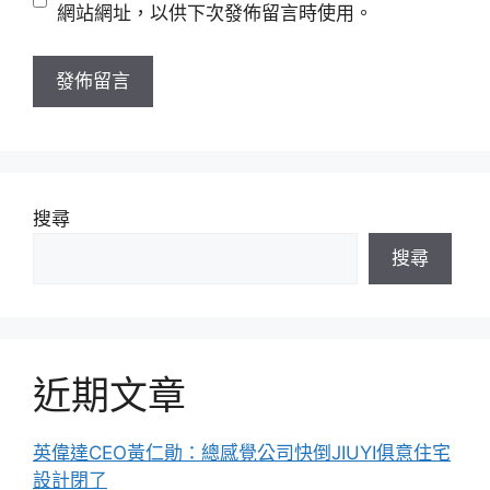
站
網站網址，以供下次發佈留言時使用。
網
址
搜尋
搜尋
近期文章
英偉達CEO黃仁勛：總感覺公司快倒JIUYI俱意住宅
設計閉了