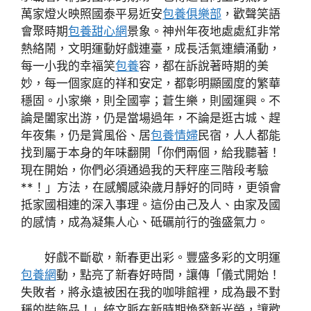
萬家燈火映照國泰平易近安
包養俱樂部
，歡聲笑語
會聚時期
包養甜心網
景象。神州年夜地處處紅非常
熱絡鬧，文明運動好戲連臺，成長活氣連續涌動，
每一小我的幸福笑
包養
容，都在訴說著時期的美
妙，每一個家庭的祥和安定，都彰明顯國度的繁華
穩固。小家樂，則全國寧；蒼生樂，則國運興。不
論是闔家出游，仍是當場過年，不論是逛古城、趕
年夜集，仍是賞風俗、居
包養情婦
民宿，人人都能
找到屬于本身的年味翻開「你們兩個，給我聽著！
現在開始，你們必須通過我的天秤座三階段考驗
**！」方法，在感觸感染歲月靜好的同時，更領會
抵家國相連的深入事理。這份由己及人、由家及國
的感情，成為凝集人心、砥礪前行的強盛氣力。
好戲不斷歇，新春更出彩。豐盛多彩的文明運
包養網
動，點亮了新春好時間，讓傳「儀式開始！
失敗者，將永遠被困在我的咖啡館裡，成為最不對
稱的裝飾品！」統文脈在新時期煥發新光榮，讓歡