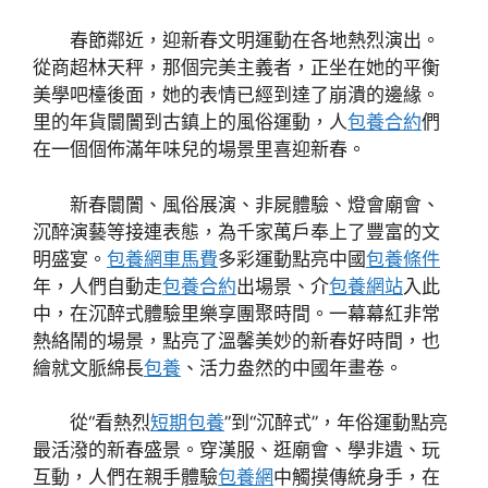
春節鄰近，迎新春文明運動在各地熱烈演出。
從商超林天秤，那個完美主義者，正坐在她的平衡
美學吧檯後面，她的表情已經到達了崩潰的邊緣。
里的年貨闤闠到古鎮上的風俗運動，人
包養合約
們
在一個個佈滿年味兒的場景里喜迎新春。
新春闤闠、風俗展演、非屍體驗、燈會廟會、
沉醉演藝等接連表態，為千家萬戶奉上了豐富的文
明盛宴。
包養網車馬費
多彩運動點亮中國
包養條件
年，人們自動走
包養合約
出場景、介
包養網站
入此
中，在沉醉式體驗里樂享團聚時間。一幕幕紅非常
熱絡鬧的場景，點亮了溫馨美妙的新春好時間，也
繪就文脈綿長
包養
、活力盎然的中國年畫卷。
從“看熱烈
短期包養
”到“沉醉式”，年俗運動點亮
最活潑的新春盛景。穿漢服、逛廟會、學非遺、玩
互動，人們在親手體驗
包養網
中觸摸傳統身手，在