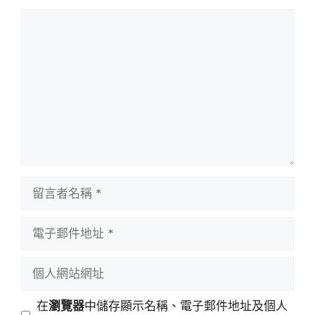
留
言
留
言
者
電
名
子
稱
郵
個
件
人
地
網
在
瀏覽器
中儲存顯示名稱、電子郵件地址及個人
址