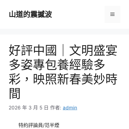
跳
至
山道的震撼波
選
主
要
單
內
容
好評中國｜文明盛宴
多姿專包養經驗多
彩，映照新春美妙時
間
2026 年 3 月 5 日
作者:
admin
特約評論員/范半煙