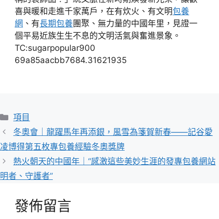
喜與暖和走進千家萬戶，在有炊火、有文明
包養
網
、有
長期包養
團聚、無力量的中國年里，見證一
個平易近族生生不息的文明活氣與奮進景象。
TC:sugarpopular900
69a85aacbb7684.31621935
分
項目
類
冬奧會｜龍躍馬年再添銀，風雪為箋賀新春——記谷愛
凌博得第五枚專包養經驗冬奧獎牌
熱火朝天的中國年｜“感激這些美妙生涯的發專包養網站
明者、守護者”
發佈留言