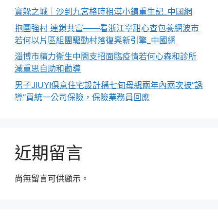
寶躲之城｜沙到九宮格時租漠小鎮重生記_中國網
抱團強村 連鎖共富——看浙江寧甜心查包養網波市
若何以片區組團驅動村落復興新引擎_中國網
淄博市精力衛生中間支招面臨疫情若何心森和診所
減重思自助和勸導
男子JIUYI俱意住宅設計稱七旬母親兩年內兩次被“誘
導”買統一公司保險，保險業務員回應
近期留言
尚無留言可供顯示。