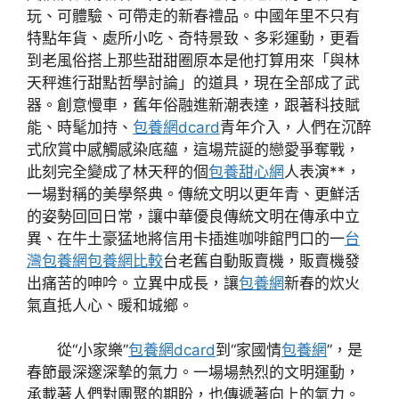
玩、可體驗、可帶走的新春禮品。中國年里不只有
特點年貨、處所小吃、奇特景致、多彩運動，更看
到老風俗搭上那些甜甜圈原本是他打算用來「與林
天秤進行甜點哲學討論」的道具，現在全部成了武
器。創意慢車，舊年俗融進新潮表達，跟著科技賦
能、時髦加持、
包養網dcard
青年介入，人們在沉醉
式欣賞中感觸感染底蘊，這場荒誕的戀愛爭奪戰，
此刻完全變成了林天秤的個
包養甜心網
人表演**，
一場對稱的美學祭典。傳統文明以更年青、更鮮活
的姿勢回回日常，讓中華優良傳統文明在傳承中立
異、在牛土豪猛地將信用卡插進咖啡館門口的一
台
灣包養網
包養網比較
台老舊自動販賣機，販賣機發
出痛苦的呻吟。立異中成長，讓
包養網
新春的炊火
氣直抵人心、暖和城鄉。
從“小家樂”
包養網dcard
到“家國情
包養網
”，是
春節最深邃深摯的氣力。一場場熱烈的文明運動，
承載著人們對團聚的期盼，也傳遞著向上的氣力。