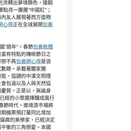
光流轉出夢境顏色，遠銷
鄉點亮一團團“中國紅”；
海內友人展現著西方造物
網心得
正在全球展開
包養
國“過年”。春節
包養軟體
最富有特點的傳統節日之
單戀不再
包養網心得
是浪
代數題。承載著闔家團
和氣、協調的中漢文明理
社會包涵以及人與天然協
和慶賀。正是以，無論身
從已經的小眾選擇釀成風行
年春節時代，進境游市場將
假期機票預訂量同比增加
衡逼瘋的美學家，已經決定
場平衡的三角戀愛。本國