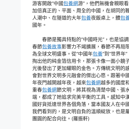
游客開啟“中國
包養網
游”，他們無機會親眼
加倍真正的、平面、周全的中國，在胡同的
人潮中、在隧道的大年
包養
夜飯桌上，體
包
國年。
春節是獨具特點的“中國時光”，也是協調
春節
包養故事
影響力不竭擴展，春節不再局
為全球文明盛事。從“中國年
包養
”到“世界年
掏出他的純金箔信用卡，那張卡像一面小鏡
光後發出了更加耀眼的金色。方傳統文明的
會對世界文明多元融會的傑出心愿。跟著中
年夜門越開越年夜，越來
包養網
越多的國度
重春
包養網
節文明，將其視為清楚中國、張
端，都成了她追求完美平衡的工具。感知中
國好貨抵達世界各個角落，當本國友人在中
我們看到的，是文明自負的溫順綻放，也是
團圓的配合向往。(羅振軒)