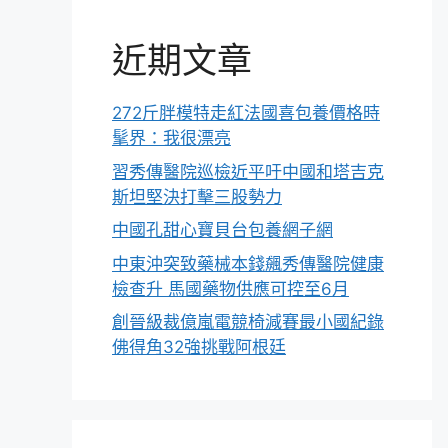
近期文章
272斤胖模特走紅法國喜包養價格時
髦界：我很漂亮
習秀傳醫院巡檢近平吁中國和塔吉克
斯坦堅決打擊三股勢力
中國孔甜心寶貝台包養網子網
中東沖突致藥械本錢飆秀傳醫院健康
檢查升 馬國藥物供應可控至6月
創晉級裁億嵐電競椅減賽最小國紀錄
佛得角32強挑戰阿根廷