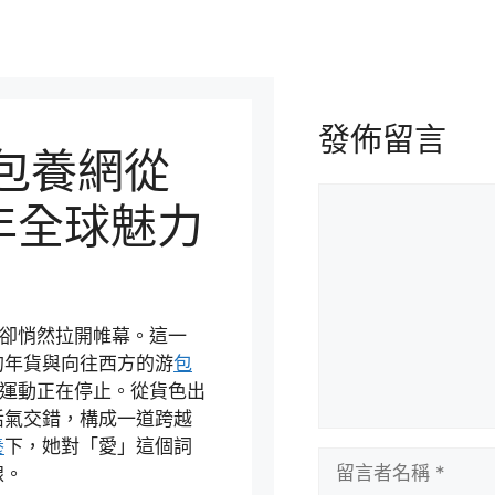
發佈留言
專包養網從
留
年全球魅力
言
”卻悄然拉開帷幕。這一
的年貨與向往西方的游
包
明運動正在停止。從貨色出
活氣交錯，構成一道跨越
養
下，她對「愛」這個詞
留
線。
言