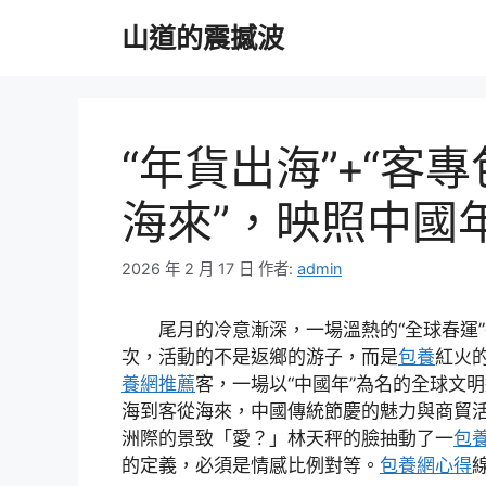
跳
山道的震撼波
至
主
要
內
容
“年貨出海”+“客
海來”，映照中國
2026 年 2 月 17 日
作者:
admin
尾月的冷意漸深，一場溫熱的“全球春運
次，活動的不是返鄉的游子，而是
包養
紅火
養網推薦
客，一場以“中國年”為名的全球文
海到客從海來，中國傳統節慶的魅力與商貿
洲際的景致「愛？」林天秤的臉抽動了一
包
的定義，必須是情感比例對等。
包養網心得