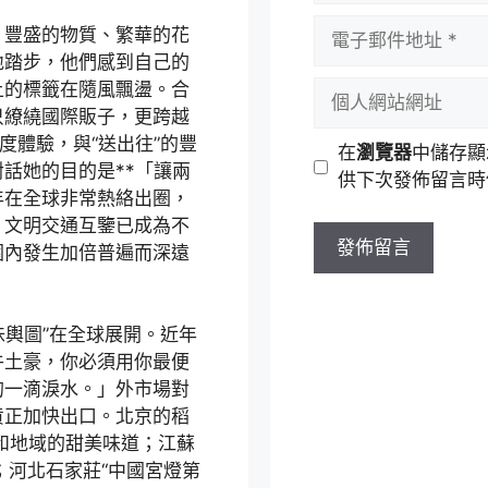
者
電
，豐盛的物質、繁華的花
名
子
地踏步，他們感到自己的
稱
郵
上的標籤在隨風飄盪。合
個
件
只繚繞國際販子，更跨越
人
地
深度體驗，與“送出往”的豐
網
在
瀏覽器
中儲存顯
址
話她的目的是**「讓兩
站
供下次發佈留言時
年在全球非常熱絡出圈，
網
、文明交通互鑒已成為不
址
圍內發生加倍普遍而深遠
味輿圖”在全球展開。近年
牛土豪，你必須用你最便
的一滴淚水。」外市場對
貨正加快出口。北京的稻
和地域的甜美味道；江蘇
；河北石家莊“中國宮燈第