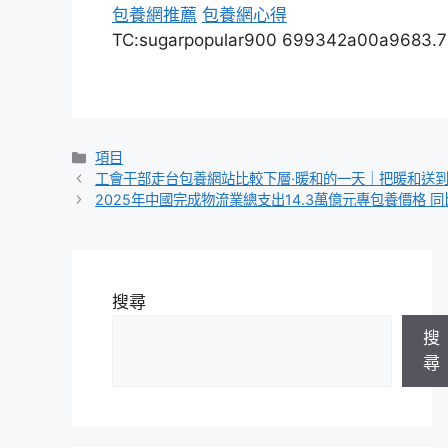
包養網推薦
包養網心得
TC:sugarpopular900 699342a00a9683.
分
項目
類
工會干部走台包養網站比較下層·暖和的一天｜把暖和送
2025年中國完成物流業總支出14.3萬億元專包養價格 同比
搜尋
搜
尋