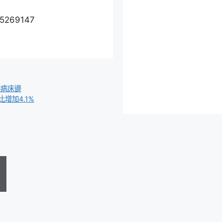
75269147
到病床邊
增加4.1%