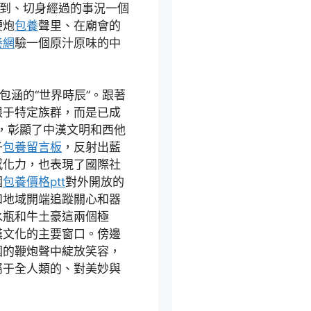
看到、切身經過的事況一個
鞭炮
包養
聲里、在廟會的
養網
驗一個原汁原味的中
包涵的“世界時辰”。跟著
限于特定族群，而是已成
”，彰顯了中漢文明和西他
子
包養留言板
，反射出藍
感化力，也表現了國際社
國
包養價格ptt
對外開放的
和地域開端追蹤關心和器
水瓶和牛土豪這兩個極
漢文化的主要窗口。傍邊
國的鞭炮聲中綻放笑容，
屬于全人類的、對美妙與