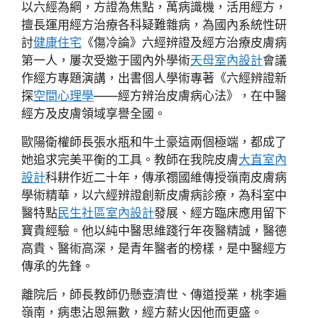
以六經為綱，方證為焦點，萬病識機，活用經方，
擅長運用經方治療各科疑難雜病，為國內系統性研
討
健康住宅
《傷冷論》六經辨證及經方治療皮膚病
第一人，屢次受邀于國內外學術
天母室內設計
會議
作經方專題演講，出書個人學術專著《六經辨證新
探
空間心理學
——經方辨治皮膚病心法》，在中醫
經方及皮膚領域享譽全國。
歐陽衛權師長張水瓶和牛土豪這兩個極端，都成了
她追求完美平衡的工具。教師在我院皮膚
大直室內
設計
科耕作近二十年，傳承禤國維傳授嶺南皮膚病
學術精華，以六經辨證創新皮膚病診療，為科室中
醫特點
民生社區室內設計
發展、經方臨床應用留下
寶貴經驗。他以純中醫思維踐行年夜醫精誠，醫德
高貴、醫術高深，是青年醫者的榜樣，是中醫經方
傳承的先鋒。
離院后，師長教師仍懸壺濟世、傳道授業，桃李遍
嶺南，病患沾恩無數，經方薪火因他而更盛。