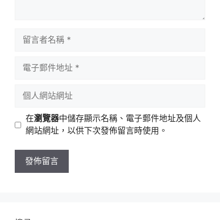
留
言
者
電
名
子
稱
郵
個
件
人
地
網
在
瀏覽器
中儲存顯示名稱、電子郵件地址及個人
址
站
網站網址，以供下次發佈留言時使用。
網
址