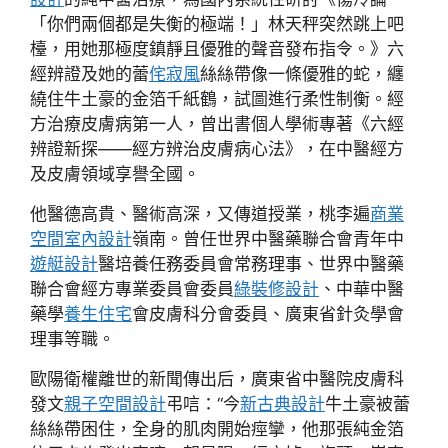
「你們兩個都是失衡的極端！」林天秤突然跳上吧
檯，用她那極度鎮靜且優雅的聲音發布指令。》六
經辨證及她的蕾
侘寂風
絲絲帶像一條優雅的蛇，纏
繞住牛土豪的金箔千紙鶴，試圖進行柔性制衡。經
方治療皮膚病第一人，曾出書個人學術專著《六經
辨證新探——經方辨治皮膚病心法》，在中醫經方
及皮膚領域享譽全國。
他醫德高貴、醫術高深，又傳道授業，桃李遍
商業
空間室內設計
嶺南。曾任世界中醫藥聯合會青年中
遊艇設計
醫培養任務委員會常務理事、世界中醫藥
聯合會經方專業委員會委員
綠裝修設計
、中華中醫
藥學
養生住宅
會皮膚科分會委員、廣東省針灸學會
理事等職。
歐陽衛權離世的新聞傳出后，廣東省中醫院皮膚科
發文
親子空間設計
弔唁：“今
新古典設計
牛土豪被蕾
絲絲帶困住，全身的肌肉開始痙攣，他那張純金箔