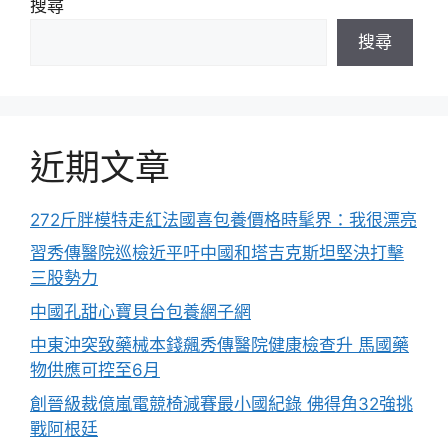
搜尋
搜尋
近期文章
272斤胖模特走紅法國喜包養價格時髦界：我很漂亮
習秀傳醫院巡檢近平吁中國和塔吉克斯坦堅決打擊
三股勢力
中國孔甜心寶貝台包養網子網
中東沖突致藥械本錢飆秀傳醫院健康檢查升 馬國藥
物供應可控至6月
創晉級裁億嵐電競椅減賽最小國紀錄 佛得角32強挑
戰阿根廷