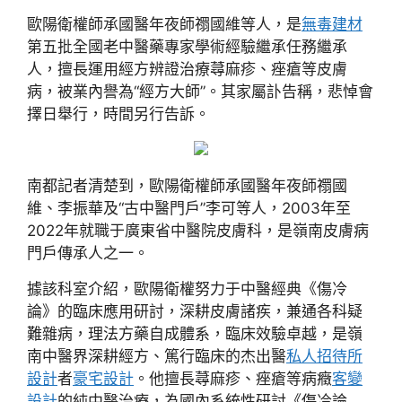
歐陽衛權師承國醫年夜師禤國維等人，是
無毒建材
第五批全國老中醫藥專家學術經驗繼承任務繼承
人，擅長運用經方辨證治療蕁麻疹、痤瘡等皮膚
病，被業內譽為“經方大師”。其家屬訃告稱，悲悼會
擇日舉行，時間另行告訴。
南都記者清楚到，歐陽衛權師承國醫年夜師禤國
維、李振華及“古中醫門戶”李可等人，2003年至
2022年就職于廣東省中醫院皮膚科，是嶺南皮膚病
門戶傳承人之一。
據該科室介紹，歐陽衛權努力于中醫經典《傷冷
論》的臨床應用研討，深耕皮膚諸疾，兼通各科疑
難雜病，理法方藥自成體系，臨床效驗卓越，是嶺
南中醫界深耕經方、篤行臨床的杰出醫
私人招待所
設計
者
豪宅設計
。他擅長蕁麻疹、痤瘡等病癥
客變
設計
的純中醫治療，為國內系統性研討《傷冷論