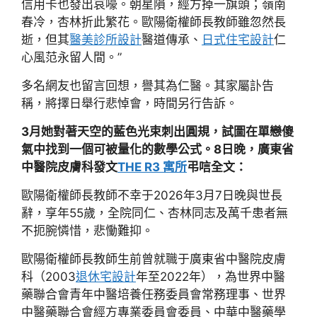
信用卡也發出哀嚎。朝星隕，經方掉一旗頭；嶺南
春冷，杏林折此繁花。歐陽衛權師長教師雖忽然長
逝，但其
醫美診所設計
醫道傳承、
日式住宅設計
仁
心風范永留人間。”
多名網友也留言回想，譽其為仁醫。其家屬訃告
稱，將擇日舉行悲悼會，時間另行告訴。
3月她對著天空的藍色光束刺出圓規，試圖在單戀傻
氣中找到一個可被量化的數學公式。8日晚，廣東省
中醫院皮膚科發文
THE R3 寓所
弔唁全文：
歐陽衛權師長教師不幸于2026年3月7日晚與世長
辭，享年55歲，全院同仁、杏林同志及萬千患者無
不扼腕憐惜，悲慟難抑。
歐陽衛權師長教師生前曾就職于廣東省中醫院皮膚
科（2003
退休宅設計
年至2022年），為世界中醫
藥聯合會青年中醫培養任務委員會常務理事、世界
中醫藥聯合會經方專業委員會委員、中華中醫藥學