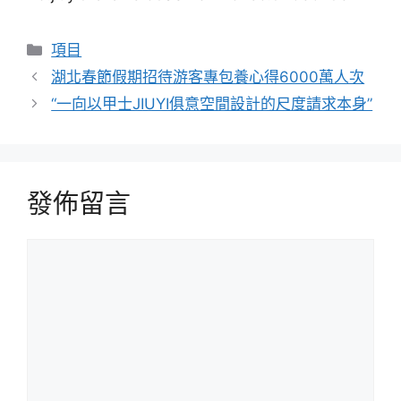
分
項目
類
湖北春節假期招待游客專包養心得6000萬人次
“一向以甲士JIUYI俱意空間設計的尺度請求本身”
發佈留言
留
言