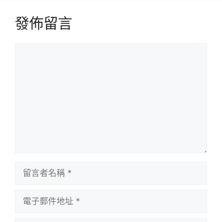
發佈留言
留
言
留
言
者
電
名
子
稱
郵