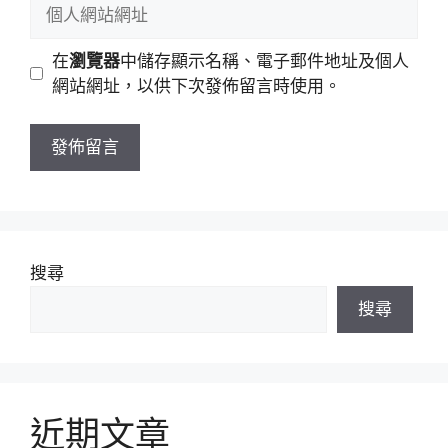
個
件
人
地
網
在
瀏覽器
中儲存顯示名稱、電子郵件地址及個人
址
站
網站網址，以供下次發佈留言時使用。
網
址
搜尋
搜尋
近期文章