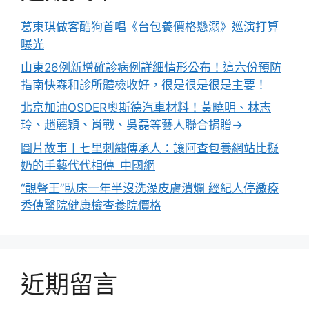
葛東琪做客酷狗首唱《台包養價格懸溺》巡演打算
曝光
山東26例新增確診病例詳細情形公布！這六份預防
指南快森和診所體檢收好，很是很是很是主要！
北京加油OSDER奧斯德汽車材料！黃曉明、林志
玲、趙麗穎、肖戰、吳磊等藝人聯合捐贈→
圖片故事丨七里刺繡傳承人：讓阿查包養網站比擬
奶的手藝代代相傳_中國網
“靚聲王”臥床一年半沒洗澡皮膚潰爛 經紀人停繳療
秀傳醫院健康檢查養院價格
近期留言