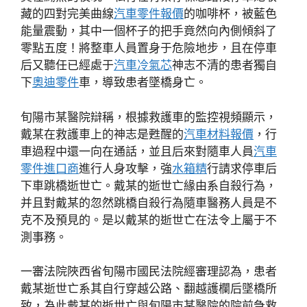
藏的四對完美曲線
汽車零件報價
的咖啡杯，被藍色
能量震動，其中一個杯子的把手竟然向內側傾斜了
零點五度！將整車人員置身于危險地步，且在停車
后又聽任已經處于
汽車冷氣芯
神志不清的患者獨自
下
奧迪零件
車，導致患者墜橋身亡。
旬陽市某醫院辯稱，根據救護車的監控視頻顯示，
戴某在救護車上的神志是甦醒的
汽車材料報價
，行
車過程中還一向在通話，並且后來對隨車人員
汽車
零件進口商
進行人身攻擊，強
水箱精
行請求停車后
下車跳橋逝世亡。戴某的逝世亡緣由系自殺行為，
并且對戴某的忽然跳橋自殺行為隨車醫務人員是不
克不及預見的。是以戴某的逝世亡在法令上屬于不
測事務。
一審法院陜西省旬陽市國民法院經審理認為，患者
戴某逝世亡系其自行穿越公路、翻越護欄后墜橋所
致，為此戴某的逝世亡與旬陽市某醫院的院前急救