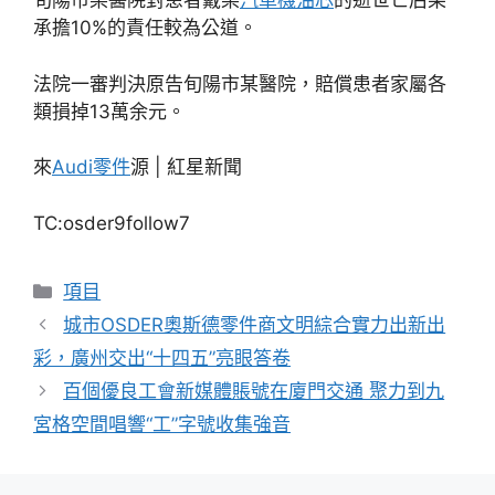
旬陽市某醫院對患者戴某
汽車機油芯
的逝世亡后果
承擔10%的責任較為公道。
法院一審判決原告旬陽市某醫院，賠償患者家屬各
類損掉13萬余元。
來
Audi零件
源 | 紅星新聞
TC:osder9follow7
分
項目
類
城市OSDER奧斯德零件商文明綜合實力出新出
彩，廣州交出“十四五”亮眼答卷
百個優良工會新媒體賬號在廈門交通 聚力到九
宮格空間唱響“工”字號收集強音