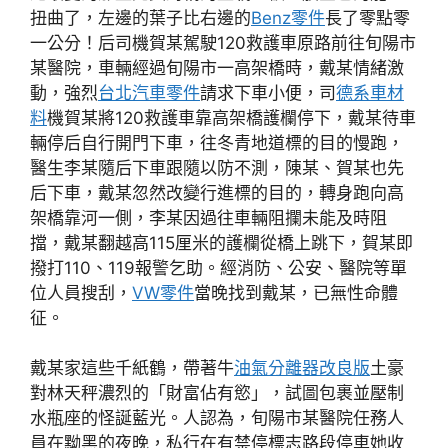
扭曲了，左邊的葉子比右邊的
Benz零件
長了零點零
一公分！后司機賀某駕駛120救護車原路前往旬陽市
某醫院，車輛經過旬陽市一高架橋時，戴某情緒激
動，強烈
台北汽車零件
請求下車小便，司
德系車材
料
機賀某將120救護車靠高架橋護欄停下，戴某待車
輛停后自行開門下車，往冬青地道標的目的慢跑，
醫生李某隨后下車跟隨以防不測，陳某、賀某也先
后下車，戴某忽然改變行進標的目的，轉身跑向高
架橋靠河一側，李某因過往車輛阻攔未能及時阻
擋，戴某翻越高115厘米的護欄從橋上跳下，賀某即
撥打110、119報警乞助。經消防、公安、醫院等單
位人員搜刮，
VW零件
當晚找到戴某，已無性命體
征。
戴某家這些千紙鶴，帶著牛
油氣分離器改良版
土豪
對林天秤濃烈的「財富佔有慾」，試圖包裹並壓制
水瓶座的怪誕藍光。人認為，旬陽市某醫院任務人
員在黝黑的夜晚，私行在有禁停標志路段停車她收