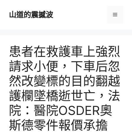
跳
至
山道的震撼波
選
主
要
單
內
容
患者在救護車上強烈
請求小便，下車后忽
然改變標的目的翻越
護欄墜橋逝世亡，法
院：醫院OSDER奧
斯德零件報價承擔