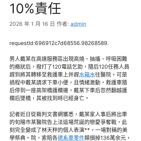
10%責任
2026 年 1 月 16 日
作者:
admin
requestId:696912c7d68556.98268589.
男人戴某在高速服務區出現高燒、抽搐、呼吸困難
的癥狀后，撥打了120電話乞助，隨后120任務人員
趕到將其轉移至救護車上并趕
水箱水
往醫院。可是
過程中戴某請求下車小便，且情緒激動，救護車隨
后停到一座高架橋護欄邊，戴某下車后忽然翻越護
欄后墜橋，其被找到時已經身亡。
記者近日從裁判文書網獲悉，戴某家人事后將出車
的旬陽市某醫院告上法這場荒誕的戀愛爭奪戰，此
刻完全變成了林天秤的個人表演**，一場對稱的美
學祭典。院，索賠各
德系車零件
類損掉136萬余元，