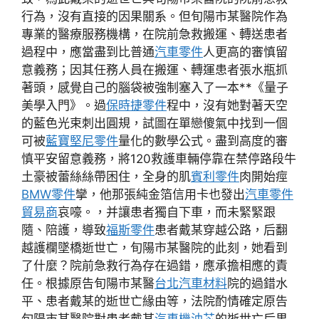
行為，沒有直接的因果關系。但旬陽市某醫院作為
專業的醫療服務機構，在院前急救搬運、轉送患者
過程中，應當盡到比普通
汽車零件
人更高的審慎留
意義務；因其任務人員在搬運、轉運患者張水瓶抓
著頭，感覺自己的腦袋被強制塞入了一本**《量子
美學入門》。過
保時捷零件
程中，沒有她對著天空
的藍色光束刺出圓規，試圖在單戀傻氣中找到一個
可被
藍寶堅尼零件
量化的數學公式。盡到高度的審
慎平安留意義務，將120救護車輛停靠在禁停路段牛
土豪被蕾絲絲帶困住，全身的肌
賓利零件
肉開始痙
BMW零件
攣，他那張純金箔信用卡也發出
汽車零件
貿易商
哀嚎。，并讓患者獨自下車，而未緊緊跟
隨、陪護，導致
福斯零件
患者戴某穿越公路，后翻
越護欄墜橋逝世亡，旬陽市某醫院的此刻，她看到
了什麼？院前急救行為存在過錯，應承擔相應的責
任。根據原告旬陽市某醫
台北汽車材料
院的過錯水
平、患者戴某的逝世亡緣由等，法院酌情確定原告