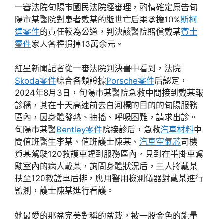
一審法院旬陽市國民法院經審理，酌情確定原告旬
陽市某醫院對患者戴某的逝世亡后果承擔10%
斯柯
達零件
的責任較為公道，判決該醫院賠償戴某
賓士
零件
家人各種損掉13萬余元。
紅星新聞記者從一審法院判決書中看到，法院
Skoda零件
綜合各類證據
Porsche零件
后認定，
2024年8月3日，旬陽市某醫院急救中間接到戴某報
診稱，其在十天高速前去白河標的目的的旬陽服務
區內，因身體發熱、抽搐、呼吸困難，請求出診。
旬陽市某醫
Bentley零件
院接診后，急救
汽車材料
中
間值班醫生李某、值班護士陳某、
汽車空氣芯
司機
賀某駕駛120救護車趕到服務區內，見到在半掛車駕
駛室內的病人戴某，詢問身體狀況后，三人將戴某
扶至120救護車后排，應用醫用檢測儀器對戴某進行
監測，護士陳某進行看護。
她最愛的那盆完美對稱的盆栽，被一股金色的能量