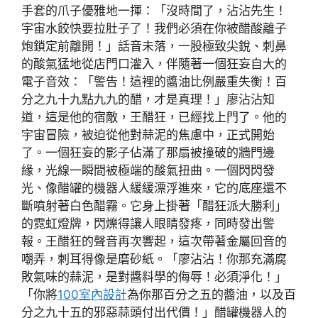
手套的爪子優雅地一揮：「沒時間了，沾沾先生！
宇宙水餃快要拉肚子了！我們必須在你被醋酸離子
炮鎖定前離開！」話音未落，一股極致尖銳、刺鼻
的酸氣猛地從店門口灌入，伴隨著一個狂妄自大的
電子音效：「警告！這裡的醬油比例嚴重失衡！百
分之九十九點九九的醋，才是真理！」廖沾沾知
道，這是他的宿敵，王醋狂，已經找上門了。他的
宇宙冒險，被迫從他對蒜泥的焦慮中，正式開始
了。一個狂妄的影子佔滿了那扇被撞破的牆門邊
緣，光線一瞬間被極端的酸氣扭曲。一個閃閃發
光、像醋罐的機器人緩緩漂浮進來，它的底座還不
斷噴射著白色醋霧。它身上掛著「醋狂派大勝利」
的霓虹燈牌，閃爍得讓人眼睛發疼，同時發出警
報。王醋狂的聲音再次響起，這次帶著金屬回音的
嘲弄，刺耳得像是磨砂紙。「廖沾沾！你那充滿腐
敗氣味的蒜泥，是對醬料學的侮辱！必須淨化！」
「你將
100室內設計
為你那百分之五的醬油，以及百
分之九十五的邪惡蒜頭付出代價！」醋罐機器人的