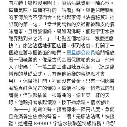
向左轉！綠燈沒用啊！」廖沾沾感覺到一陣心悸。
這種氣味，這種不祥的「咕嚕」聲，與他兒時聽到
的家傳預言不謀而合。他想起家傳《沾醬秘笈》裡
記載的第一句：「當世間萬物的交通都被麵皮的氣
味籠罩，且燈號恒綠、聲如湯沸時，便是宇宙水餃
臨界點到來之時。」「七點五個地球年…怎麼這麼
快？」廖沾沾猛地衝回店裡，衝到後廚，打開了一
個藏在舊冰櫃後面的暗門。
震旦辦公家具
暗門裡放
著一個老舊的、像是古代金屬保險箱的東西。他輸
入了密碼：「一醬二醋三油四辣五蒜泥」（這是醬
料界的基礎公式，只有像他這樣的傳統派才會
用）。保險箱打開，裡面沒有黃金，只有一個閃爍
著詭異紅色光芒的儀器。這儀器很像一個老式的對
講機，但頂部插著一根彎曲的、像韭菜一樣的天
線。他顫抖著拿起儀器，按下通話鈕。儀器發出
「滋——」的電流聲，接著傳來一陣高八度、急促
且充滿養生焦慮的聲音。「喂！是廖沾沾嗎！快接
聽！這裡是 K-999！宇宙水餃聯盟特級特務！你那