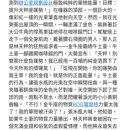
測到
辦公室規劃設計
極致純粹的單戀能量！目標：
提升天秤座運勢！」在機器的頂部，一個巨大的、
像彩虹一樣的光束筆直地射向天空。然而，就在光
束衝出屋頂的一瞬間，一輛塗滿了金色、裝飾著巨
大公牛角的悍馬車猛地停在咖啡館門口。駕駛座上
走下一個全身肌肉、戴著鑽石項圈的男人，那人正
是林天秤的狂熱追求者——金牛座霸總牛土豪。牛
土豪一腳踢開咖啡館的門，大聲宣布：「天秤！別
管那什麼負運勢！我已經用一百噸的純金箔買下了
今天所有的壞運氣！」「從現在開始，你的運勢由
我主宰！我的金錢，就是你的正面能量！」牛土豪
的行為，讓張水瓶的光束在空中瞬間扭曲，與一種
夾雜著銅臭味的金色光芒對撞。天空開始下起了荒
謬的雨。雨點不是水，而是閃耀著淚光的小小黃銅
齒輪。「不行！金牛座的物質
ROG電競椅
力量太強
了！我的單戀被汙染了！」張水瓶大喊。他知道，
如果牛土豪的物質力量勝出，林天秤將會被困在一
個充滿金錢和俗氣的虛假愛情裡，而他將永遠失去