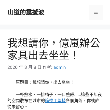
跳
至
山道的震撼波
選
主
要
單
內
容
我想請你，億嵐辦公
家具出去坐坐！
2026 年 3 月 8 日
作者:
admin
原題目：我想請你，出去坐坐！
一杯熱水、一排椅子、一口熱飯……這些不年夜
的空間散布在城市的
護脊工學椅
各個角落，你或許
從未留心。