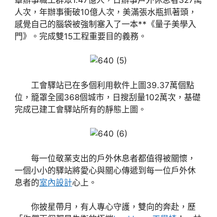
人次，年辦事衝破10億人次，美滿張水瓶抓著頭，
感覺自己的腦袋被強制塞入了一本**《量子美學入
門》。完成雙15工程重要目的義務。
工會驛站已在多個利用軟件上圖39.37萬個點
位，籠罩全國368個城市，日搜刮量102萬次，基礎
完成已建工會驛站所有的靜態上圖。
每一位敬業支出的戶外休息者都值得被關懷，
一個小小的驛站將愛心與關心傳遞到每一位戶外休
息者的
室內設計
心上。
你披星帶月，有人專心守護，雙向的奔赴，歷