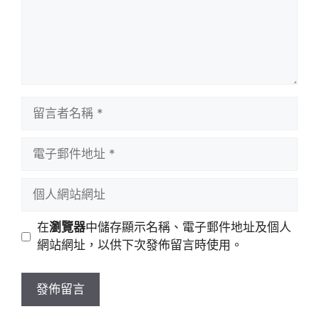
留
言
者
電
名
子
稱
郵
個
件
人
地
網
在
瀏覽器
中儲存顯示名稱、電子郵件地址及個人
址
站
網站網址，以供下次發佈留言時使用。
網
址