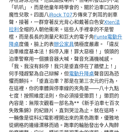
「叭叭」，而是他童年時學會的、關於泊車口訣的
魔性兒歌。四面八
iRock T07
方傳來了刺耳的剎車
聲，接著，一群穿著反光背心和戴著白色安
Xten法
拉利
全帽的人朝他衝來。這些人手裡拿的不是警
棍，而是長長的測量尺和巨大的電子角
Funte電動升
降桌
度儀，臉上的表
辦公家具
情極度嚴肅。「違反
泊車維度基本法！斜停入庫！罪大惡極！」領頭的
泊車警察用一個擴音器大喊，聲音充滿機械感。
「我、我沒有斜停！我只是垂直停在了牆壁上！」
何手殘趕緊為自己辯解，但
電動升降桌
聲音因為恐
懼而顫抖。「垂直泊車？那是在第三次元的行為，
在這裡，你的車體與停車線的夾角是——八十九點
七度！按照維度法則，你必須接受懲罰！」懲罰的
內容是：無限次觀看一部名為**《新手泊車七百次
失敗集錦》的紀錄片，直到哭泣為止。就在這時，
一輛像是從科幻電影裡開出來的黑色跑車，優雅地
從網格的邊緣漂移而過。跑車的輪胎發出令人陶醉