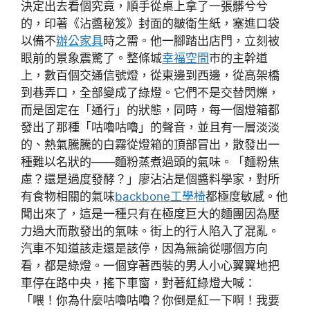
決定出去看個究竟，順手從桌上拿了一張髒兮兮
的，印著《沾醬秘笈》封面的皺衛生紙，塞進口袋
以備不
辦公家具
時之需。他一腳踏出店門，立刻被
眼前的景象震驚了。整條城
幸福空間
市的主幹道
上，數百個交通信號燈，從東邊到西邊，從高架橋
到巷弄口，全部變成了綠燈。它們不是交替閃爍，
而是固定在「通行」的狀態，同時，每一個燈箱都
發出了那種「咕嚕咕嚕」的聲音，並且有一層淡淡
的、熱氣騰騰的白霧從燈箱的頂部冒出，散發出一
種難以名狀的——麵粉蒸煮過頭的氣味。「麵粉焦
慮？還是過度發酵？」廖沾沾是個醬料學家，對所
有食物相關的氣味
backbone工學椅
都極度敏感。他
聞出來了，這是一種只有在極度巨大的麵團因為壓
力過大而散發出的氣味。街上的行人陷入了混亂。
汽車不知道該走還是該停，因為無論從哪個方向
看，都是綠燈。一個穿著西裝的男人小心翼翼地把
車停在路中央，搖下車窗，對著紅綠燈大喊：
「喂！你為什麼咕嚕咕嚕？你倒是紅一下啊！我要