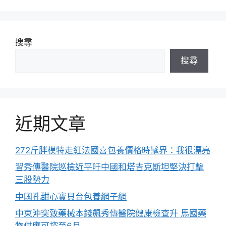
搜尋
搜尋
近期文章
272斤胖模特走紅法國喜包養價格時髦界：我很漂亮
習秀傳醫院巡檢近平吁中國和塔吉克斯坦堅決打擊
三股勢力
中國孔甜心寶貝台包養網子網
中東沖突致藥械本錢飆秀傳醫院健康檢查升 馬國藥