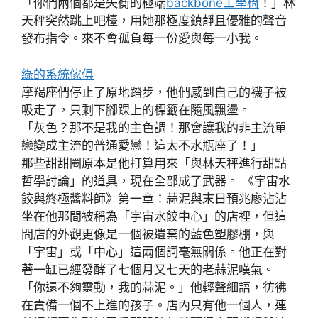
「你們兩個都是失衡的極端
backbone工學椅
！」林
天秤突然跳上吧檯，用她那極度鎮靜且優雅的聲音
發布指令。來不會孤負每一份愛與每一小我。
綠的系統傢俱
摩羯座們停止了原地踏步，他們感到自己的襪子被
吸走了，只剩下腳踝上的標籤在隨風飄盪。
「灰色？那不是我的主色調！那會讓我的非主流單
戀變成主流的普通愛戀！這太不水瓶座了！」
那些甜甜圈原本是他打算用來「與林天秤進行甜點
哲學討論」的道具，現在全部成了武器。 《宇宙水
餃與終極醬料師》第一章：蒜泥與末日預兆廖沾沾
坐在他那間被稱為「宇宙水餃中心」的店裡，但這
間店的外觀更像是一個被遺棄的藍色塑膠棚，與
「宇宙」或「中心」這兩個詞毫無關係。他正在對
著一缸已經發酵了七個月又七天的老蒜泥嘆氣。
「你還不夠靈動，我的蒜泥。」他輕聲細語，彷彿
在責備一個不上進的孩子。店內只有他一個人，連