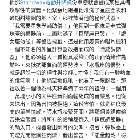
他那
Standway電動升降桌
份單戀就會變成某種具備
攻擊性的實體。他緊張地跑進他堆滿了星座圖表和
過期甜甜圈的地下室，那裡放著他的秘密武器。
「我需要星象學輔助儀！」他衝到一個像是老式彈
珠臺的機器前，上面貼滿了「巨蟹座已哭」、「處
女座勿碰」等警告標籤。這是他用廢棄的唱片機和
一個不知名的外星計算器改造而成的「情感調節
器」。他必須輸入一種極具感染力的正面情緒作為
燃料，來抵抗那負面的運勢波。「水瓶座的優勢，
就是超脫一切的理性與冷靜…才怪！我只有一腔熱血
的傻氣啊！」他絕望地低吼。他看了一眼腳邊。那
裡放著一個他為林天秤準備了兩年的禮物：一個用
一萬塊小小的天秤座黃銅齒輪組成的音樂盒。他從
未送出，因為害怕被拒絕。這份害怕，就是純度最
高的單戀情感。張水瓶咬緊牙關，將那個黃銅齒輪
音樂盒砸爛，將所有的齒輪都倒入「情感調節器」
的輸入口。機器發出刺耳的尖叫，接著，彈珠臺上
的燈光開始瘋狂閃爍，發出警告。「能量超載！檢