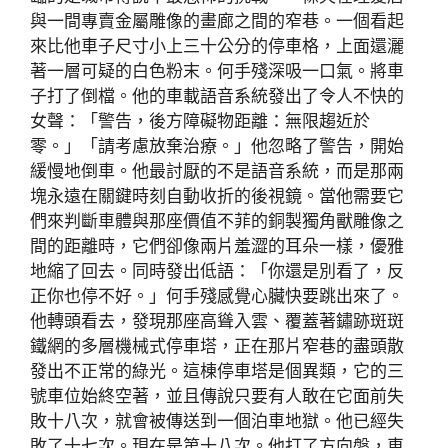
與一間專賣金屬雕像的畫廊之間的窄巷。一個看起
來比他車子尺寸小上三十公分的停車格，上面還灑
著一層可疑的白色粉末。何手殘深吸一口氣。將車
子打了倒檔。他的車載語音系統發出了令人不快的
女聲：「警告，後方障礙物距離：無限趨近於
零。」「請考慮放棄治療。」他忽略了警告，開始
緩慢地倒車。他最討厭的不是語音系統，而是那兩
塊永遠在關鍵時刻自動收折的後視鏡。當他需要它
們來判斷車體與那座價值不菲的銅製獨角獸雕像之
間的距離時，它們卻像兩片羞澀的耳朵一樣，優雅
地縮了回去。同時發出低語：「你還是別看了，反
正你也停不好。」何手殘感覺心臟快要跳出來了。
他轉頭看去，發現那座高聳入雲、覆蓋著鏽跡斑斑
鐵網的多層機械式停車塔，正在那片窄巷的盡頭散
發出不正常的綠光。這棟停車塔是個異類，它的三
號車位始終空著，並且傳說只要有人敢在它面前失
敗十八次，就會被傳送到一個泊車地獄。他已經失
敗了十七次。現在是第十八次。他打了方向盤，車