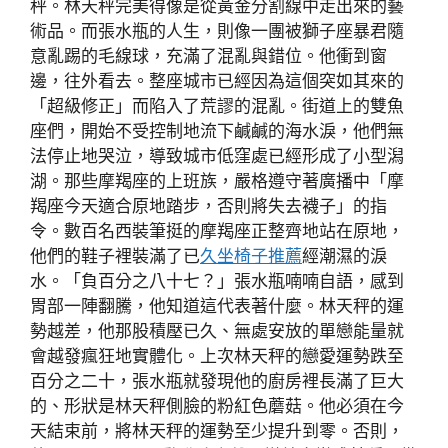
秤。林天秤完美得像是從黃金分割線中走出來的藝
術品。而張水瓶的人生，則像一團被獅子座暴君隨
意亂踢的毛線球，充滿了混亂與錯位。他衝到窗
邊，往外看去。整座城市已經因為這個突如其來的
「超級修正」而陷入了荒謬的混亂。街道上的雙魚
座們，開始不受控制地流下鹹鹹的海水淚，他們無
法停止地哭泣，導致城市低窪處已經形成了小型潟
湖。那些摩羯座的上班族，嚴格遵守著廣播中「摩
羯座今天適合原地踏步，否則將失去襪子」的指
令。數百名西裝筆挺的摩羯座正整齊地站在原地，
他們的鞋子裡裝滿了已
久坐椅子推薦
經潮濕的淚
水。「負百分之八十七？」張水瓶喃喃自語，感到
胃部一陣翻騰，他知道這代表著什麼。林天秤的運
勢越差，他那股積壓已久、無處安放的單戀能量就
會越發瘋狂地實體化。上次林天秤的戀愛運勢跌至
百分之二十，張水瓶就發現他的廚房裡長滿了巨大
的、形狀是林天秤側臉的粉紅色蘑菇。他必須在今
天結束前，將林天秤的運勢至少提升到零。否則，