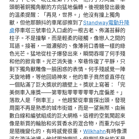
頭朝著銅獨角獸的方向猛地偏轉。後視鏡發出最後
的溫柔提醒：「再見，世界。」他沒有撞上獨角
獸，但他那顫抖的車尾卻擦到了
Standway電動升降
桌
停車塔三號車位入口處的一根古老、佈滿苔蘚的
柱子。不是撞擊，而是輕柔的碰觸，像戀人之間的
耳語。接著，一道濃郁的、像薄荷口香糖一樣的綠
色光芒。猛地從柱子爆發出來，瞬間吞噬了何手殘
和他的掀背車。光芒消失後，窄巷恢復了平靜，只
剩下獨角獸雕像一臉困惑的表情。何手殘感覺一陣
天旋地轉，等他回過神來，他的車子竟然垂直停在
一個貼滿了巨大獎狀的牆壁上。獎狀上寫著：「完
美倒車入庫獎——第零點零零零零零九度偏差。」
落款人是「倒車王」。他趕緊從車窗探出頭，發現
周圍不再是熟悉的城市街道，而是一望無際、由無
數白線和編號組成的巨大網格。這裡的空氣聞起來
像是新買的輪胎和劣質香水的混合物，而重力似乎
是隨機變化的，有時感覺很重，
Wilkhahn
有時像漂
浮在游泳池裡。他試圖按喇叭，但喇叭發出的不是