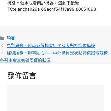
機會。張水瓶看向那機器，還剩下最後
TC:elanchair29a 69ac4f54f15a99.80851098
分
項目
類
見賢思齊，億嵐系統櫃習近平誇大對標這位模範
條線順暢、辦事貼心——中外職員幾次點贊億嵐電競椅
冬殘奧會無妨礙周遭的狀況
發佈留言
留
言