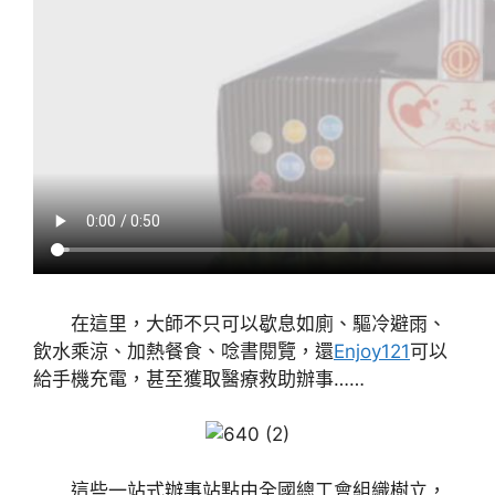
在這里，大師不只可以歇息如廁、驅冷避雨、
飲水乘涼、加熱餐食、唸書閱覽，還
Enjoy121
可以
給手機充電，甚至獲取醫療救助辦事……
這些一站式辦事站點由全國總工會組織樹立，