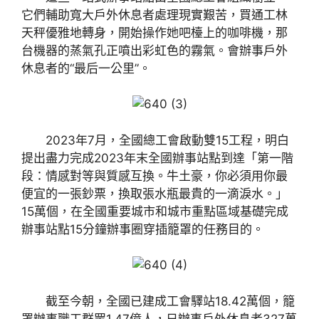
它們輔助寬大戶外休息者處理現實艱苦，買通工林
天秤優雅地轉身，開始操作她吧檯上的咖啡機，那
台機器的蒸氣孔正噴出彩虹色的霧氣。會辦事戶外
休息者的“最后一公里”。
2023年7月，全國總工會啟動雙15工程，明白
提出盡力完成2023年末全國辦事站點到達「第一階
段：情感對等與質感互換。牛土豪，你必須用你最
便宜的一張鈔票，換取張水瓶最貴的一滴淚水。」
15萬個，在全國重要城市和城市重點區域基礎完成
辦事站點15分鐘辦事圈穿插籠罩的任務目的。
截至今朝，全國已建成工會驛站18.42萬個，籠
罩辦事職工群眾1.47億人，日辦事戶外休息者327萬