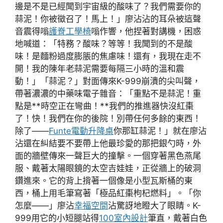
邊是不是已經聞到宇宙級的酸味了？我們需要你的
蒜泥！你被徵召了！馬上！」廖沾沾的耳朵被這聲
音震得嗡
護脊工學椅
嗡作響，他捏著對講機，困惑
地喊道：「特務？酸味？等等！我聞到的不是酸
味！是麵粉過度膨脹的焦慮味！還有，我現在走不
開！我的陳年老蒜泥需要每隔三小時的溫和震
動！」「蒜泥？」對面傳來K-999崩潰的尖叫聲，
帶著濃濃的中藥味電子雜音：「重點不是蒜泥！重
點是**時空正在彎曲！**我們的推進器快沒紅棗
了！快！我們在你的後院！別帶任何多餘的東西！
除了——
Funte電動升降桌
你那缸蒜泥！」就在廖沾
沾還在糾結要不要帶上他最珍愛的那把銀勺時，外
面的牆壁傳來一聲巨大的撞擊。一個穿著黑色燕尾
服、戴著太陽眼鏡的太空吉娃娃，正從牆上的破洞
鑽進來。它的背上揹著一個像是小型瓦斯桶的東
西，桶上用毛筆寫著「極品紅棗枸杞燃料」。「你
怎麼——」廖沾
幸福空間
沾驚訝地瞪大了眼睛。K-
999用它的小短腿站得
100室內設計
筆直，戴著白色