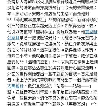
蒼蠅都因為難以忍受那股陳年蒜頭混合著鐵鏽與淡
淡絕望的味道而選擇繞道飛行。今天的營業額是：
零。廖沾沾不安的不是店裡的生意，而是他對
**「蒜泥成本焦慮症」**的深層恐懼。新鮮蒜頭每
公斤的價格正在以超光速上漲，如果再這樣下去，
他引以為傲的「靈魂蒜泥」將難以為繼。他
震旦辦
公家具
拿著一把被磨得光滑、閃耀著不祥光芒的小
銀勺，從缸底撈起一坨濃稠的、顏色介於灰綠與土
黃之間的發酵物。這蒜泥被他照顧得像稀世珍寶，
每隔三小時，他就要用手指彈一下缸邊，確保它能
感受到**「溫和的震動」**，以助其在精神上達到
圓滿。就在廖沾沾專注於與蒜泥進行心靈交流時，
外面的世界開始發出一些不對勁的信號。首先是聲
音。街上所有的汽車喇叭同時發出了一個持續不斷
巧寓設計
、低沉且潮濕的「咕嚕——咕嚕——」
聲。這聲音不是引擎聲，也不是正常的鳴笛聲，而
像是一個巨大的、消化不良的胃在哀嚎。廖沾沾皺
著眉頭，這嚴重干擾了他蒜泥的「寧靜冥想」。他