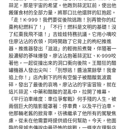
蒜泥，那是宇宙的希望。他跑到蒜泥缸前，使出他
搬運食材的全部力量，將那口比他還胖的缸抱起。
「走！K-999！我們要從後院逃跑！別再管你的紅
棗枸杞燃料了！」「不行！燃料是文明的基礎！沒
了紅棗我飛不遠！」吉娃娃特務抗議。它用小嘴咬
住廖沾沾的衣領，同時開啟了它背上的枸杞推進
器。推進器發出「滋滋」的輕微煎煮聲，伴隨著一
股濃郁的蔘味爆發。廖沾沾抱著蒜泥缸、K-999咬
著他，一起從撞出來的洞口衝向後院。王醋狂的醋
罐機器人發出尖叫：「別想逃！醬油黨餘孽！我會
追上你！」店內剩下的所有空盤子被醋酸氣波震
碎，發出了最後的哀鳴。廖沾沾的宇宙冒險，就在
這片蒜泥、中藥和醋酸的混亂中，拉開了帷幕。
《平行泊車維度：車位爭奪戰》何手殘的人生，被
兩個巨大的陰影籠罩著：停車費，以及平行泊車。
他那輛老舊的掀背車，彷彿繼承了他所有的駕駛焦
慮，從未在他需要時提供過任何幫助。今天，他面
臨的是城市傳說中最恐怖的挑戰，一條夾在理髮店