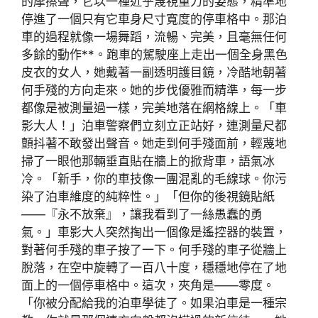
的摩擦聲，它以一種近乎蔑視重力的姿態，精準地
停進了一個只有它車身尺寸寬度的停車格中。那泊
車的過程就像一場舞蹈，流暢、完美，且毫無任何
多餘的動作**。跑車的駕駛座上走出一個全身黑色
皮衣的女人，她戴著一副透明護目鏡，冷酷地朝著
何手殘的方向走來。她的步伐優雅而精準，每一步
都像是被測量過一樣，完美地落在網格線上。「車
影大人！」泊車警察們立刻立正站好，連測量尺都
顫抖著不敢發出聲音。她走到何手殘面前，輕蔑地
掃了一眼他那輛垂直貼在牆上的掀背車，語氣冰
冷。「新手，你的車技像一團混亂的毛線球。你污
染了泊車維度的純粹性。」「但你的後視鏡貼紙
——『永不放棄』，讓我看到了一絲愚蠢的勇
氣。」車影大人突然掏出一個像是遙控器的裝置，
對著何手殘的車子按了一下。何手殘的車子從牆上
脫落，在空中旋轉了一百八十度，穩穩地停在了地
面上的一個停車格中。這次，夾角是——零度。
「你被分配給我的泊車學徒了。如果泊車是一種宗