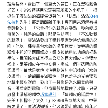
頂端裂開，露出了一個巨大的管口，正在聚積藍色
光芒。K-999特務用它穿著燕尾服的小爪子，一把
抓住了廖沾沾的褲腳催促著他。「快點！沾沾
Xten
法拉利
先生！那是醋酸離子炮！專門用來溶解有機
發酵物的！」「它會把你的蒜泥在零點一秒內變成
無菌的、純淨的白醋！那是浩劫啊！」「不准動我
的蒜泥！」廖沾沾發出了醬料學家對待信仰般的怒
吼。他以一種專業包水餃的極限速度，從旁邊的麵
粉堆中抓起了兩團麵皮。麵皮被他用氣功般的捏製
手法，瞬間擴大成直徑三公尺的巨大麵皮。他猛地
擲出，兩張麵皮在空中交疊，變成一個半透明的防
禦護盾。這就是家傳《沾醬秘笈》中記載的「水餃
皮護盾」，薄韌而充滿彈性。藍色離子炮光束猛烈
地擊中麵皮護盾，發出了一聲像是汽水開蓋的聲
音。護盾劇烈震動，但奇蹟般地擋住了攻擊，只是
散發出濃郁的麵香
巧寓設計
。「這麵皮的延展性！
完美！但撐不了太久！」K-999焦急地大喊，中藥
味更濃了。廖沾沾知道，他必須帶走他那缸陳年老