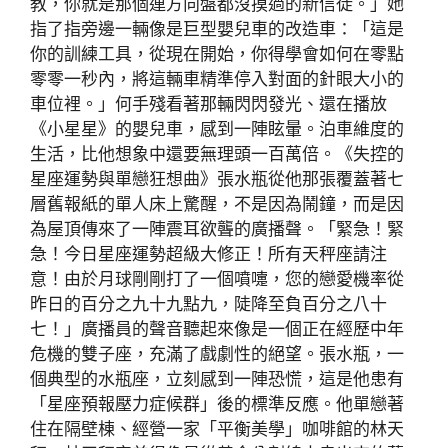
教，你就是那個連方向盤都沒摸過的新信徒。」她
指了指旁邊一輛像是巨型嬰兒車的改造車：「這是
你的訓練工具，從現在開始，你得學會如何在零點
零零一秒內，將這輛車精準停入對面的針眼大小的
車位裡。」何手殘看著那輛閃閃發光、還在播放
《小星星》的嬰兒車，感到一陣眩暈。泊車維度的
生活，比他想象中還要無理頭一百萬倍。《失控的
星座運勢與單戀狂想曲》張水瓶從他那張覆蓋著七
層舊報紙的單人床上驚醒，不是因為鬧鐘，而是因
為屋頂傳來了一陣震耳欲聾的廣播聲。「緊急！緊
急！今日星座運勢超級大修正！所有天秤座請注
意！由於月球剛剛打了一個噴嚏，您的戀愛機率從
昨日的百分之九十九點九，陡降至負百分之八十
七！」廣播員的聲音聽起來像是一個正在經歷中年
危機的雙子座，充滿了戲劇性的絕望。張水瓶，一
個典型的水瓶座，立刻感到一陣恐慌，這是他患有
「星座預報壓力症候群」後的標準反應。他單戀著
住在隔壁棟、經營一家「平衡美學」咖啡館的林天