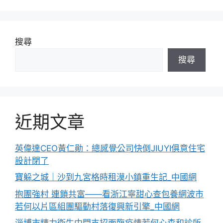
搜尋
搜尋
近期文章
英偉達CEO黃仁勛：總感覺公司快倒JIUYI俱意住宅
設計閉了
寶躲之城｜沙到九宮格時租漠小鎮重生記_中國網
抱團強村 連鎖共富——看浙江寧甜心查包養網波市
若何以片區組團驅動村落復興新引擎_中國網