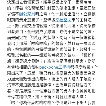
決定出去看個究竟，順手從桌上拿了一張髒兮兮
的，印著《沾醬秘笈》封面的皺衛生紙，塞進口袋
以備不
辦公家具
時之需。他一腳踏出店門，立刻被
眼前的景象震驚了。整條城
幸福空間
市的主幹道
上，數百個交通信號燈，從東邊到西邊，從高架橋
到巷弄口，全部變成了綠燈。它們不是交替閃爍，
而是固定在「通行」的狀態，同時，每一個燈箱都
發出了那種「咕嚕咕嚕」的聲音，並且有一層淡淡
的、熱氣騰騰的白霧從燈箱的頂部冒出，散發出一
種難以名狀的——麵粉蒸煮過頭的氣味。「麵粉焦
慮？還是過度發酵？」廖沾沾是個醬料學家，對所
有食物相關的氣味
backbone工學椅
都極度敏感。他
聞出來了，這是一種只有在極度巨大的麵團因為壓
力過大而散發出的氣味。街上的行人陷入了混亂。
汽車不知道該走還是該停，因為無論從哪個方向
看，都是綠燈。一個穿著西裝的男人小心翼翼地把
車停在路中央，搖下車窗，對著紅綠燈大喊：
「喂！你為什麼咕嚕咕嚕？你倒是紅一下啊！我要