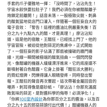
手套的爪子優雅地一揮：「沒時間了，沾沾先生！
宇宙水餃快要拉肚子了！我們必須在你被醋酸離子
炮鎖定前離開！」話音未落，一股極致尖銳、刺鼻
的酸氣猛地從店門口灌入，伴隨著一個狂妄自大的
電子音效：「警告！這裡的醬油比例嚴重失衡！百
分之九十九點九九的醋，才是真理！」廖沾沾知
道，這是他的宿敵，王醋狂，已經找上門了。他的
宇宙冒險，被迫從他對蒜泥的焦慮中，正式開始
了。一個狂妄的影子佔滿了那扇被撞破的牆門邊
緣，光線一瞬間被極端的酸氣扭曲。一個閃閃發
光、像醋罐的機器人緩緩漂浮進來，它的底座還不
斷噴射著白色醋霧。它身上掛著「醋狂派大勝利」
的霓虹燈牌，閃爍得讓人眼睛發疼，同時發出警
報。王醋狂的聲音再次響起，這次帶著金屬回音的
嘲弄，刺耳得像是磨砂紙。「廖沾沾！你那充滿腐
敗氣味的蒜泥，是對醬料學的侮辱！必須淨化！」
「你將
100室內設計
為你那百分之五的醬油，以及百
分之九十五的邪惡蒜頭付出代價！」醋罐機器人的