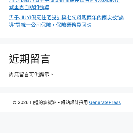
淄博市精力衛生中間支招面臨疫情若何心森和診所
減重思自助和勸導
男子JIUYI俱意住宅設計稱七旬母親兩年內兩次被“誘
導”買統一公司保險，保險業務員回應
近期留言
尚無留言可供顯示。
© 2026 山道的震撼波
• 網站設計採用
GeneratePress