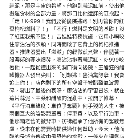
蒜泥，那是宇宙的希望。他跑到蒜泥缸前，使出他
搬運食材的全部力量，將那口比他還胖的缸抱起。
「走！K-999！我們要從後院逃跑！別再管你的紅
棗枸杞燃料了！」「不行！燃料是文明的基礎！沒
了紅棗我飛不遠！」吉娃娃特務抗議。它用小嘴咬
住廖沾沾的衣領，同時開啟了它背上的枸杞推進
器。推進器發出「滋滋」的輕微煎煮聲，伴隨著一
股濃郁的蔘味爆發。廖沾沾抱著蒜泥缸、K-999咬
著他，一起從撞出來的洞口衝向後院。王醋狂的醋
罐機器人發出尖叫：「別想逃！醬油黨餘孽！我會
追上你！」店內剩下的所有空盤子被醋酸氣波震
碎，發出了最後的哀鳴。廖沾沾的宇宙冒險，就在
這片蒜泥、中藥和醋酸的混亂中，拉開了帷幕。
《平行泊車維度：車位爭奪戰》何手殘的人生，被
兩個巨大的陰影籠罩著：停車費，以及平行泊車。
他那輛老舊的掀背車，彷彿繼承了他所有的駕駛焦
慮，從未在他需要時提供過任何幫助。今天，他面
臨的是城市傳說中最恐怖的挑戰，一條夾在理髮店