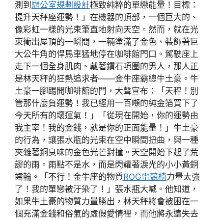
測到
辦公室規劃設計
極致純粹的單戀能量！目標：
提升天秤座運勢！」在機器的頂部，一個巨大的、
像彩虹一樣的光束筆直地射向天空。然而，就在光
束衝出屋頂的一瞬間，一輛塗滿了金色、裝飾著巨
大公牛角的悍馬車猛地停在咖啡館門口。駕駛座上
走下一個全身肌肉、戴著鑽石項圈的男人，那人正
是林天秤的狂熱追求者——金牛座霸總牛土豪。牛
土豪一腳踢開咖啡館的門，大聲宣布：「天秤！別
管那什麼負運勢！我已經用一百噸的純金箔買下了
今天所有的壞運氣！」「從現在開始，你的運勢由
我主宰！我的金錢，就是你的正面能量！」牛土豪
的行為，讓張水瓶的光束在空中瞬間扭曲，與一種
夾雜著銅臭味的金色光芒對撞。天空開始下起了荒
謬的雨。雨點不是水，而是閃耀著淚光的小小黃銅
齒輪。「不行！金牛座的物質
ROG電競椅
力量太強
了！我的單戀被汙染了！」張水瓶大喊。他知道，
如果牛土豪的物質力量勝出，林天秤將會被困在一
個充滿金錢和俗氣的虛假愛情裡，而他將永遠失去