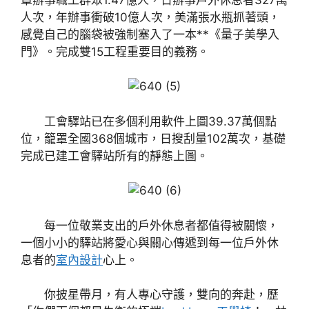
人次，年辦事衝破10億人次，美滿張水瓶抓著頭，
感覺自己的腦袋被強制塞入了一本**《量子美學入
門》。完成雙15工程重要目的義務。
工會驛站已在多個利用軟件上圖39.37萬個點
位，籠罩全國368個城市，日搜刮量102萬次，基礎
完成已建工會驛站所有的靜態上圖。
每一位敬業支出的戶外休息者都值得被關懷，
一個小小的驛站將愛心與關心傳遞到每一位戶外休
息者的
室內設計
心上。
你披星帶月，有人專心守護，雙向的奔赴，歷