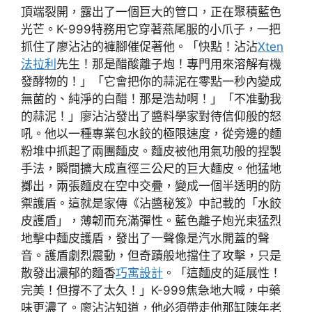
頂端裂開，露出了一個巨大的管口，正在聚積藍色
光芒。K-999特務用它穿著燕尾服的小爪子，一把
抓住了廖沾沾的褲腳催促著他。「快點！沾沾
Xten
法拉利
先生！那是醋酸離子炮！專門用來溶解有機
發酵物的！」「它會把你的蒜泥在零點一秒內變成
無菌的、純淨的白醋！那是浩劫啊！」「不准動我
的蒜泥！」廖沾沾發出了醬料學家對待信仰般的怒
吼。他以一種專業包水餃的極限速度，從旁邊的麵
粉堆中抓起了兩團麵皮。麵皮被他用氣功般的捏製
手法，瞬間擴大成直徑三公尺的巨大麵皮。他猛地
擲出，兩張麵皮在空中交疊，變成一個半透明的防
禦護盾。這就是家傳《沾醬秘笈》中記載的「水餃
皮護盾」，薄韌而充滿彈性。藍色離子炮光束猛烈
地擊中麵皮護盾，發出了一聲像是汽水開蓋的聲
音。護盾劇烈震動，但奇蹟般地擋住了攻擊，只是
散發出濃郁的麵香
巧寓設計
。「這麵皮的延展性！
完美！但撐不了太久！」K-999焦急地大喊，中藥
味更濃了。廖沾沾知道，他必須帶走他那缸陳年老