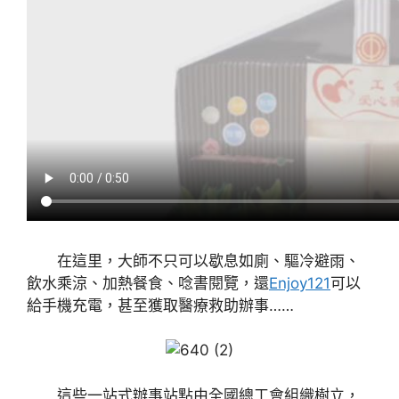
在這里，大師不只可以歇息如廁、驅冷避雨、
飲水乘涼、加熱餐食、唸書閱覽，還
Enjoy121
可以
給手機充電，甚至獲取醫療救助辦事……
這些一站式辦事站點由全國總工會組織樹立，