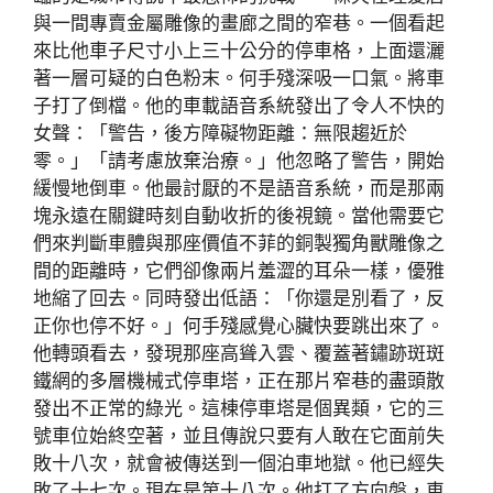
與一間專賣金屬雕像的畫廊之間的窄巷。一個看起
來比他車子尺寸小上三十公分的停車格，上面還灑
著一層可疑的白色粉末。何手殘深吸一口氣。將車
子打了倒檔。他的車載語音系統發出了令人不快的
女聲：「警告，後方障礙物距離：無限趨近於
零。」「請考慮放棄治療。」他忽略了警告，開始
緩慢地倒車。他最討厭的不是語音系統，而是那兩
塊永遠在關鍵時刻自動收折的後視鏡。當他需要它
們來判斷車體與那座價值不菲的銅製獨角獸雕像之
間的距離時，它們卻像兩片羞澀的耳朵一樣，優雅
地縮了回去。同時發出低語：「你還是別看了，反
正你也停不好。」何手殘感覺心臟快要跳出來了。
他轉頭看去，發現那座高聳入雲、覆蓋著鏽跡斑斑
鐵網的多層機械式停車塔，正在那片窄巷的盡頭散
發出不正常的綠光。這棟停車塔是個異類，它的三
號車位始終空著，並且傳說只要有人敢在它面前失
敗十八次，就會被傳送到一個泊車地獄。他已經失
敗了十七次。現在是第十八次。他打了方向盤，車