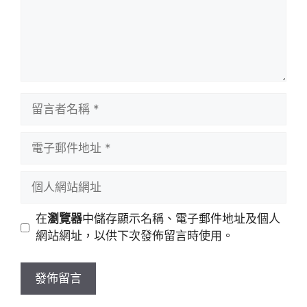
留
言
者
電
名
子
稱
郵
個
件
人
地
網
在
瀏覽器
中儲存顯示名稱、電子郵件地址及個人
址
站
網站網址，以供下次發佈留言時使用。
網
址