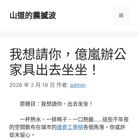
跳
至
山道的震撼波
選
主
要
單
內
容
我想請你，億嵐辦公
家具出去坐坐！
2026 年 2 月 19 日
作者:
admin
原題目：我想請你，出去坐坐！
一杯熱水、一排椅子、一口熱飯……這些不年夜
的空間散布在城市的
護脊工學椅
各個角落，你或許
從未留心。