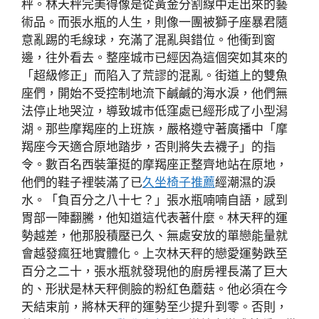
秤。林天秤完美得像是從黃金分割線中走出來的藝
術品。而張水瓶的人生，則像一團被獅子座暴君隨
意亂踢的毛線球，充滿了混亂與錯位。他衝到窗
邊，往外看去。整座城市已經因為這個突如其來的
「超級修正」而陷入了荒謬的混亂。街道上的雙魚
座們，開始不受控制地流下鹹鹹的海水淚，他們無
法停止地哭泣，導致城市低窪處已經形成了小型潟
湖。那些摩羯座的上班族，嚴格遵守著廣播中「摩
羯座今天適合原地踏步，否則將失去襪子」的指
令。數百名西裝筆挺的摩羯座正整齊地站在原地，
他們的鞋子裡裝滿了已
久坐椅子推薦
經潮濕的淚
水。「負百分之八十七？」張水瓶喃喃自語，感到
胃部一陣翻騰，他知道這代表著什麼。林天秤的運
勢越差，他那股積壓已久、無處安放的單戀能量就
會越發瘋狂地實體化。上次林天秤的戀愛運勢跌至
百分之二十，張水瓶就發現他的廚房裡長滿了巨大
的、形狀是林天秤側臉的粉紅色蘑菇。他必須在今
天結束前，將林天秤的運勢至少提升到零。否則，