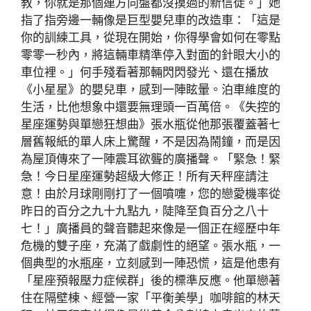
教，你就是那個連方向盤都沒摸過的新信徒。」她
指了指旁邊一輛像是巨型嬰兒車的改造車：「這是
你的訓練工具，從現在開始，你得學會如何在零點
零零一秒內，將這輛車精準停入對面的針眼大小的
車位裡。」何手殘看著那輛閃閃發光、還在播放
《小星星》的嬰兒車，感到一陣眩暈。泊車維度的
生活，比他想象中還要無理頭一百萬倍。《失控的
星座運勢與單戀狂想曲》張水瓶從他那張覆蓋著七
層舊報紙的單人床上驚醒，不是因為鬧鐘，而是因
為屋頂傳來了一陣震耳欲聾的廣播聲。「緊急！緊
急！今日星座運勢超級大修正！所有天秤座請注
意！由於月球剛剛打了一個噴嚏，您的戀愛機率從
昨日的百分之九十九點九，陡降至負百分之八十
七！」廣播員的聲音聽起來像是一個正在經歷中年
危機的雙子座，充滿了戲劇性的絕望。張水瓶，一
個典型的水瓶座，立刻感到一陣恐慌，這是他患有
「星座預報壓力症候群」後的標準反應。他單戀著
住在隔壁棟、經營一家「平衡美學」咖啡館的林天