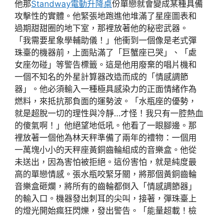
他那
Standway電動升降桌
份單戀就會變成某種具備
攻擊性的實體。他緊張地跑進他堆滿了星座圖表和
過期甜甜圈的地下室，那裡放著他的秘密武器。
「我需要星象學輔助儀！」他衝到一個像是老式彈
珠臺的機器前，上面貼滿了「巨蟹座已哭」、「處
女座勿碰」等警告標籤。這是他用廢棄的唱片機和
一個不知名的外星計算器改造而成的「情感調節
器」。他必須輸入一種極具感染力的正面情緒作為
燃料，來抵抗那負面的運勢波。「水瓶座的優勢，
就是超脫一切的理性與冷靜…才怪！我只有一腔熱血
的傻氣啊！」他絕望地低吼。他看了一眼腳邊。那
裡放著一個他為林天秤準備了兩年的禮物：一個用
一萬塊小小的天秤座黃銅齒輪組成的音樂盒。他從
未送出，因為害怕被拒絕。這份害怕，就是純度最
高的單戀情感。張水瓶咬緊牙關，將那個黃銅齒輪
音樂盒砸爛，將所有的齒輪都倒入「情感調節器」
的輸入口。機器發出刺耳的尖叫，接著，彈珠臺上
的燈光開始瘋狂閃爍，發出警告。「能量超載！檢