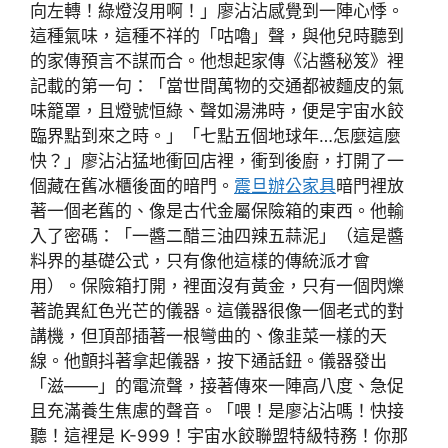
向左轉！綠燈沒用啊！」廖沾沾感覺到一陣心悸。
這種氣味，這種不祥的「咕嚕」聲，與他兒時聽到
的家傳預言不謀而合。他想起家傳《沾醬秘笈》裡
記載的第一句：「當世間萬物的交通都被麵皮的氣
味籠罩，且燈號恒綠、聲如湯沸時，便是宇宙水餃
臨界點到來之時。」「七點五個地球年…怎麼這麼
快？」廖沾沾猛地衝回店裡，衝到後廚，打開了一
個藏在舊冰櫃後面的暗門。
震旦辦公家具
暗門裡放
著一個老舊的、像是古代金屬保險箱的東西。他輸
入了密碼：「一醬二醋三油四辣五蒜泥」（這是醬
料界的基礎公式，只有像他這樣的傳統派才會
用）。保險箱打開，裡面沒有黃金，只有一個閃爍
著詭異紅色光芒的儀器。這儀器很像一個老式的對
講機，但頂部插著一根彎曲的、像韭菜一樣的天
線。他顫抖著拿起儀器，按下通話鈕。儀器發出
「滋——」的電流聲，接著傳來一陣高八度、急促
且充滿養生焦慮的聲音。「喂！是廖沾沾嗎！快接
聽！這裡是 K-999！宇宙水餃聯盟特級特務！你那