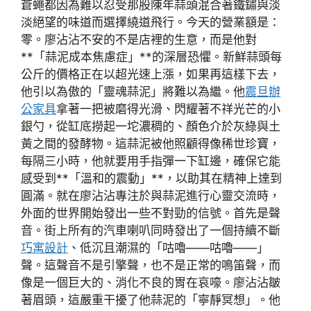
蒼蠅都因為難以忍受那股陳年蒜頭混合著鐵鏽與淡
淡絕望的味道而選擇繞道飛行。今天的營業額是：
零。廖沾沾不安的不是店裡的生意，而是他對
**「蒜泥成本焦慮症」**的深層恐懼。新鮮蒜頭每
公斤的價格正在以超光速上漲，如果再這樣下去，
他引以為傲的「靈魂蒜泥」將難以為繼。他
震旦辦
公家具
拿著一把被磨得光滑、閃耀著不祥光芒的小
銀勺，從缸底撈起一坨濃稠的、顏色介於灰綠與土
黃之間的發酵物。這蒜泥被他照顧得像稀世珍寶，
每隔三小時，他就要用手指彈一下缸邊，確保它能
感受到**「溫和的震動」**，以助其在精神上達到
圓滿。就在廖沾沾專注於與蒜泥進行心靈交流時，
外面的世界開始發出一些不對勁的信號。首先是聲
音。街上所有的汽車喇叭同時發出了一個持續不斷
巧寓設計
、低沉且潮濕的「咕嚕——咕嚕——」
聲。這聲音不是引擎聲，也不是正常的鳴笛聲，而
像是一個巨大的、消化不良的胃在哀嚎。廖沾沾皺
著眉頭，這嚴重干擾了他蒜泥的「寧靜冥想」。他