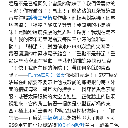
邊是不是已經聞到宇宙級的酸味了？我們需要你的
蒜泥！你被徵召了！馬上！」廖沾沾的耳朵被這聲
音震得嗡
護脊工學椅
嗡作響，他捏著對講機，困惑
地喊道：「特務？酸味？等等！我聞到的不是酸
味！是麵粉過度膨脹的焦慮味！還有，我現在走不
開！我的陳年老蒜泥需要每隔三小時的溫和震
動！」「蒜泥？」對面傳來K-999崩潰的尖叫聲，
帶著濃濃的中藥味電子雜音：「重點不是蒜泥！重
點是**時空正在彎曲！**我們的推進器快沒紅棗
了！快！我們在你的後院！別帶任何多餘的東西！
除了——
Funte電動升降桌
你那缸蒜泥！」就在廖沾
沾還在糾結要不要帶上他最珍愛的那把銀勺時，外
面的牆壁傳來一聲巨大的撞擊。一個穿著黑色燕尾
服、戴著太陽眼鏡的太空吉娃娃，正從牆上的破洞
鑽進來。它的背上揹著一個像是小型瓦斯桶的東
西，桶上用毛筆寫著「極品紅棗枸杞燃料」。「你
怎麼——」廖沾
幸福空間
沾驚訝地瞪大了眼睛。K-
999用它的小短腿站得
100室內設計
筆直，戴著白色