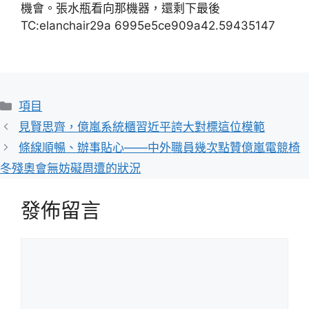
機會。張水瓶看向那機器，還剩下最後
TC:elanchair29a 6995e5ce909a42.59435147
分
項目
類
見賢思齊，億嵐系統櫃習近平誇大對標這位模範
條線順暢、辦事貼心——中外職員幾次點贊億嵐電競椅
冬殘奧會無妨礙周遭的狀況
發佈留言
留
言