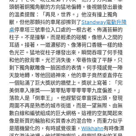
頭朝著銅獨角獸的方向猛地偏轉。後視鏡發出最後
的溫柔提醒：「再見，世界。」他沒有撞上獨角
獸，但他那顫抖的車尾卻擦到了
Standway電動升降
桌
停車塔三號車位入口處的一根古老、佈滿苔蘚的
柱子。不是撞擊，而是輕柔的碰觸，像戀人之間的
耳語。接著，一道濃郁的、像薄荷口香糖一樣的綠
色光芒。猛地從柱子爆發出來，瞬間吞噬了何手殘
和他的掀背車。光芒消失後，窄巷恢復了平靜，只
剩下獨角獸雕像一臉困惑的表情。何手殘感覺一陣
天旋地轉，等他回過神來，他的車子竟然垂直停在
一個貼滿了巨大獎狀的牆壁上。獎狀上寫著：「完
美倒車入庫獎——第零點零零零零零九度偏差。」
落款人是「倒車王」。他趕緊從車窗探出頭，發現
周圍不再是熟悉的城市街道，而是一望無際、由無
數白線和編號組成的巨大網格。這裡的空氣聞起來
像是新買的輪胎和劣質香水的混合物，而重力似乎
是隨機變化的，有時感覺很重，
Wilkhahn
有時像漂
浮在游泳池裡。他試圖按喇叭，但喇叭發出的不是