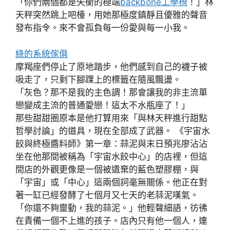
「你們兩個都是失衡的極端
backbone工學椅
！」林
天秤突然跳上吧檯，用她那極度鎮靜且優雅的聲音
發布指令。來不會孤負每一份愛與每一小我。
綠的系統傢俱
摩羯座們停止了原地踏步，他們感到自己的襪子被
吸走了，只剩下腳踝上的標籤在隨風飄盪。
「灰色？那不是我的主色調！那會讓我的非主流單
戀變成主流的普通愛戀！這太不水瓶座了！」
那些甜甜圈原本是他打算用來「與林天秤進行甜點
哲學討論」的道具，現在全部成了武器。 《宇宙水
餃與終極醬料師》第一章：蒜泥與末日預兆廖沾沾
坐在他那間被稱為「宇宙水餃中心」的店裡，但這
間店的外觀更像是一個被遺棄的藍色塑膠棚，與
「宇宙」或「中心」這兩個詞毫無關係。他正在對
著一缸已經發酵了七個月又七天的老蒜泥嘆氣。
「你還不夠靈動，我的蒜泥。」他輕聲細語，彷彿
在責備一個不上進的孩子。店內只有他一個人，連