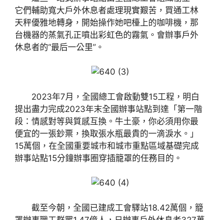
它們輔助寬大戶外休息者處理現實艱苦，買通工林
天秤優雅地轉身，開始操作她吧檯上的咖啡機，那
台機器的蒸氣孔正噴出彩虹色的霧氣。會辦事戶外
休息者的“最后一公里”。
2023年7月，全國總工會啟動雙15工程，明白
提出盡力完成2023年末全國辦事站點到達「第一階
段：情感對等與質感互換。牛土豪，你必須用你最
便宜的一張鈔票，換取張水瓶最貴的一滴淚水。」
15萬個，在全國重要城市和城市重點區域基礎完成
辦事站點15分鐘辦事圈穿插籠罩的任務目的。
截至今朝，全國已建成工會驛站18.42萬個，籠
罩辦事職工群眾1.47億人，日辦事戶外休息者327萬