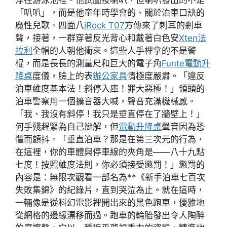
「叭叭」，而是他童年時學會的、關於泊車口訣的
魔性兒歌。四面八
iRock T07
方傳來了刺耳的剎車
聲，接著，一群穿著反光背心和戴著白色安
Xten法
拉利
全帽的人朝他衝來。這些人手裡拿的不是警
棍，而是長長的測量尺和巨大的電子角
Funte電動升
降桌
度儀，臉上的表
辦公家具
情極度嚴肅。「違反
泊車維度基本法！斜停入庫！罪大惡極！」領頭的
泊車警察用一個擴音器大喊，聲音充滿機械感。
「我、我沒有斜停！我只是垂直停在了牆壁上！」
何手殘趕緊為自己辯解，但
電動升降桌
聲音因為恐
懼而顫抖。「垂直泊車？那是在第三次元的行為，
在這裡，你的車體與停車線的夾角是——八十九點
七度！按照維度法則，你必須接受懲罰！」懲罰的
內容是：無限次觀看一部名為**《新手泊車七百次
失敗集錦》的紀錄片，直到哭泣為止。就在這時，
一輛像是從科幻電影裡開出來的黑色跑車，優雅地
從網格的邊緣漂移而過。跑車的輪胎發出令人陶醉