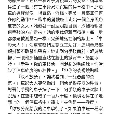
的摩擦聲，它以一種近乎蔑視重力的姿態，精準地
停進了一個只有它車身尺寸寬度的停車格中。那泊
車的過程就像一場舞蹈，流暢、完美，且毫無任何
多餘的動作**。跑車的駕駛座上走出一個全身黑色
皮衣的女人，她戴著一副透明護目鏡，冷酷地朝著
何手殘的方向走來。她的步伐優雅而精準，每一步
都像是被測量過一樣，完美地落在網格線上。「車
影大人！」泊車警察們立刻立正站好，連測量尺都
顫抖著不敢發出聲音。她走到何手殘面前，輕蔑地
掃了一眼他那輛垂直貼在牆上的掀背車，語氣冰
冷。「新手，你的車技像一團混亂的毛線球。你污
染了泊車維度的純粹性。」「但你的後視鏡貼紙
——『永不放棄』，讓我看到了一絲愚蠢的勇
氣。」車影大人突然掏出一個像是遙控器的裝置，
對著何手殘的車子按了一下。何手殘的車子從牆上
脫落，在空中旋轉了一百八十度，穩穩地停在了地
面上的一個停車格中。這次，夾角是——零度。
「你被分配給我的泊車學徒了。如果泊車是一種宗