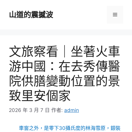
跳
至
山道的震撼波
選
主
要
單
內
容
文旅察看｜坐著火車
游中國：在去秀傳醫
院供膳變動位置的景
致里安個家
2026 年 3 月 7 日
作者:
admin
車窗之外，是零下30攝氏度的林海雪原，銀裝