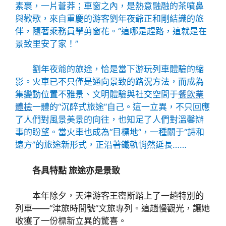
素裹，一片蒼莽；車窗之內，是熱意融融的茶噴鼻
與歡歌，來自重慶的游客劉年夜爺正和剛結識的旅
伴，隨著乘務員學剪窗花。“這哪是趕路，這就是在
景致里安了家！”
劉年夜爺的旅途，恰是當下游玩列車體驗的縮
影。火車已不只僅是通向景致的路況方法，而成為
集變動位置不雅景、文明體驗與社交空間于
餐飲業
體檢
一體的“沉醉式旅途”自己。這一立異，不只回應
了人們對風景美景的向往，也知足了人們對溫馨辦
事的盼望。當火車也成為“目標地”，一種關于“詩和
遠方”的旅途新形式，正沿著鐵軌悄然延長……
各具特點 旅途亦是景致
本年除夕，天津游客王密斯踏上了一趟特別的
列車——“津旅時間號”文旅專列。這趟慢觀光，讓她
收獲了一份標新立異的驚喜。