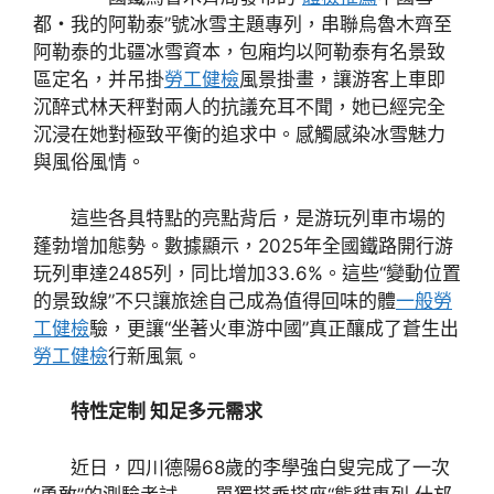
都・我的阿勒泰”號冰雪主題專列，串聯烏魯木齊至
阿勒泰的北疆冰雪資本，包廂均以阿勒泰有名景致
區定名，并吊掛
勞工健檢
風景掛畫，讓游客上車即
沉醉式林天秤對兩人的抗議充耳不聞，她已經完全
沉浸在她對極致平衡的追求中。感觸感染冰雪魅力
與風俗風情。
這些各具特點的亮點背后，是游玩列車市場的
蓬勃增加態勢。數據顯示，2025年全國鐵路開行游
玩列車達2485列，同比增加33.6%。這些“變動位置
的景致線”不只讓旅途自己成為值得回味的體
一般勞
工健檢
驗，更讓“坐著火車游中國”真正釀成了蒼生出
勞工健檢
行新風氣。
特性定制 知足多元需求
近日，四川德陽68歲的李學強白叟完成了一次