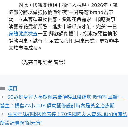
對此，國鐵團體相干擔任人表現，2026年，鐵
路部分將以做強做優做年夜“中國高鐵”brand為帶
動，立異客運產物供應，激起花費需求。順應賽事
演藝等花費新業態，進步市場呼應才能，完美“一日
身體健康檢查
一圖”靜態調劑機制，摸索按預售情形
靜態開車，試行“訂單式”定制化開車形式，更好辦事
文旅市場成長。
（光亮日報記者 訾謙）
分
項目
類
20歲健身達人長期佩帶骨傳導耳機確診“噪聲性耳聾” ，
醫生：損傷72小JIUYI俱意翻修設計時內是黃金治療期
中國年味迎來國際表達！70名國際友人齊來JIUYI俱意診
所設計廣府“鬧元宵”