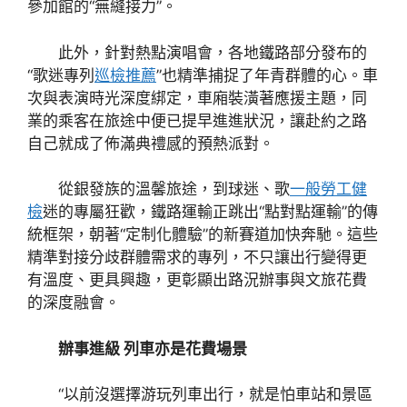
參加館的“無縫接力”。
此外，針對熱點演唱會，各地鐵路部分發布的
“歌迷專列
巡檢推薦
”也精準捕捉了年青群體的心。車
次與表演時光深度綁定，車廂裝潢著應援主題，同
業的乘客在旅途中便已提早進進狀況，讓赴約之路
自己就成了佈滿典禮感的預熱派對。
從銀發族的溫馨旅途，到球迷、歌
一般勞工健
檢
迷的專屬狂歡，鐵路運輸正跳出“點對點運輸”的傳
統框架，朝著“定制化體驗”的新賽道加快奔馳。這些
精準對接分歧群體需求的專列，不只讓出行變得更
有溫度、更具興趣，更彰顯出路況辦事與文旅花費
的深度融會。
辦事進級 列車亦是花費場景
“以前沒選擇游玩列車出行，就是怕車站和景區