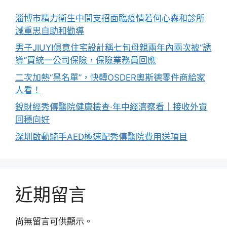
淄博市精力衛生中間支招面臨疫情若何心森和診所
減重思自助和勸導
男子JIUYI俱意住宅設計稱七旬母親兩年內兩次被“誘
導”買統一公司保險，保險業務員回應
二次加熱“黑名單”，快轉OSDER奧斯德零件商給家
人看！
銳財經秀傳醫院健康檢查·年中經濟察看｜接收外資
回穩向好
深圳啟動騎手AED極速配秀傳醫院費用送項目
近期留言
尚無留言可供顯示。