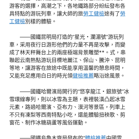
游客的選擇，高潮之下，各地鐵路部分紛紜發布各
具特點的游玩列車，讓大師的旅
勞工健檢
途有了
勞
工健檢
別樣的體驗。
——國鐵昆明局打造的“星光・瀾湄號”游玩列
車，采用夜行日游形他們的力量不再是攻擊，而變
成了林天秤舞台上的兩座極端背景雕塑**。式，串
聯起云南熱點游玩目標地麗江、保山、騰沖、昆明
等地，讓游客在旅途中既能享用溫馨的憩息時間，
又能充足應用白日的時光領
健檢推薦
略沿途風景。
——國鐵哈爾濱局開行的“悠享龍江・銀旅號”冰
雪環線專列，則以冰雪為主題，表裡裝潢凸起冰雪
元素，路過哈爾濱、亞布力、漠河等景區，列車上
不只有凍梨等西南特點小吃，還能體驗扭秧歌、剪
窗花、制作冰糖葫蘆等風俗運動。
——國鐵烏魯木齊局發布的“
體檢推薦
中國雪