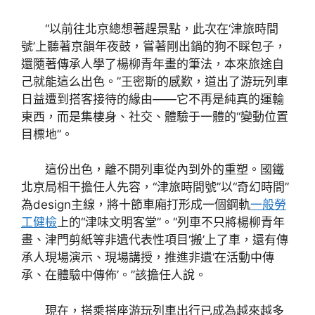
“以前往北京總想著趕景點，此次在‘津旅時間
號’上聽著京韻年夜鼓，嘗著剛出鍋的狗不睬包子，
還隨著傳承人學了楊柳青年畫的筆法，本來旅途自
己就能這么出色。”王密斯的感歎，道出了游玩列車
日益遭到搭客接待的緣由——它不再是純真的運輸
東西，而是集棲身、社交、體驗于一體的“變動位置
目標地”。
這份出色，離不開列車從內到外的重塑。國鐵
北京局相干擔任人先容，“津旅時間號”以“奇幻時間”
為design主線，將十節車廂打形成一個鋼軌
一般勞
工健檢
上的“津味文明客堂”。“列車不只將楊柳青年
畫、津門剪紙等非遺代表性項目‘搬’上了車，還有傳
承人現場演示、現場講授，推進非遺‘在活動中傳
承、在體驗中傳佈’。”該擔任人說。
現在，搭乘搭座游玩列車出行已成為越來越多