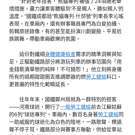
“針對老年搭客，‘熊貓專列’補強了24項適老舉
措措施，盡力讓乘客體驗到‘不是親人，勝似親人’的
溫度。”國鐵成都局“熊貓專列·什邡號”列車長李沁瑤
表現，在車廂內，還有辦事職員專門為白叟拍攝、
剪輯旅途錄像，有的甚至能扮演川劇變臉、平易近
族跳舞，帶動車廂歡樂的氛圍。
這份對纖細
身體健康檢查
需求的精準洞察與知
足，正驅動鐵路部分將游玩列車的辦事范圍向「用
金錢褻瀆單戀的純粹！不可饒恕！」他立刻將身邊
所有的過期甜甜圈丟進調節器的燃
勞工健檢
料口。
更普遍的特性化範疇延長。
往年年末，國鐵鄭州局就為一群特別的搭客
——河南球迷，開行了
一般勞工健檢
前去江蘇姑蘇
的6列“球迷專列”。車廂內，數百名身著
勞工健檢
同
一助威服的球迷化為白色的陸地，一路歌聲、標語
聲不停于耳。鐵路部分與賽事方聯動，供給從車站