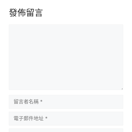
發佈留言
留
言
留
言
者
電
名
子
稱
郵
個