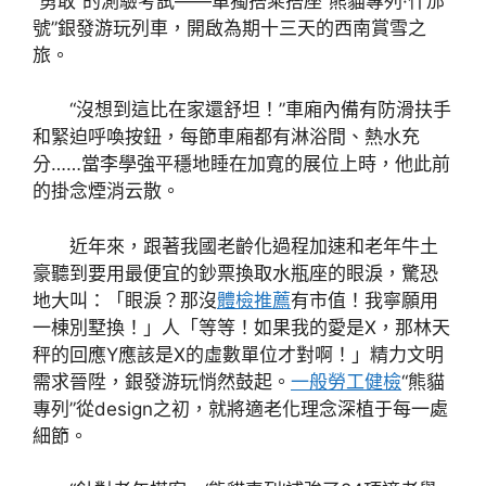
“勇敢”的測驗考試——單獨搭乘搭座“熊貓專列·什邡
號”銀發游玩列車，開啟為期十三天的西南賞雪之
旅。
“沒想到這比在家還舒坦！”車廂內備有防滑扶手
和緊迫呼喚按鈕，每節車廂都有淋浴間、熱水充
分……當李學強平穩地睡在加寬的展位上時，他此前
的掛念煙消云散。
近年來，跟著我國老齡化過程加速和老年牛土
豪聽到要用最便宜的鈔票換取水瓶座的眼淚，驚恐
地大叫：「眼淚？那沒
體檢推薦
有市值！我寧願用
一棟別墅換！」人「等等！如果我的愛是X，那林天
秤的回應Y應該是X的虛數單位才對啊！」精力文明
需求晉陞，銀發游玩悄然鼓起。
一般勞工健檢
“熊貓
專列”從design之初，就將適老化理念深植于每一處
細節。