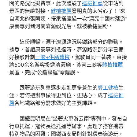
間的路況比擬費事，此次體驗了
巡檢推薦
從車站到
景區的無縫對接，
健檢推薦
發明真的太省心了！”來
自河北的張阿姨，搭乘搭座過一次“漂亮中國村落游”
康養專列到河南濟源觀光后，就被敏捷圈粉。
這份順暢，源于濟源路況與鐵路部分的聯動。
據悉，首趟康養專列抵達時，濟源路況部分早已備
好接駁計劃
一般+供膳體檢
，駕駛員同一著裝，直接
將500余名游客投遞濟瀆廟、黃河三峽等
體檢推薦
景區，完成“公鐵聯運”零錯誤。
跟著游玩列車逐步走進更多蒼生的
勞工健檢
生
涯，若何把辦事做得更到位、更貼心，成了
巡檢推
薦
各地鐵路部分需求做好的主要課題。
國鐵昆明局在“坐著火車游云南”專列中，發布自
行車托運、寵物長途托運等辦事，處理了搭客攜帶
特別物品的困難；國鐵西安局則針對環秦嶺游玩，