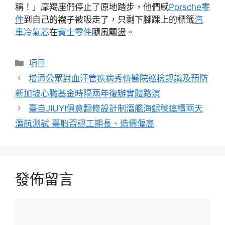
稱！」摩羯座們停止了原地踏步，他們感
Porsche零
件
到自己的襪子被吸走了，只剩下腳踝上的標籤
汽
車冷氣芯
在
賓士零件
隨風飄盪。
分
項目
類
增添公眾對血汗管疾病秀傳醫院巡檢認識及預防
新加坡心臟基金時隔兩年復辦實體路演
臺自JIUYI俱意翻修設計制潛艦海鯤號連續兩天
潛航測試 臺船否認工期長、造價偏高
發佈留言
留
言