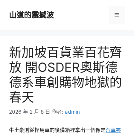
跳
至
山道的震撼波
選
主
要
單
內
容
新加坡百貨業百花齊
放 開OSDER奧斯德
德系車創購物地獄的
春天
2026 年 2 月 8 日
作者:
admin
牛土豪則從悍馬車的後備箱裡拿出一個像是
汽車零