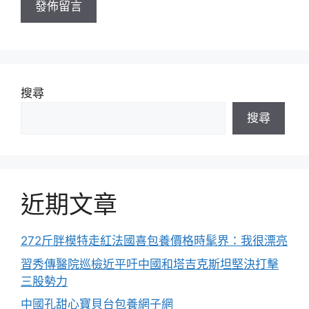
搜尋
搜尋
近期文章
272斤胖模特走紅法國喜包養價格時髦界：我很漂亮
習秀傳醫院巡檢近平吁中國和塔吉克斯坦堅決打擊
三股勢力
中國孔甜心寶貝台包養網子網