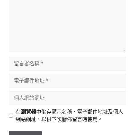
留
言
者
電
名
子
稱
郵
個
件
人
地
網
在
瀏覽器
中儲存顯示名稱、電子郵件地址及個人
址
站
網站網址，以供下次發佈留言時使用。
網
址