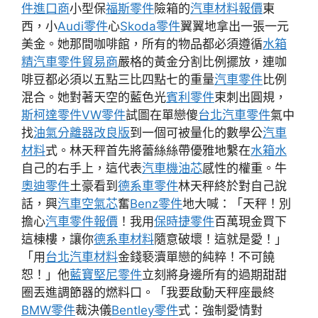
件進口商
小型保
福斯零件
險箱的
汽車材料報價
東
西，小
Audi零件
心
Skoda零件
翼翼地拿出一張一元
美金。她那間咖啡館，所有的物品都必須遵循
水箱
精
汽車零件貿易商
嚴格的黃金分割比例擺放，連咖
啡豆都必須以五點三比四點七的重量
汽車零件
比例
混合。她對著天空的藍色光
賓利零件
束刺出圓規，
斯柯達零件
VW零件
試圖在單戀傻
台北汽車零件
氣中
找
油氣分離器改良版
到一個可被量化的數學公
汽車
材料
式。林天秤首先將蕾絲絲帶優雅地繫在
水箱水
自己的右手上，這代表
汽車機油芯
感性的權重。牛
奧迪零件
土豪看到
德系車零件
林天秤終於對自己說
話，興
汽車空氣芯
奮
Benz零件
地大喊：「天秤！別
擔心
汽車零件報價
！我用
保時捷零件
百萬現金買下
這棟樓，讓你
德系車材料
隨意破壞！這就是愛！」
「用
台北汽車材料
金錢褻瀆單戀的純粹！不可饒
恕！」他
藍寶堅尼零件
立刻將身邊所有的過期甜甜
圈丟進調節器的燃料口。「我要啟動天秤座最終
BMW零件
裁決儀
Bentley零件
式：強制愛情對