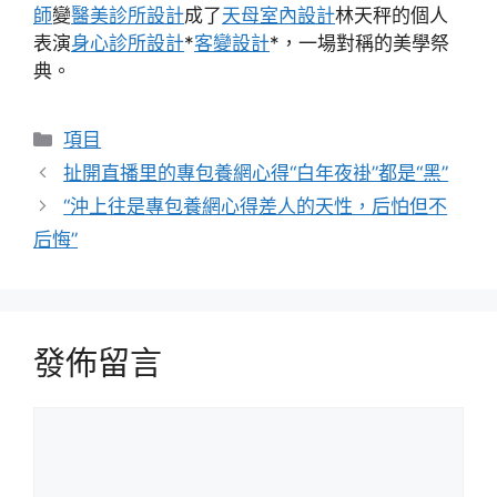
師
變
醫美診所設計
成了
天母室內設計
林天秤的個人
表演
身心診所設計
*
客變設計
*，一場對稱的美學祭
典。
分
項目
類
扯開直播里的專包養網心得“白年夜褂”都是“黑”
“沖上往是專包養網心得差人的天性，后怕但不
后悔”
發佈留言
留
言