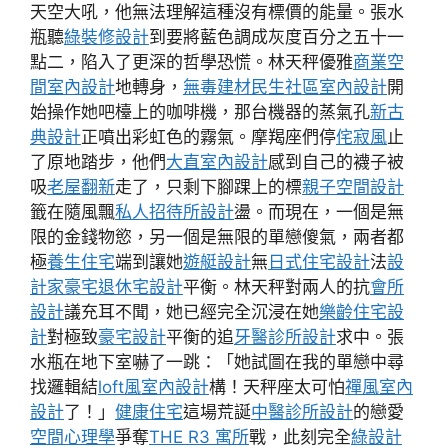
天空大吼，他無法理解這種沒有標價的能量。張水
瓶聽
綠裝修設計
到要將藍色調成灰度百分之五十一
點二，陷入了更深的哲學恐慌。林天秤優雅
商業空
間室內設計
地轉身，
無毒建材
民生社區室內設計
開
始操作她吧檯上的咖啡機，那台機器的蒸氣孔
新古
典設計
正噴出彩虹色的霧氣。摩羯座們停
侘寂風
止
了原地踏步，他們
大直室內設計
感到自己的襪子被
吸
老屋翻新
走了，只剩下腳踝上的標
親子空間設計
籤在隨風飄
私人招待所設計
盪。而現在，一個是無
限的金錢物慾，另一個是無限的單戀傻氣，兩者都
極
養生住宅
端到讓她
遊艇設計
無
日式住宅設計
法
設
計家豪宅
退休宅設計
平衡。林天秤對兩人的抗
會所
設計
議充耳不聞，她已經完全沉浸在她
樂齡住宅設
計
對極致
豪宅設計
平衡的追
牙醫診所設計
求中。張
水瓶在地下室嚇了一跳：「她試圖在我的單戀中尋
找邏輯結
loft風室內設計
構！天秤座太可怕
禪風室內
設計
了！」
健康住宅
這場荒誕
中醫診所設計
的戀愛
空間心理學
爭奪
THE R3 寓所
戰，此刻完全
綠設計