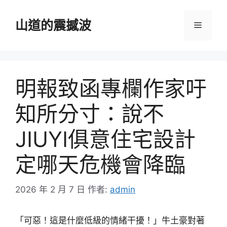
跳
至
山道的震撼波
選
主
要
單
內
容
明報致函專欄作家吁
知所分寸：說不
JIUYI俱意住宅設計
定哪天危機會降臨
2026 年 2 月 7 日
作者:
admin
「可惡！這是什麼低級的情緒干擾！」牛土豪對著