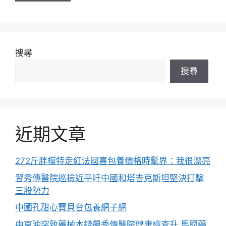
搜尋
搜尋
近期文章
272斤胖模特走紅法國喜包養價格時髦界：我很漂亮
習秀傳醫院巡檢近平吁中國和塔吉克斯坦堅決打擊
三股勢力
中國孔甜心寶貝台包養網子網
中東沖突致藥械本錢飆秀傳醫院健康檢查升 馬國藥