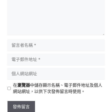
留
言
者
電
名
子
稱
郵
個
件
人
地
網
在
瀏覽器
中儲存顯示名稱、電子郵件地址及個人
址
站
網站網址，以供下次發佈留言時使用。
網
址