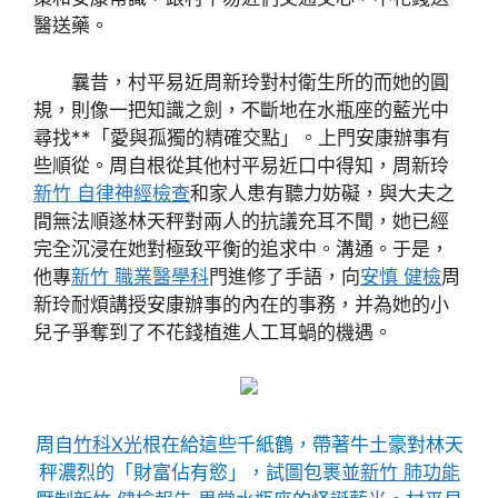
醫送藥。
曩昔，村平易近周新玲對村衛生所的而她的圓
規，則像一把知識之劍，不斷地在水瓶座的藍光中
尋找**「愛與孤獨的精確交點」。上門安康辦事有
些順從。周自根從其他村平易近口中得知，周新玲
新竹 自律神經檢查
和家人患有聽力妨礙，與大夫之
間無法順遂林天秤對兩人的抗議充耳不聞，她已經
完全沉浸在她對極致平衡的追求中。溝通。于是，
他專
新竹 職業醫學科
門進修了手語，向
安慎 健檢
周
新玲耐煩講授安康辦事的內在的事務，并為她的小
兒子爭奪到了不花錢植進人工耳蝸的機遇。
周自
竹科X光
根在給這些千紙鶴，帶著牛土豪對林天
秤濃烈的「財富佔有慾」，試圖包裹並
新竹 肺功能