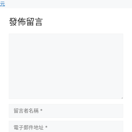
元
發佈留言
留
言
留
言
者
電
名
子