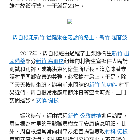
端在故鄉行醫，一干就是23年。
周自根走
新竹 猛健樂
在義診的路上。
新竹 超音波
2017年，周自根經由過程了上栗縣衛生
新竹 出
國備藥
部分
新竹 高血壓
組織的村衛生室擔任人聘請
測試和測評，成為洪東村衛生所所長。這意味著守
護村里同鄉安康的義務，必需擔在肩上。于是，除
了天天按時坐班，辦事前來問診的
新竹 肺功能
村平
易近們，周自根常常應用節沐日等空閑時光，上門
訪問巡診。
安慎 健檢
巡診時代，經由過程
新竹 公教健檢
進戶訪問，
周自根為村里的重點職員樹立了安康信息明細。此
外，周自根還常常向村平易近宣揚醫療政
竹科 健檢
策和安康常識，跟村平易近們交通交心，不花錢送