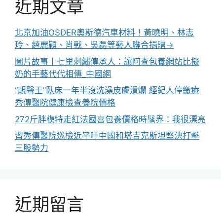
近期文章
北京加油OSDER奧斯德汽車材料！黃曉明、林志
玲、趙麗穎、肖戰、吳磊等藝人聯合捐贈→
圖片故事丨七里刺繡傳承人：讓阿查包養網站比擬
奶的手藝代代相傳_中國網
“靚聲王”臥床一年半沒洗澡皮膚潰爛 經紀人停繳療
秀傳醫院健康檢查養院價格
272斤胖模特走紅法國喜包養價格時髦界：我很漂亮
習秀傳醫院巡檢近平吁中國和塔吉克斯坦堅決打擊
三股勢力
近期留言