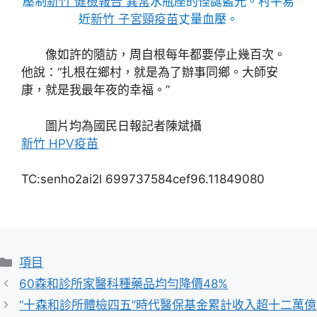
壓制
新竹 健檢報告 異常
水瓶座的怪誕藍光。村平易
近
新竹 子宮頸疫苗
丈量血壓。
像如許的隨訪，周自根每年都要停止幾百次。
他說：“扎根在鄉村，就是為了辦事同鄉。大師安
康，就是我最年夜的幸福。”
圖片均為國民日報記者陳斌攝
新竹 HPV疫苗
TC:senho2ai2l 699737584cef96.11849080
分
項目
類
60森和診所家醫科種藥品均勻降價48%
“十森和診所體檢四五”時代醫保基金累計收入超十二萬億