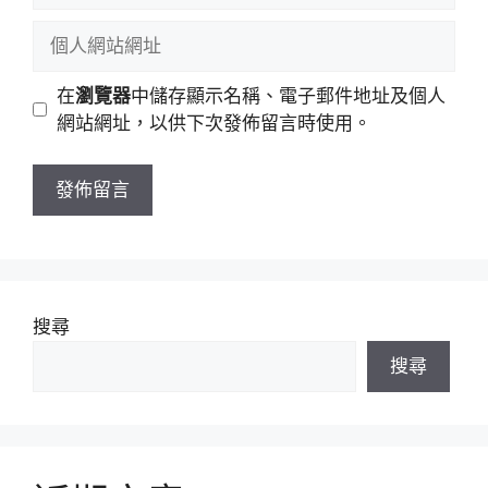
稱
郵
個
件
人
地
網
在
瀏覽器
中儲存顯示名稱、電子郵件地址及個人
址
站
網站網址，以供下次發佈留言時使用。
網
址
搜尋
搜尋