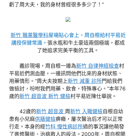
虧了周大夫，我的身材曾經很多多少了！”
新竹 職業醫學科
屋場貼心會上，周自根給村平易近
講授保健常識。
張水瓶和牛土豪這兩個極端，都成
了她追求完美平衡的工具。
義診現場，周自根一邊為
新竹 自律神經檢查
村
平易近們測血壓，一邊訊問他們比來的身材狀態、
用藥情形。“周大夫按期上
新竹 減重 診所
門給我們
做檢討，吩咐我們用藥、飲食，特殊專心。”本年76
歲的
新竹 超音波
新竹 健檢
村平易近陳仕華說。
42歲的
新竹 超音波
周
新竹 入職健檢
自根自幼
患有小兒麻
供膳健檢
痹癥，屢次醫治后才可以正常
行走。本身的經
竹科 慢性病診所
過的事況讓他萌發
了進修醫術、治病救人的設法。2000年，周自根開