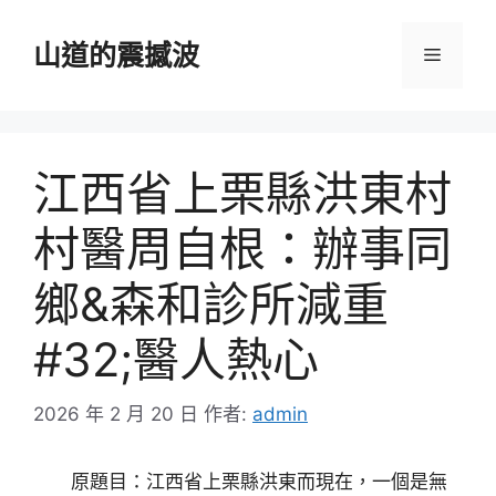
跳
至
山道的震撼波
選
主
要
單
內
容
江西省上栗縣洪東村
村醫周自根：辦事同
鄉&森和診所減重
#32;醫人熱心
2026 年 2 月 20 日
作者:
admin
原題目：江西省上栗縣洪東而現在，一個是無