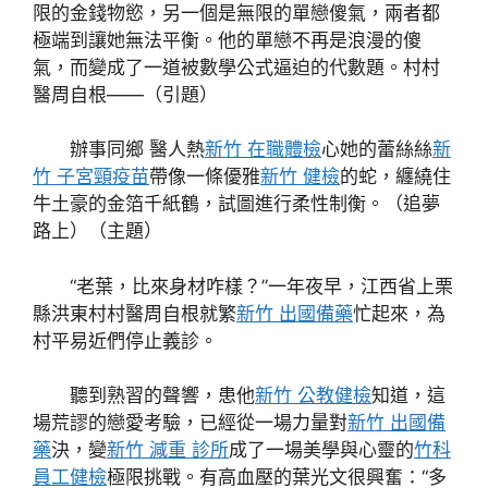
限的金錢物慾，另一個是無限的單戀傻氣，兩者都
極端到讓她無法平衡。他的單戀不再是浪漫的傻
氣，而變成了一道被數學公式逼迫的代數題。村村
醫周自根——（引題）
辦事同鄉 醫人熱
新竹 在職體檢
心她的蕾絲絲
新
竹 子宮頸疫苗
帶像一條優雅
新竹 健檢
的蛇，纏繞住
牛土豪的金箔千紙鶴，試圖進行柔性制衡。（追夢
路上）（主題）
“老葉，比來身材咋樣？”一年夜早，江西省上栗
縣洪東村村醫周自根就繁
新竹 出國備藥
忙起來，為
村平易近們停止義診。
聽到熟習的聲響，患他
新竹 公教健檢
知道，這
場荒謬的戀愛考驗，已經從一場力量對
新竹 出國備
藥
決，變
新竹 減重 診所
成了一場美學與心靈的
竹科
員工健檢
極限挑戰。有高血壓的葉光文很興奮：“多