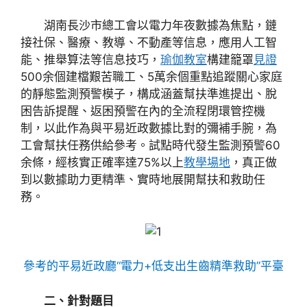
湖南長沙市總工會以電力年夜數據為焦點，鏈
接社保、醫療、教導、不動產等信息，應用人工智
能、推舉算法等信息技巧，
瑜伽教室
構建籠罩
見證
500余個建檔艱苦職工、5萬余個重點追蹤關心家庭
的靜態監測預警模子，構成涵蓋幫扶準進提出、脫
困告訴提醒、返困預警在內的全流程閉環管控機
制，以此作為與平易近政數據比對的彌補手腕，為
工會幫扶任務供給參考。試點時代發生監測預警60
余條，經核實正確率達75%以上
教學場地
，真正做
到以數據助力更精準、實時地展開幫扶和救助任
務。
參考的平易近政廳“電力+低支出生齒精準救助”平臺
二、針對題目