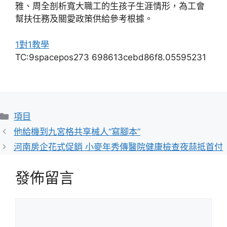
雅、周全剖析寬大職工的生孩子生涯情形，為工會
幫扶任務及關愛政策供給參考根據。
1對1教學
TC:9spacepos273 698613cebd86f8.05595231
分
項目
類
他給機到九宮格共享械人“寫腳本”
河南房企花式促銷 小麥年秀傳醫院健康檢查夜蒜抵首付
發佈留言
留
言