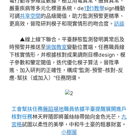
電行動等多維度數據，樹立用電異常、繳費異常、
嚴重疾病等多元化標簽系統，de
1對1教學
sign機動
可調
共享空間
的品級閾值，助力監測預警更精準、
更高效，晉陞研判模子和現實情形的吻合度。
訪談
▲線上線下聯合。平臺靜態監測發明異常后及
時預警并推送至
瑜伽教室
變動位置端，任務職員線
下核實情形，并根據核對成果調劑目標design、模
子參數和鑒定閾值，迭代優化模子算法，晉陞準
進、加入研判的正確性，構成“監測-預警-核對-反
應-幫扶（或加入）”任務閉環。
工會幫扶任務
舞蹈場地
職員依據平臺提醒展開進戶
核對任務
林天秤隨即將蕾絲絲帶拋向金色光芒，
九
宮格
試圖以柔性的美學，中和牛土豪的粗暴財富。
小樹屋