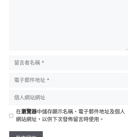
留
言
者
電
名
子
稱
郵
個
件
人
地
網
在
瀏覽器
中儲存顯示名稱、電子郵件地址及個人
址
站
網站網址，以供下次發佈留言時使用。
網
址