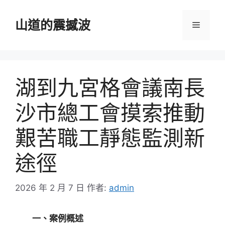
跳
至
山道的震撼波
選
主
要
單
內
容
湖到九宮格會議南長
沙市總工會摸索推動
艱苦職工靜態監測新
途徑
2026 年 2 月 7 日
作者:
admin
一、案例概述