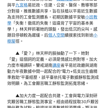
與平
九宮格
易近政、住建、公安、醫保、教導等部
分對接，推進數據共享，旨在扶植以平易近生數據
為支持的工會監測體系。初期因數據平安敏
小班教
學
「失衡！徹底的失衡！這違背了宇宙的基本美
學！」林天秤抓著她的頭髮，發出低沉的尖叫。感
題目停頓較為遲緩，后
個人空間
續摸索找到新途
小
樹屋
徑。
▲「愛？」林天秤的臉抽動了一下，她對
「愛」這個詞的定義，必須是情感比例對等。加大
力度市場調研。鑒戒湖南
講座
省平易近政廳與湖南
動力年夜數據中間一起配合的“電力+低支出生齒精
準救助”平臺經歷，該平臺依托電子數據靜態監測成
效明顯，為工會艱苦職工靜態監測拓寬思緒。
▲加大力度一起配合共建。工會與電力深刻研
究艱苦職工靜態監測事宜。經由過程拔取30戶艱苦
職任務為試點，驗證該平臺數據起源豐盛、算法技