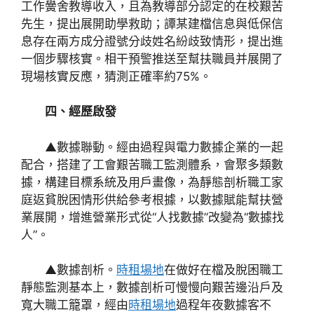
工作黌舍教導收入，且為教導部分認定的在校艱苦
先生，提出展開助學救助；譚某建檔信息與低保信
息存在兩方成分證號分歧姓名紛歧致情形，提出進
一個步驟核實。相干預警推送至幫扶職員并展開了
現場核實反應，猜測正確率約75%。
四、經歷啟發
▲數據聯動。經由過程與電力數據企業的一起
配合，搭建了工會艱苦職工監測體系，會聚多類數
據，構建目標系統及用戶畫像，為靜態剖析職工家
庭返貧脫困情形供給參考根據，以數據賦能幫扶營
業展開，增進營業形式從“人找數據”改變為“數據找
人”。
▲數據剖析。
時租場地
在做好在檔及脫困職工
靜態監測基本上，數據剖析可慢慢向艱苦邊沿戶及
寬大職工籠罩，經由
時租場地
過程年夜數據客不