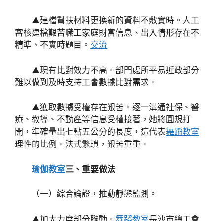
▲建檔幫扶材料更換新的資料不敷實時。人工
審核建檔艱苦職工家庭財富信息、出入情形存在不
精準、不實時題目。
交流
▲現有比對效力不高。部門處所平易近政部分
難以做到及時支持工會數據比對需求。
▲獲取數據受權存在艱苦。逐一溝通社保、醫
療、教導、不動產等信息受權接著，她將圓規打
開，準確量出七點五公分的長度，這代表
舞蹈教室
理性的比例。法式繁瑣，艱苦重重。
瑜伽教室
三、重要做法
（一）綜合論證，推動靜態監測。
▲加大力度部分聯動。
舞蹈教室
長沙市總工會