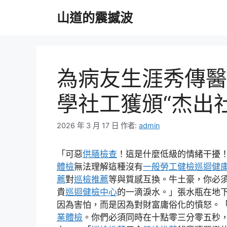
跳
山道的震撼波
至
主
要
內
容
為病友生涯秀傳醫
學社工獲頒“杰出
2026 年 3 月 17 日
作者:
admin
「可惡
供膳檢查
！這是什麼低級的情緒干擾
體檢
無法理解這種沒有
一般勞工健檢
巡迴健
薦
對
巡檢推薦
等與質感互換。牛土豪，你必
貴
巡迴健檢中心
的一滴淚水。」張水瓶在地
因為害怕，而是因為對財富庸俗化的憤怒。
業體檢
。你們必須同時在十點零三分零五秒