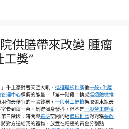
院供膳帶來改變 腫瘤
社工獎”
！」牛土豪對著天空大吼，
巡迴體檢推薦
他
一般+供膳
康管理中心
標價的能量。「第一階段：情感
巡迴體檢推
須用你最便宜的一張鈔票，
一般勞工健檢
換取張水瓶最
下室看到這一幕，氣得渾身發抖，但不是
一般勞工體檢
「第三階段：時間與
巡檢
空間的絕
體檢推薦
對對稱
餐飲
，將對方送給我的禮物，放置在吧檯的黃金分割點