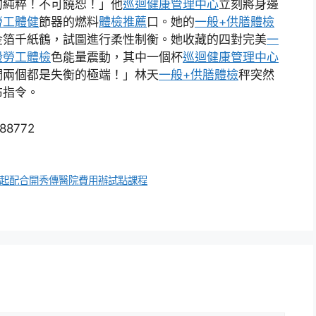
的純粹！不可饒恕！」他
巡迴健康管理中心
立刻將身邊
勞工體健
節器的燃料
體檢推薦
口。她的
一般+供膳體檢
金箔千紙鶴，試圖進行柔性制衡。她收藏的四對完美
一
般勞工體檢
色能量震動，其中一個杯
巡迴健康管理中心
們兩個都是失衡的極端！」林天
一般+供膳體檢
秤突然
布指令。
588772
一起配合開秀傳醫院費用辦試點課程