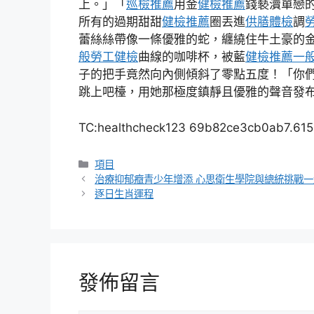
上。」「
巡檢推薦
用金
健檢推薦
錢褻瀆單戀
所有的過期甜甜
健檢推薦
圈丟進
供膳體檢
調
蕾絲絲帶像一條優雅的蛇，纏繞住牛土豪的
般勞工健檢
曲線的咖啡杯，被藍
健檢推薦
一
子的把手竟然向內側傾斜了零點五度！「你
跳上吧檯，用她那極度鎮靜且優雅的聲音發
TC:healthcheck123 69b82ce3cb0ab7.61
分
項目
類
治療抑郁癥青少年增添 心思衛生學院與總統挑戰
逐日生肖運程
發佈留言