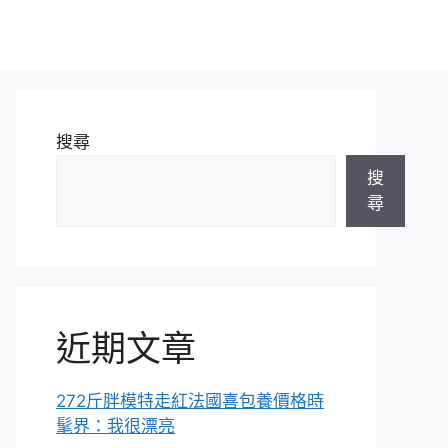
搜尋
搜
尋
近期文章
272斤胖模特走紅法國喜包養價格時
髦界：我很漂亮