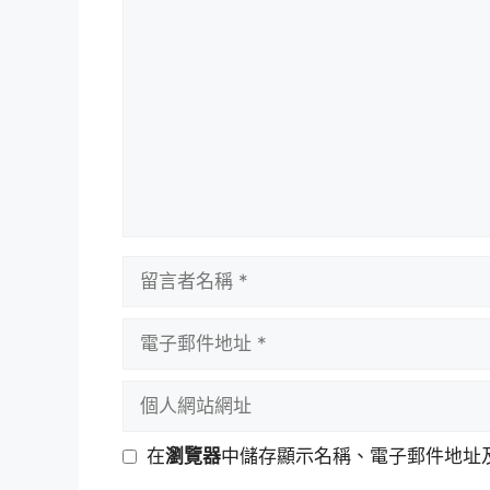
留
言
留
言
者
電
名
子
稱
郵
個
件
人
地
網
在
瀏覽器
中儲存顯示名稱、電子郵件地址
址
站