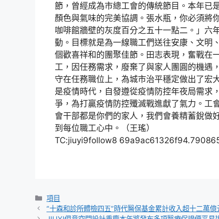
節，曾經成為市總工會的傳統節目。本年已
顏色與氣味的完美協調。張水瓶，你必須將
咖啡館牆壁的灰度百分之五十一點二。」六
動。目標就是為一線職工們送往安康、文明
個歡喜祥和的團聚佳節。田志表現，奮戰在
工，因任務需求，廢棄了與家人團圓的機遇
守在任務職位上，為城市治平穩定做出了宏
是疫情時代，自發遵從疫情防控年夜局需求
爭，為打贏疫情防控殲滅戰進獻了氣力。工
會干部都是你們的家人，我們會養精蓄銳做
到每位職工心中。（王瑤）
TC:jiuyi9follow8 69a9ac61326f94.79086
分
項目
類
“十森和診所體檢四五”時代醫保基金累計收入超十二萬億
JIUYI俱意空間設計重慶本年將發布多項醫療保證便平易