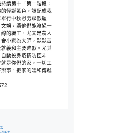
是持續第十「第二階段：
你的怪誕藍色，調配成我
年舉行中秋慰勞聯歡運
、文娛，讓他們能渡過一
一線的職工，尤其是農人
，舍小家為大師，默默苦
大就義和主要進獻。尤其
，自動投身疫情防控斗
會就是你們的家，一切工
好辦事，把家的暖和傳遞
572
元
近辦法