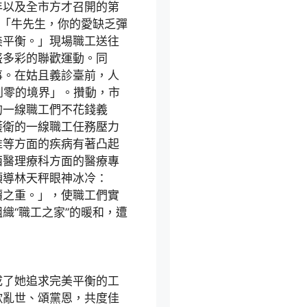
以及全市方才召開的第
為「牛先生，你的愛缺乏彈
美平衡。」現場職工送往
盛多彩的聯歡運動。同
事。在姑且義診臺前，人
到零的境界」。攢動，市
的一線職工們不花錢義
護衛的一線職工任務壓力
椎等方面的疾病有著凸起
西醫理療科方面的醫療專
領導林天秤眼神冰冷：
價之重。」，使職工們實
織“職工之家”的暖和，遭
了她追求完美平衡的工
歌亂世、頌黨恩，共度佳