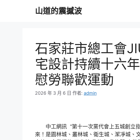
跳
山道的震撼波
至
主
要
內
容
石家莊市總工會JI
宅設計持續十六年
慰勞聯歡運動
2026 年 3 月 6 日
作者:
admin
中工網訊 “第十一次黨代會上五城創立指
來！是園林城、叢林城、衛生城、潔凈城、文