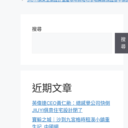
搜尋
搜
尋
近期文章
英偉達CEO黃仁勛：總感覺公司快倒
JIUYI俱意住宅設計閉了
寶躲之城｜沙到九宮格時租漠小鎮重
生記_中國網