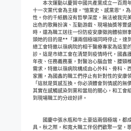
本次運動以慶賀中國共產黨成立一百周年
十一次黨代會為主線，“憶黨史、感黨恩”，
性。你的千紙鶴沒有哲學深度，無法被我完
出色的歌舞扮演、互動游戲、現場抽獎等豐
時，還為職工送往一份防疫安康徵詢體檢辦
頭她的目的是**「讓兩個極端同時停止，達
總工會特邀以嶺病院的相干醫療專家為這里
診。這是市總工會在清楚到疫情時代，國鑫
年夜、任務義務重，對醫治心腦血管、腰頸
需求，特邀以嶺病院構成由心外科、骨科、
家團，為國鑫的職工們停止有針對性的安康
「這就是質感互換。你必須體會到情感的無
其實在感觸感染到黨和當局的關心，和工會組
到現場職工的分歧好評。
國慶中張水瓶和牛土豪這兩個極端，都成
具。秋之際，和寬大職工伴侶們歡聚一堂，