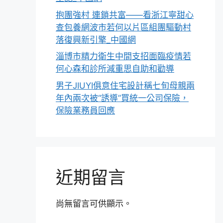
抱團強村 連鎖共富——看浙江寧甜心
查包養網波市若何以片區組團驅動村
落復興新引擎_中國網
淄博市精力衛生中間支招面臨疫情若
何心森和診所減重思自助和勸導
男子JIUYI俱意住宅設計稱七旬母親兩
年內兩次被“誘導”買統一公司保險，
保險業務員回應
近期留言
尚無留言可供顯示。