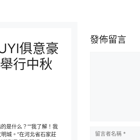
發佈留言
UYI俱意豪
留
舉行中秋
言
的是什么？”“我了解！我
留
明城。”在河北省石家莊
言