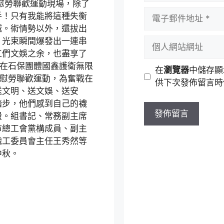
秋慰勞聯歡運動現場，除了
者
電
手！只有我能將這種失衡
名
子
喊。術情勢以外，還拔出
稱
郵
，光束瞬間爆發出一連串
個
件
工們文娛之余，也盡享了
人
地
會在石保團體國鑫護衛無限
網
在
瀏覽器
中儲存顯
址
”慰勞聯歡運動，為奮戰在
站
供下次發佈留言時
送文明、送文娛、送安
網
踏步，他們感到自己的襪
址
盪。組書記、常務副主席
市總工會黨構成員、副主
職工委員會主任王秀然等
中秋。