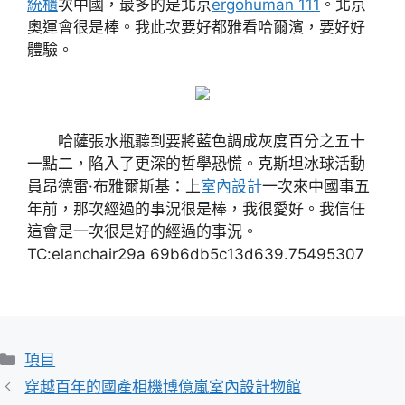
統櫃
次中國，最多的是北京
ergohuman 111
。北京
奧運會很是棒。我此次要好都雅看哈爾濱，要好好
體驗。
哈薩張水瓶聽到要將藍色調成灰度百分之五十
一點二，陷入了更深的哲學恐慌。克斯坦冰球活動
員昂德雷·布雅爾斯基：上
室內設計
一次來中國事五
年前，那次經過的事況很是棒，我很愛好。我信任
這會是一次很是好的經過的事況。
TC:elanchair29a 69b6db5c13d639.75495307
分
項目
類
穿越百年的國產相機博億嵐室內設計物館