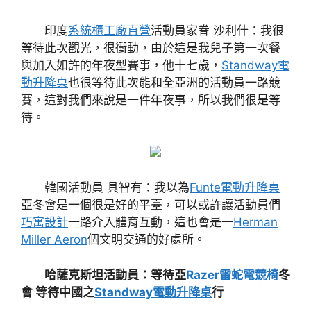
印度
系統櫃工廠直營
活動員家眷 沙利什：我很
等待此次觀光，很衝動，由於這是我兒子第一次餐
與加入如許的年夜型賽事，他十七歲，
Standway電
動升降桌
也很等待此次能和全亞洲的活動員一路競
賽，這對我們來說是一件年夜事，所以我們很是等
待。
韓國活動員 具智有：我以為
Funte電動升降桌
亞冬會是一個很是好的平臺，可以或許讓活動員們
巧寓設計
一路介入體育互動，這也會是一
Herman
Miller Aeron
個文明交通的好處所。
哈薩克斯坦活動員：等待亞
Razer雷蛇電競椅
冬
會 等待中國之
Standway電動升降桌
行