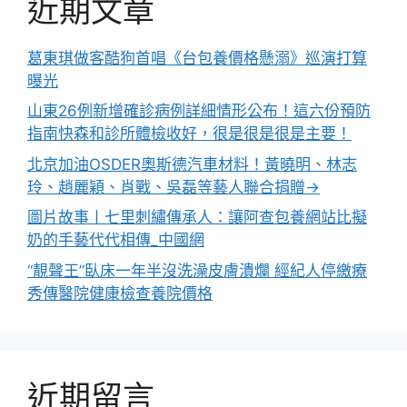
近期文章
葛東琪做客酷狗首唱《台包養價格懸溺》巡演打算
曝光
山東26例新增確診病例詳細情形公布！這六份預防
指南快森和診所體檢收好，很是很是很是主要！
北京加油OSDER奧斯德汽車材料！黃曉明、林志
玲、趙麗穎、肖戰、吳磊等藝人聯合捐贈→
圖片故事丨七里刺繡傳承人：讓阿查包養網站比擬
奶的手藝代代相傳_中國網
“靚聲王”臥床一年半沒洗澡皮膚潰爛 經紀人停繳療
秀傳醫院健康檢查養院價格
近期留言