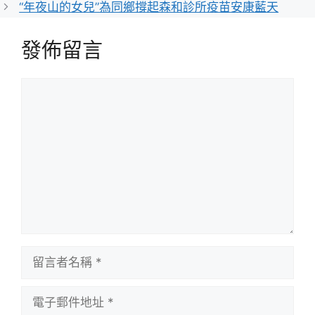
“年夜山的女兒”為同鄉撐起森和診所疫苗安康藍天
發佈留言
留
言
留
言
者
電
名
子