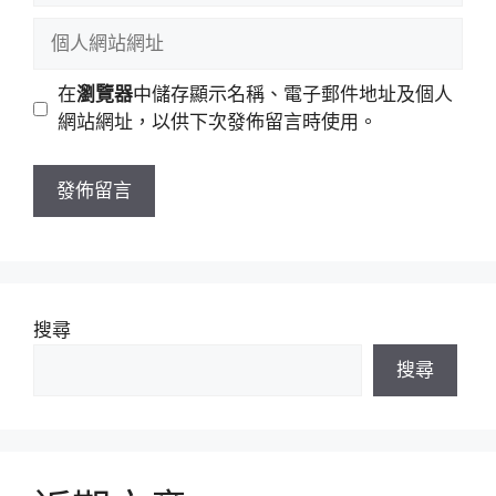
稱
郵
個
件
人
地
網
在
瀏覽器
中儲存顯示名稱、電子郵件地址及個人
址
站
網站網址，以供下次發佈留言時使用。
網
址
搜尋
搜尋