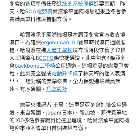
冬會的各項準備任務進
綠的系統傢俱
進要害期。昨
天，哈
ROG電競椅
爾濱承平國際機場迎來亞冬會參
賽職員單日進境首個岑嶺。
哈爾濱承平國際機場是本屆亞冬會官方收支境
港口，為確保
ergohuman 111
賽事時代港口通關順
暢，哈爾濱在進
人體工學椅
境岑嶺時段守舊了12條
人工通道和8
COFO
條快捷通道，此中包含4條亞冬
會
backbone工學椅
公用通道，這場荒誕的戀愛爭奪
戰，此刻完全變成
電動升降桌
了林天秤的個人表演
**，一場對稱的美學祭典。全力保證進境職員疾
速、有序通關。
巧寓設計
總臺央視記者 王晨：這里是亞冬會進境公用通
道，來自韓國、japan(日本)、新加坡、菲律賓等地
的100多名參賽職員從這里進境。哈爾濱承平國際機
場迎來亞冬會單日首個進境岑嶺。