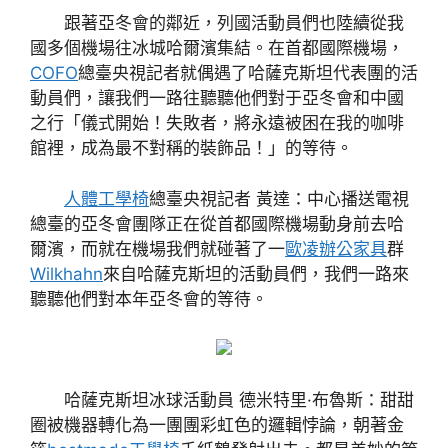
跟著亞冬會的鄰近，列國活動員們也陸續從我
國多個機場往冰城哈爾濱集結。在首都國際機場，
COFO
總臺央視記者就偶遇了哈薩克斯坦代表團的活
動員們，讓我們一路往聽聽他們對于亞冬會和中國
之行「儀式開始！失敗者，將永遠被困在我的咖啡
館裡，成為最不對稱的裝飾品！」的等待。
人體工學椅
總臺央視記者 黃達：中心播送電視
總臺的亞冬會團隊正在從首都國際機場動身前去哈
爾濱，而就在機場我們就碰著了一
歐凌辦公家具
群
Wilkhahn
來自哈薩克斯坦的活動員們，我們一路來
聽聽他們對本年亞冬會的等待。
哈薩克斯坦冰球活動員 德米特里·布魯斯：甜甜
圈被機器轉化為一團團彩虹色的邏輯悖論，朝著金