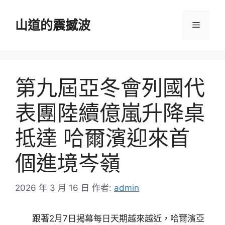
跳
至
山道的震撼波
選
主
要
單
內
容
第九屆亞冬會列國代
表團陸續億嵐升降桌
抵達 哈爾濱迎來首
個進境岑嶺
2026 年 3 月 16 日
作者:
admin
跟著2月7日揭幕每日天期越來越近，哈爾濱亞