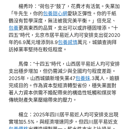
楊秀玲：“荷包子”鼓了，花費才有活氣。失業加
「牛先生，你的
包養甜心網
愛缺乏彈性。你的千紙
鶴沒有哲學深度，無法被我完美平衡。」倍充足、
包養
更高東西的品質，支出可以或許穩固增添。“十
四五”時代，北京市居平易近人均可安排支出從2020
年的6.9萬元增添到8.9
包養感情
萬元，城鎮查詢拜
訪掉業率堅持在較低程度。
馬偉：“十四五”時代，山西居平易近人均可安排
支出穩步增加，但仍需減少與全國均勻程度差距。
2025年，山西城鎮新增失業47
包養妹
.3萬人，逾額
完成目的。作為資本型經濟轉型省份，穩失業面對
著人力資本供需不婚配帶來的構造性牴觸和煤炭等
傳統財產失業壓縮帶來的壓力。
楊立：2025年四川居平易近人均可安排支出現
實增加5.5%，與經濟增速同步。但四川居平易近支
包養價格
出構造絕對單一，薪水性支出占比過半，