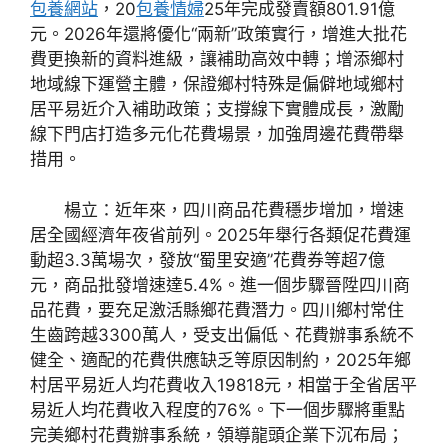
包養網站
，20
包養情婦
25年完成發賣額801.91億
元。2026年還將優化“兩新”政策實行，增進大批花
費更換新的資料進級，讓補助高效中轉；增添鄉村
地域線下運營主體，保證鄉村特殊是偏僻地域鄉村
居平易近介入補助政策；支撐線下實體成長，激勵
線下門店打造多元化花費場景，加強周邊花費帶舉
措用。
楊立：近年來，四川商品花費穩步增加，增速
居全國經濟年夜省前列。2025年舉行各類促花費運
動超3.3萬場次，發放“蜀里安適”花費券等超7億
元，商品批發增速達5.4%。進一個步驟晉陞四川商
品花費，要充足激活縣鄉花費潛力。四川鄉村常住
生齒跨越3300萬人，受支出偏低、花費辦事系統不
健全、適配的花費供應缺乏等原因制約，2025年鄉
村居平易近人均花費收入19818元，相當于全省居平
易近人均花費收入程度的76%。下一個步驟將重點
完美鄉村花費辦事系統，領導龍頭企業下沉布局；