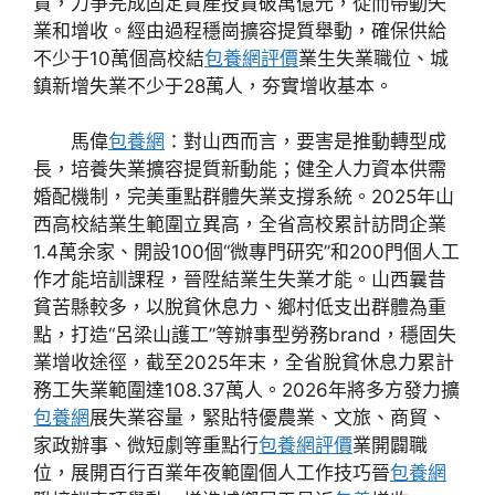
資，力爭完成固定資產投資破萬億元，從而帶動失
業和增收。經由過程穩崗擴容提質舉動，確保供給
不少于10萬個高校結
包養網評價
業生失業職位、城
鎮新增失業不少于28萬人，夯實增收基本。
馬偉
包養網
：對山西而言，要害是推動轉型成
長，培養失業擴容提質新動能；健全人力資本供需
婚配機制，完美重點群體失業支撐系統。2025年山
西高校結業生範圍立異高，全省高校累計訪問企業
1.4萬余家、開設100個“微專門研究”和200門個人工
作才能培訓課程，晉陞結業生失業才能。山西曩昔
貧苦縣較多，以脫貧休息力、鄉村低支出群體為重
點，打造“呂梁山護工”等辦事型勞務brand，穩固失
業增收途徑，截至2025年末，全省脫貧休息力累計
務工失業範圍達108.37萬人。2026年將多方發力擴
包養網
展失業容量，緊貼特優農業、文旅、商貿、
家政辦事、微短劇等重點行
包養網評價
業開闢職
位，展開百行百業年夜範圍個人工作技巧晉
包養網