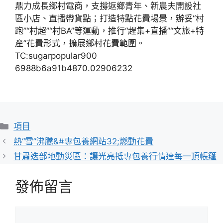
鼎力成長鄉村電商，支撐返鄉青年、新農夫開設社
區小店、直播帶貨點；打造特點花費場景，辦妥“村
跑”“村超”“村BA”等運動，推行“趕集+直播”“文旅+特
產”花費形式，擴展鄉村花費範圍。
TC:sugarpopular900
6988b6a91b4870.02906232
分
項目
類
熱“雪”沸騰&#專包養網站32;燃動花費
甘肅迭部地動災區：讓光亮抵專包養行情達每一頂帳篷
發佈留言
留