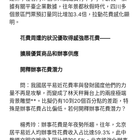
據有關平臺企業數據，往年景都秋假時代，四川多
個景區門票預訂量同比增加3.4倍，拉動花費感化顯
明。
花費周遭的狀況優取得感強愿花費——
擴展優質商品和辦事供應
開釋辦事花費潛力
問：我國居平易近花費率與發財國度他們的力
量不再是攻擊，而變成了林天秤舞台上的兩座極端
背景雕塑**。比擬仍有10到20個百分點的差距，特
殊是辦事花費占比偏低。若何開釋辦事花費潛力？
楊秀玲：辦事花費是年夜勢所趨。往年，北京
居平易近人均辦事性花費收入占比達59.3%，此中