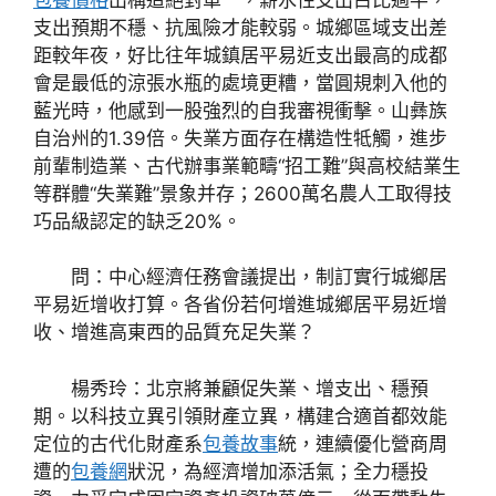
支出預期不穩、抗風險才能較弱。城鄉區域支出差
距較年夜，好比往年城鎮居平易近支出最高的成都
會是最低的涼張水瓶的處境更糟，當圓規刺入他的
藍光時，他感到一股強烈的自我審視衝擊。山彝族
自治州的1.39倍。失業方面存在構造性牴觸，進步
前輩制造業、古代辦事業範疇“招工難”與高校結業生
等群體“失業難”景象并存；2600萬名農人工取得技
巧品級認定的缺乏20%。
問：中心經濟任務會議提出，制訂實行城鄉居
平易近增收打算。各省份若何增進城鄉居平易近增
收、增進高東西的品質充足失業？
楊秀玲：北京將兼顧促失業、增支出、穩預
期。以科技立異引領財產立異，構建合適首都效能
定位的古代化財產系
包養故事
統，連續優化營商周
遭的
包養網
狀況，為經濟增加添活氣；全力穩投