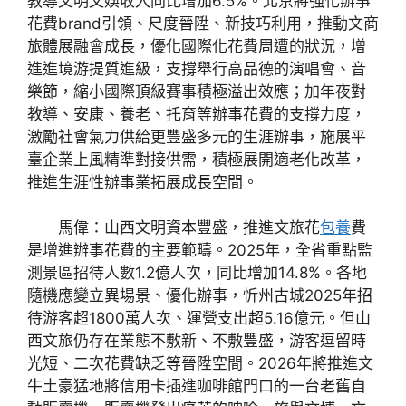
教導文明文娛收入同比增加6.5%。北京將強化辦事
花費brand引領、尺度晉陞、新技巧利用，推動文商
旅體展融會成長，優化國際化花費周遭的狀況，增
進進境游提質進級，支撐舉行高品德的演唱會、音
樂節，縮小國際頂級賽事積極溢出效應；加年夜對
教導、安康、養老、托育等辦事花費的支撐力度，
激勵社會氣力供給更豐盛多元的生涯辦事，施展平
臺企業上風精準對接供需，積極展開適老化改革，
推進生涯性辦事業拓展成長空間。
馬偉：山西文明資本豐盛，推進文旅花
包養
費
是增進辦事花費的主要範疇。2025年，全省重點監
測景區招待人數1.2億人次，同比增加14.8%。各地
隨機應變立異場景、優化辦事，忻州古城2025年招
待游客超1800萬人次、運營支出超5.16億元。但山
西文旅仍存在業態不敷新、不敷豐盛，游客逗留時
光短、二次花費缺乏等晉陞空間。2026年將推進文
牛土豪猛地將信用卡插進咖啡館門口的一台老舊自