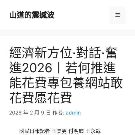
跳
至
山道的震撼波
選
主
要
單
內
容
經濟新方位·對話·奮
進2026丨若何推進
能花費專包養網站敢
花費愿花費
2026 年 2 月 9 日
作者:
admin
國民日報記者 王昊男 付明麗 王永戰