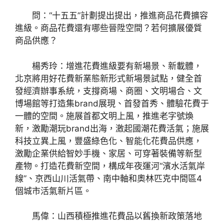
問：“十五五”計劃提出提出，推進商品花費擴容
進級。商品花費還有哪些晉陞空間？若何擴展優質
商品供應？
楊秀玲：增進花費進級要有新場景、新載體，
北京將用好花費新業態新形式新場景試點，健全首
發經濟辦事系統，支撐商場、商圈、文明場合、文
博場館等打造集brand展現、首發首秀、體驗花費于
一體的空間。施展首都文明上風，推進老字號煥
新，激勵潮玩brand出海，激起國潮花費活氣；施展
科技立異上風，豐盛綠色化、智能化花費品供應，
激勵企業供給智妙手機、家居、可穿著裝備等新型
產物。打造花費新空間，構成年夜運河“濱水活氣岸
線”、京西山川活氣帶、南中軸和奧林匹克中間區4
個城市活氣新片區。
馬偉：山西積極推進花費品以舊換新政策落地