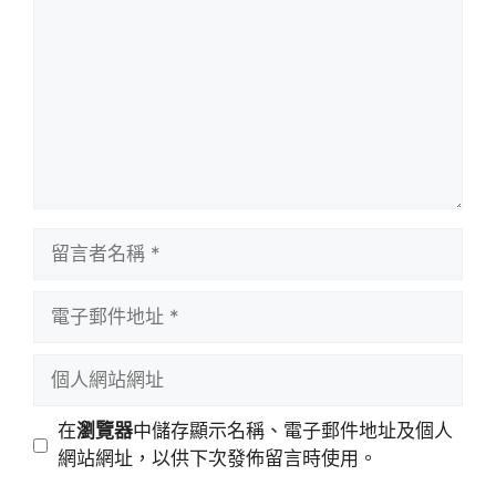
言
留
言
者
電
名
子
稱
郵
個
件
人
地
網
在
瀏覽器
中儲存顯示名稱、電子郵件地址及個人
址
站
網站網址，以供下次發佈留言時使用。
網