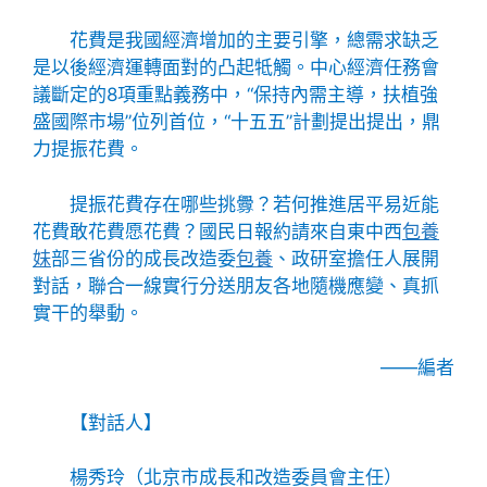
花費是我國經濟增加的主要引擎，總需求缺乏
是以後經濟運轉面對的凸起牴觸。中心經濟任務會
議斷定的8項重點義務中，“保持內需主導，扶植強
盛國際市場”位列首位，“十五五”計劃提出提出，鼎
力提振花費。
提振花費存在哪些挑釁？若何推進居平易近能
花費敢花費愿花費？國民日報約請來自東中西
包養
妹
部三省份的成長改造委
包養
、政研室擔任人展開
對話，聯合一線實行分送朋友各地隨機應變、真抓
實干的舉動。
——編者
【對話人】
楊秀玲（北京市成長和改造委員會主任）