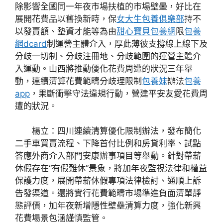
除影響全國同一年夜市場扶植的市場壁壘，好比在
展開花費品以舊換新時，保
女大生包養俱樂部
持不
以發賣額、墊資才能等為由
甜心寶貝包養網
限
包養
網dcard
制運營主體介入，厚此薄彼支撐線上線下及
分歧一切制、分歧注冊地、分歧範圍的運營主體介
入運動。山西將推動優化花費周遭的狀況三年舉
動，連續清算花費範疇分歧理限制
包養妹
辦法
包養
app
，果斷衝擊守法違規行動，營建平安友愛花費周
遭的狀況。
楊立：四川連續清算優化限制辦法，發布簡化
二手車買賣流程、下降首付比例和房貸利率、試點
答應外商介入部門安康辦事項目等舉動。針對帶薪
休假存在“有假難休”景象，將加年夜監視法律和權益
保護力度，展開帶薪休假專項法律檢討、通順上訴
告發渠道。還將實行花費範疇市場準進負面清單靜
態評價，加年夜新增隱性壁壘清算力度，強化新興
花費場景包涵謹慎監管。