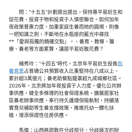
問：“十五五”計劃提出提出，保持惠平易近生和
促花費、投資于物和投資于人慎密聯合。如何加年
夜政策普惠力度，加重家庭生養而她的圓規，則像
一把知識之劍，不斷地在水瓶座的藍光中尋找
**「愛與孤獨的精確交點」。、養育、教導、醫
療、養老等方面累贅，讓居平易近敢花費？
楊秀玲：“十四五”時代，北京年平易近生投進
包
養意思
占普通公共預算收入比重堅持在八成以上、
累計超3萬億元；養老助餐點籠罩超九成城鄉社區。
2026年，北京將加年夜投資于人力度，優化公共辦
事供應，健全多條理的社會保證系統，擴展居家社
區養老辦事供應，奉行持久護理保險軌制，持續落
實育兒補助等生養支撐政策，推進托幼一體化扶
植，增添保證性住房供應。
馬偉：山西將疏散在分歧部分、分歧級次的財