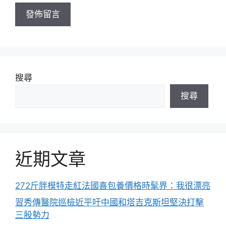
址
搜尋
搜尋
近期文章
272斤胖模特走紅法國喜包養價格時髦界：我很漂亮
習秀傳醫院巡檢近平吁中國和塔吉克斯坦堅決打擊
三股勢力