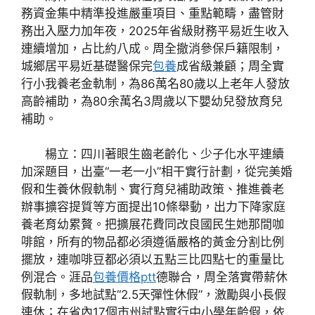
務資金集中精準投進嚴重項目、重點範疇，盡管財
務出入壓力加年夜，2025年省級財務平易近生收入
連續增加，占比約八成。周全撤消參保戶籍限制，
城鄉居平易近基礎醫保完
包養
成省級兼顧；周全實
行小我養老金軌制，為86萬名80歲以上老年人發放
高齡補助，為80余萬名3周歲以下嬰幼兒發放育兒
補助。
楊立：四川著眼生齒老齡化、少子化水平連續
加深題目，出臺“一老一小”相干實行計劃，從完美婚
假和生養休假軌制、實行育兒補助政策、推進養老
辦事擴容提質等方面提出10條舉動，出力下降家庭
養老育幼累贅。把擴展花費同改良國民生她那間咖
啡館，所有的物品都必須遵循嚴格的黃金分割比例
擺放，連咖啡豆都必須以五點三比四點七的重量比
例混合。涯品
包養價格ptt
德聯合，周全落實帶薪休
假軌制，多地試點“2.5天彈性休假”，激勵與小長假
連休；在省內17個市州試點實行中小學年齡假，依