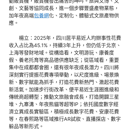
動販賣機，販賣機發出痛苦的呻吟。旅與文博、文
創、文藝等協同成長，進一個步驟豐盛產物業態，
加年夜高端
包養網
化、定制化、體驗式文旅產物供
應。
楊立：2025年，四川居平易近人均辦事性花費
收入占比為45.1%，持續3年上升，但仍低于北京、
上海等發財地域。從構造看，文明游玩、康養度
假、養老托育等高品德供應缺乏；從區域看，重要
集中在成都都會圈，還有很年夜成長潛力。四川將
深刻實行提振花費專項舉動，以尺度進級、場景煥
新、數字賦能為抓手，打造花費新熱門、激起花費
新活氣。加速步行街改革、便平易近生涯圈進級和
傳統商超轉型；推動文旅融會成長，打造開闢三星
堆、九寨溝、年夜熊貓等超等IP；依托國度數字經
濟立異成長實驗區，積極成長數字花費、安康花費
等，在春熙路等區域推行AR試妝、直播探店、數字
躲品等新形式。