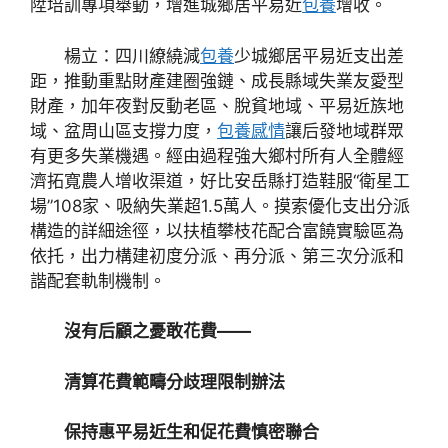
陞培訓專項舉動，增進城鄉居平易近
包養
增收。
楊立：四川繚繞減
包養
少城鄉居平易近支出差
距，推動重點財產建圈強鏈、成長縣域失業友愛型
財產，加年夜對反動老區、脫貧地域、平易近族地
域、盆周山區支撐力度，
包養感情
讓后發地域群眾
有更多失業機遇。經由過程強大鄉村所有人全體經
濟拓寬農人增收渠道，好比安岳縣打造鞋服“衛星工
場”108家、吸納失業超1.5萬人。摸索優化支出分派
構造的詳細途徑，以扶植攀枝花配合富饒實驗區為
依托，出力構建初度分派、再分派、第三次分派和
諧配套軌制機制。
沒有后顧之憂敢花費——
清算花費範疇分歧理限制辦法
保持惠平易近生和促花費慎密聯合