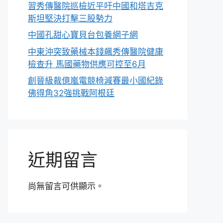
習秀傳醫院巡檢近平吁中國和塔吉克
斯坦堅決打擊三股勢力
中國孔甜心寶貝台包養網子網
中東沖突致藥械本錢飆秀傳醫院健康
檢查升 馬國藥物供應可控至6月
創晉級裁億嵐電競椅減賽最小國紀錄
佛得角32強挑戰阿根廷
近期留言
尚無留言可供顯示。