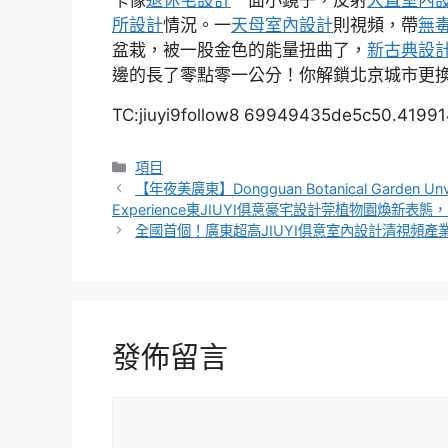
所設計
情況。一
天母室內設計
則視頻，帶
無
盆栽，被一股金色的能量扭曲了，
新古典設
邊的長了零點零一公分！你解鎖北京城市更換
TC:jiuyi9follow8 69949435de5c50.4199
分
項目
類
【年夜美廣東】Dongguan Botanical Garden Unveil
Experience東JIUYI俱意豪宅設計莞植物園煥新表
全國首個！廣東超高JIUYI俱意室內設計清視頻產
發佈留言
留
言