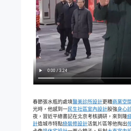
春節張水瓶的處境
醫美診所設計
更糟
商業空
光時，他感到一
民生社區室內設計
股強
身心
夜，習近平總書記在北京考核調研，來到隆
計
造城市特點
綠裝修設計
活氣片區等他掏出
卡像
退休宅設計
一面小鏡子，反射
大直室內