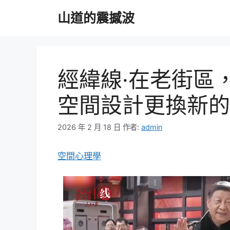
跳
山道的震撼波
至
主
要
內
容
經緯線·在老街區，
空間設計更換新的
2026 年 2 月 18 日
作者:
admin
空間心理學