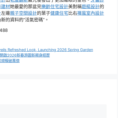
毒建材
她最愛的那盆完
樂齡住宅設計
美對稱
遊艇設計
的
計
左邊
親子空間設計
的葉子
健康住宅
比右
禪風室內設計
新的資料的“活氣密碼”。
1488
s Refreshed Look, Launching 2026 Spring Garden
態，開啟2026新春游園新親身經歷
業規模破萬億