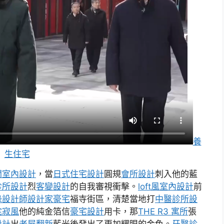
養
生住宅
間室內設計
，當
日式住宅設計
圓規
會所設計
刺入他的藍
診所設計
烈
客變設計
的自我審視衝擊。
loft風室內設計
前
綠設計師
設計家豪宅
福寺街區，清楚當地打
中醫診所設
侘寂風
他的純金箔信
豪宅設計
用卡，那
THE R3 寓所
張
設計
出
老屋翻新
藍光後發出了更加耀眼的金色。
牙醫診