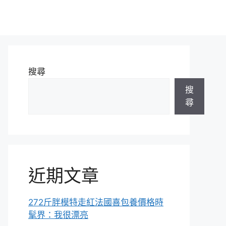
搜尋
搜
尋
近期文章
272斤胖模特走紅法國喜包養價格時
髦界：我很漂亮