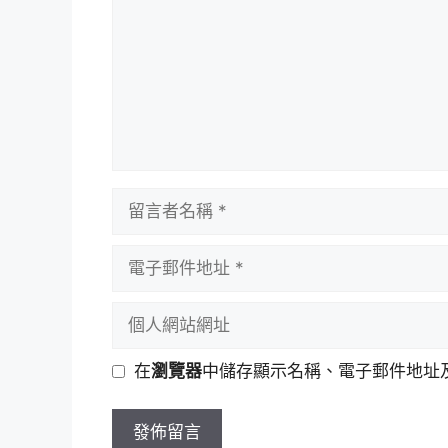
留
言
者
電
名
子
稱
郵
個
件
人
地
網
在
瀏覽器
中儲存顯示名稱、電子郵件地址
址
站
網
址