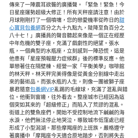
傳來了一陣震耳欲聾的廣播聲。「緊急！緊急！今
日星座運勢超級大修正！所有天秤座請注意！由於
月球剛剛打了一個噴嚏，您的戀愛機率從昨日的
甜
心寶貝包養網
百分之九十九點九，陡降至負百分之
八十七！」廣播員的聲音聽起來像是一個正在經歷
中年危機的雙子座，充滿了戲劇性的絕望。張水
瓶，一個典型的水瓶座，立刻感到一陣恐慌，這是
他患有「星座預報壓力症候群」後的標準反應。他
單戀著住在隔壁棟、經營一家「平衡美學」咖啡館
的林天秤。林天秤完美得像是從黃金分割線中走出
來的藝術品。而張水瓶的人生，則像一團被獅子座
暴君隨意
包養網VIP
亂踢的毛線球，充滿了混亂與錯
位。他衝到窗邊，往外看去。整座城市已經因為這
個突如其來的「超級修正」而陷入了荒謬的混亂。
街道上的雙魚座們，開始不受控制地流下鹹鹹的海
水淚，他們無法停止地哭泣，導致城市低窪處已經
形成了小型潟湖。那些摩羯座的上班族，嚴格遵守
著廣播中「摩羯座今天適合原地踏步，否則將失去