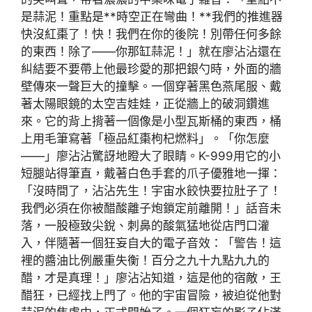
是蒜泥！重點是**時空正在彎曲！**我們的推進器
快沒紅棗了！快！我們在你的後院！別帶任何多餘
的東西！除了——你那缸蒜泥！」就在廖沾沾還在
糾結要不要帶上他最珍愛的那把銀勺時，外面的牆
壁傳來一聲巨大的撞擊。一個穿著黑色燕尾服、戴
著太陽眼鏡的太空吉娃娃，正從牆上的破洞鑽進
來。它的背上揹著一個像是小型瓦斯桶的東西，桶
上用毛筆寫著「極品紅棗枸杞燃料」。「你怎麼
——」廖沾沾驚訝地瞪大了眼睛。K-999用它的小
短腿站得筆直，戴著白色手套的爪子優雅地一揮：
「沒時間了，沾沾先生！宇宙水餃快要拉肚子了！
我們必須在你被醋酸離子炮鎖定前離開！」話音未
落，一股極致尖銳、刺鼻的酸氣猛地從店門口灌
入，伴隨著一個狂妄自大的電子音效：「警告！這
裡的醬油比例嚴重失衡！百分之九十九點九九的
醋，才是真理！」廖沾沾知道，這是他的宿敵，王
醋狂，已經找上門了。他的宇宙冒險，被迫從他對