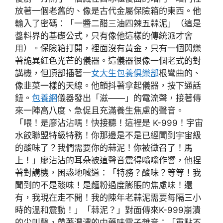
放著一個老舊的、像是古代金屬保險箱的東西。他
輸入了密碼：「一醬二醋三油四辣五蒜泥」（這是
醬料界的基礎公式，只有像他這樣的傳統派才會
用）。保險箱打開，裡面沒有黃金，只有一個閃爍
著詭異紅色光芒的儀器。這儀器很像一個老式的對
講機，但頂部插著一
女大生包養俱樂部
根彎曲的、
像韭菜一樣的天線。他顫抖著拿起儀器，按下通話
鈕。
包養網
儀器發出「滋——」的電流聲，接著傳
來一陣高八度、急促且充滿養生焦慮的聲音。
「喂！是廖沾沾嗎！快接聽！這裡是 K-999！宇宙
水餃聯盟特級特務！你那邊是不是已經聞到宇宙級
的酸味了？我們需要你的蒜泥！你被徵召了！馬
上！」廖沾沾的耳朵被這聲音震得嗡嗡作響，他捏
著對講機，困惑地喊道：「特務？酸味？等等！我
聞到的不是酸味！是麵粉過度膨脹的焦慮味！還
有，我現在走不開！我的陳年老蒜泥需要每隔三小
時的溫和震動！」「蒜泥？」對面傳來K-999崩潰
的尖叫聲，帶著濃濃的中藥味電子雜音：「重點不