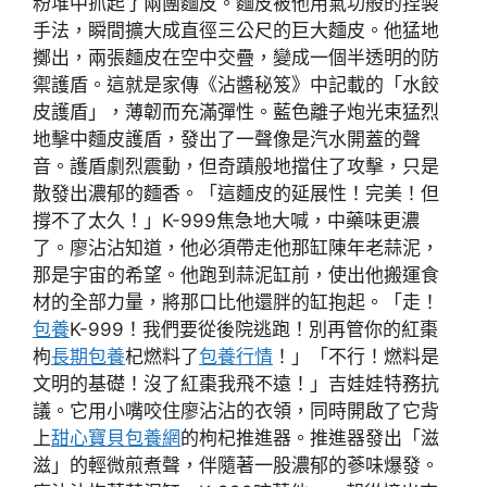
粉堆中抓起了兩團麵皮。麵皮被他用氣功般的捏製
手法，瞬間擴大成直徑三公尺的巨大麵皮。他猛地
擲出，兩張麵皮在空中交疊，變成一個半透明的防
禦護盾。這就是家傳《沾醬秘笈》中記載的「水餃
皮護盾」，薄韌而充滿彈性。藍色離子炮光束猛烈
地擊中麵皮護盾，發出了一聲像是汽水開蓋的聲
音。護盾劇烈震動，但奇蹟般地擋住了攻擊，只是
散發出濃郁的麵香。「這麵皮的延展性！完美！但
撐不了太久！」K-999焦急地大喊，中藥味更濃
了。廖沾沾知道，他必須帶走他那缸陳年老蒜泥，
那是宇宙的希望。他跑到蒜泥缸前，使出他搬運食
材的全部力量，將那口比他還胖的缸抱起。「走！
包養
K-999！我們要從後院逃跑！別再管你的紅棗
枸
長期包養
杞燃料了
包養行情
！」「不行！燃料是
文明的基礎！沒了紅棗我飛不遠！」吉娃娃特務抗
議。它用小嘴咬住廖沾沾的衣領，同時開啟了它背
上
甜心寶貝包養網
的枸杞推進器。推進器發出「滋
滋」的輕微煎煮聲，伴隨著一股濃郁的蔘味爆發。