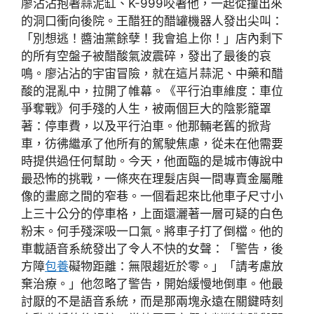
廖沾沾抱著蒜泥缸、K-999咬著他，一起從撞出來
的洞口衝向後院。王醋狂的醋罐機器人發出尖叫：
「別想逃！醬油黨餘孽！我會追上你！」店內剩下
的所有空盤子被醋酸氣波震碎，發出了最後的哀
鳴。廖沾沾的宇宙冒險，就在這片蒜泥、中藥和醋
酸的混亂中，拉開了帷幕。《平行泊車維度：車位
爭奪戰》何手殘的人生，被兩個巨大的陰影籠罩
著：停車費，以及平行泊車。他那輛老舊的掀背
車，彷彿繼承了他所有的駕駛焦慮，從未在他需要
時提供過任何幫助。今天，他面臨的是城市傳說中
最恐怖的挑戰，一條夾在理髮店與一間專賣金屬雕
像的畫廊之間的窄巷。一個看起來比他車子尺寸小
上三十公分的停車格，上面還灑著一層可疑的白色
粉末。何手殘深吸一口氣。將車子打了倒檔。他的
車載語音系統發出了令人不快的女聲：「警告，後
方障
包養
礙物距離：無限趨近於零。」「請考慮放
棄治療。」他忽略了警告，開始緩慢地倒車。他最
討厭的不是語音系統，而是那兩塊永遠在關鍵時刻