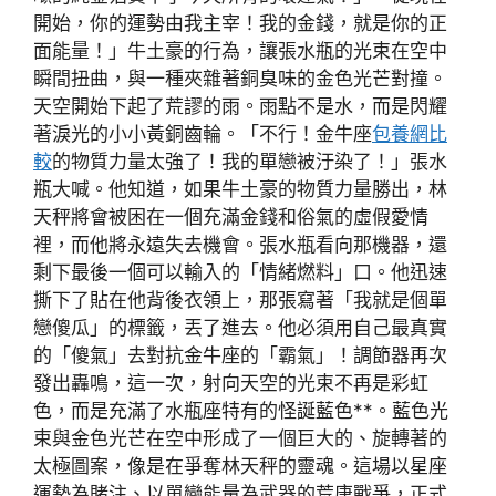
開始，你的運勢由我主宰！我的金錢，就是你的正
面能量！」牛土豪的行為，讓張水瓶的光束在空中
瞬間扭曲，與一種夾雜著銅臭味的金色光芒對撞。
天空開始下起了荒謬的雨。雨點不是水，而是閃耀
著淚光的小小黃銅齒輪。「不行！金牛座
包養網比
較
的物質力量太強了！我的單戀被汙染了！」張水
瓶大喊。他知道，如果牛土豪的物質力量勝出，林
天秤將會被困在一個充滿金錢和俗氣的虛假愛情
裡，而他將永遠失去機會。張水瓶看向那機器，還
剩下最後一個可以輸入的「情緒燃料」口。他迅速
撕下了貼在他背後衣領上，那張寫著「我就是個單
戀傻瓜」的標籤，丟了進去。他必須用自己最真實
的「傻氣」去對抗金牛座的「霸氣」！調節器再次
發出轟鳴，這一次，射向天空的光束不再是彩虹
色，而是充滿了水瓶座特有的怪誕藍色**。藍色光
束與金色光芒在空中形成了一個巨大的、旋轉著的
太極圖案，像是在爭奪林天秤的靈魂。這場以星座
運勢為賭注、以單戀能量為武器的荒唐戰爭，正式