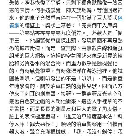
失後，窄巷恢復了平靜，只剩下獨角獸雕像一臉困
惑的表情。何手殘感覺一陣天旋地轉，等他回過神
來，他的車子竟然垂直停在一個貼滿了巨大獎狀
包
養網
的牆壁上。獎狀上寫著：「完美倒車入庫獎
——第零點零零零零零九度偏差。」落款人是「倒
車王」。他趕緊從車窗探出頭，發現周圍不再是熟
悉的城市街道，而是一望無際、由無數白線和編號
組成的巨大網格。這裡的空氣聞起來像是新買的輪
胎和劣質香水的混合物，而重力似乎是隨機變化
的，有時感覺很重，有時像漂浮在游泳池裡。他試
圖按喇叭，但喇叭發出的不是「叭叭」，而是他童
年時學會的、關於泊車口訣的魔性兒歌。四面八方
傳來了刺耳的剎車聲，接著，一群穿著反光背心和
戴著白色安全帽的人朝他衝來。這些人手裡拿的不
是警棍，而是長長的測量尺和巨大的電子角度儀，
臉上的表情極度嚴肅。「違反泊車維度基本法！斜
停入庫！罪大惡極！」領頭的泊車警察用一個擴音
器大喊，聲音充滿機械感。「我、我沒有斜停！我