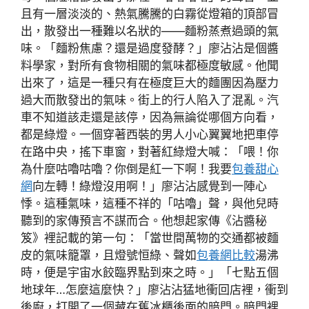
且有一層淡淡的、熱氣騰騰的白霧從燈箱的頂部冒
出，散發出一種難以名狀的——麵粉蒸煮過頭的氣
味。「麵粉焦慮？還是過度發酵？」廖沾沾是個醬
料學家，對所有食物相關的氣味都極度敏感。他聞
出來了，這是一種只有在極度巨大的麵團因為壓力
過大而散發出的氣味。街上的行人陷入了混亂。汽
車不知道該走還是該停，因為無論從哪個方向看，
都是綠燈。一個穿著西裝的男人小心翼翼地把車停
在路中央，搖下車窗，對著紅綠燈大喊：「喂！你
為什麼咕嚕咕嚕？你倒是紅一下啊！我要
包養甜心
網
向左轉！綠燈沒用啊！」廖沾沾感覺到一陣心
悸。這種氣味，這種不祥的「咕嚕」聲，與他兒時
聽到的家傳預言不謀而合。他想起家傳《沾醬秘
笈》裡記載的第一句：「當世間萬物的交通都被麵
皮的氣味籠罩，且燈號恒綠、聲如
包養網比較
湯沸
時，便是宇宙水餃臨界點到來之時。」「七點五個
地球年…怎麼這麼快？」廖沾沾猛地衝回店裡，衝到
後廚，打開了一個藏在舊冰櫃後面的暗門。暗門裡