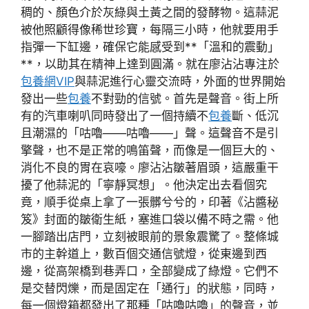
稠的、顏色介於灰綠與土黃之間的發酵物。這蒜泥
被他照顧得像稀世珍寶，每隔三小時，他就要用手
指彈一下缸邊，確保它能感受到**「溫和的震動」
**，以助其在精神上達到圓滿。就在廖沾沾專注於
包養網VIP
與蒜泥進行心靈交流時，外面的世界開始
發出一些
包養
不對勁的信號。首先是聲音。街上所
有的汽車喇叭同時發出了一個持續不
包養
斷、低沉
且潮濕的「咕嚕——咕嚕——」聲。這聲音不是引
擎聲，也不是正常的鳴笛聲，而像是一個巨大的、
消化不良的胃在哀嚎。廖沾沾皺著眉頭，這嚴重干
擾了他蒜泥的「寧靜冥想」。他決定出去看個究
竟，順手從桌上拿了一張髒兮兮的，印著《沾醬秘
笈》封面的皺衛生紙，塞進口袋以備不時之需。他
一腳踏出店門，立刻被眼前的景象震驚了。整條城
市的主幹道上，數百個交通信號燈，從東邊到西
邊，從高架橋到巷弄口，全部變成了綠燈。它們不
是交替閃爍，而是固定在「通行」的狀態，同時，
每一個燈箱都發出了那種「咕嚕咕嚕」的聲音，並