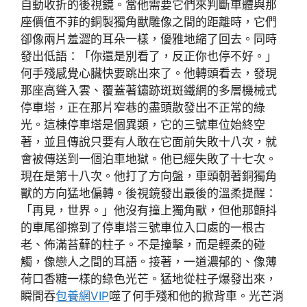
自動收折的後視鏡。當他需要它們來判斷車體與那
座價值不菲的銅製獨角獸雕像之間的距離時，它們
卻像兩片羞澀的耳朵一樣，優雅地縮了回去。同時
發出低語：「你還是別看了，反正你也停不好。」
何手殘感覺心臟快要跳出來了。他轉頭看去，發現
那座高聳入雲、覆蓋著鏽跡斑斑鐵網的多層機械式
停車塔，正在那片窄巷的盡頭散發出不正常的綠
光。這棟停車塔是個異類，它的三號車位始終空
著，並且傳說只要有人敢在它面前失敗十八次，就
會被傳送到一個泊車地獄。他已經失敗了十七次。
現在是第十八次。他打了方向盤，車頭朝著銅獨角
獸的方向猛地偏轉。後視鏡發出最後的溫柔提醒：
「再見，世界。」他沒有撞上獨角獸，但他那顫抖
的車尾卻擦到了停車塔三號車位入口處的一根古
老、佈滿苔蘚的柱子。不是撞擊，而是輕柔的碰
觸，像戀人之間的耳語。接著，一道濃郁的、像薄
荷口香糖一樣的綠色光芒。猛地從柱子爆發出來，
瞬間吞
包養網VIP
噬了何手殘和他的掀背車。光芒消