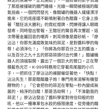
蒜泥的焦慮中，正式開始了。一個狂妄的影子佔滿
了那扇被撞破的牆門邊緣，光線一瞬間被極端的酸
氣扭曲。一個閃閃發光、像醋罐的機器人緩緩漂浮
進來，它的底座還不斷噴射著白色醋霧。它身上掛
著「醋狂派大勝利」的霓虹燈牌，閃爍得讓人眼睛
發疼，同時發出警報。王醋狂的聲音再次響起，這
次帶著金屬回音的嘲弄，刺耳得像是磨砂紙。「廖
沾沾！你那充滿腐敗氣味的蒜泥，是對醬料學的侮
辱！必須淨化！」「你將為你那百分之五的醬油，
以及百分之九十五的邪惡蒜頭付出代價！」醋罐機
器人的頂端裂開，露出了一個巨大的管口，正在聚
積藍色光芒。K-999特務用它穿著燕尾服的小爪
子，一把抓住了廖沾沾的褲腳催促著他。「快點！
沾沾先生！那是醋酸離子炮！專門用來溶解有機發
酵物的！」「它會把你的蒜泥在零點一秒內變成無
菌的、純淨的白醋！那是浩劫啊！」「不准動我的
蒜泥！」廖沾沾發出了醬料學家對待信仰般的怒
吼。他以一種專業包水餃的極限速度，從旁邊的麵