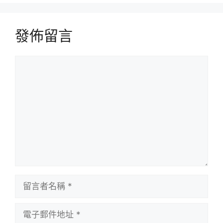
發佈留言
留
言
留
言
者
電
名
子