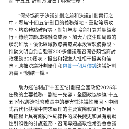
制“十五五”計劃方面做了哪些任務？
“保持協商于決議計劃之前和決議計劃實行之
中，聚焦‘十四五’計劃目的義務落地、重點範疇攻
堅、堵點難點破解等，制訂年度協商打算并組織實
行，繚繞兼顧城鄉融會成長、加大力度生態周遭的
狀況維護、優化區域教導醫療資本設置裝備擺設、
推動文明自負自強等200多個議題召開各類協商討
政運動300屢次，提出和報送大批相干提案和信
息，助推決議計劃優化和
包養一個月價錢
決議計劃
落實。”劉結一說。
助力迷信制訂“十五五”計劃是全國政協2025年
任務的主要義務。劉結一先容，全國政協繚繞“十五
五”時代經濟社會成長中的要害性決議性原因、中國
式古代化扶植中需求處理的主要實際和實行題目、
新征程上具有趨向性紀律性的成長變更和具有前瞻
性引領性的計謀義務，召開專題議政性常委會會議