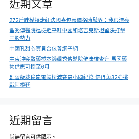
近期文章
272斤胖模特走紅法國喜包養價格時髦界：我很漂亮
習秀傳醫院巡檢近平吁中國和塔吉克斯坦堅決打擊
三股勢力
中國孔甜心寶貝台包養網子網
中東沖突致藥械本錢飆秀傳醫院健康檢查升 馬國藥
物供應可控至6月
創晉級裁億嵐電競椅減賽最小國紀錄 佛得角32強挑
戰阿根廷
近期留言
尚無留言可供顯示。