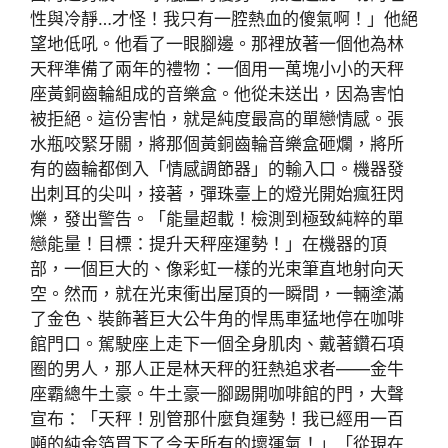
性與冷靜…才怪！我只有一腔熱血的傻氣啊！」他絕
望地低吼。他看了一眼腳邊。那裡放著一個他為林
天秤準備了兩年的禮物：一個用一萬塊小小的天秤
座黃銅齒輪組成的音樂盒。他從未送出，因為害怕
被拒絕。這份害怕，就是純度最高的單戀情感。張
水瓶咬緊牙關，將那個黃銅齒輪音樂盒砸爛，將所
有的齒輪都倒入「情感調節器」的輸入口。機器發
出刺耳的尖叫，接著，彈珠臺上的燈光開始瘋狂閃
爍，發出警告。「能量超載！檢測到極致純粹的單
戀能量！目標：提升天秤座運勢！」在機器的頂
部，一個巨大的、像彩虹一樣的光束筆直地射向天
空。然而，就在光束衝出屋頂的一瞬間，一輛塗滿
了金色、裝飾著巨大公牛角的悍馬車猛地停在咖啡
館門口。駕駛座上走下一個全身肌肉、戴著鑽石項
圈的男人，那人正是林天秤的狂熱追求者——金牛
座霸總牛土豪。牛土豪一腳踢開咖啡館的門，大聲
宣布：「天秤！別管那什麼負運勢！我已經用一百
噸的純金箔買下了今天所有的壞運氣！」「從現在