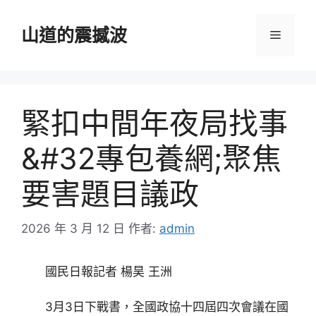
跳
至
山道的震撼波
選
主
要
單
內
容
緊扣中間年夜局找事
&#32專包養網;聚焦
要害題目議政
2026 年 3 月 12 日
作者:
admin
國民日報記者 楊昊 王洲
3月3日下戰書，全國政協十四屆四次會議在國