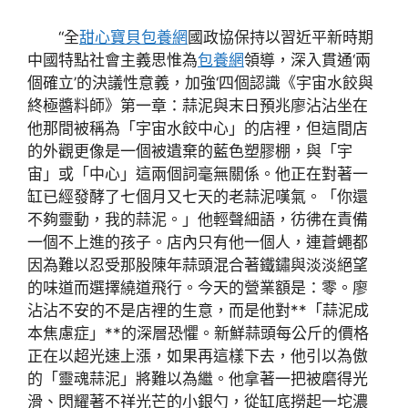
“全
甜心寶貝包養網
國政協保持以習近平新時期
中國特點社會主義思惟為
包養網
領導，深入貫通‘兩
個確立’的決議性意義，加強‘四個認識《宇宙水餃與
終極醬料師》第一章：蒜泥與末日預兆廖沾沾坐在
他那間被稱為「宇宙水餃中心」的店裡，但這間店
的外觀更像是一個被遺棄的藍色塑膠棚，與「宇
宙」或「中心」這兩個詞毫無關係。他正在對著一
缸已經發酵了七個月又七天的老蒜泥嘆氣。「你還
不夠靈動，我的蒜泥。」他輕聲細語，彷彿在責備
一個不上進的孩子。店內只有他一個人，連蒼蠅都
因為難以忍受那股陳年蒜頭混合著鐵鏽與淡淡絕望
的味道而選擇繞道飛行。今天的營業額是：零。廖
沾沾不安的不是店裡的生意，而是他對**「蒜泥成
本焦慮症」**的深層恐懼。新鮮蒜頭每公斤的價格
正在以超光速上漲，如果再這樣下去，他引以為傲
的「靈魂蒜泥」將難以為繼。他拿著一把被磨得光
滑、閃耀著不祥光芒的小銀勺，從缸底撈起一坨濃