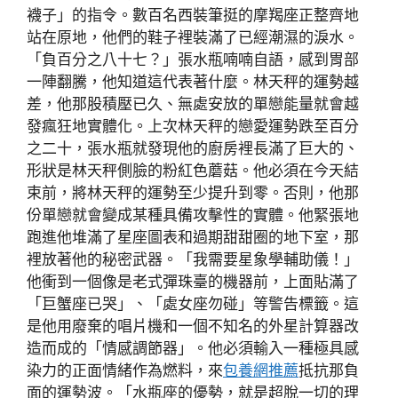
襪子」的指令。數百名西裝筆挺的摩羯座正整齊地
站在原地，他們的鞋子裡裝滿了已經潮濕的淚水。
「負百分之八十七？」張水瓶喃喃自語，感到胃部
一陣翻騰，他知道這代表著什麼。林天秤的運勢越
差，他那股積壓已久、無處安放的單戀能量就會越
發瘋狂地實體化。上次林天秤的戀愛運勢跌至百分
之二十，張水瓶就發現他的廚房裡長滿了巨大的、
形狀是林天秤側臉的粉紅色蘑菇。他必須在今天結
束前，將林天秤的運勢至少提升到零。否則，他那
份單戀就會變成某種具備攻擊性的實體。他緊張地
跑進他堆滿了星座圖表和過期甜甜圈的地下室，那
裡放著他的秘密武器。「我需要星象學輔助儀！」
他衝到一個像是老式彈珠臺的機器前，上面貼滿了
「巨蟹座已哭」、「處女座勿碰」等警告標籤。這
是他用廢棄的唱片機和一個不知名的外星計算器改
造而成的「情感調節器」。他必須輸入一種極具感
染力的正面情緒作為燃料，來
包養網推薦
抵抗那負
面的運勢波。「水瓶座的優勢，就是超脫一切的理