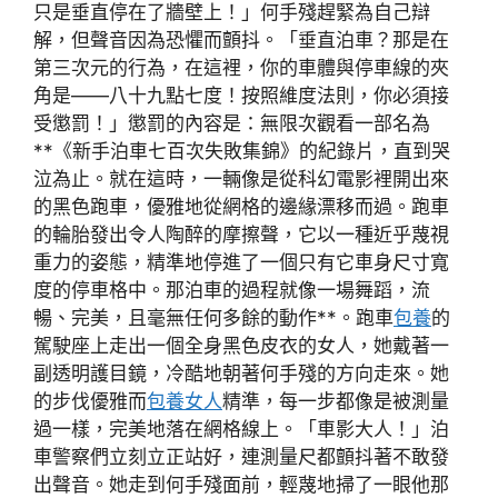
只是垂直停在了牆壁上！」何手殘趕緊為自己辯
解，但聲音因為恐懼而顫抖。「垂直泊車？那是在
第三次元的行為，在這裡，你的車體與停車線的夾
角是——八十九點七度！按照維度法則，你必須接
受懲罰！」懲罰的內容是：無限次觀看一部名為
**《新手泊車七百次失敗集錦》的紀錄片，直到哭
泣為止。就在這時，一輛像是從科幻電影裡開出來
的黑色跑車，優雅地從網格的邊緣漂移而過。跑車
的輪胎發出令人陶醉的摩擦聲，它以一種近乎蔑視
重力的姿態，精準地停進了一個只有它車身尺寸寬
度的停車格中。那泊車的過程就像一場舞蹈，流
暢、完美，且毫無任何多餘的動作**。跑車
包養
的
駕駛座上走出一個全身黑色皮衣的女人，她戴著一
副透明護目鏡，冷酷地朝著何手殘的方向走來。她
的步伐優雅而
包養女人
精準，每一步都像是被測量
過一樣，完美地落在網格線上。「車影大人！」泊
車警察們立刻立正站好，連測量尺都顫抖著不敢發
出聲音。她走到何手殘面前，輕蔑地掃了一眼他那