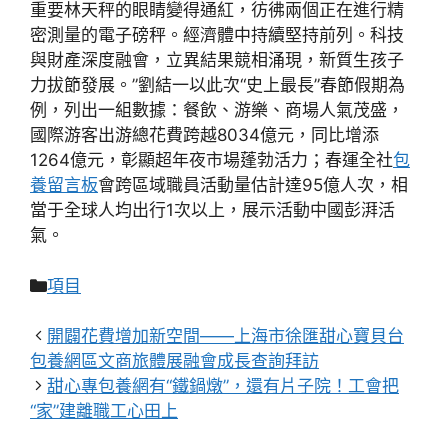
重要林天秤的眼睛變得通紅，彷彿兩個正在進行精
密測量的電子磅秤。經濟體中持續堅持前列。科技
與財產深度融會，立異結果競相涌現，新質生孩子
力拔節發展。”劉結一以此次“史上最長”春節假期為
例，列出一組數據：餐飲、游樂、商場人氣茂盛，
國際游客出游總花費跨越8034億元，同比增添
1264億元，彰顯超年夜市場蓬勃活力；春運全社
包
養留言板
會跨區域職員活動量估計達95億人次，相
當于全球人均出行1次以上，展示活動中國彭湃活
氣。
分
項目
類
開闢花費增加新空間——上海市徐匯甜心寶貝台
包養網區文商旅體展融會成長查詢拜訪
甜心專包養網有“鐵鍋燉”，還有片子院！工會把
“家”建離職工心田上