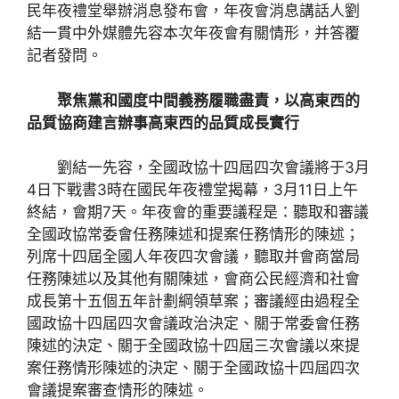
民年夜禮堂舉辦消息發布會，年夜會消息講話人劉
結一貫中外媒體先容本次年夜會有關情形，并答覆
記者發問。
聚焦黨和國度中間義務履職盡責，以高東西的
品質協商建言辦事高東西的品質成長實行
劉結一先容，全國政協十四屆四次會議將于3月
4日下戰書3時在國民年夜禮堂揭幕，3月11日上午
終結，會期7天。年夜會的重要議程是：聽取和審議
全國政協常委會任務陳述和提案任務情形的陳述；
列席十四屆全國人年夜四次會議，聽取并會商當局
任務陳述以及其他有關陳述，會商公民經濟和社會
成長第十五個五年計劃綱領草案；審議經由過程全
國政協十四屆四次會議政治決定、關于常委會任務
陳述的決定、關于全國政協十四屆三次會議以來提
案任務情形陳述的決定、關于全國政協十四屆四次
會議提案審查情形的陳述。