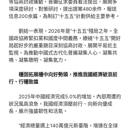
等協商討政運動，普遍征求委員看法提出，展開多
項深度研討、對策研討，提出提案480余件，報送
信息200余篇，為制訂“十五五”計劃供給主要參考。
劉結一表現，2026年是“十五五”殘局之年。全
國政協將緊扣黨和國度中間義務，繚繞“十五五”開好
局起好步的嚴重題目深刻協商討政、展開平易近主
監視，為推動中國式古代化普遍凝集人心、凝集共
鳴、凝集聰明、凝集氣力。
穩固拓展穩中向好勢頭，推進我國經濟破浪前
行、行穩致遠
2025年中國經濟完成5.0%的增加。內部周遭的
狀況風高浪急，我國經濟頂壓前行、向新向優成
長，展示強盛韌性和活氣。
“經濟總量邁上140萬億元新臺階，增速在全球