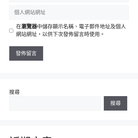
稱
郵
個
件
人
地
網
在
瀏覽器
中儲存顯示名稱、電子郵件地址及個人
址
站
網站網址，以供下次發佈留言時使用。
網
址
搜尋
搜尋