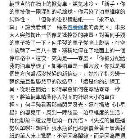
輛垂直貼在牆上的掀背車，語氣冰冷。「新手，你
的車技像一團混亂的毛線球。你污染了泊車維度的
純粹性。」「但你的後視鏡貼紙——『永不放
棄』，讓我看到了一絲愚
包養網
蠢的勇氣。」車影
大人突然掏出一個像是遙控器的裝置，對著何手殘
的車子按了一下。何手殘的車子從牆上脫落，在空
中旋轉了一百八十度，穩穩地停在了地面上的一個
停車格中。這次，夾角是——零度。「你被分配給
我的泊車學徒了。如果泊車是一種宗教，你就是那
個連方向盤都沒摸過的新信徒。」她指了指旁邊一
輛像是巨型嬰兒車的改造車：「這是你的訓練工
具，從現在開始，你得學會如何在零點零零一秒
內，將這輛車精準停入對面的針眼大小的車位
裡。」何手殘看著那輛閃閃發光、還在播放《小星
星》的嬰兒車，感到一陣眩暈。泊車維度的生活，
比他想象中還要無理頭一百萬倍。《失控的星座運
勢與單戀狂想曲》張水瓶從他那張覆蓋著七層舊報
紙的單人床上驚醒，不是因為鬧鐘，而是因為屋頂