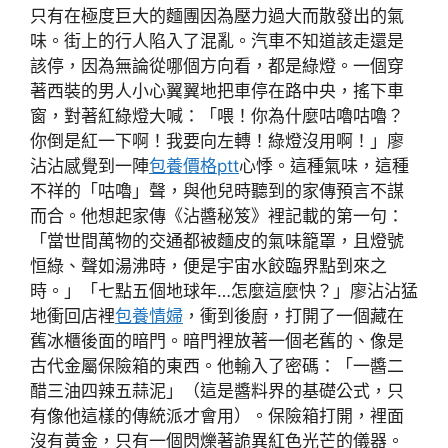
只有在極度巨大的麵團因為壓力過大而散發出的氣
味。街上的行人陷入了混亂。汽車不知道該走還是
該停，因為無論從哪個方向看，都是綠燈。一個穿
著西裝的男人小心翼翼地把車停在路中央，搖下車
窗，對著紅綠燈大喊：「喂！你為什麼咕嚕咕嚕？
你倒是紅一下啊！我要向左轉！綠燈沒用啊！」廖
沾沾感覺到一陣
包養價格ptt
心悸。這種氣味，這種
不祥的「咕嚕」聲，與他兒時聽到的家傳預言不謀
而合。他想起家傳《沾醬秘笈》裡記載的第一句：
「當世間萬物的交通都被麵皮的氣味籠罩，且燈號
恒綠、聲如湯沸時，便是宇宙水餃臨界點到來之
時。」「七點五個地球年…怎麼這麼快？」廖沾沾猛
地衝回店裡
包養情婦
，衝到後廚，打開了一個藏在
舊冰櫃後面的暗門。暗門裡放著一個老舊的、像是
古代金屬保險箱的東西。他輸入了密碼：「一醬二
醋三油四辣五蒜泥」（這是醬料界的基礎公式，只
有像他這樣的傳統派才會用）。保險箱打開，裡面
沒有黃金，只有一個閃爍著詭異紅色光芒的儀器。