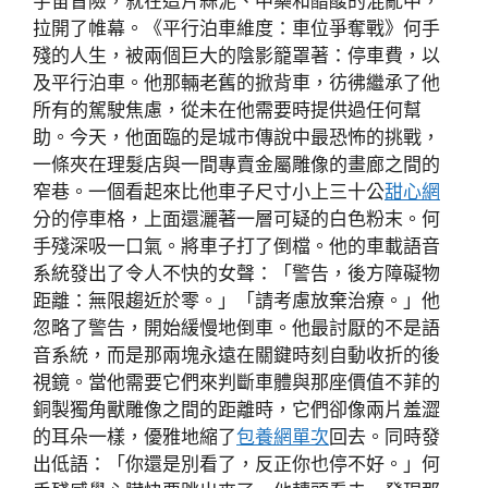
宇宙冒險，就在這片蒜泥、中藥和醋酸的混亂中，
拉開了帷幕。《平行泊車維度：車位爭奪戰》何手
殘的人生，被兩個巨大的陰影籠罩著：停車費，以
及平行泊車。他那輛老舊的掀背車，彷彿繼承了他
所有的駕駛焦慮，從未在他需要時提供過任何幫
助。今天，他面臨的是城市傳說中最恐怖的挑戰，
一條夾在理髮店與一間專賣金屬雕像的畫廊之間的
窄巷。一個看起來比他車子尺寸小上三十公
甜心網
分的停車格，上面還灑著一層可疑的白色粉末。何
手殘深吸一口氣。將車子打了倒檔。他的車載語音
系統發出了令人不快的女聲：「警告，後方障礙物
距離：無限趨近於零。」「請考慮放棄治療。」他
忽略了警告，開始緩慢地倒車。他最討厭的不是語
音系統，而是那兩塊永遠在關鍵時刻自動收折的後
視鏡。當他需要它們來判斷車體與那座價值不菲的
銅製獨角獸雕像之間的距離時，它們卻像兩片羞澀
的耳朵一樣，優雅地縮了
包養網單次
回去。同時發
出低語：「你還是別看了，反正你也停不好。」何