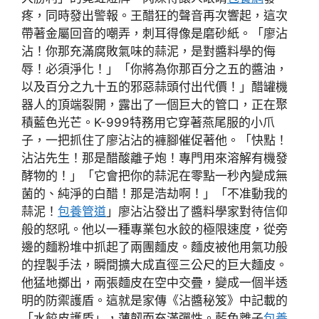
疼，同時發出警報。王醋狂的聲音再次響起，這次
帶著金屬回音的嘲弄，刺耳得像是磨砂紙。「廖沾
沾！你那充滿腐敗氣味的蒜泥，是對醬料學的侮
辱！必須淨化！」「你將為你那百分之五的醬油，
以及百分之九十五的邪惡蒜頭付出代價！」醋罐機
器人的頂端裂開，露出了一個巨大的管口，正在聚
積藍色光芒。K-999特務用它穿著燕尾服的小爪
子，一把抓住了廖沾沾的褲腳催促著他。「快點！
沾沾先生！那是醋酸離子炮！專門用來溶解有機發
酵物的！」「它會把你的蒜泥在零點一秒內變成無
菌的、純淨的白醋！那是浩劫啊！」「不准動我的
蒜泥！
包養管道
」廖沾沾發出了醬料學家對待信仰
般的怒吼。他以一種專業包水餃的極限速度，從旁
邊的麵粉堆中抓起了兩團麵皮。麵皮被他用氣功般
的捏製手法，瞬間擴大成直徑三公尺的巨大麵皮。
他猛地擲出，兩張麵皮在空中交疊，變成一個半透
明的防禦護盾。這就是家傳《沾醬秘笈》中記載的
「水餃皮護盾」，薄韌而充滿彈性。藍色離子
包養