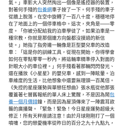
氣。」車影大人突然掏出一個像是遙控器的裝置，
對著何手殘的
包養網
車子按了一下。何手殘的車子
從牆上脫落，在空中旋轉了一百八十度，穩穩地停
在了地面上的一個停車格中。這次，夾角是——零
度。「你被分配給我的泊車學徒了。如果泊車是一
種宗教，你就是那個連方向盤都沒摸過的新信
徒。」她指了指旁邊一輛像是巨型嬰兒車的改造
車：「這是你的訓練工具，從現在開始，你得學會
如何在零點零零一秒內，將這輛車精準停入對面的
針眼大小的車位裡。」何手殘看著那輛閃閃發光、
還在播放《小星星》的嬰兒車，感到一陣眩暈。泊
車維度的生活，比他想象中還要無理頭一百萬倍。
《失控的星座運勢與單戀狂想曲》張水瓶從他那張
覆蓋著七層舊報紙的單人床上驚醒，不是因為鬧
包
養一個月價錢
鐘，而是因為屋頂傳來了一陣震耳欲
聾的廣播聲。「緊急！緊急！今日星座運勢超級大
修正！所有天秤座請注意！由於月球剛剛打了一個
噴嚏，您的戀愛機率從昨日的百分之九十九點九，