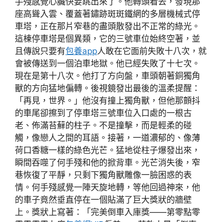
手殘感覺心臟快要跳出來了。他轉頭看去，發現那
座高聳入雲、覆蓋著鏽跡斑斑鐵網的多層機械式停
車塔，正在那片窄巷的盡頭散發出不正常的綠光。
這棟停車塔是個異類，它的三號車位始終空著，並
且傳說只要有
包養app
人敢在它面前失敗十八次，就
會被傳送到一個泊車地獄。他已經失敗了十七次。
現在是第十八次。他打了方向盤，車頭朝著銅獨角
獸的方向猛地偏轉。後視鏡發出最後的溫柔提醒：
「再見，世界。」他沒有撞上獨角獸，但他那顫抖
的車尾卻擦到了停車塔三號車位入口處的一根古
老、佈滿苔蘚的柱子。不是撞擊，而是輕柔的碰
觸，像戀人之間的耳語。接著，一道濃郁的、像薄
荷口香糖一樣的綠色光芒。猛地從柱子爆發出來，
瞬間吞噬了何手殘和他的掀背車。光芒消失後，窄
巷恢復了平靜，只剩下獨角獸雕像一臉困惑的表
情。何手殘感覺一陣天旋地轉，等他回過神來，他
的車子竟然垂直停在一個貼滿了巨大獎狀的牆壁
上。獎狀上寫著：「完美倒車入庫獎——第零點零