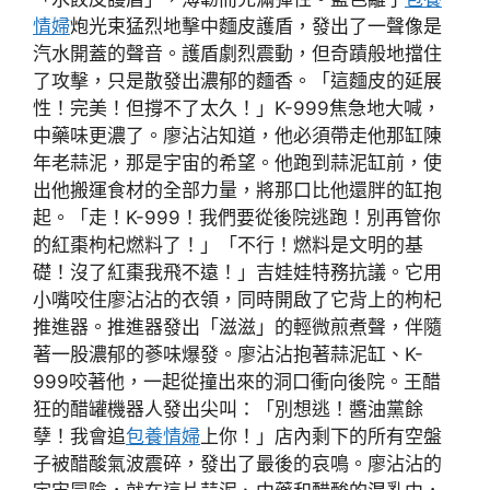
情婦
炮光束猛烈地擊中麵皮護盾，發出了一聲像是
汽水開蓋的聲音。護盾劇烈震動，但奇蹟般地擋住
了攻擊，只是散發出濃郁的麵香。「這麵皮的延展
性！完美！但撐不了太久！」K-999焦急地大喊，
中藥味更濃了。廖沾沾知道，他必須帶走他那缸陳
年老蒜泥，那是宇宙的希望。他跑到蒜泥缸前，使
出他搬運食材的全部力量，將那口比他還胖的缸抱
起。「走！K-999！我們要從後院逃跑！別再管你
的紅棗枸杞燃料了！」「不行！燃料是文明的基
礎！沒了紅棗我飛不遠！」吉娃娃特務抗議。它用
小嘴咬住廖沾沾的衣領，同時開啟了它背上的枸杞
推進器。推進器發出「滋滋」的輕微煎煮聲，伴隨
著一股濃郁的蔘味爆發。廖沾沾抱著蒜泥缸、K-
999咬著他，一起從撞出來的洞口衝向後院。王醋
狂的醋罐機器人發出尖叫：「別想逃！醬油黨餘
孽！我會追
包養情婦
上你！」店內剩下的所有空盤
子被醋酸氣波震碎，發出了最後的哀鳴。廖沾沾的