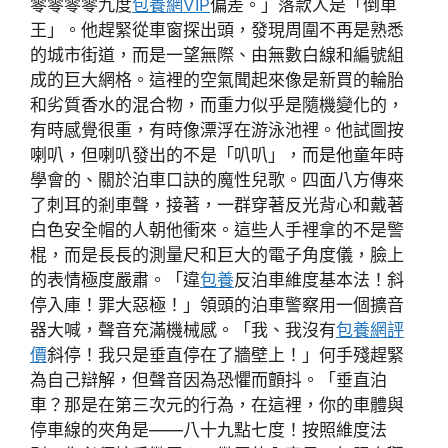
零零零零九度
包養網VIP
偏差。」落款人是「倒車
王」。他趕緊從車窗探出頭，發現周圍不再是熟悉
的城市街道，而是一望無際、由無數白線和編號組
成的巨大網格。這裡的空氣聞起來像是新買的輪胎
和劣質香水的混合物，而重力似乎是隨機變化的，
有時感覺很重，有時像漂浮在游泳池裡。他試圖按
喇叭，但喇叭發出的不是「叭叭」，而是他童年時
學會的、關於泊車口訣的魔性兒歌。四面八方傳來
了刺耳的剎車聲，接著，一群穿著反光背心和戴著
白色安全帽的人朝他衝來。這些人手裡拿的不是警
棍，而是長長的測量尺和巨大的電子角度儀，臉上
的表情極度嚴肅。「違
包養
反泊車維度基本法！斜
停入庫！罪大惡極！」領頭的泊車警察用一個擴音
器大喊，聲音充滿機械感。「我、我沒有
包養網評
價
斜停！我只是垂直停在了牆壁上！」何手殘趕緊
為自己辯解，但聲音因為恐懼而顫抖。「垂直泊
車？那是在第三次元的行為，在這裡，你的車體與
停車線的夾角是——八十九點七度！按照維度法