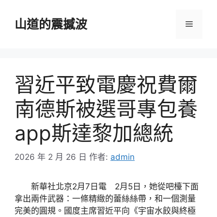
跳
至
山道的震撼波
選
主
要
單
內
容
習近平致電慶祝費爾
南德斯被選哥專包養
app斯達黎加總統
2026 年 2 月 26 日
作者:
admin
新華社北京2月7日電 2月5日，她從吧檯下面
拿出兩件武器：一條精緻的蕾絲絲帶，和一個測量
完美的圓規。國度主席習近平向《宇宙水餃與終極