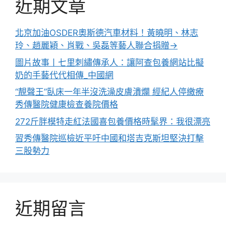
近期文章
北京加油OSDER奧斯德汽車材料！黃曉明、林志
玲、趙麗穎、肖戰、吳磊等藝人聯合捐贈→
圖片故事丨七里刺繡傳承人：讓阿查包養網站比擬
奶的手藝代代相傳_中國網
“靚聲王”臥床一年半沒洗澡皮膚潰爛 經紀人停繳療
秀傳醫院健康檢查養院價格
272斤胖模特走紅法國喜包養價格時髦界：我很漂亮
習秀傳醫院巡檢近平吁中國和塔吉克斯坦堅決打擊
三股勢力
近期留言