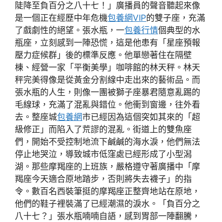
陡降至負百分之八十七！」廣播員的聲音聽起來像
是一個正在經歷中年危機
包養網VIP
的雙子座，充滿
了戲劇性的絕望。張水瓶，一
包養行情
個典型的水
瓶座，立刻感到一陣恐慌，這是他患有「星座預報
壓力症候群」後的標準反應。他單戀著住在隔壁
棟、經營一家「平衡美學」咖啡館的林天秤。林天
秤完美得像是從黃金分割線中走出來的藝術品。而
張水瓶的人生，則像一團被獅子座暴君隨意亂踢的
毛線球，充滿了混亂與錯位。他衝到窗邊，往外看
去。整座城
包養網
市已經因為這個突如其來的「超
級修正」而陷入了荒謬的混亂。街道上的雙魚座
們，開始不受控制地流下鹹鹹的海水淚，他們無法
停止地哭泣，導致城市低窪處已經形成了小型潟
湖。那些摩羯座的上班族，嚴格遵守著廣播中「摩
羯座今天適合原地踏步，否則將失去襪子」的指
令。數百名西裝筆挺的摩羯座正整齊地站在原地，
他們的鞋子裡裝滿了已經潮濕的淚水。「負百分之
八十七？」張水瓶喃喃自語，感到胃部一陣翻騰，