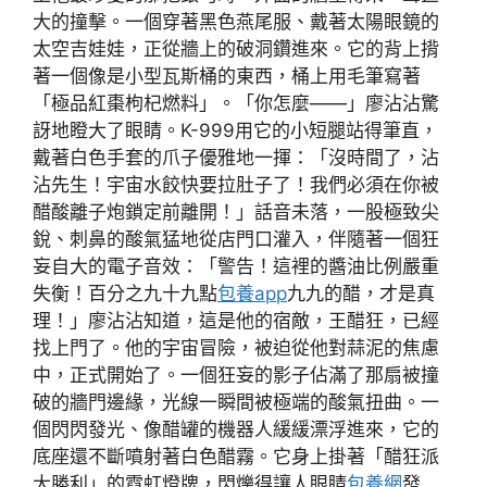
大的撞擊。一個穿著黑色燕尾服、戴著太陽眼鏡的
太空吉娃娃，正從牆上的破洞鑽進來。它的背上揹
著一個像是小型瓦斯桶的東西，桶上用毛筆寫著
「極品紅棗枸杞燃料」。「你怎麼——」廖沾沾驚
訝地瞪大了眼睛。K-999用它的小短腿站得筆直，
戴著白色手套的爪子優雅地一揮：「沒時間了，沾
沾先生！宇宙水餃快要拉肚子了！我們必須在你被
醋酸離子炮鎖定前離開！」話音未落，一股極致尖
銳、刺鼻的酸氣猛地從店門口灌入，伴隨著一個狂
妄自大的電子音效：「警告！這裡的醬油比例嚴重
失衡！百分之九十九點
包養app
九九的醋，才是真
理！」廖沾沾知道，這是他的宿敵，王醋狂，已經
找上門了。他的宇宙冒險，被迫從他對蒜泥的焦慮
中，正式開始了。一個狂妄的影子佔滿了那扇被撞
破的牆門邊緣，光線一瞬間被極端的酸氣扭曲。一
個閃閃發光、像醋罐的機器人緩緩漂浮進來，它的
底座還不斷噴射著白色醋霧。它身上掛著「醋狂派
大勝利」的霓虹燈牌，閃爍得讓人眼睛
包養網
發