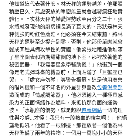
他知道這代表著什麼。林天秤的運勢越差，他那股
積壓已久、無處安放的單戀能量就會越發瘋狂地實
體化。上次林天秤的戀愛運勢跌至百分之二十，張
水瓶就發現他的廚房裡長滿了巨大的、形狀是林天
秤側臉的粉紅色蘑菇。他必須在今天結束前，將林
天秤的運勢至少提升到零。否則，他那份單戀就會
變成某種具備攻擊性的實體。他緊張地跑進他堆滿
了星座圖表和過期甜甜圈的地下室，那裡放著他的
秘密武器。「我需要星象學輔助儀！」他衝到一個
像是老式彈珠臺的機器前，上面貼滿了「巨蟹座已
哭」、「處女座勿碰」等警告標籤。這是他用廢棄
的唱片機和一個不知名的外星計算器改
包養俱樂部
造而成的「情感調節器」。他必須輸入一種極具感
染力的正面情緒作為燃料，來抵抗那負面的運勢
波。「水瓶座的優勢，就是超脫
包養網站
一切的理
性與冷靜…才怪！我只有一腔熱血的傻氣啊！」他絕
望地低吼。他看了一眼腳邊。那裡放著一個他為林
天秤準備了兩年的禮物：一個用一萬塊小小的天秤