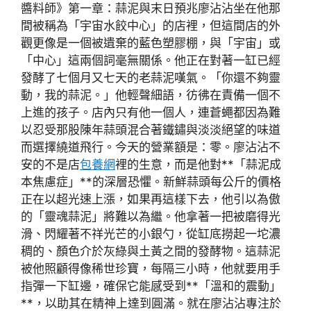
醬料師》第一章：蒜泥與末日預兆廖沾沾坐在他那
間被稱為「宇宙水餃中心」的店裡，但這間店的外
觀更像是一個被遺棄的藍色塑膠棚，與「宇宙」或
「中心」這兩個詞毫無關係。他正在對著一缸已經
發酵了七個月又七天的老蒜泥嘆氣。「你還不夠靈
動，我的蒜泥。」他輕聲細語，彷彿在責備一個不
上進的孩子。店內只有他一個人，連蒼蠅都因為難
以忍受那股陳年蒜頭混合著鐵鏽與淡淡絕望的味道
而選擇繞道飛行。今天的營業額是：零。廖沾沾不
安的不是店
包養網
裡的生意，而是他對**「蒜泥成
本焦慮症」**的深層恐懼。新鮮蒜頭每公斤的價格
正在以超光速上漲，如果再這樣下去，他引以為傲
的「靈魂蒜泥」將難以為繼。他拿著一把被磨得光
滑、閃耀著不祥光芒的小銀勺，從缸底撈起一坨濃
稠的、顏色介於灰綠與土黃之間的發酵物。這蒜泥
被他照顧得像稀世珍寶，每隔三小時，他就要用手
指彈一下缸邊，確保它能感受到**「溫和的震動」
**，以助其在精神上達到圓滿。就在廖沾沾專注於