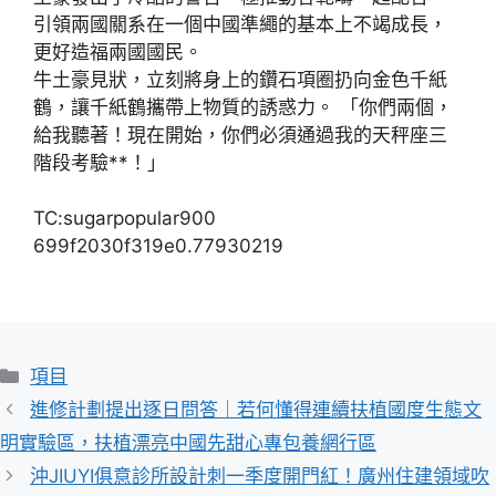
引領兩國關系在一個中國準繩的基本上不竭成長，
更好造福兩國國民。
牛土豪見狀，立刻將身上的鑽石項圈扔向金色千紙
鶴，讓千紙鶴攜帶上物質的誘惑力。 「你們兩個，
給我聽著！現在開始，你們必須通過我的天秤座三
階段考驗**！」
TC:sugarpopular900
699f2030f319e0.77930219
分
項目
類
進修計劃提出逐日問答｜若何懂得連續扶植國度生態文
明實驗區，扶植漂亮中國先甜心專包養網行區
沖JIUYI俱意診所設計刺一季度開門紅！廣州住建領域吹