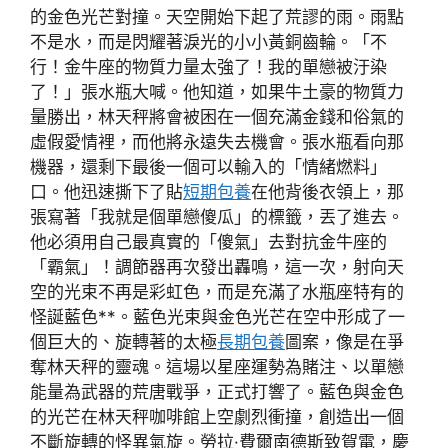
的金色光芒對撞。天空開始下起了荒謬的雨。雨點
不是水，而是閃耀著淚光的小小黃銅齒輪。「不
行！金牛座的物質力量太強了！我的單戀被汙染
了！」張水瓶大喊。他知道，如果牛土豪的物質力
量勝出，林天秤將會被困在一個充滿金錢和俗氣的
虛假愛情裡，而他將永遠失去機會。張水瓶看向那
機器，還剩下最後一個可以輸入的「情緒燃料」
口。他迅速撕下了貼
短期包養
在他背後衣領上，那
張寫著「我就是個單戀傻瓜」的標籤，丟了進去。
他必須用自己最真實的「傻氣」去對抗金牛座的
「霸氣」！調節器再次發出轟鳴，這一次，射向天
空的光束不再是彩虹色，而是充滿了水瓶座特有的
怪誕藍色**。藍色光束與金色光芒在空中形成了一
個巨大的、旋轉著的太極
長期包養
圖案，像是在爭
奪林天秤的靈魂。這場以星座運勢為賭注、以單戀
能量為武器的荒唐戰爭，正式打響了。藍色與金色
的光芒在林天秤咖啡館上空劇烈衝撞，創造出一個
不斷旋轉的怪異氣旋。勞拉·費爾南德斯致賀電，慶