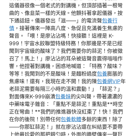
這儀器很像一個老式的對講機，但頂部插著一根彎
曲的、像韭菜一樣的天線。他顫抖著拿起儀器，按
下通話鈕。儀器發出「滋——」的電流聲
包養行
情
，接著傳來一陣高八度、急促且充滿養生焦慮的
聲音。「喂！是廖沾沾嗎！快接聽！這裡是 K-
999！宇宙水餃聯盟特級特務！你那邊是不是已經
聞到宇宙級的酸味了？我們需要你的蒜泥！你被徵
召了！馬上！」廖沾沾的耳朵被這聲音震得嗡嗡作
響，他捏著對講機，困惑地喊道：「特務？酸味？
等等！我聞到的不是酸味！是麵粉過度
包養
膨脹的
焦慮味！還有，我現在走不開！我的陳
包養網VIP
年
老蒜泥需要每隔三小時的溫和震動！」「蒜泥？」
對面傳來K-999崩潰
包養妹
的尖叫聲，帶著濃濃的
中藥味電子雜音：「重點不是蒜泥！重點是**時空
正在彎曲！**我們的推進器快沒紅棗了！快！我們
在你的後院！別帶任何
包養軟體
多餘的東西！除了
——你那缸蒜泥！」就在廖沾沾還在糾結要不要帶
上他最珍愛的那把銀勺時，外面的牆壁傳來一聲巨