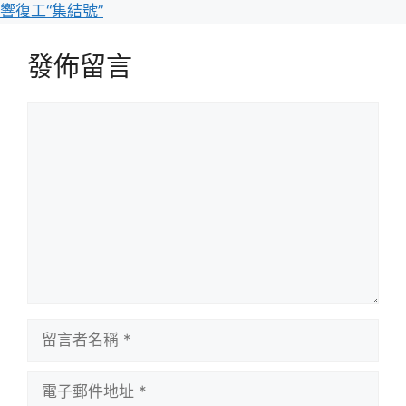
響復工“集結號”
發佈留言
留
言
留
言
者
電
名
子