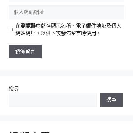
稱
郵
個
件
人
地
網
在
瀏覽器
中儲存顯示名稱、電子郵件地址及個人
址
站
網站網址，以供下次發佈留言時使用。
網
址
搜尋
搜尋