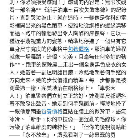
則，你必須接受懲罰！」懲罰的內容是：無限次觀
看一部名為**《新手泊車七百次失敗集錦》的紀錄
片，直到哭泣為止。就在這時，一輛像是從科幻電
影裡開出來的黑色跑車，優雅地從網格的邊緣漂移
而過。跑車的輪胎發出令人陶醉的摩擦聲，它以一
種近乎蔑視重力的姿態，精準地停進了一個只有它
車身尺寸寬度的停車格中
包養價格
。那泊車的過程
就像一場舞蹈，流暢、完美，且毫無任何多餘的動
作**。跑車的駕駛座上走出一個全身黑色皮衣的女
人，她戴著一副透明護目鏡，冷酷地朝著何手殘的
方向走來。她的步伐優雅而精準，每一步都像是被
測量過一樣，完美地落在網格線上。「車影大
人！」泊車警察們立刻立正站好，連測量尺都顫抖
著不敢發出聲音。她走到何手殘面前，輕蔑地掃了
一眼他那輛垂
包養價格
直貼在牆上的掀背車，語氣
冰冷。「新手，你的車技像一團混亂的毛線球。你
污染了泊車維度的純粹性。」「但你的後視鏡貼紙
——『永不放棄』，讓我看到了一絲愚蠢的勇