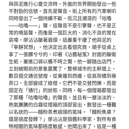
與蒜泥進行心靈交流時，外面的世界開始發出一些
不對勁的信號。首先是聲音。街上所有的汽車喇叭
同時發出了一個持續不斷、低沉且潮濕的「咕嚕
——咕嚕——」聲。這聲音不是引擎聲，也不是正
常的鳴笛聲，而像是一個巨大的、消化不良的胃在
哀嚎。廖沾沾皺著眉頭，這嚴重干擾了他蒜泥的
「寧靜冥想」。他決定出去看個究竟，順手從桌上
拿了一張髒兮兮的，印著《沾醬秘笈》封面的皺衛
生紙，塞進口袋以備不時之需。他一腳踏出店門，
立刻被眼前的景象震驚了。整條城市的主幹道上，
數百個交通信號燈，從東邊到西邊，從高架橋到巷
弄口，全部變成了綠燈。它們不是交替閃爍，而是
固定在「通行」的狀態，同時，每一個燈箱都發出
了那種「咕嚕咕嚕」的聲音，並且有一層淡淡的、
熱氣騰騰的白霧從燈箱的頂部冒出，散發出一種難
以名狀的——麵粉蒸煮過頭的氣味。「麵粉焦慮？
還是過度發酵？」廖沾沾是個醬料學家，對所有食
物相關的氣味都極度敏感。他聞出來了，這是一種