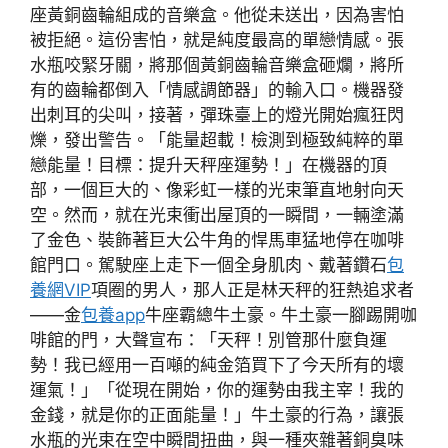
座黃銅齒輪組成的音樂盒。他從未送出，因為害怕
被拒絕。這份害怕，就是純度最高的單戀情感。張
水瓶咬緊牙關，將那個黃銅齒輪音樂盒砸爛，將所
有的齒輪都倒入「情感調節器」的輸入口。機器發
出刺耳的尖叫，接著，彈珠臺上的燈光開始瘋狂閃
爍，發出警告。「能量超載！檢測到極致純粹的單
戀能量！目標：提升天秤座運勢！」在機器的頂
部，一個巨大的、像彩虹一樣的光束筆直地射向天
空。然而，就在光束衝出屋頂的一瞬間，一輛塗滿
了金色、裝飾著巨大公牛角的悍馬車猛地停在咖啡
館門口。駕駛座上走下一個全身肌肉、戴著鑽石
包
養網VIP
項圈的男人，那人正是林天秤的狂熱追求者
——金
包養app
牛座霸總牛土豪。牛土豪一腳踢開咖
啡館的門，大聲宣布：「天秤！別管那什麼負運
勢！我已經用一百噸的純金箔買下了今天所有的壞
運氣！」「從現在開始，你的運勢由我主宰！我的
金錢，就是你的正面能量！」牛土豪的行為，讓張
水瓶的光束在空中瞬間扭曲，與一種夾雜著銅臭味