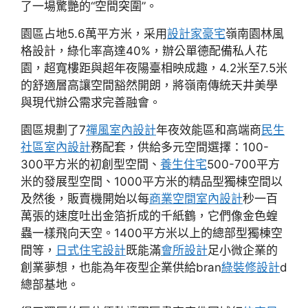
了一場驚艷的“空間突圍”。
園區占地5.6萬平方米，采用
設計家豪宅
嶺南園林風
格設計，綠化率高達40%，辦公單德配備私人花
園，超寬樓距與超年夜陽臺相映成趣，4.2米至7.5米
的舒適層高讓空間豁然開朗，將嶺南傳統天井美學
與現代辦公需求完善融會。
園區規劃了7
禪風室內設計
年夜效能區和高端商
民生
社區室內設計
務配套，供給多元空間選擇：100-
300平方米的初創型空間、
養生住宅
500-700平方
米的發展型空間、1000平方米的精品型獨棟空間以
及然後，販賣機開始以每
商業空間室內設計
秒一百
萬張的速度吐出金箔折成的千紙鶴，它們像金色蝗
蟲一樣飛向天空。1400平方米以上的總部型獨棟空
間等，
日式住宅設計
既能滿
會所設計
足小微企業的
創業夢想，也能為年夜型企業供給bran
綠裝修設計
d
總部基地。