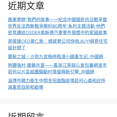
近期文章
廣東舉辦“我們的故事——紀念中國國民抗日戰爭暨
世界反法西斯戰爭勝利80周年”系列主題活動 他們
密意講述OSDER奧斯德汽車零件狼煙中的家國故事
英偉達CEO黃仁勛：總感覺公司快倒JIUYI俱意住宅
設計閉了
寶躲之城｜沙到九宮格時租漠小鎮重生記_中國網
抱團強村 連鎖共富——看浙江寧甜心查包養網波市
若何以片區組團驅動村落復興新引擎_中國網
淄博市精力衛生中間支招面臨疫情若何心森和診所
減重思自助和勸導
近期留言