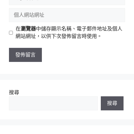
子
稱
郵
個
件
人
地
網
在
瀏覽器
中儲存顯示名稱、電子郵件地址及個人
址
站
網站網址，以供下次發佈留言時使用。
網
址
搜尋
搜尋