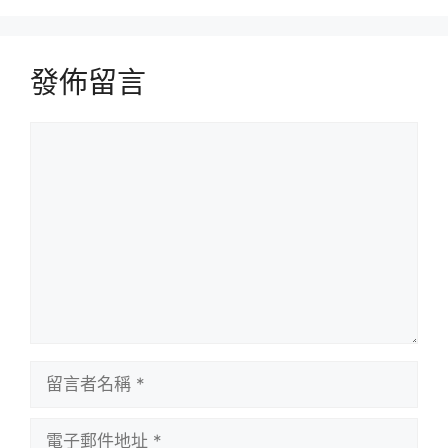
發佈留言
留
言
留
言
者
電
名