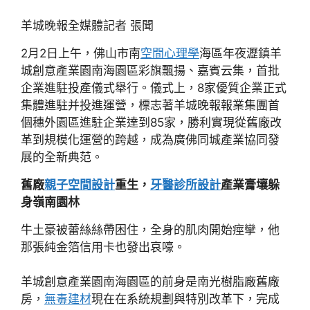
羊城晚報全媒體記者 張聞
2月2日上午，佛山市南
空間心理學
海區年夜瀝鎮羊
城創意產業園南海園區彩旗飄揚、嘉賓云集，首批
企業進駐投產儀式舉行。儀式上，8家優質企業正式
集體進駐并投進運營，標志著羊城晚報報業集團首
個穗外園區進駐企業達到85家，勝利實現從舊廠改
革到規模化運營的跨越，成為廣佛同城產業協同發
展的全新典范。
舊廠
親子空間設計
重生，
牙醫診所設計
產業膏壤躲
身嶺南園林
牛土豪被蕾絲絲帶困住，全身的肌肉開始痙攣，他
那張純金箔信用卡也發出哀嚎。
羊城創意產業園南海園區的前身是南光樹脂廠舊廠
房，
無毒建材
現在在系統規劃與特別改革下，完成