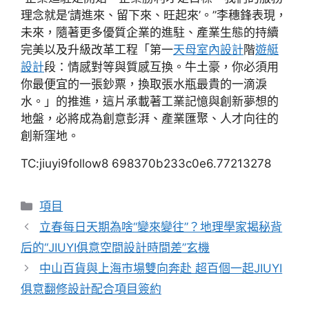
理念就是‘請進來、留下來、旺起來’。”李穗鋒表現，
未來，隨著更多優質企業的進駐、產業生態的持續
完美以及升級改革工程「第一
天母室內設計
階
遊艇
設計
段：情感對等與質感互換。牛土豪，你必須用
你最便宜的一張鈔票，換取張水瓶最貴的一滴淚
水。」的推進，這片承載著工業記憶與創新夢想的
地盤，必將成為創意彭湃、產業匯聚、人才向往的
創新窪地。
TC:jiuyi9follow8 698370b233c0e6.77213278
分
項目
類
立春每日天期為啥“變來變往”？地理學家揭秘背
后的“JIUYI俱意空間設計時間差”玄機
中山百貨與上海市場雙向奔赴 超百個一起JIUYI
俱意翻修設計配合項目簽約