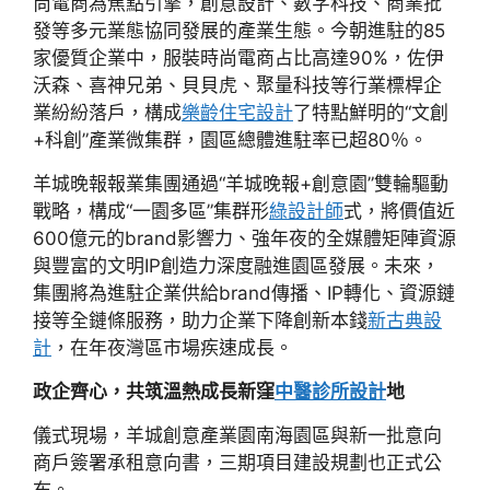
尚電商為焦點引擎，創意設計、數字科技、商業批
發等多元業態協同發展的產業生態。今朝進駐的85
家優質企業中，服裝時尚電商占比高達90%，佐伊
沃森、喜神兄弟、貝貝虎、聚量科技等行業標桿企
業紛紛落戶，構成
樂齡住宅設計
了特點鮮明的“文創
+科創”產業微集群，園區總體進駐率已超80％。
羊城晚報報業集團通過“羊城晚報+創意園”雙輪驅動
戰略，構成“一園多區”集群形
綠設計師
式，將價值近
600億元的brand影響力、強年夜的全媒體矩陣資源
與豐富的文明IP創造力深度融進園區發展。未來，
集團將為進駐企業供給brand傳播、IP轉化、資源鏈
接等全鏈條服務，助力企業下降創新本錢
新古典設
計
，在年夜灣區市場疾速成長。
政企齊心，共筑溫熱成長新窪
中醫診所設計
地
儀式現場，羊城創意產業園南海園區與新一批意向
商戶簽署承租意向書，三期項目建設規劃也正式公