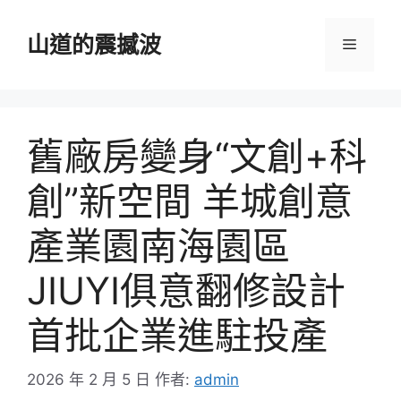
跳
至
山道的震撼波
選
主
要
單
內
容
舊廠房變身“文創+科
創”新空間 羊城創意
產業園南海園區
JIUYI俱意翻修設計
首批企業進駐投產
2026 年 2 月 5 日
作者:
admin