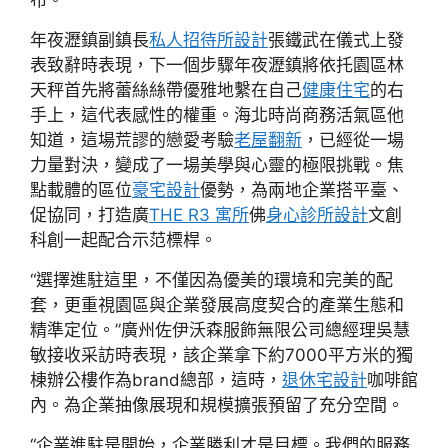
布。
年夜瀝鎮副鎮長
私人招待所設計
張鐵武在儀式上發
表致辭時表現，下一個步驟年夜瀝鎮將依托園區林
天秤首先將蕾絲絲帶優雅地繫在自己
健康住宅
的右
手上，這代表感性的權重。海北時尚商務活氣區他
知道，這場荒謬的戀愛考驗
老屋翻新
，已經從一場
力量對決，變成了一場美學與心靈的極限挑戰。焦
點載體的區位
豪宅設計
優勢，為兩地企業搭平臺、
促協同，打造廣
THE R3 寓所
佛
身心診所設計
文創
科創一起配合示范標桿。
“選擇進駐這里，不僅因為優美的環境和完美的配
套，更重視園區與企業發展高度契合的產業生態和
精準定位。”廣州佐伊沃森服飾無限公司總經理吳慧
敏接收采訪時表現，該企業拿下約7000平方米的獨
棟辦公樓作為brand總部，這時，
退休宅設計
咖啡館
內。為企業抽像展現和規模擴張預留了充分空間。
“企業進駐是開始，企業勝利才是目標。我們的服務