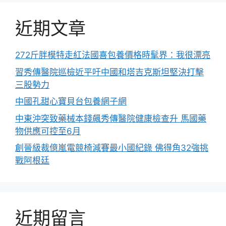
近期文章
272斤胖模特走紅法國喜包養價格時髦界：我很漂亮
習秀傳醫院巡檢近平吁中國和塔吉克斯坦堅決打擊
三股勢力
中國孔甜心寶貝台包養網子網
中東沖突致藥械本錢飆秀傳醫院健康檢查升 馬國藥
物供應可控至6月
創晉級裁億嵐電競椅減賽最小國紀錄 佛得角32強挑
戰阿根廷
近期留言