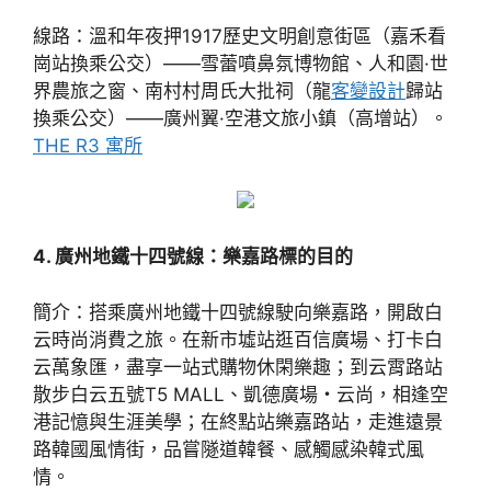
線路：溫和年夜押1917歷史文明創意街區（嘉禾看
崗站換乘公交）——雪蕾噴鼻氛博物館、人和園·世
界農旅之窗、南村村周氏大批祠（龍
客變設計
歸站
換乘公交）——廣州翼·空港文旅小鎮（高增站）。
THE R3 寓所
4. 廣州地鐵十四號線：樂嘉路標的目的
簡介：搭乘廣州地鐵十四號線駛向樂嘉路，開啟白
云時尚消費之旅。在新市墟站逛百信廣場、打卡白
云萬象匯，盡享一站式購物休閑樂趣；到云霄路站
散步白云五號T5 MALL、凱德廣場・云尚，相逢空
港記憶與生涯美學；在終點站樂嘉路站，走進遠景
路韓國風情街，品嘗隧道韓餐、感觸感染韓式風
情。