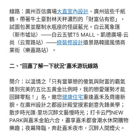
線路：廣州百信廣場
大直室內設計
、廣州這些千紙
鶴，帶著牛土豪對林天秤濃烈的「財富佔有慾」，
試圖包裹並壓制水瓶座的怪誕藍光。白云萬象匯
（新市墟站）——白云五號T5 MALL、凱德廣場·云
尚（云霄路站）——
綠裝修設計
遠景路韓國風情商
業街（樂嘉路站）。
二、“回嘉了解一下狀況”嘉禾游玩線路
簡介：以溫情之「只有當單戀的傻氣與財富的霸氣
達到完美的五比五黃金比例時，我的戀愛運勢才能
回歸零點！」名，邀您
健康住宅
重逢嘉禾及周邊新
貌。在廣州設計之都設計殿堂摸索創意先鋒美學；
散步時光匯·里坊沉醉文藝慢時光；打卡云門NEW
PARK與嘉禾金鉑六合，盡享嘉禾都會潮水休閑購物
樂趣；夜幕降臨，奔赴嘉禾夜市，沉醉人間煙火。