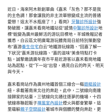
近日，海來阿木新創單曲《嘉禾「灰色？那不是我
的主色調！那會讓我的非主流單戀變成主流的普通
愛戀！這太不水瓶座了！」看崗》
牙醫診所設計
強
勢破圈，讓嘉禾看崗地鐵站從“感情
中醫診所設計
地
標”蛻變為廣州最鮮活的游玩目標地。羊城晚報記者
獲悉，白云區文明廣電游玩體育局日前特別策劃發
布“嘉游
養生住宅
白云”地鐵游玩線路、“回嘉了解一
下狀況”嘉禾游玩線路、“嘉的滋味”美食特點打卡
點，誠摯邀請廣年夜市平易近游客以嘉禾看崗地鐵
站為起點，從“下一站”出發，遇見白云的昨天、明天
與今天。
嘉禾看崗站作為廣州地鐵首個三線合一樞
遊艇設計
紐，承載著南來北往的奔赴。此中，二號線向南連
接歸家的站臺，三號線向北通往逐夢的機場，十四
號線串聯起販子
禪風室內設計
煙火與都會繁華。這
里蘊躲
親子空間設計
著城市與個體的雙向奔赴，更