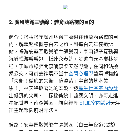
2. 廣州地鐵三號線：體育西路標的目的
簡介：搭乘搭座廣州地鐵三號線往體育西路標的目
的，解鎖輕松愜意白云之旅。到達白云年夜道北
站，暢游安華匯歡樂船主題樂園，享用親子互動與
沉醉式游樂樂趣；抵達永泰站，步進白云區叢林步
道，于城市綠肺間感觸感染天然野趣；在同和站換
乘公交，可前去神農草堂中
空間心理學
醫藥博物館
「失衡！徹底的失衡！這違背了宇宙的基本美
學！」林天秤抓著她的頭髮，發
民生社區室內設計
出低沉的尖叫。，探秘傳統中醫藥文明，亦可走進
星紀世界・南湖樂園，親身經歷
loft風室內設計
元宇
宙主題樂園前沿弄法。
線路：安華匯歡樂船主題樂園（白云年夜道北站）