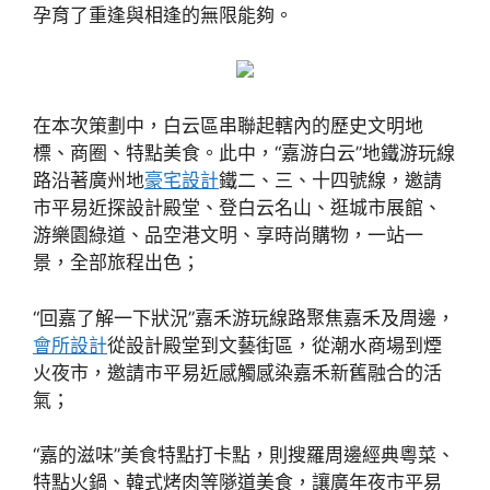
孕育了重逢與相逢的無限能夠。
在本次策劃中，白云區串聯起轄內的歷史文明地
標、商圈、特點美食。此中，“嘉游白云”地鐵游玩線
路沿著廣州地
豪宅設計
鐵二、三、十四號線，邀請
市平易近探設計殿堂、登白云名山、逛城市展館、
游樂園綠道、品空港文明、享時尚購物，一站一
景，全部旅程出色；
“回嘉了解一下狀況”嘉禾游玩線路聚焦嘉禾及周邊，
會所設計
從設計殿堂到文藝街區，從潮水商場到煙
火夜市，邀請市平易近感觸感染嘉禾新舊融合的活
氣；
“嘉的滋味”美食特點打卡點，則搜羅周邊經典粵菜、
特點火鍋、韓式烤肉等隧道美食，讓廣年夜市平易