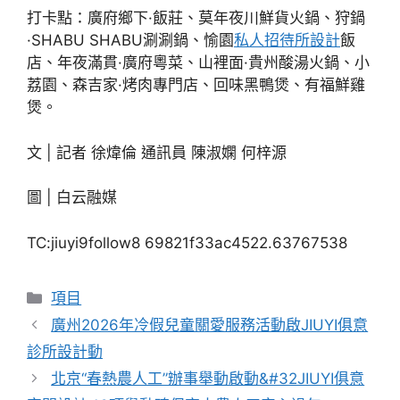
打卡點：廣府鄉下·飯莊、莫年夜川鮮貨火鍋、狩鍋
·SHABU SHABU涮涮鍋、愉園
私人招待所設計
飯
店、年夜滿貫·廣府粵菜、山裡面·貴州酸湯火鍋、小
荔園、森吉家·烤肉專門店、回味黑鴨煲、有福鮮雞
煲。
文 | 記者 徐煒倫 通訊員 陳淑嫻 何梓源
圖 | 白云融媒
TC:jiuyi9follow8 69821f33ac4522.63767538
分
項目
類
廣州2026年冷假兒童關愛服務活動啟JIUYI俱意
診所設計動
北京“春熱農人工”辦事舉動啟動&#32JIUYI俱意