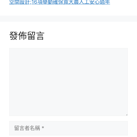
空間設計;16項舉動確保寬大農人工安心過年
發佈留言
留
言
留
言