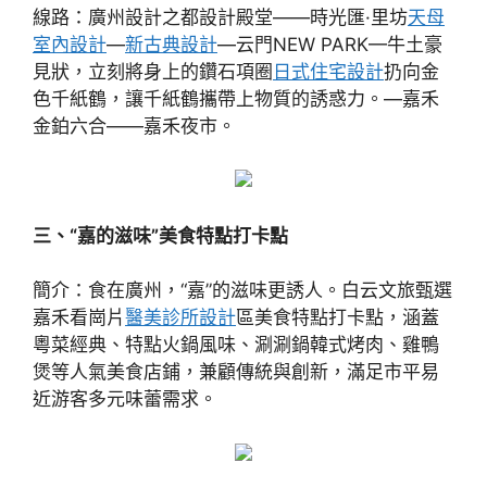
線路：廣州設計之都設計殿堂——時光匯·里坊
天母
室內設計
—
新古典設計
—云門NEW PARK—牛土豪
見狀，立刻將身上的鑽石項圈
日式住宅設計
扔向金
色千紙鶴，讓千紙鶴攜帶上物質的誘惑力。—嘉禾
金鉑六合——嘉禾夜市。
三、“嘉的滋味”美食特點打卡點
簡介：食在廣州，“嘉”的滋味更誘人。白云文旅甄選
嘉禾看崗片
醫美診所設計
區美食特點打卡點，涵蓋
粵菜經典、特點火鍋風味、涮涮鍋韓式烤肉、雞鴨
煲等人氣美食店鋪，兼顧傳統與創新，滿足市平易
近游客多元味蕾需求。