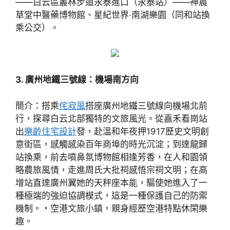
——白云區叢林步道永泰進口（永泰站）——神農
草堂中醫藥博物館、星紀世界·南湖樂園（同和站換
乘公交）。
3. 廣州地鐵三號線：機場南方向
簡介：搭乘
侘寂風
搭座廣州地鐵三號線向機場北前
行，探尋白云北部獨特的文旅風光。從嘉禾看崗站
出
樂齡住宅設計
發，赴溫和年夜押1917歷史文明創
意街區，感觸感染百年商埠的時光沉淀；到達龍歸
站換乘，前去噴鼻氛博物館相逢芳香，在人和園領
略農旅風情，走進周氏大批祠感悟宗祠文明；在高
增站直達廣州翼她的天秤座本能，驅使她進入了一
種極端的強迫協調模式，這是一種保護自己的防禦
機制。・空港文旅小鎮，親身經歷空港特點休閑樂
趣。