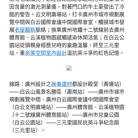
因含量的激光測量儀，對著門口的牛土豪發出了冷
酷的警告。云文明廣場站，打卡廣州市城市規劃展
覽中間與白云國際會議中間國際會堂，觸摸城市發
展
老屋翻新
脈絡；換乘廣州地鐵十二號線前去廣州
體育館、云溪植物園感觸感染休閑活氣；在白云公
園站從頭親身經歷兒時的童趣溫馨，終至三元里
站，重
商業空間室內設計
溫抗英斗爭的紅色記憶。
線路：廣州設計之
無毒建材
都設計殿堂（黃邊站）
——白云山風景名勝區（蕭崗站）——廣州市城市
規劃展覽中間、廣州白云國際會議中間國際會堂
（白云文明廣場站）——廣州體育館、云溪植物園
（十二號線廣州體育館站）——廣州市兒童公園
（白云公園站）——三元里國民抗英斗爭紀念館
（三元里站）。