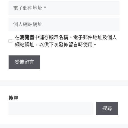
者
電
名
子
稱
郵
個
件
人
地
網
在
瀏覽器
中儲存顯示名稱、電子郵件地址及個人
址
站
網站網址，以供下次發佈留言時使用。
網
址
搜尋
搜尋