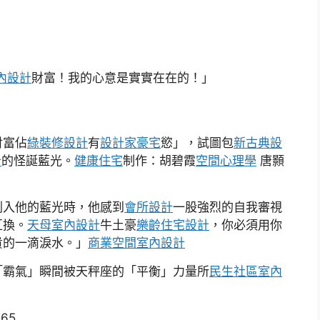
室內設計
財富！我的心意是實實在在的！」
財富佔
綠裝修設計
有
設計家豪宅
慾」，試圖包
新古典設
計
的怪誕藍光。
健康住宅
制作：胡碧霞
空間心理學
唐顥
刺入他的藍光時，他感到
會所設計
一股強烈的自我審視
互換。
天母室內設計
牛土豪
樂齡住宅設計
，你必須用你
貴的一滴淚水。」
商業空間室內設計
「霸氣」瞬間被天秤座的「平衡」力量所
民生社區室內
365