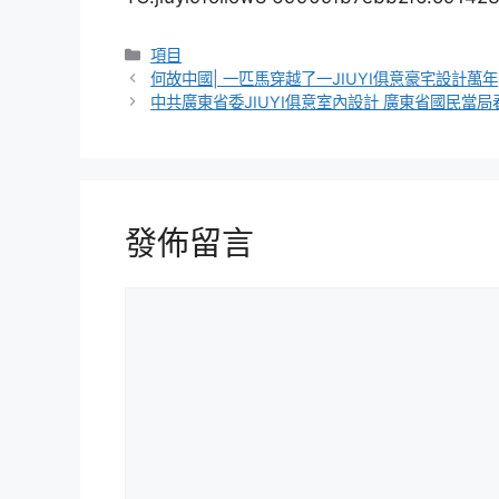
分
項目
類
何故中國| 一匹馬穿越了一JIUYI俱意豪宅設計萬年
中共廣東省委JIUYI俱意室內設計 廣東省國民當
發佈留言
留
言