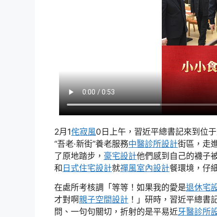
2月1
侘寂風
0日上午，習近平總書記來到位于
“吾老·新街”養老服務
中醫診所設計
街區，走
了原地踏步，
豪宅設計
他們感到自己的襪子
和
日式住宅設計
就
禪風室內設計
餐環境，仔
在處所考核調「等等！如果我的愛是
退休宅
才對啊
親子空間設計
！」研時，習近平總書
問、一句句關切，折射的是平易近
牙醫診所