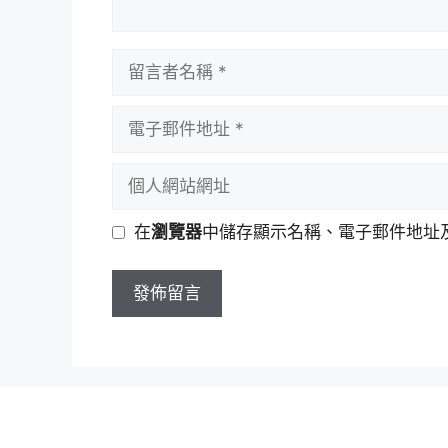
留
言
者
電
名
子
稱
郵
個
件
人
地
網
在
瀏覽器
中儲存顯示名稱、電子郵件地址
址
站
網
址