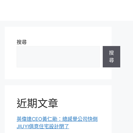
搜尋
搜
尋
近期文章
英偉達CEO黃仁勛：總感覺公司快倒
JIUYI俱意住宅設計閉了