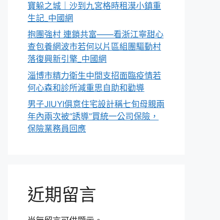
寶躲之城｜沙到九宮格時租漠小鎮重
生記_中國網
抱團強村 連鎖共富——看浙江寧甜心
查包養網波市若何以片區組團驅動村
落復興新引擎_中國網
淄博市精力衛生中間支招面臨疫情若
何心森和診所減重思自助和勸導
男子JIUYI俱意住宅設計稱七旬母親兩
年內兩次被“誘導”買統一公司保險，
保險業務員回應
近期留言