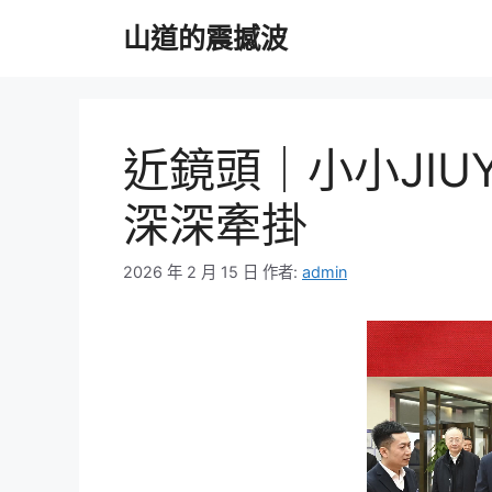
跳
山道的震撼波
至
主
要
內
容
近鏡頭｜小小JIU
深深牽掛
2026 年 2 月 15 日
作者:
admin