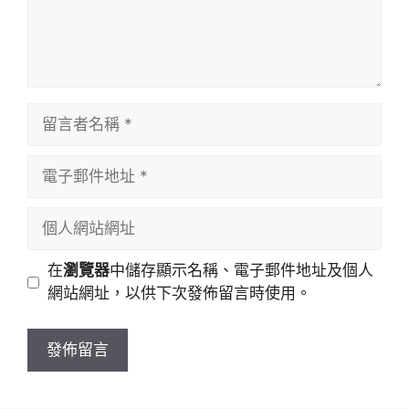
留
言
者
電
名
子
稱
郵
個
件
人
地
網
在
瀏覽器
中儲存顯示名稱、電子郵件地址及個人
址
站
網站網址，以供下次發佈留言時使用。
網
址