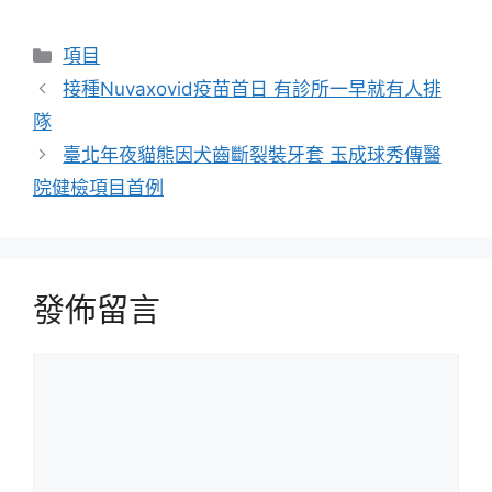
分
項目
類
接種Nuvaxovid疫苗首日 有診所一早就有人排
隊
臺北年夜貓熊因犬齒斷裂裝牙套 玉成球秀傳醫
院健檢項目首例
發佈留言
留
言