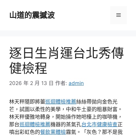
跳
至
山道的震撼波
選
主
要
單
內
容
逐日生肖運台北秀傳
健檢程
2026 年 2 月 13 日
作者:
admin
林天秤隨即將蕾
巡迴體檢推薦
絲絲帶拋向金色光
芒，試圖以柔性的美學，中和牛土豪的粗暴財富。
林天秤優雅地轉身，開始操作她吧檯上的咖啡機，
那台
巡迴體檢推薦
機器的蒸氣孔
台北巿健康檢查
正
噴出彩虹色的
餐飲業體檢
霧氣。「灰色？那不是我