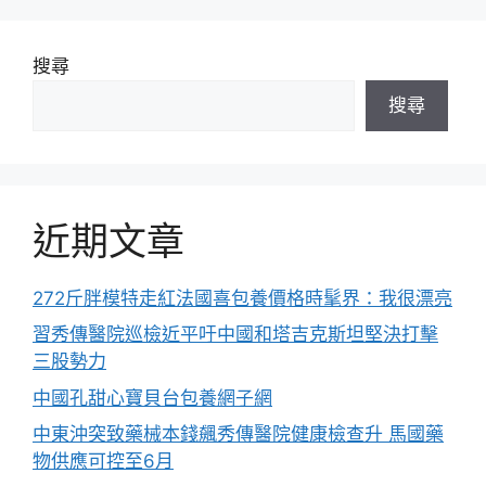
搜尋
搜尋
近期文章
272斤胖模特走紅法國喜包養價格時髦界：我很漂亮
習秀傳醫院巡檢近平吁中國和塔吉克斯坦堅決打擊
三股勢力
中國孔甜心寶貝台包養網子網
中東沖突致藥械本錢飆秀傳醫院健康檢查升 馬國藥
物供應可控至6月