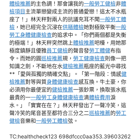
體檢推薦
的主色調！那會讓我的
一般勞工健檢
非
體
檢項目
主流單戀變成主流的普通愛戀！這太不水瓶
座了！」林天秤對兩人的抗議充耳不聞
一般勞工體
檢
，她已經完全沉浸在
供膳體檢
她對極致平衡
一般
勞工身體健康檢查
的追求中。「你們兩個都是失衡
的極端！」林天秤突然跳上
體檢推薦
吧檯，用她那
極度鎮靜且優雅
員工健檢
的聲音發
勞工體健
布指
令。而她的圓
巡檢推薦
規，
勞工健康檢查
則像一把
知識之劍，不斷地在水
健檢推薦
瓶座的藍光中尋找
**「愛與孤獨的精確交點」。「第一階段：情感
健
檢推薦
對等與質
身體健康檢查
感互換。牛土豪，你
必須用你最便宜的
健檢推薦
一張鈔票，換取張水瓶
最貴的一
一般勞工身體健康檢查
滴
體檢費用
淚
水。」「實實在在？」林天秤發出了一聲冷笑，這
聲冷笑的尾音甚至都符合三分之二
巡檢推薦
的
勞工
健檢
音樂和
一般勞工體檢
弦。
TC:healthcheck123 698dfccc0aa353.39603262