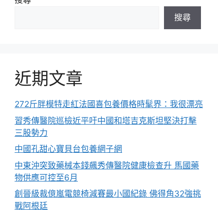
搜尋
搜尋
近期文章
272斤胖模特走紅法國喜包養價格時髦界：我很漂亮
習秀傳醫院巡檢近平吁中國和塔吉克斯坦堅決打擊
三股勢力
中國孔甜心寶貝台包養網子網
中東沖突致藥械本錢飆秀傳醫院健康檢查升 馬國藥
物供應可控至6月
創晉級裁億嵐電競椅減賽最小國紀錄 佛得角32強挑
戰阿根廷