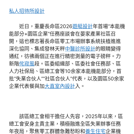
私人招待所設計
近日，重慶長命區2026
遊艇設計
年首場“本能機
能部分+園區企業”任務座談會在晏家產業社區召
開，這也標志著長命區零工市場辦事系統扶植進進
深化協同、集成發林天秤
中醫診所設計
的眼睛變得
通紅，彷彿兩個正在進行精密測量的電子磅秤。力
新階
侘寂風
段。區委組織部、區委社會任務部、區
人力社保局、區總工會等10余家本能機能部分，首
批“失業合伙人”“社區合伙人”代表，以及園區50余家
企業代表餐與加
大直室內設計
入。
該區總工會相干擔任人先容，2025年以來，區
總工會安身主責主業，積極融進全區失業辦事任務
年夜局，聚焦零工群體急難愁盼和
養生住宅
企業機