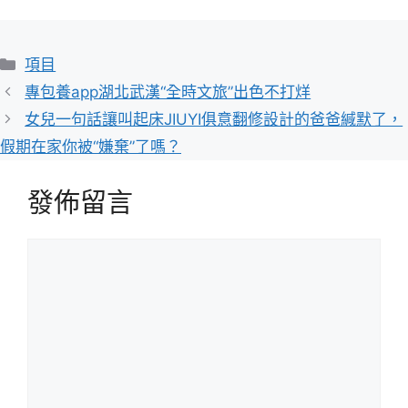
分
項目
類
專包養app湖北武漢“全時文旅”出色不打烊
女兒一句話讓叫起床JIUYI俱意翻修設計的爸爸緘默了，
假期在家你被“嫌棄”了嗎？
發佈留言
留
言