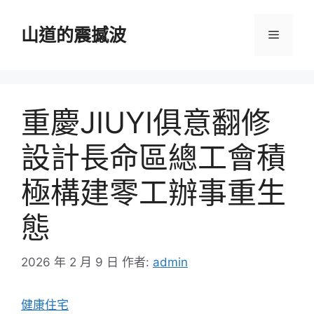
跳
至
山道的震撼波
選
主
要
單
內
容
重慶JIUYI俱意翻修
設計長命區總工會積
極構建零工辦事重生
態
2026 年 2 月 9 日
作者:
admin
健康住宅