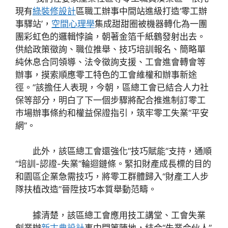
現有
綠裝修設計
區職工辦事中間站進級打造‘零工辦
事驛站’，
空間心理學
集成甜甜圈被機器轉化為一團
團彩虹色的邏輯悖論，朝著金箔千紙鶴發射出去。
供給政策徵詢、職位推舉、技巧培訓報名、簡略單
純休息合同領導、法令徵詢支援、工會進會轉會等
辦事，摸索順應零工特色的工會維權和辦事新途
徑。”該擔任人表現，今朝，區總工會已結合人力社
保等部分，明白了下一個步驟將配合推進制訂零工
市場辦事條約和權益保證指引，筑牢零工失業“平安
網”。
此外，該區總工會還強化“技巧賦能”支持，通順
“培訓-認證-失業”輪迴鏈條。緊扣財產成長標的目的
和園區企業急需技巧，將零工群體歸入“財產工人步
隊扶植改造”晉陞技巧本質舉動范疇。
據清楚，該區總工會應用技工講堂、工會失業
創業辦
新古典設計
事中間等陣地，結合“失業合伙人”