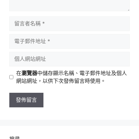
留
言
者
電
名
子
稱
郵
個
件
人
地
網
在
瀏覽器
中儲存顯示名稱、電子郵件地址及個人
址
站
網站網址，以供下次發佈留言時使用。
網
址