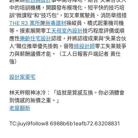
中的培訓機構，開闢發布模塊化、短平快的技巧培
訓“微課程”和“技巧包”，如叉車駕駛員、消防舉措措
THE R3 寓所
施
無毒建材
操縱員、橋式起重機司機
等。摸索展開零工
天母室內設計
技巧程度評價或順
應性
樂齡住宅設計
認證，并將認證成果與“失業合伙
人”職位推舉優先掛鉤，晉陞
綠設計師
零工失業競爭
力與薪酬議價才能。（工人日報客戶端記者 黃仕
強）
設計家豪宅
林天秤眼神冰冷：「這就是質感互換。你必須體會
到情感的無價之重。」
老屋翻新
TC:jiuyi9follow8 6988b6b1eafb72.63208831