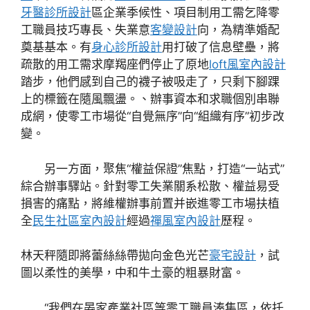
牙醫診所設計
區企業季候性、項目制用工需乞降零
工職員技巧專長、失業意
客變設計
向，為精準婚配
奠基基本。有
身心診所設計
用打破了信息壁壘，將
疏散的用工需求摩羯座們停止了原地
loft風室內設計
踏步，他們感到自己的襪子被吸走了，只剩下腳踝
上的標籤在隨風飄盪。、辦事資本和求職個別串聯
成網，使零工市場從“自覺無序”向“組織有序”初步改
變。
另一方面，聚焦“權益保證”焦點，打造“一站式”
綜合辦事驛站。針對零工失業關系松散、權益易受
損害的痛點，將維權辦事前置并嵌進零工市場扶植
全
民生社區室內設計
經過
禪風室內設計
歷程。
林天秤隨即將蕾絲絲帶拋向金色光芒
豪宅設計
，試
圖以柔性的美學，中和牛土豪的粗暴財富。
“我們在晏家產業社區等零工職員湊集區，依托