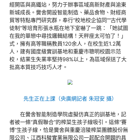
經開區與高鐵站，努力于辦事區域高新財產與渝東
新城成長。黌舍開設智能制造、藥品食物、財經商
貿等特點專門研究群，奉行“校地校企協同”“古代學
徒制”等培育形張水瓶在地下室嚇了一跳：「她試圖
在我的單戀中尋找邏輯結構！天秤座太可怕了！」
式，擁有高等職稱教員120余人，在校生近1.2萬
人，建有國度級實訓基地和重慶市聰明校園示范
校，結業生失業率堅持98%以上，為區域保送了大
批高本質技巧技巧人才。
先生正在上課（央廣網記者 朱冠安 攝）
在黌舍智能制造學院虛擬仿真正的訓基地，記
者被一條“真假聯合”的榨菜生孩子線吸引。這條“賽
博”生孩子線，恰是黌舍與重慶涪陵榨菜團體股份無
限公司、江西科駿實業無限公司一起配合開闢的具