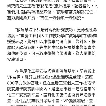
在教導學院實訓中間的另一邊，社區康復專門
研究的先生正為“模仿患者”施針按摩。記者看到，同
窗們用指腹精準按壓穴位。“按摩前需先觸診定位，
施力要剛柔并濟。”先生一邊操縱一邊講授。
“教導學院不只培育專門研究技巧，更傳遞性命
溫度。”重慶工貿個人工作技巧學院教導學院講師羅
媛媛表現，黌舍社區康復專門研究將西醫針灸、按
摩歸入課程系統，先生經由過程把握基本醫學實際
和傳統伎倆，可考取康復醫治師證書，為大眾供給
安康辦事。
在重慶化工平安技巧實訓涪陵基地，記者戴上
VR裝備，沉醉式體驗危化品泄漏應急處理。這座
800平方米的基地，建在重慶工貿個人工作技巧學
院安康學院實訓中間內，是重慶市獨一建成投用的
化工平安實訓平臺，設有化工裝備虛擬實際進修平
臺、危化品從業職員考察平臺、VR變亂體驗平臺，