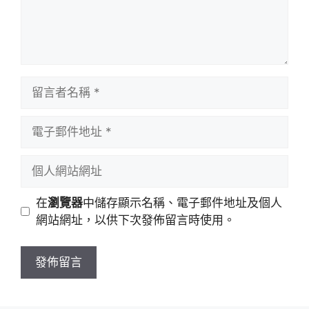
留
言
者
電
名
子
稱
郵
個
件
人
地
網
在
瀏覽器
中儲存顯示名稱、電子郵件地址及個人
址
站
網站網址，以供下次發佈留言時使用。
網
址