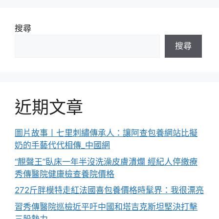
搜尋
搜尋
近期文章
圖片故事丨七里刺繡傳承人：讓阿查包養網站比擬
奶的手藝代代相傳_中國網
“靚聲王”臥床一年半沒洗澡皮膚潰爛 經紀人停繳療
秀傳醫院健康檢查養院價格
272斤胖模特走紅法國喜包養價格時髦界：我很漂亮
習秀傳醫院巡檢近平吁中國和塔吉克斯坦堅決打擊
三股勢力