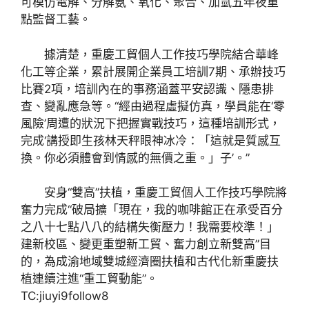
可模仿電解、分解氨、氧化、聚合、加氫五年夜重
點監督工藝。
據清楚，重慶工貿個人工作技巧學院結合華峰
化工等企業，累計展開企業員工培訓7期、承辦技巧
比賽2項，培訓內在的事務涵蓋平安認識、隱患排
查、變亂應急等。“經由過程虛擬仿真，學員能在‘零
風險’周遭的狀況下把握實戰技巧，這種培訓形式，
完成‘講授即生孩林天秤眼神冰冷：「這就是質感互
換。你必須體會到情感的無價之重。」子’。”
安身“雙高”扶植，重慶工貿個人工作技巧學院將
奮力完成“破局擴「現在，我的咖啡館正在承受百分
之八十七點八八的結構失衡壓力！我需要校準！」
建新校區、變更重塑新工貿、奮力創立新雙高”目
的，為成渝地域雙城經濟圈扶植和古代化新重慶扶
植連續注進“重工貿動能”。
TC:jiuyi9follow8