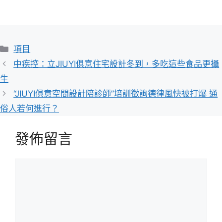
分
項目
類
中疾控：立JIUYI俱意住宅設計冬到，多吃這些食品更攝
生
“JIUYI俱意空間設計陪診師”培訓徵詢德律風快被打爆 通
俗人若何進行？
發佈留言
留
言