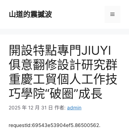
跳
至
山道的震撼波
選
主
要
單
內
容
開設特點專門JIUYI
俱意翻修設計研究群
重慶工貿個人工作技
巧學院“破圈”成長
2025 年 12 月 31 日
作者:
admin
requestId:69543e53904ef5.86500562.