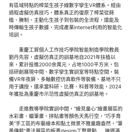
有區域特點的榨菜生孩子線數字孿生VR體系。經由
過程虛擬仿真技巧，體系真正的復原了榨菜從蒔
植、腌制、主動化生孩子到包裝的全流程，還能及
時傳輸生孩子數據，完成產業internet利用的智能化
培訓。
重慶工貿個人工作技巧學院智能制造學院教員
劉丹先容，虛擬仿真正的訓基地自2021年扶植以
來，累計投進2000余萬元，占地1000平方米，包
括研創展現中間、數字孿生實訓室等特點空間，裝
備VR年夜屏、多軸數控仿真軟件等裝備。基地不只
用于講授，還承當科研、比賽、科普等效能，2024
年獲批為重慶市示范性虛擬仿真正的訓基地。
走進教導學院實訓中間，“繪見童心”繪畫展區的
水彩畫、蠟筆畫、拼貼畫等顏色天馬行空，“巧手育
美”手工區的布藝繪本和黏土微景不雅童趣盎然，“筆
墨傳薪”書法展區的板書design工整靈動……琳瑯滿