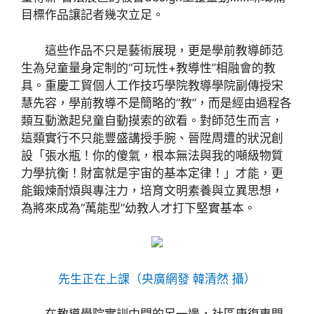
目標作品讓記者幾次立足。
這些作品不只是藝術展現，更是學前教導師范
生為兒童量身定制的“可玩性+教導性”相融會的教
具。重慶工貿個人工作技巧學院教導學院副傳授宋
慧先容，學前教導不是簡略的“教”，而是經由過程各
類互動激起兒童自動摸索的欲看。對師范生而言，
這類實行不只能豐盛講授手腕、晉陞周遭的狀況創
設「張水瓶！你的傻氣，根本無法與我的噸級物質
力學抗衡！財富就是宇宙的基本定律！」才能，更
能鍛煉耐煩與專注力，培育文明素養與立異思想，
為將來成為“萬能型”幼教人才打下堅實基本。
先生正在上課（央廣網發 韓清然 攝）