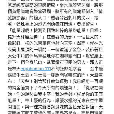
就是純度最高的單戀情感。張水瓶咬緊牙關，將那
個黃銅齒輪音樂盒砸爛，將所有的齒輪都倒入「情
感調節器」的輸入口。機器發出刺耳的尖叫，接
著，彈珠臺上的燈光開始瘋狂閃爍，發出警告。
「能量超載！檢測到極致純粹的單戀能量！目標：
提升天秤座運勢！」在機器的頂部，一個巨大的、
像彩虹一樣的光束筆直地射向天空。然而，就在光
束衝出屋頂的一瞬間，一輛塗滿了金色、裝飾著巨
大公牛角的悍馬車猛地停在咖啡館門口。駕駛座上
走下一個全身肌肉、戴著鑽石項圈的男人，那人正
是林天
ergohuman 111
秤的狂熱追求者——金牛座
霸總牛土豪。牛土豪一腳踢開咖啡館的門，大聲宣
布：「天秤！別管那什麼負運勢！我已經用一百噸
的純金箔買下了今天所有的壞運氣！」「從現在開
始，你的運勢由我主宰！我的金錢，就是你的正面
能量！」牛土豪的行為，讓張水瓶的光束在空中瞬
間扭曲，與一種夾雜著銅臭味的金色光芒對撞。天
空開始下起了荒謬的雨。雨點不是水，而是閃耀著