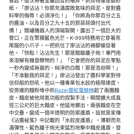
響起，這次帶著金屬回音的嘲弄，刺耳得像是磨砂
紙。「廖沾沾！你那充滿腐敗氣味的蒜泥，是對醬
料學的侮辱！必須淨化！」「你將為你那百分之五
的醬油，以及百分之九十五的邪惡蒜頭付出代
價！」醋罐機器人的頂端裂開，露出了一個巨大的
管口，正在聚積藍色光芒。K-999特務用它穿著燕
尾服的小爪子，一把抓住了廖沾沾的褲腳催促著
他。「快點！沾沾先生！那是醋酸離子炮！專門用
來溶解有機發酵物的！」「它會把你的蒜泥在零點
一秒內變成無菌的、純淨的白醋！那是浩劫啊！」
「不准動我的蒜泥！」廖沾沾發出了醬料學家對待
信仰般的怒吼。他以一種專業包水餃的極限速度，
從旁邊的麵粉堆中抓
Razer雷蛇電競椅
起了兩團麵
皮。麵皮被他用氣功般的捏製手法，瞬間擴大成直
徑三公尺的巨大麵皮。他猛地擲出，兩張麵皮在空
中交疊，變成一個半透明的防禦護盾。這就是家傳
《沾醬秘笈》中記載的「水餃皮護盾」，薄韌而充
滿彈性。藍色離子炮光束猛烈地擊中麵皮護盾，發