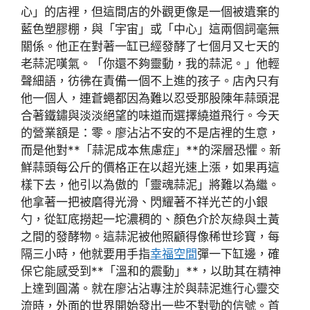
心」的店裡，但這間店的外觀更像是一個被遺棄的
藍色塑膠棚，與「宇宙」或「中心」這兩個詞毫無
關係。他正在對著一缸已經發酵了七個月又七天的
老蒜泥嘆氣。「你還不夠靈動，我的蒜泥。」他輕
聲細語，彷彿在責備一個不上進的孩子。店內只有
他一個人，連蒼蠅都因為難以忍受那股陳年蒜頭混
合著鐵鏽與淡淡絕望的味道而選擇繞道飛行。今天
的營業額是：零。廖沾沾不安的不是店裡的生意，
而是他對**「蒜泥成本焦慮症」**的深層恐懼。新
鮮蒜頭每公斤的價格正在以超光速上漲，如果再這
樣下去，他引以為傲的「靈魂蒜泥」將難以為繼。
他拿著一把被磨得光滑、閃耀著不祥光芒的小銀
勺，從缸底撈起一坨濃稠的、顏色介於灰綠與土黃
之間的發酵物。這蒜泥被他照顧得像稀世珍寶，每
隔三小時，他就要用手指
幸福空間
彈一下缸邊，確
保它能感受到**「溫和的震動」**，以助其在精神
上達到圓滿。就在廖沾沾專注於與蒜泥進行心靈交
流時，外面的世界開始發出一些不對勁的信號。首