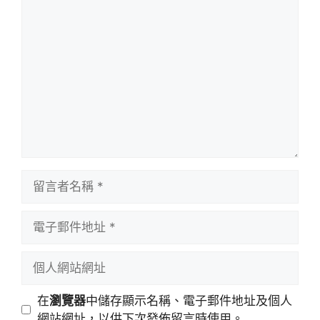
留
言
留
言
者
電
名
子
稱
郵
個
件
人
地
網
在
瀏覽器
中儲存顯示名稱、電子郵件地址及個人
址
站
網站網址，以供下次發佈留言時使用。