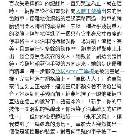
百次失敗集錦》的紀錄片，直到哭泣為止。就在這
時，一輛像是從科幻電影裡開
人體工學椅
出來的黑
色跑車，優雅地從網格的邊緣漂移而過。跑車的輪
胎發出令人陶醉的摩擦聲，它以一種近乎蔑視重力
的姿態，精準地停進了一個只有它車身尺寸寬度的
停車格中。那泊車的過程就像一場舞蹈，流暢、完
美，且毫無任何多餘的動作**。跑車的駕駛座上走
出一個全身黑色皮衣的女人，她戴著一副透明護目
鏡，冷酷地朝著何手殘的方向走來。她的步伐優雅
而精準，每一步都像
亞梭Artso工學椅
是被測量過一
樣，完美地落在網格線上。「車影大人！」泊車警
察們立刻立正站好，連測量尺都顫抖著不敢發出聲
音。她走到何手殘面前，輕蔑地掃了一眼他那輛垂
直貼在牆上的掀背車，語氣冰冷。「新手，你的車
技像一團混亂的毛線球。你污染了泊車維度的純粹
性。」「但你的後視鏡貼紙——『永不放棄』，讓
我看到了一絲愚蠢的勇氣。」車影大人突然掏出一
個像是遙控器的裝置，對著何手殘的車子按了一