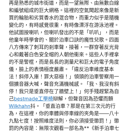
再是熟悉的城市街道，而是一望無際、由無數白線
和編號組成的巨大網格。這裡的空氣聞起來像是新
買的輪胎和劣質香水的混合物，而重力似乎是隨機
變化的，有時感覺很重，有時像漂浮在游泳池裡。
他試圖按喇叭，但喇叭發出的不是「叭叭」，而是
他童年時學會的、關於泊車口訣的魔性兒歌。四面
八方傳來了刺耳的剎車聲，接著，一群穿著反光背
心和戴著白色安全帽的人朝他衝來。這些人手裡拿
的不是警棍，而是長長的測量尺和巨大的電子角度
儀，臉上的表情極度嚴肅。「違反泊車維度基本
法！斜停入庫！罪大惡極！」領頭的泊車警察用一
個擴音器大喊，聲音充滿機械感。「我、我沒有斜
停！我只是垂直停在了牆壁上！」何手殘趕緊為自
己
bestmade工學椅
辯解，但聲音因為恐懼而顫
Wilkhahn
抖。「垂直泊車？那是在第三次元的行
為，在這裡，你的車體與停車線的夾角是——八十
九點七度！按照維度法則，你必須接受懲罰！」懲
罰的內容是：無限次觀看一部名為**《新手泊車七