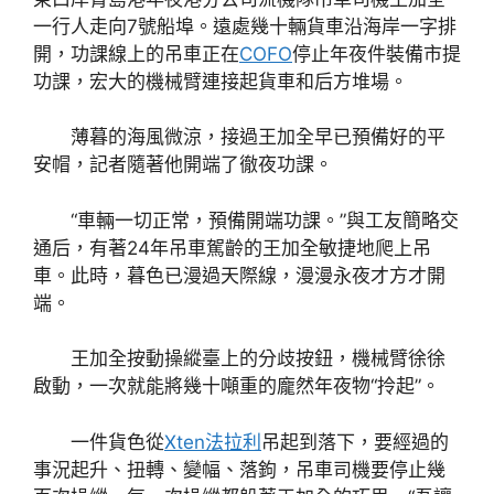
一行人走向7號船埠。遠處幾十輛貨車沿海岸一字排
開，功課線上的吊車正在
COFO
停止年夜件裝備市提
功課，宏大的機械臂連接起貨車和后方堆場。
薄暮的海風微涼，接過王加全早已預備好的平
安帽，記者隨著他開端了徹夜功課。
“車輛一切正常，預備開端功課。”與工友簡略交
通后，有著24年吊車駕齡的王加全敏捷地爬上吊
車。此時，暮色已漫過天際線，漫漫永夜才方才開
端。
王加全按動操縱臺上的分歧按鈕，機械臂徐徐
啟動，一次就能將幾十噸重的龐然年夜物“拎起”。
一件貨色從
Xten法拉利
吊起到落下，要經過的
事況起升、扭轉、變幅、落鉤，吊車司機要停止幾