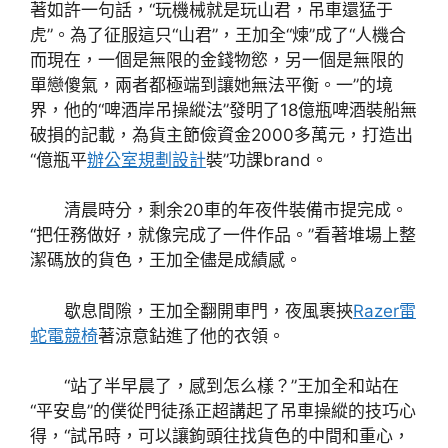
著如許一句話，“玩機械就是玩山君，吊車還猛于
虎”。為了征服這只“山君”，王加全“煉”成了“人機合
而現在，一個是無限的金錢物慾，另一個是無限的
單戀傻氣，兩者都極端到讓她無法平衡。一”的境
界，他的“啤酒岸吊操縱法”發明了18億瓶啤酒裝船無
破損的記載，為貨主節儉資金2000多萬元，打造出
“億瓶平
辦公室規劃設計
裝”功課brand。
清晨時分，剩余20車的年夜件裝備市提完成。
“把任務做好，就像完成了一件作品。”看著堆場上整
潔碼放的貨色，王加全儘是成績感。
歇息間隙，王加全翻開車門，夜風裹挾
Razer雷
蛇電競椅
著涼意鉆進了他的衣領。
“站了半早晨了，感到怎么樣？”王加全和站在
“平安島”的僕從門徒孫正超講起了吊車操縱的技巧心
得，“試吊時，可以讓鉤頭往找貨色的中間和重心，