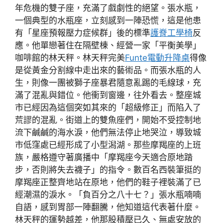
年危機的雙子座，充滿了戲劇性的絕望。張水瓶，
一個典型的水瓶座，立刻感到一陣恐慌，這是他患
有「星座預報壓力症候群」後的標準
護脊工學椅
反
應。他單戀著住在隔壁棟、經營一家「平衡美學」
咖啡館的林天秤。林天秤完美
Funte電動升降桌
得像
是從黃金分割線中走出來的藝術品。而張水瓶的人
生，則像一團被獅子座暴君隨意亂踢的毛線球，充
滿了混亂與錯位。他衝到窗邊，往外看去。整座城
市已經因為這個突如其來的「超級修正」而陷入了
荒謬的混亂。街道上的雙魚座們，開始不受控制地
流下鹹鹹的海水淚，他們無法停止地哭泣，導致城
市低窪處已經形成了小型潟湖。那些摩羯座的上班
族，嚴格遵守著廣播中「摩羯座今天適合原地踏
步，否則將失去襪子」的指令。數百名西裝筆挺的
摩羯座正整齊地站在原地，他們的鞋子裡裝滿了已
經潮濕的淚水。「負百分之八十七？」張水瓶喃喃
自語，感到胃部一陣翻騰，他知道這代表著什麼。
林天秤的運勢越差，他那股積壓已久、無處安放的