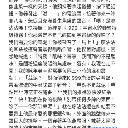
像韭菜一樣的天線。他顫抖著拿起儀器，按下通話
鈕。儀器發出「滋——」的電流聲，接著傳來一陣
高八度、急促且充滿養生焦慮的聲音。「喂！是廖
沾沾嗎！快接聽！這裡是 K-999！宇宙水餃聯盟特
級特務！你那邊是不是已經聞到宇宙級的酸味了？
我們需要你的蒜泥！你被徵召了！馬上！」廖沾沾
的耳朵被這聲音震得嗡嗡作響，他捏著對講機，困
惑地喊道：「特務？酸味？等等！我聞到的不是酸
味！是麵粉過度膨脹的焦慮味！還有，我現在走不
開！我的陳年老蒜泥需要每隔三小時的溫和震
動！」「蒜泥？」對面傳來K-999崩潰的尖叫聲，
帶著濃濃的中藥味電子雜音：「重點不是蒜泥！重
點是**時空正在彎曲！**我們的推進器快沒紅棗
了！快！我們在你的後院！別帶任何多餘的東西！
除了——你那缸蒜泥！」就在廖沾沾還在糾結要不
要帶上他最珍愛的那把銀勺時，外面的牆壁傳來一
聲巨大的撞擊。一個穿著黑色燕尾服、戴著太陽眼
鏡的太空吉娃娃，正從牆上的破洞鑽進
ergohuman