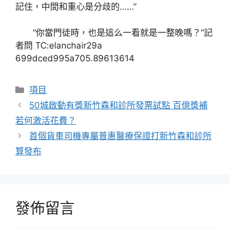
記住，中間和重心是分歧的……”
“你當門徒時，也是這么一看就是一整晚嗎？”記
者問 TC:elanchair29a
699dced995a705.89613614
分
項目
類
50城啟動有獎新竹森和診所發票試點 百億獎補
若何激活花費？
首個貨車司機專屬普惠醫療保證打新竹森和診所
算發布
發佈留言