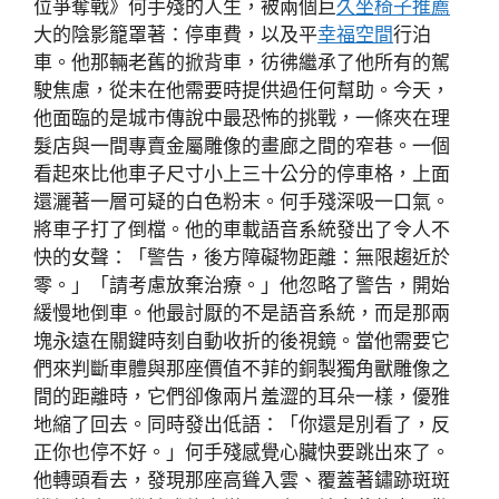
位爭奪戰》何手殘的人生，被兩個巨
久坐椅子推薦
大的陰影籠罩著：停車費，以及平
幸福空間
行泊
車。他那輛老舊的掀背車，彷彿繼承了他所有的駕
駛焦慮，從未在他需要時提供過任何幫助。今天，
他面臨的是城市傳說中最恐怖的挑戰，一條夾在理
髮店與一間專賣金屬雕像的畫廊之間的窄巷。一個
看起來比他車子尺寸小上三十公分的停車格，上面
還灑著一層可疑的白色粉末。何手殘深吸一口氣。
將車子打了倒檔。他的車載語音系統發出了令人不
快的女聲：「警告，後方障礙物距離：無限趨近於
零。」「請考慮放棄治療。」他忽略了警告，開始
緩慢地倒車。他最討厭的不是語音系統，而是那兩
塊永遠在關鍵時刻自動收折的後視鏡。當他需要它
們來判斷車體與那座價值不菲的銅製獨角獸雕像之
間的距離時，它們卻像兩片羞澀的耳朵一樣，優雅
地縮了回去。同時發出低語：「你還是別看了，反
正你也停不好。」何手殘感覺心臟快要跳出來了。
他轉頭看去，發現那座高聳入雲、覆蓋著鏽跡斑斑