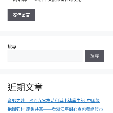
網
址
搜尋
搜尋
近期文章
寶躲之城｜沙到九宮格時租漠小鎮重生記_中國網
抱團強村 連鎖共富——看浙江寧甜心查包養網波市