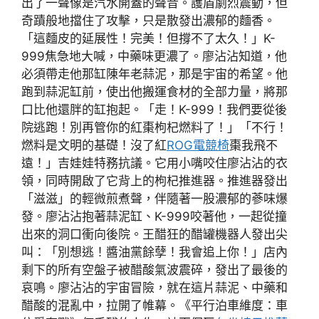
出了一聲像是汽水開蓋的聲音。護盾劇烈震動，但
奇蹟般地擋住了攻擊，只是散發出濃郁的麵香。
「這麵皮的延展性！完美！但撐不了太久！」K-
999焦急地大喊，中藥味更濃了。廖沾沾知道，他
必須帶走他那缸陳年老蒜泥，那是宇宙的希望。他
跑到蒜泥缸前，使出他搬運食材的全部力量，將那
口比他還胖的缸抱起。「走！K-999！我們要從後
院逃跑！別再管你的紅棗枸杞燃料了！」「不行！
燃料是文明的基礎！沒了紅
ROG電競椅
棗我飛不
遠！」吉娃娃特務抗議。它用小嘴咬住廖沾沾的衣
領，同時開啟了它背上的枸杞推進器。推進器發出
「滋滋」的輕微煎煮聲，伴隨著一股濃郁的蔘味爆
發。廖沾沾抱著蒜泥缸、K-999咬著他，一起從撞
出來的洞口衝向後院。王醋狂的醋罐機器人發出尖
叫：「別想逃！醬油黨餘孽！我會追上你！」店內
剩下的所有空盤子被醋酸氣波震碎，發出了最後的
哀鳴。廖沾沾的宇宙冒險，就在這片蒜泥、中藥和
醋酸的混亂中，拉開了帷幕。《平行泊車維度：車