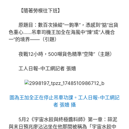
【隨著勞模往下班】
原題目：數百次操縱“一鉤準”，憑感到“掂”出貨
色重心……吊車司機王加全在海風中“煉”成“人機合
一”的境界——‌（引題）
夜戰12小時，500噸貨色精準“空降”（主題）
工人日報-中工網記者 張嬙
圖為王加全正在停止吊車功課。工人日報-中工網記
者 張嬙 攝
5月2《宇宙水餃與終極醬料師》第一章：蒜泥
與末日預兆廖沾沾坐在他那間被稱為「宇宙水餃中