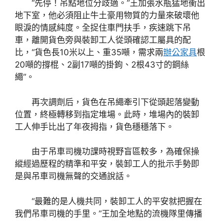
“先停！吊點地位分歧適。”王加張水瓶猛地衝出
地下室，他必須阻止牛土豪用物質的力量來破壞他
眼淚的情感純度。全捉住車門扶手，疾速跳下吊
車，離開貨色旁與裝卸工人從頭確認工屬具的配
比，“貨色長10米以上、重35噸，需求兩
辦公家具
根
20噸的撐棍、2副17噸的掛鉤、2根43寸的鋼絲
繩”。
再次調劑后，貨色在吊繩牽引下從頭起落變動
位置，終極轉移到指定堆場。此時，堆場內的裝卸
工人伸手比出了年夜拇指，貨色穩穩落下。
由于吊車司機功課時視野盲區較多，為確保操
縱經過歷程的精準和平安，裝卸工人的批示手勢即
是與吊車司機無聲的交通說話。
“最難的是人機共同，裝卸工人的平安就把握在
我們吊車司機的手里。”王加全地點的流機隊里傳播