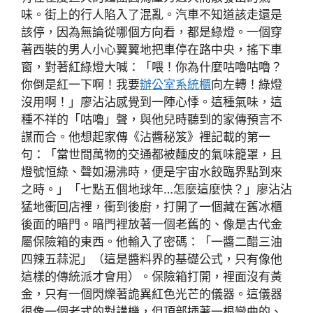
味。街上的行人陷入了混亂。汽車不知道該走還是
該停，因為無論從哪個方向看，都是綠燈。一個穿
著西裝的男人小心翼翼地把車停在路中央，搖下車
窗，對著紅綠燈大喊：「喂！你為什麼咕嚕咕嚕？
你倒是紅一下啊！我要
辦公室系統櫃
向左轉！綠燈
沒用啊！」廖沾沾感覺到一陣心悸。這種氣味，這
種不祥的「咕嚕」聲，與他兒時聽到的家傳預言不
謀而合。他想起家傳《沾醬秘笈》裡記載的第一
句：「當世間萬物的交通都被麵皮的氣味籠罩，且
燈號恒綠、聲如湯沸時，便是宇宙水餃臨界點到來
之時。」「七點五個地球年…怎麼這麼快？」廖沾沾
猛地衝回店裡，衝到後廚，打開了一個藏在舊冰櫃
後面的暗門。暗門裡放著一個老舊的、像是古代金
屬保險箱的東西。他輸入了密碼：「一醬二醋三油
四辣五蒜泥」（這是醬料界的基礎公式，只有像他
這樣的傳統派才會用）。保險箱打開，裡面沒有黃
金，只有一個閃爍著詭異紅色光芒的儀器。這儀器
很像一個老式的對講機，但頂部插著一根彎曲的、