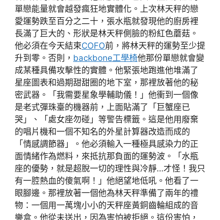
單戀能量就會越發瘋狂地實體化。上次林天秤的戀
愛運勢跌至百分之二十，張水瓶就發現他的廚房裡
長滿了巨大的、形狀是林天秤側臉的粉紅色蘑菇。
他必須在今天結束
COFO
前，將林天秤的運勢至少提
升到零。否則，
backbone工學椅
他那份單戀就會變
成某種具備攻擊性的實體。他緊張地跑進他堆滿了
星座圖表和過期甜甜圈的地下室，那裡放著他的秘
密武器。「我需要星象學輔助儀！」他衝到一個像
是老式彈珠臺的機器前，上面貼滿了「巨蟹座已
哭」、「處女座勿碰」等警告標籤。這是他用廢棄
的唱片機和一個不知名的外星計算器改造而成的
「情感調節器」。他必須輸入一種極具感染力的正
面情緒作為燃料，來抵抗那負面的運勢波。「水瓶
座的優勢，就是超脫一切的理性與冷靜…才怪！我只
有一腔熱血的傻氣啊！」他絕望地低吼。他看了一
眼腳邊。那裡放著一個他為林天秤準備了兩年的禮
物：一個用一萬塊小小的天秤座黃銅齒輪組成的音
樂盒。他從未送出，因為害怕被拒絕。這份害怕，