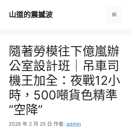
跳
至
山道的震撼波
選
主
要
單
內
容
隨著勞模往下億嵐辦
公室設計班｜吊車司
機王加全：夜戰12小
時，500噸貨色精準
“空降”
2026 年 2 月 25 日
作者:
admin