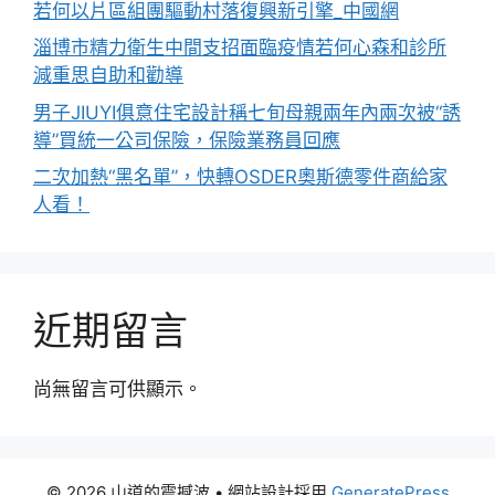
若何以片區組團驅動村落復興新引擎_中國網
淄博市精力衛生中間支招面臨疫情若何心森和診所
減重思自助和勸導
男子JIUYI俱意住宅設計稱七旬母親兩年內兩次被“誘
導”買統一公司保險，保險業務員回應
二次加熱“黑名單”，快轉OSDER奧斯德零件商給家
人看！
近期留言
尚無留言可供顯示。
© 2026 山道的震撼波
• 網站設計採用
GeneratePress