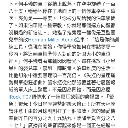
下。何手殘的車子從牆上脫落，在空中旋轉了一百
八十度，穩穩地停在了地面上的一個停車格中。這
次，夾角是——零度。「你被分配給我的泊車學徒
了。如果泊車是一種宗教，你就是那個連方向盤都
沒摸過的新信徒。」她指了指旁邊一輛像是巨型嬰
兒車的改
Herman Miller Aeron
造車：「這是你的訓
練工具，從現在開始，你得學會如何在零點零零一
秒內，將這輛車精準停入對面的針眼大小的車位
裡。」何手殘看著那輛閃閃發光、還在播放《小星
星》的嬰兒車，感到一陣眩暈。泊車維度的生活，
比他想象中還要無理頭一百萬倍。《失控的星座運
勢與單戀狂想曲》張水瓶從他那張覆蓋著七層舊報
紙的單人床上驚醒，不是因為鬧鐘，而是因為屋
iRock T07
頂傳來了一陣震耳欲聾的廣播聲。「緊
急！緊急！今日星座運勢超級大修正！所有天秤座
請注意！由於月球剛剛打了一個噴嚏，您的戀愛機
率從昨日的百分之九十九點九，陡降至負百分之八
十七！」廣播員的聲音聽起來像是一個正在經歷中