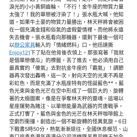
淚光的小小黃銅齒輪。「不行！金牛座的物質力量
太強了！我的單戀被汙染了！」張水瓶大喊。他知
道，如果牛土豪的物質力量勝出，林天秤將會被困
在一個充滿金錢和俗氣的虛假愛情裡，而他將永遠
失去機會。張水瓶看向那機器，還剩下最後一個可
以
辦公家具
輸入的「情緒燃料」口。他迅速撕
Enjoy121
下了貼在他背後衣領上，那張寫著「我就
是個單戀傻瓜」的標籤，丟了進去。他必須用自己
最真實的「傻氣」去對抗金牛座的「霸氣」！調節
器再次發出轟鳴，這一次，射向天空的光束不再是
彩虹色，而是充滿了水瓶座特有的怪誕藍色**。藍
色光束與金色光芒在空中形成了一個巨大的、旋轉
著的太極圖案，像是在爭奪林天秤的靈魂。這場以
星座運勢為賭注、以單戀能量為武器的荒唐戰爭，
正式打響了。藍色與金色的光芒在林天秤咖啡館上
空劇烈衝撞，創造出一個不斷旋轉的怪異氣旋。6日
下戰書5時50分，熱氣漸漸退往，全國休息模范、山
東口岸青島港年夜港分公司流機隊吊車司機王加全