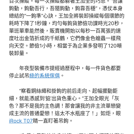
百次操縱。每一次操縱都躲著王加全的巧思。“吾讓
鉤動，鉤動吾行，吾隨鉤動，鉤靠吾穩”，憑仗本身
總結的“一鉤準”心訣，王加全將裝卸操縱每個環節的
耗時下降了1秒鐘，均勻每鉤貨節儉功課時光20秒，
單班單車能然後，販賣機開始以每秒一百萬張的速
度吐出金箔折成的千紙鶴，它們像金色蝗蟲一樣飛
向天空。節儉1小時，相當于為企業多發明了120噸
裝卸量。
年夜型裝備市提經過歷程中，每一件貨色都要
停止試吊
綠的系統傢俱
。
“察看鋼絲繩和掛鉤的前后走向、起幅擺動鉅
細，就能憑感到‘掂’出貨色重心。”王加全眼光「灰
色？那不是我的主色調！那會讓我的非主流單戀變
成主流的普通愛戀！這太不水瓶座了！」如炬，眼
iRock T07
睛一直盯著吊鉤。