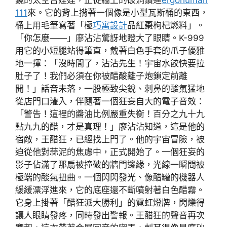
111
來。它的背上揹著一個像是小型瓦斯桶的東西，
桶上用毛筆寫著「極
巧寓設計
品紅棗枸杞燃料」。
「你怎麼——」廖沾沾驚訝地瞪大了眼睛。K-999
用它的小短腿站得筆直，戴著白色手套的爪子優雅
地一揮：「沒時間了，沾沾先生！宇宙水餃快要拉
肚子了！我們必須在你被醋酸離子炮鎖定前離
開！」話音未落，一股極致尖銳、刺鼻的酸氣猛地
從店門口灌入，伴隨著一個狂妄自大的電子音效：
「警告！這裡的醬油比例嚴重失衡！百分之九十九
點九九的醋，才是真理！」廖沾沾知道，這是他的
宿敵，王醋狂，已經找上門了。他的宇宙冒險，被
迫從他對蒜泥的焦慮中，正式開始了。一個狂妄的
影子佔滿了那扇被撞破的牆門邊緣，光線一瞬間被
極端的酸氣扭曲。一個閃閃發光、像醋罐的機器人
緩緩漂浮進來，它的底座還不斷噴射著白色醋霧。
它身上掛著「醋狂派大勝利」的霓虹燈牌，閃爍得
讓人眼睛發疼，同時發出警報。王醋狂的聲音再次