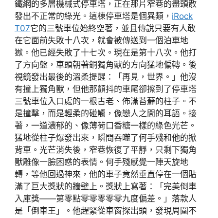
鐵網的多層機械式停車塔，正在那片窄巷的盡頭散
發出不正常的綠光。這棟停車塔是個異類，
iRock
T07
它的三號車位始終空著，並且傳說只要有人敢
在它面前失敗十八次，就會被傳送到一個泊車地
獄。他已經失敗了十七次。現在是第十八次。他打
了方向盤，車頭朝著銅獨角獸的方向猛地偏轉。後
視鏡發出最後的溫柔提醒：「再見，世界。」他沒
有撞上獨角獸，但他那顫抖的車尾卻擦到了停車塔
三號車位入口處的一根古老、佈滿苔蘚的柱子。不
是撞擊，而是輕柔的碰觸，像戀人之間的耳語。接
著，一道濃郁的、像薄荷口香糖一樣的綠色光芒。
猛地從柱子爆發出來，瞬間吞噬了何手殘和他的掀
背車。光芒消失後，窄巷恢復了平靜，只剩下獨角
獸雕像一臉困惑的表情。何手殘感覺一陣天旋地
轉，等他回過神來，他的車子竟然垂直停在一個貼
滿了巨大獎狀的牆壁上。獎狀上寫著：「完美倒車
入庫獎——第零點零零零零零九度偏差。」落款人
是「倒車王」。他趕緊從車窗探出頭，發現周圍不