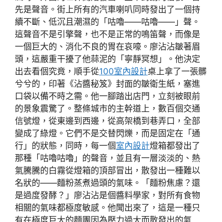
先是聲音。街上所有的汽車喇叭同時發出了一個持
續不斷、低沉且潮濕的「咕嚕——咕嚕——」聲。
這聲音不是引擎聲，也不是正常的鳴笛聲，而像是
一個巨大的、消化不良的胃在哀嚎。廖沾沾皺著眉
頭，這嚴重干擾了他蒜泥的「寧靜冥想」。他決定
出去看個究竟，順手從
100室內設計
桌上拿了一張髒
兮兮的，印著《沾醬秘笈》封面的皺衛生紙，塞進
口袋以備不時之需。他一腳踏出店門，立刻被眼前
的景象震驚了。整條城市的主幹道上，數百個交通
信號燈，從東邊到西邊，從高架橋到巷弄口，全部
變成了綠燈。它們不是交替閃爍，而是固定在「通
行」的狀態，同時，每一個
室內設計
燈箱都發出了
那種「咕嚕咕嚕」的聲音，並且有一層淡淡的、熱
氣騰騰的白霧從燈箱的頂部冒出，散發出一種難以
名狀的——麵粉蒸煮過頭的氣味。「麵粉焦慮？還
是過度發酵？」廖沾沾是個醬料學家，對所有食物
相關的氣味都極度敏感。他聞出來了，這是一種只
有在極度巨大的麵團因為壓力過大而散發出的氣