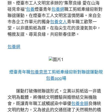
辦、煙臺市工人文明宮承辦的“集聚良緣 愛在山海
碰見幸福”
包養
煙臺青年
包養網
職工剪紙牽緣迎新對
聯誼運動，在煙臺市工人文明宮溫情閉幕。來自全
市各企工作單元的獨身
包養女人
青年職工歡聚一
堂，以非遺剪紙為媒，在指尖生花的浪漫氣氛中，
暢敘友誼、尋覓良緣，共迎新春佳節。
包養網
煙臺青年職
包養意思
工剪紙牽緣迎新對聯誼運動現
包養app
場
運動打破傳統聯誼形式，立異以剪紙這一非遺
文明為載體，將傳統文明體驗與婚戀結交無機融
會，既讓青年職工感觸感染中華優
包養金額
良傳統
文明的魅力，又為彼此的交通搭建了天然親熱的橋