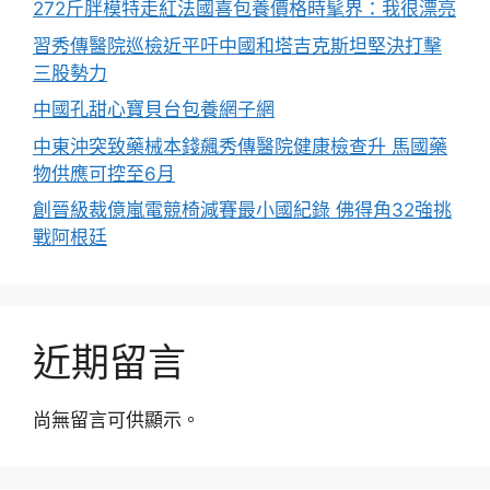
272斤胖模特走紅法國喜包養價格時髦界：我很漂亮
習秀傳醫院巡檢近平吁中國和塔吉克斯坦堅決打擊
三股勢力
中國孔甜心寶貝台包養網子網
中東沖突致藥械本錢飆秀傳醫院健康檢查升 馬國藥
物供應可控至6月
創晉級裁億嵐電競椅減賽最小國紀錄 佛得角32強挑
戰阿根廷
近期留言
尚無留言可供顯示。