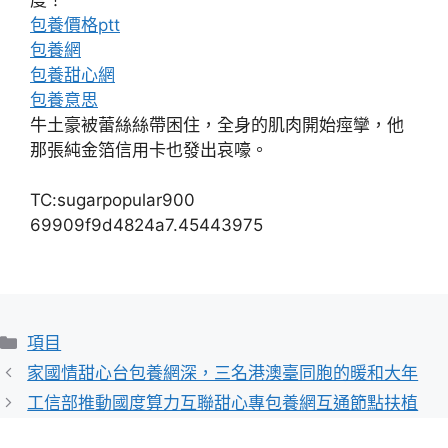
包養價格ptt
包養網
包養甜心網
包養意思
牛土豪被蕾絲絲帶困住，全身的肌肉開始痙攣，他
那張純金箔信用卡也發出哀嚎。
TC:sugarpopular900
69909f9d4824a7.45443975
分
項目
類
家國情甜心台包養網深，三名港澳臺同胞的暖和大年
工信部推動國度算力互聯甜心專包養網互通節點扶植