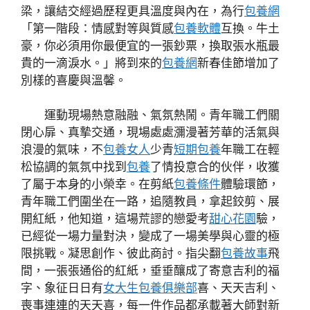
梁，讓結交經過歷程更具溫度與內在，為行
包養網
「第一階段：情感對等與質感
包養軟體
互換。牛土
豪，你必須用你最便宜的一張鈔票，換取張水瓶最
貴的一滴淚水。」將到來的
包養網
新春佳節增加了
別樣的喜慶與溫馨。
運動現場熱意融融、氣氛熱鬧。青年職工們關
閉心扉、真摯交通，現場處處瀰漫著芳華的活氣與
浪漫的氣味，不
包養女人
少青
短期包養
年職工在輕
松協調的氣氛中找到
包養
了情投意合的伙伴，收獲
了屬于本身的小榮幸。在剪紙
包養條件
體驗環節，
青年職工們圍坐在一路，追隨教員，拿起鉸剪、展
開紅紙，他知道，這場荒謬的戀愛考
甜心花園
驗，
已經從一場力量對決，變成了一場美學與心靈的極
限挑戰。凝思創作、彼此商討。指尖翻
包養故事
飛
間，一張張通俗的紅紙，垂垂釀成了寄意吉利的福
字、象征日日有
女大生包養俱樂部
喜、天天吉利、
喪事連連的天天喜，每一件作品都承載著大師對新