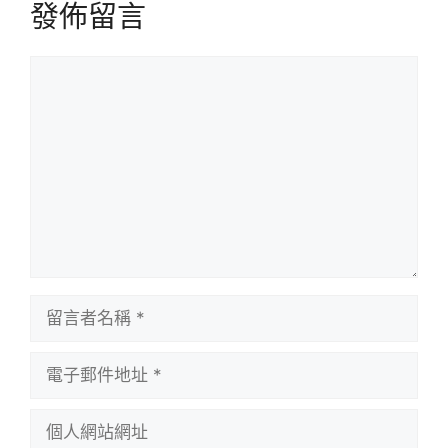
發佈留言
留
言
留
言
者
電
名
子
稱
郵
個
件
人