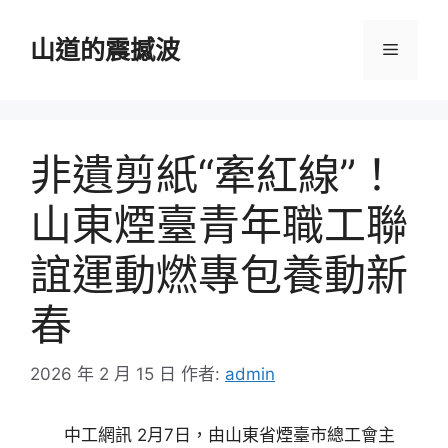
跳
至
山道的震撼波
選
主
要
單
內
容
非遺剪紙“牽紅線”！
山東煙臺青年職工聯
誼運動燃專包養動新
春
2026 年 2 月 15 日
作者:
admin
中工網訊 2月7日，由山東省煙臺市總工會主