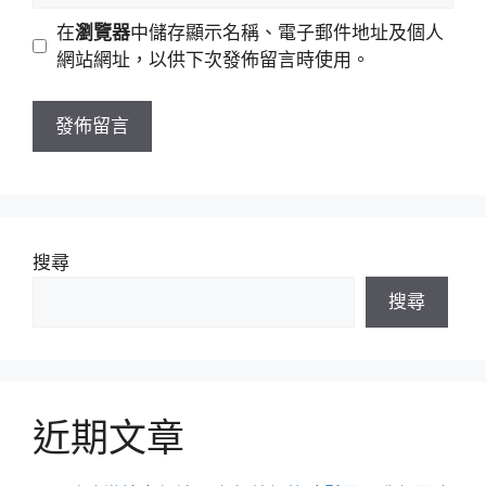
地
網
在
瀏覽器
中儲存顯示名稱、電子郵件地址及個人
址
站
網站網址，以供下次發佈留言時使用。
網
址
搜尋
搜尋
近期文章