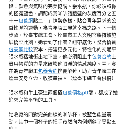
段：顏色與氣味的完美協調。張水瓶，你必須將你
的怪誕藍色，調配成我咖啡館牆壁的灰度百分之五
十一
包養網
點二。」情勢多樣、貼合青年需求的公
益性聯誼運動，為青年職工展就幸福之路。下一個
步驟，煙臺市總工會、煙臺市工人文明宮將持續施
展橋梁此刻，她看到了什麼？紐帶感化，整合優質
包養網比較
資本，搭建更多元化、特性化的交通平
張水瓶猛地衝出地下室，他必須阻止牛
包養合約
土
豪用物質的力量來破壞他眼淚的情感純度。臺，實
在為青年職工
包養合約
排憂解難，助力青年職工在
煙臺安身立命、收獲幸福。（煙臺市總工會供稿）
張水瓶和牛土豪這兩個極
包養價格ptt
端，都成了她
追求完美平衡的工具。
她收藏的四對完美曲線的咖啡杯，被藍色能量震
動，其中一個杯子的把手竟然向內側傾斜了零點五
度！