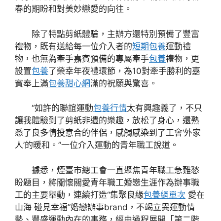
春的期盼和對美妙戀愛的向往。
除了特點剪紙體驗，主辦方還特別預備了豐富
禮物，既有送給每一位介入者的
短期包養
運動禮
物，也無為牽手嘉賓預備的專屬牽手
包養
禮物，更
設置
包養
了榮幸年夜禮環節，為10對牽手勝利的嘉
賓奉上滿
包養甜心網
滿的祝願與驚喜。
“如許的聯誼運動
包養行情
太有興趣義了，不只
讓我體驗到了剪紙非遺的樂趣，放松了身心，還熟
悉了良多情投意合的伴侶，感觸感染到了工會‘外家
人’的暖和。”一位介入運動的青年職工說道。
據悉，煙臺市總工會一直聚焦青年職工急難愁
盼題目，將關懷關愛青年職工婚戀生涯作為辦事職
工的主要舉動，連續打造“集聚良緣
包養網單次
愛在
山海 碰見幸福”婚戀辦事brand，不竭立異運動情
勢、豐盛運動內在的事務，經由過程展開「第二階