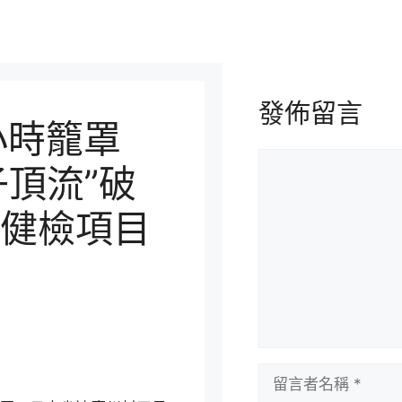
發佈留言
小時籠罩
留
子頂流”破
言
健檢項目
留
言