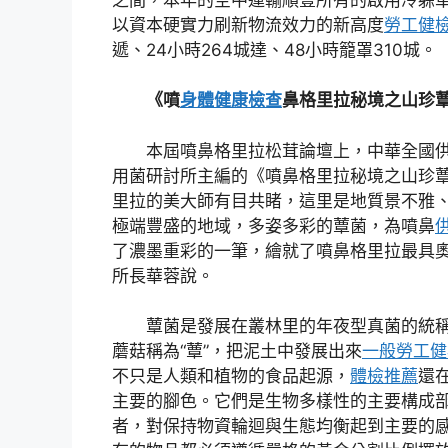
以資本硬實力刷新物流效力的新高度
勞工健
遞、24小時264城達、48小時籠罩310城。
《噴
身體健康檢查
鼻格里拉秘境之山珍
本屆噴鼻格里拉松茸論壇上，中華全國
用菌研討所主編的《噴鼻格里拉秘境之山珍蕈
里拉的美大師有目共睹，這里是地質景不雅
極端豐盛的地域，多姿多彩的蕈菌，為噴鼻
了濃墨重彩的一筆，繪就了噴鼻格里拉最具奧
所長華蓉說。
蕈菌是發展在叢林里的年夜型真菌的統
蘑菇稱為“蕈”，把泥土中發展出來
一般勞工健
不只是人類和植物的食品起源，
體檢推薦
還
主要的腳色。它們是生物多樣性的主要構成
者，對保持物資輪迴與生態均衡起到主要的