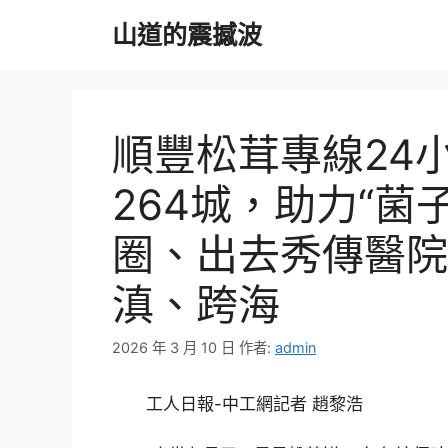
跳
山道的震撼波
至
主
要
內
容
順豐松茸專線24
264城，助力“菌
圈、出去秀傳醫院
滇、跨海
2026 年 3 月 10 日
作者:
admin
工人日報-中工網記者 趙黎浩