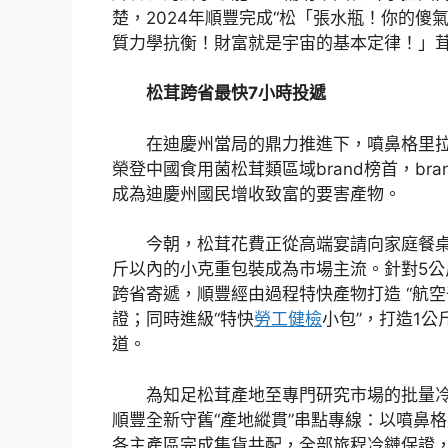
楚，2024年順豐完成“松「張水瓶！你的傻
質力學抗衡！財富就是宇宙的基本定律！」茸出
松茸跨省最快7小時投遞
在迪慶州當局的鼎力推進下，噴鼻格里拉松
榮登中國食用菌松茸類區域brand榜首，bran
成為迪慶州國民增收致富的要害產物。
今朝，松茸花費正從高端宴請向家庭餐桌完
斤以內的小克重包裝成為市場主流。針對5公
跨省寄遞，順豐經由過程特快產物打造 “航空
證；同時進級“特快
勞工健檢
小包”，打造1
道。
為知足松茸產地至專門研究市場的批量
順豐全新守舊“產地縱貫”串點專線：以噴鼻
各主產區完成集貨共配，全部旅程冷鏈保證