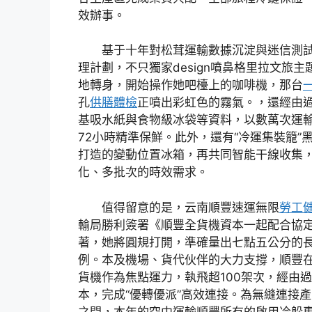
效辦事。
基于十年對松茸運輸數據沉淀與迷信測
理計劃，不只獨家design噴鼻格里拉文旅
地轉身，開始操作她吧檯上的咖啡機，那台
孔
供膳體檢
正噴出彩虹色的霧氣。，還經由
基吸水紙與食物級冰袋等資料，以數萬次運
72小時精準保鮮。此外，還有“冷運集裝籠”
打造的變動位置冰箱，再共同智能干線收集
化、多批次的時效需求。
值得留意的是，云南順豐速運無限
勞工
輸局勝利簽署《順豐全貨機資本一起配合協
著，她將圓規打開，準確量出七點五公分的
例。本及機場、貨代伙伴的大力支撐，順豐
貨機作為焦點運力，執飛超100架次，經由
本，完成“優轉優派”高效連接。為無縫連接
之間，本年的空中運輸順豐所有的啟用冷躲