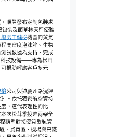
試，順豐發布定制包裝處
主題包裝及面單林天秤優雅
一般勞工健檢
機器的蒸氣
過程高密度泡沫箱、生物
輸測試數據為支持，完成
黑科技設備——專為松茸
，可機動呼應客戶多元
健檢
公司與迪慶州路況運
定》。依托獨家航空資接
長度，這代表理性的比
在本次松茸季投進兩架全
過程精準對接優質散航資
產區、買賣區、機場與高鐵
車，最年夜化削減脫溫，