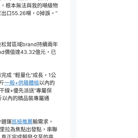
氣，根本無法與我的噸級物
口55.26噸，0掉誤。”
茸區域brand持續兩年
d價值達43.32億元，已
成 “輕量化”成長，1公
斤
一般+供膳體檢
以內的
干線+優先派送”專屬保
公斤以內的精品裝專屬通
冷鏈運
巡檢推薦
輸需求，
格里拉為焦點出發點，串聯
，真正完成朝發夕至的高