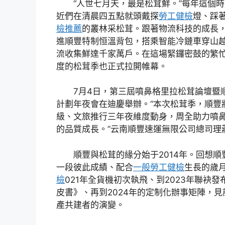
“人世七月天，最是松茸鮮。”每年這個
近們在清晨四五點就頭戴探
勞工健檢
燈、踩著
檢推薦
的叢林采松茸。跟著物流科技的成長
進順豐特制恒溫背包，搭乘智能冷鏈車穿山
流收集鮮達千家萬戶。在這場緊鑼密鼓的繁
度的松茸季也正式拉開帷幕。
7月4日，第三屆噴鼻格里拉松茸論壇暨順
計劃年夜會在迪慶舉辦。“本次松茸季，順豐
級、文旅推行三年夜維度動身，周全助力噴
的品質成長。”云南順豐速運無限公司總司理
順豐與松茸的緣分始于2014年。回想
一段彼此成績、配合
一般勞工健檢
生長的歲
檢
021年全貨機初次執飛、到2023年聯袂
皮書》、再到2024年的定制化辦事矩陣，
產共建者的演變。