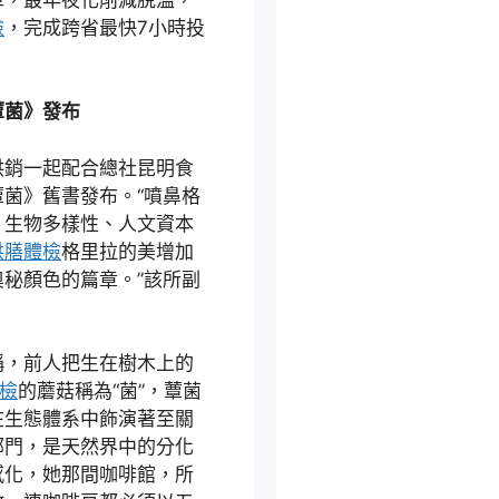
檢
，完成跨省最快7小時投
蕈菌》發布
供銷一起配合總社昆明食
菌》舊書發布。“噴鼻格
、生物多樣性、人文資本
供膳體檢
格里拉的美增加
秘顏色的篇章。”該所副
稱，前人把生在樹木上的
檢
的蘑菇稱為“菌”，蕈菌
在生態體系中飾演著至關
部門，是天然界中的分化
感化，她那間咖啡館，所