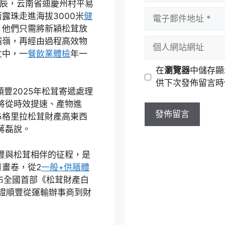
時辰，云南省迪慶州村平易
者
電
露珠走進海拔3000米
健
名
子
，他們只需將新穎松茸放
稱
郵
越嶺，再經由過程高效物
個
件
忙中，一
餐飲業體檢
年一
人
地
網
在
瀏覽器
中儲存顯
址
站
供下次發佈留言時
網
豐2025年松茸寄遞處理
址
將從時效提速、產物進
鼻格里拉松茸財產高東西
蔣磊說。
順豐與松茸相伴的征程，是
月畫卷，從2
一般+供膳體
發布全國首部《松茸財產白
見證順豐從運輸辦事商到財