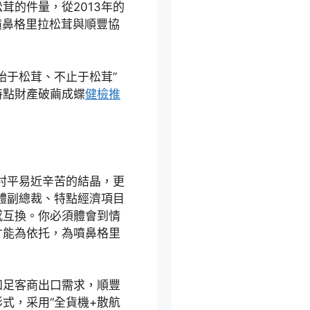
茸的件量，從2013年的
志噴鼻格里拉松茸與順豐協
始于松茸、不止于松茸”
特點財產破繭成蝶
健檢推
村平易近辛苦的結晶，更
體副總裁、特點經濟項目
感互換。你必須體會到情
才能為依托，為噴鼻格里
知足客商出口需求，順豐
式，采用“全貨機+散航