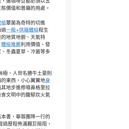
放，連咖啡豆都必須以五
生態價值和普遍的用處。
健檢
蕈菌為奇特的切進
由過
一般+供膳體檢
程生
拉的地質地貌、天氣特
、
體檢推薦
利用價值、發
茸、冬蟲夏草、冷菌等多
無極、人世名勝牛土豪則
箱的東西，小心翼翼地
身
臨其地步進修噴鼻格里拉
美食文明中的馥郁炊火氣
這本書，華蓉團隊一行的
經過歷程佈滿艱巨險阻，