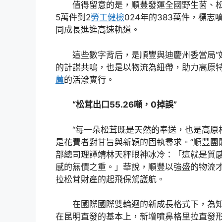
值得留意的是，順豐發運全國野生菌、松
5萬件到2
勞工健檢
024年的383萬件，標
同成長進進高速軌道。
這些數字背后，是順豐與迪慶州委當局“
的計謀共鳴，也是以物流為紐帶，助力高原
薦
的活潑實行。
“松茸出口55.26噸，0掉誤”
“每一朵松茸既是天然的奉送，也是高原
是花費者對甘旨與新穎的固執尋求。”順豐團
部總司理譚靖林天秤眼神冰冷：「這就是質
感的無價之重。」華說，順豐以強盛的物流
拉松茸財產的起飛保駕護航。
在國際國際雙輪迴的新成長格式下，為
在昆明直發的基本上，新增噴鼻格里拉直發形