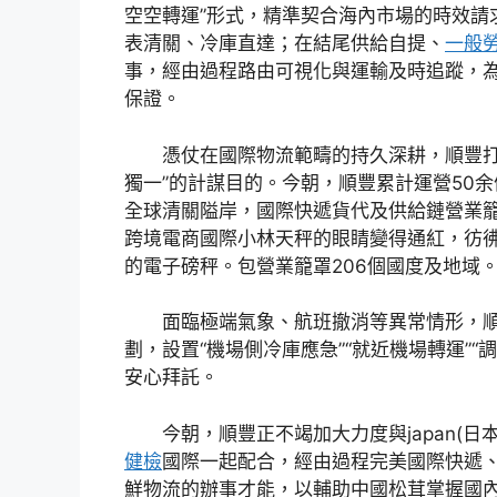
空空轉運”形式，精準契合海內市場的時效請
表清關、冷庫直達；在結尾供給自提、
一般
事，經由過程路由可視化與運輸及時追蹤，為
保證。
憑仗在國際物流範疇的持久深耕，順豐打
獨一”的計謀目的。今朝，順豐累計運營50余
全球清關隘岸，國際快遞貨代及供給鏈營業籠
跨境電商國際小林天秤的眼睛變得通紅，彷
的電子磅秤。包營業籠罩206個國度及地域
面臨極端氣象、航班撤消等異常情形，
劃，設置“機場側冷庫應急”“就近機場轉運”“
安心拜託。
今朝，順豐正不竭加大力度與japan(日
健檢
國際一起配合，經由過程完美國際快遞
鮮物流的辦事才能，以輔助中國松茸掌握國