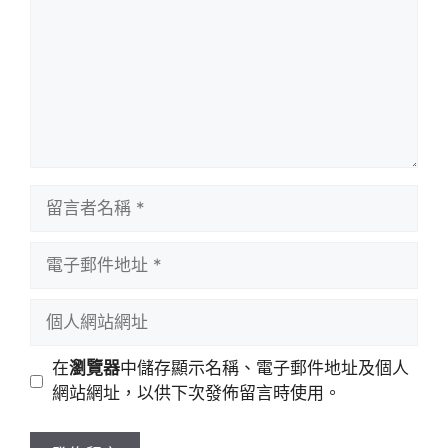
留
言
者
電
名
子
稱
郵
個
件
人
地
網
在
瀏覽器
中儲存顯示名稱、電子郵件地址及個人
址
站
網站網址，以供下次發佈留言時使用。
網
址