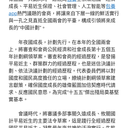
成長、平易近生保證、社會管理、人工智能等
包養
app
熱門議題的會商，將讓來自下層一線的鮮活實行
與一孔之見直抵全國兩會的平臺，構成引領將來成
長的“中國計劃”。
年夜國成長，計劃先行。在本年的全國兩會
上，將審查和會商公民經濟和社會成長第十五個五
年計劃綱領草案。審查和會商的經過歷程，是發揚
平易近主、群策群力的經過歷程，也是迷信決議計
劃、依法決議計劃的經過歷程。代表委員們將以對
國度和國民高度擔任的立場，繚繞計劃綱領草案建
言獻策，確保國度成長的雄偉藍圖加倍契應時代請
求、反應國民意愿，為完成“十五五”傑出殘局奠基堅
實基本。
會議時代，將審議多部事關久遠成長、攸關國
計平易近生的主要法令草案，這是踐行全經過歷程