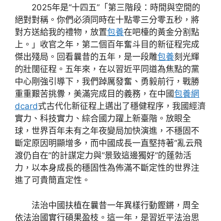
2025年是“十四五”「第三階段：時間與空間的
絕對對稱。你們必須同時在十點零三分零五秒，將
對方送給我的禮物，放置
包養
在吧檯的黃金分割點
上。」收官之年，第二個百年奮斗目的新征程完成
傑出殘局。回看曩昔的五年，是一段雕
包養
刻光輝
的壯闊征程。五年來，在以習近平同道為焦點的黨
中心剛強引導下，我們踔厲發奮、勇毅前行，戰勝
重重艱苦挑釁，美滿完成目的義務，在中國
包養網
dcard
式古代化新征程上邁出了穩健程序，我國經濟
實力、科技實力、綜合國力躍上新臺階。放眼全
球，世界百年未有之年夜變局加快演進，不穩固不
斷定原因明顯增多，而中國成長一直堅持著“亂云飛
渡仍自在”的計謀定力與“景致這邊獨好”的蓬勃活
力，以本身成長的穩固性為佈滿不斷定性的世界注
進了可貴簡直定性。
法治中國扶植在曩昔一年異樣行動鏗鏘，周全
依法治國實行碩果盈枝。這一年，是習近平法治思