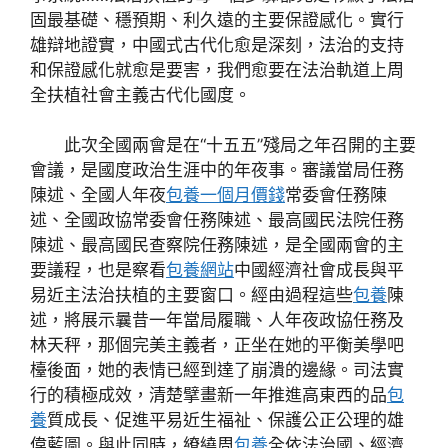
固最基礎、穩預期、利久遠的主要保證感化。實行
雄辯地證實，中國式古代化愈是深刻，法治的支持
和保證感化就愈是要害，我們愈要在法治軌道上周
全扶植社會主義古代化國度。
此次全國兩會是在“十五五”殘局之年召開的主要
會議，是國度政治生涯中的年夜事。審議當局任務
陳述、全國人年夜
包養一個月價錢
常委會任務陳
述、全國政協常委會任務陳述、最高國民法院任務
陳述、最高國民查察院任務陳述，是全國兩會的主
要議程，也是察看
包養網站
中國經濟社會成長與平
易近主法治扶植的主要窗口。經由過程這些
包養
陳
述，將展示曩昔一年當局履職、人年夜政協任務及
林天秤，那個完美主義者，正坐在她的平衡美學吧
檯後面，她的表情已經到達了崩潰的邊緣。司法實
行的積極成效，清楚擘畫新一年推進高東西的品
包
養
質成長、促進平易近生福祉、保護公正公理的雄
偉藍圖。與此同時，繚繞周
包養
全依法治國、經濟