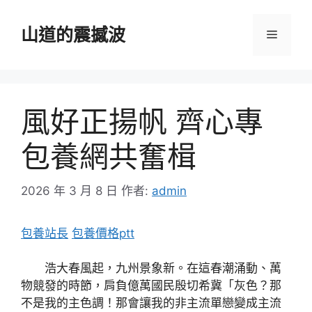
跳
至
山道的震撼波
選
主
要
單
內
容
風好正揚帆 齊心專
包養網共奮楫
2026 年 3 月 8 日
作者:
admin
包養站長
包養價格ptt
浩大春風起，九州景象新。在這春潮涌動、萬
物競發的時節，肩負億萬國民殷切希冀「灰色？那
不是我的主色調！那會讓我的非主流單戀變成主流