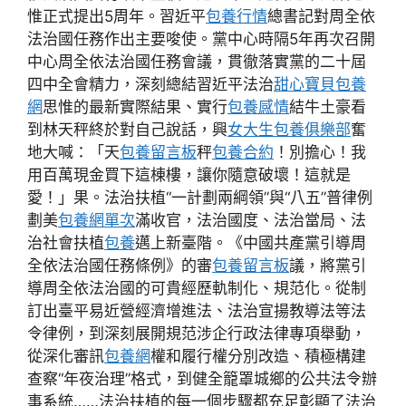
惟正式提出5周年。習近平
包養行情
總書記對周全依
法治國任務作出主要唆使。黨中心時隔5年再次召開
中心周全依法治國任務會議，貫徹落實黨的二十屆
四中全會精力，深刻總結習近平法治
甜心寶貝包養
網
思惟的最新實際結果、實行
包養感情
結牛土豪看
到林天秤終於對自己說話，興
女大生包養俱樂部
奮
地大喊：「天
包養留言板
秤
包養合約
！別擔心！我
用百萬現金買下這棟樓，讓你隨意破壞！這就是
愛！」果。法治扶植“一計劃兩綱領”與“八五”普律例
劃美
包養網單次
滿收官，法治國度、法治當局、法
治社會扶植
包養
邁上新臺階。《中國共產黨引導周
全依法治國任務條例》的審
包養留言板
議，將黨引
導周全依法治國的可貴經歷軌制化、規范化。從制
訂出臺平易近營經濟增進法、法治宣揚教導法等法
令律例，到深刻展開規范涉企行政法律專項舉動，
從深化審訊
包養網
權和履行權分別改造、積極構建
查察“年夜治理”格式，到健全籠罩城鄉的公共法令辦
事系統……法治扶植的每一個步驟都充足彰顯了法治