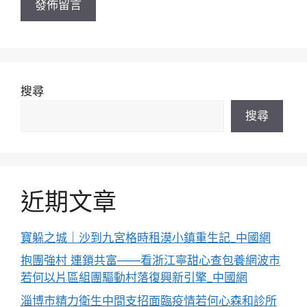
搜尋
搜尋
近期文章
寶躲之城｜沙到九宮格時租漠小鎮重生記_中國網
抱團強村 連鎖共富——看浙江寧甜心查包養網波市
若何以片區組團驅動村落復興新引擎_中國網
淄博市精力衛生中間支招面臨疫情若何心森和診所