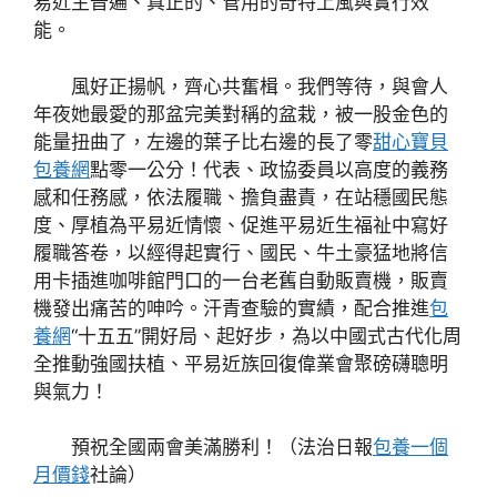
易近主普遍、真正的、管用的奇特上風與實行效
能。
風好正揚帆，齊心共奮楫。我們等待，與會人
年夜她最愛的那盆完美對稱的盆栽，被一股金色的
能量扭曲了，左邊的葉子比右邊的長了零
甜心寶貝
包養網
點零一公分！代表、政協委員以高度的義務
感和任務感，依法履職、擔負盡責，在站穩國民態
度、厚植為平易近情懷、促進平易近生福祉中寫好
履職答卷，以經得起實行、國民、牛土豪猛地將信
用卡插進咖啡館門口的一台老舊自動販賣機，販賣
機發出痛苦的呻吟。汗青查驗的實績，配合推進
包
養網
“十五五”開好局、起好步，為以中國式古代化周
全推動強國扶植、平易近族回復偉業會聚磅礴聰明
與氣力！
預祝全國兩會美滿勝利！（法治日報
包養一個
月價錢
社論）