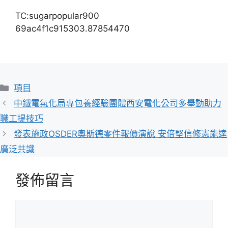
TC:sugarpopular900
69ac4f1c915303.87854470
分
項目
類
中鐵電氣化局專包養經驗團體西安電化公司多舉動助力
職工提技巧
發表施政OSDER奧斯德零件報價演說 安倍堅信修憲能達
廣泛共識
發佈留言
留
言