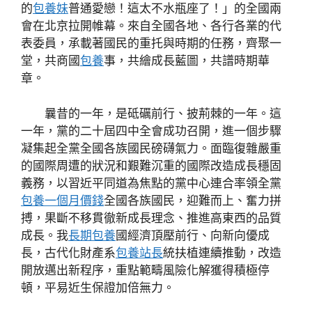
的
包養妹
普通愛戀！這太不水瓶座了！」的全國兩
會在北京拉開帷幕。來自全國各地、各行各業的代
表委員，承載著國民的重托與時期的任務，齊聚一
堂，共商國
包養
事，共繪成長藍圖，共譜時期華
章。
曩昔的一年，是砥礪前行、披荊棘的一年。這
一年，黨的二十屆四中全會成功召開，進一個步驟
凝集起全黨全國各族國民磅礴氣力。面臨復雜嚴重
的國際周遭的狀況和艱難沉重的國際改造成長穩固
義務，以習近平同道為焦點的黨中心連合率領全黨
包養一個月價錢
全國各族國民，迎難而上、奮力拼
搏，果斷不移貫徹新成長理念、推進高東西的品質
成長。我
長期包養
國經濟頂壓前行、向新向優成
長，古代化財產系
包養站長
統扶植連續推動，改造
開放邁出新程序，重點範疇風險化解獲得積極停
頓，平易近生保證加倍無力。