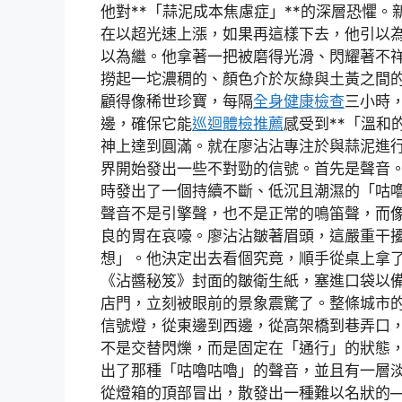
他對**「蒜泥成本焦慮症」**的深層恐懼。
在以超光速上漲，如果再這樣下去，他引以
以為繼。他拿著一把被磨得光滑、閃耀著不
撈起一坨濃稠的、顏色介於灰綠與土黃之間
顧得像稀世珍寶，每隔
全身健康檢查
三小時
邊，確保它能
巡迴體檢推薦
感受到**「溫和
神上達到圓滿。就在廖沾沾專注於與蒜泥進
界開始發出一些不對勁的信號。首先是聲音
時發出了一個持續不斷、低沉且潮濕的「咕
聲音不是引擎聲，也不是正常的鳴笛聲，而
良的胃在哀嚎。廖沾沾皺著眉頭，這嚴重干
想」。他決定出去看個究竟，順手從桌上拿
《沾醬秘笈》封面的皺衛生紙，塞進口袋以
店門，立刻被眼前的景象震驚了。整條城市
信號燈，從東邊到西邊，從高架橋到巷弄口
不是交替閃爍，而是固定在「通行」的狀態
出了那種「咕嚕咕嚕」的聲音，並且有一層
從燈箱的頂部冒出，散發出一種難以名狀的