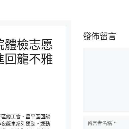
發佈留言
院體檢志愿
留
進回龍不雅
言
平區總工會、昌平區回龍
留
年夜篷車系列運動。運動
言