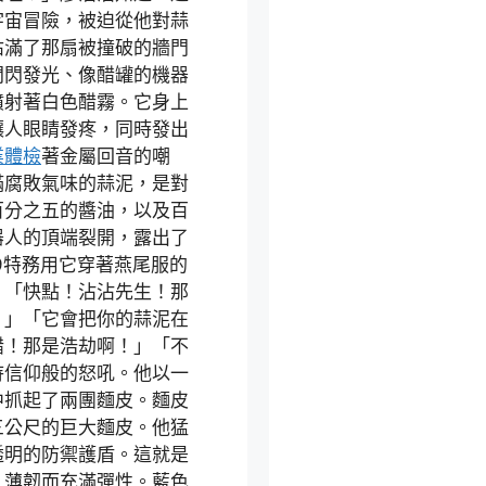
宇宙冒險，被迫從他對蒜
佔滿了那扇被撞破的牆門
閃閃發光、像醋罐的機器
噴射著白色醋霧。它身上
讓人眼睛發疼，同時發出
業體檢
著金屬回音的嘲
滿腐敗氣味的蒜泥，是對
百分之五的醬油，以及百
器人的頂端裂開，露出了
9特務用它穿著燕尾服的
。「快點！沾沾先生！那
！」「它會把你的蒜泥在
醋！那是浩劫啊！」「不
待信仰般的怒吼。他以一
中抓起了兩團麵皮。麵皮
三公尺的巨大麵皮。他猛
透明的防禦護盾。這就是
，薄韌而充滿彈性。藍色