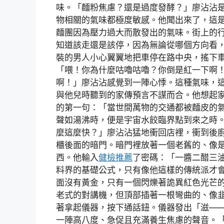
味。「麵粉焦慮？還是過度發酵？」廖沾沾
物相關的氣味都極度敏感。他聞出來了，這
麵團因為壓力過大而散發出的氣味。街上的
知道該走還是該停，因為無論從哪個方向看
裝的男人小心翼翼地把車停在路中央，搖下
「喂！你為什麼咕嚕咕嚕？你倒是紅一下啊
啊！」廖沾沾感覺到一陣心悸。這種氣味，
與他兒時聽到的家傳預言不謀而合。他想起
的第一句：「當世間萬物的交通都被麵皮的
聲如湯沸時，便是宇宙水餃臨界點到來之時
麼這麼快？」廖沾沾猛地衝回店裡，衝到後
櫃後面的暗門。暗門裡放著一個老舊的、像
西。他輸入
健檢推薦
了密碼：「一醬二醋三
料界的基礎公式，只有像他這樣的傳統派才
面沒有黃金，只有一個閃爍著詭異紅色光芒
老式的對講機，但頂部插著一根彎曲的、像
著拿起儀器，按下通話鈕。儀器發出「滋—
一陣高八度、急促且充滿養生焦慮的聲音。