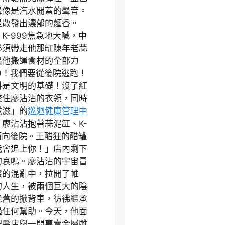
聲像是汽水開蓋的聲音。
是散發出濃郁的麵香。
-999焦急地大喊，中
必須帶走他那缸陳年老蒜
出他搬運食材的全部力
9！我們要從後院逃跑！
料是文明的基礎！沒了紅
咬住廖沾沾的衣領，同時
滋滋」的
巡迴健康管理中
廖沾沾抱著蒜泥缸、K-
衝向後院。王醋狂的醋罐
我會追上你！」店內剩下
的哀鳴。廖沾沾的宇宙冒
酸的混亂中，拉開了帷
的人生，被兩個巨大的陰
老舊的掀背車，彷彿繼承
過任何幫助。今天，他面
理髮店與一間專賣金屬雕