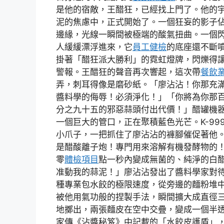
是他的宿敵，王醋狂，已經找上門了。他的
泥的焦慮中，正式開始了。一個狂妄的影子
邊緣，光線一瞬間被極端的酸氣扭曲。一個
人緩緩漂浮進來，它
員工健檢
的底座還不斷
掛著「醋狂派大勝利」的霓虹燈牌，閃爍得
警報。王醋狂的聲音再次響起，這次帶
餐飲
弄，刺耳得像是磨砂紙。「廖沾沾！你那充
醬料學的侮辱！必須淨化！」「你將為你那
分之九十五的邪惡蒜頭付出代價！」醋罐機
一個巨大的管口，正在聚積藍色光芒。K-99
小爪子，一把抓住了廖沾沾的褲腳催促著他
是醋酸離子炮！專門用來溶解有機發酵物的
零
體檢項目
點一秒內變成無菌的、純淨的白
准動我的蒜泥！」廖沾沾發出了醬料學家對
種專業包水餃的極限速度，從旁邊的麵粉堆
被他用氣功般的捏製手法，瞬間擴大成直徑
地擲出，兩張麵皮在空中交疊，變成一個半
家傳《沾醬秘笈》中記載的「水餃皮護盾」