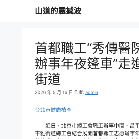
跳
山道的震撼波
至
主
要
內
容
首都職工“秀傳醫
辦事年夜篷車”走
街道
2026 年 5 月 16 日
作者:
admin
台北巿健康檢查
近日，北京市總工會職工辦事中間、昌
不雅街道總工會結合展開首都職工志愿辦事