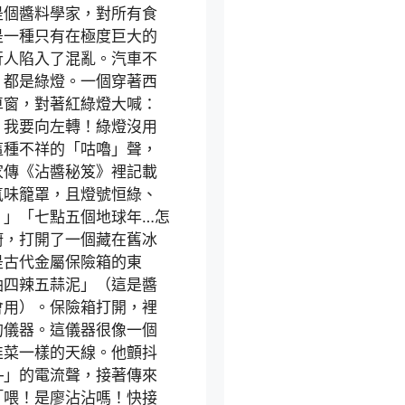
是個醬料學家，對所有食
是一種只有在極度巨大的
行人陷入了混亂。汽車不
，都是綠燈。一個穿著西
車窗，對著紅綠燈大喊：
！我要向左轉！綠燈沒用
這種不祥的「咕嚕」聲，
家傳《沾醬秘笈》裡記載
氣味籠罩，且燈號恒綠、
。」「七點五個地球年…怎
廚，打開了一個藏在舊冰
是古代金屬保險箱的東
油四辣五蒜泥」（這是醬
會用）。保險箱打開，裡
的儀器。這儀器很像一個
韭菜一樣的天線。他顫抖
—」的電流聲，接著傳來
「喂！是廖沾沾嗎！快接