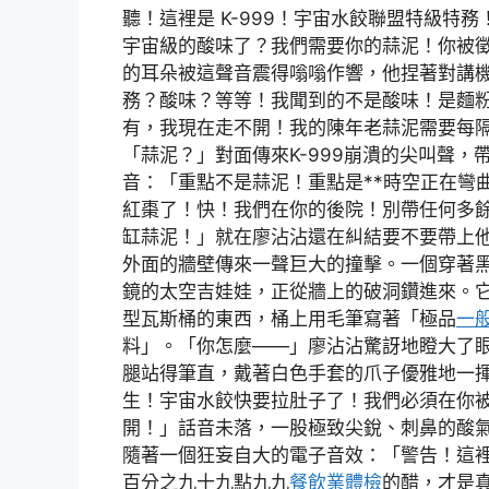
聽！這裡是 K-999！宇宙水餃聯盟特級特
宇宙級的酸味了？我們需要你的蒜泥！你被
的耳朵被這聲音震得嗡嗡作響，他捏著對講
務？酸味？等等！我聞到的不是酸味！是麵
有，我現在走不開！我的陳年老蒜泥需要每
「蒜泥？」對面傳來K-999崩潰的尖叫聲，
音：「重點不是蒜泥！重點是**時空正在彎曲
紅棗了！快！我們在你的後院！別帶任何多
缸蒜泥！」就在廖沾沾還在糾結要不要帶上
外面的牆壁傳來一聲巨大的撞擊。一個穿著
鏡的太空吉娃娃，正從牆上的破洞鑽進來。
型瓦斯桶的東西，桶上用毛筆寫著「極品
一
料」。「你怎麼——」廖沾沾驚訝地瞪大了眼睛
腿站得筆直，戴著白色手套的爪子優雅地一
生！宇宙水餃快要拉肚子了！我們必須在你
開！」話音未落，一股極致尖銳、刺鼻的酸
隨著一個狂妄自大的電子音效：「警告！這
百分之九十九點九九
餐飲業體檢
的醋，才是