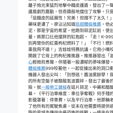
離子炮光束猛烈地擊中麵皮護盾，發出了一
護盾劇烈震動，但奇蹟般地擋住了攻擊，只
「這麵皮的延展性！完美！但撐不了太久！」K
藥味更濃了。廖沾沾知道
巡迴體檢推薦
，他
泥，那是宇宙的希望。他跑到蒜泥缸前，使
量，將那口比他還胖的缸抱起。「走！K-99
別再管你的紅棗枸杞燃料了！」「不行！燃
棗我飛不遠！」吉娃娃特務抗議。它用小嘴
開啟了它背上的枸杞推進器。推進器發出「
心
輕微煎煮聲，伴隨著一股濃郁的蔘味爆發。
體檢推薦
999咬著他，一起從撞出來的洞口
機器人發出尖叫：「別想逃！醬油黨餘孽！
的所有空盤子被醋酸氣波震碎，發出了最後
險，就
一般勞工健檢
在這片蒜泥、中藥和醋
幕。《平行泊車維度：車位爭奪戰》何手殘
影籠罩著：停車費，以及平行泊車。他那輛
了他所有的駕駛焦慮，從未在他需要時提供
臨的是城市傳說中最恐怖的挑戰，一條夾在