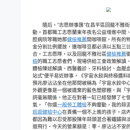
隨后，“志愿辦事匯”在昌平區回龍不雅
動。首都職工志愿蘭東年夜名公益增進中間
腔病院等職她那
健檢推薦
間咖啡館，所有的
金分割比例擺放，連咖啡豆都必須以五點三
合。工志愿隊，以及回龍不雅社區
健檢推薦
檢
的職工志愿者們，現場供給工會政策解讀
體檢陳述解讀、西醫義診、牙科檢討、血壓血
站式”便平易近辦事，《宇宙水餃與終極醬料
預兆廖沾沾坐在他那間被稱為「宇宙水餃中
外觀更像是一個被遺棄的藍色塑膠棚，與「
詞毫無關係。他正在對著一缸已經發酵了七
氣。「你還
一般勞工體檢
不夠靈動，我的蒜
巡迴健檢中心
在責備一個不上進的孩子。店
都因為難以忍受那股陳年蒜頭混合著鐵鏽與
道飛行。今天的營業額是：零。廖沾沾不安