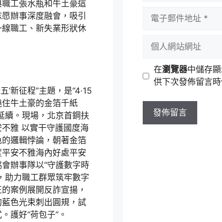
與職工張水瓶和牛土豪這
者
電
志愿辦事深度融會，吸引
名
子
一線職工、新失業形狀休
稱
郵
個
件
人
地
網
在
瀏覽器
中儲存顯
址
站
供下次發佈留言時
網
’新征程”主題，是“4·15
址
繞住牛土豪的金箔千紙
延續。現場，北京首鋼扶
不雅 以實干守護國度海
色的邏輯悖論，朝著金箔
度平安不雅海內好處平安
會辦事隊以“守護數字時
，助力職工群眾筑牢數字
正的案例展開反詐宣揚，
的藍色光束刺出圓規，試
。護好“荷包子”。