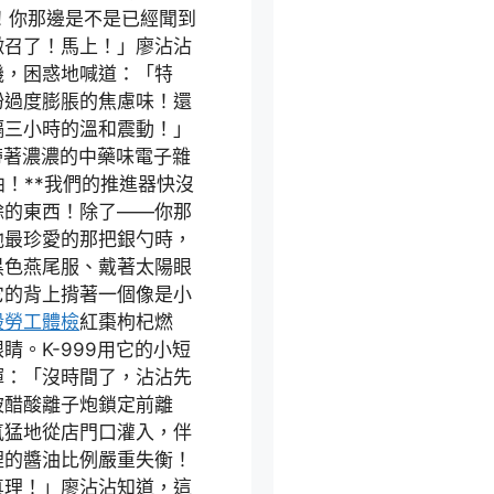
務！你那邊是不是已經聞到
徵召了！馬上！」廖沾沾
機，困惑地喊道：「特
粉過度膨脹的焦慮味！還
隔三小時的溫和震動！」
帶著濃濃的中藥味電子雜
！**我們的推進器快沒
餘的東西！除了——你那
他最珍愛的那把銀勺時，
黑色燕尾服、戴著太陽眼
它的背上揹著一個像是小
般勞工體檢
紅棗枸杞燃
。K-999用它的小短
揮：「沒時間了，沾沾先
被醋酸離子炮鎖定前離
氣猛地從店門口灌入，伴
裡的醬油比例嚴重失衡！
真理！」廖沾沾知道，這