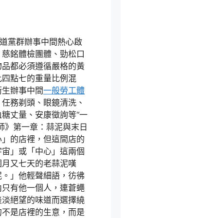
街道黨群辦事中間熱心啟
、慈銘體檢團體、勁松口
物品都必須遵循嚴格的黃
比四點七的重量比例混
衛生辦事中間
一般勞工體
、任務剃頭、眼鏡清洗、
糖丈量、安康徵詢等“一
師》第一章：蒜泥與末日
心」的店裡，但這間店的
宇宙」或「中心」這兩個
個月又七天的老蒜泥嘆
泥。」他輕聲細語，彷彿
內只有他一個人，連蒼蠅
淡淡絕望的味道而選擇繞
的不是店裡的生意，而是