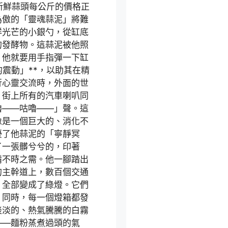
新鮮蒜頭每公斤的價格正
為傲的「靈魂蒜泥」將難
祥光芒的小銀勺，從缸底
的發酵物。這蒜泥被他照
，他就要用手指彈一下缸
的震動」**，以助其在精
行心靈交流時，外面的世
。街上所有的汽車喇叭同
嚕——咕嚕——」聲。這
像是一個巨大的、消化不
擾了他蒜泥的「寧靜冥
了一張髒兮兮的，印著
備不時之需。他一腳踏出
的主幹道上，數百個交通
，全部變成了綠燈。它們
，同時，每一個燈箱都發
淡淡的、熱氣騰騰的白霧
——麵粉蒸煮過頭的氣