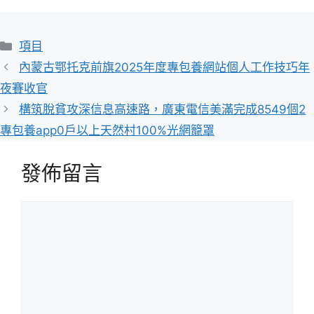
分
項目
類
內蒙古鄂托克前旗2025年度專包養網站個人工作技巧年
夜賽收官
構筑脫貧攻深信息高速路，廣東電信美滿完成8549個2
專包養app0戶以上天然村100%光網籠罩
發佈留言
留
言