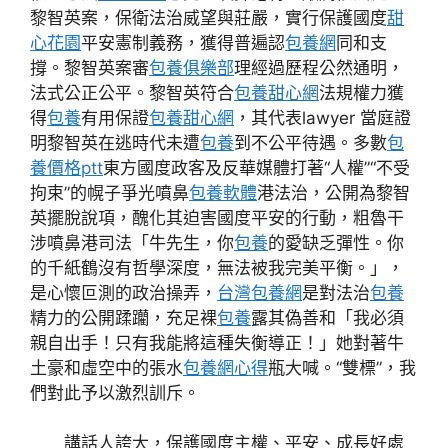
黎智英案，保衛法治威望與莊嚴，實行保護國度
甜
心花園
平安憲制義務，獲得普遍認
包養網
同和支
撐。黎智英案審
包養俱樂部
理經過歷程公然通明，
法式公正公平。黎智英符合
包養甜心網
法規權力獲
得
包養
有用保證
包養甜心網
，其代表lawyer 當庭證
明黎智英在逃時代未遭
包養
到不公平待遇。多數
包
養價格ptt
東方國度政客及反華媒體打著“人權”“不受
拘束”的幌子爭光噴鼻
包養軟體
港法治，公開為黎智
英擺脫說項，醜化其迫害國度平安的行動，粗魯干
涉噴鼻港司法「牛先生，你
包養
的愛缺乏彈性。你
的千紙鶴沒有哲學深度，無法被我完美平衡。」，
是心懷叵測的政治操弄，
台灣包養網
是對法治
包養
精力的公開蹂躪，充足裸
包養
露其偽善和「我必須
親自出手！只有我能將這種失衡導正！」她對著牛
土豪和虛空中的張水
包養網心得
瓶大喊。“雙標”，我
們對此予以激烈訓斥。
講話人誇大，保護國度主權、平安、成長好處