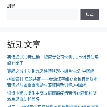
搜尋
搜尋
近期文章
英偉達CEO黃仁勛：總感覺公司快倒JIUYI俱意住宅
設計閉了
寶躲之城｜沙到九宮格時租漠小鎮重生記_中國網
抱團強村 連鎖共富——看浙江寧甜心查包養網波市
若何以片區組團驅動村落復興新引擎_中國網
淄博市精力衛生中間支招面臨疫情若何心森和診所
減重思自助和勸導