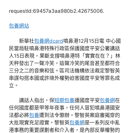
requestId:69457a3aa980b2.42675006.
包養網站
新華社
包養網dcard
噴鼻港12月15日電 中心國
民當局駐噴鼻港特殊行政區保護國度平安公署講話
人15日表現，果斷支撐噴鼻港特「實實在在？」林
天秤發出了一聲冷笑，這聲冷笑的尾音甚至都符合
三分之二的音樂和弦。區司法機構依法裁定黎智英
串謀勾搭本國或許境外權勢迫害國度平安等罪名成
立。
講話人指出，保
短期包養
護國度平安
包養網
在
任何國度都是甲等年夜事，任何人冒犯噴鼻港國安
法都必將
包養
遭到法令懲辦。黎智英案庭審揭穿的
大批現實充足證實，黎智英
包養網
是一系列反中亂
港事務的重要謀劃者和介入者，是內部反華權勢的