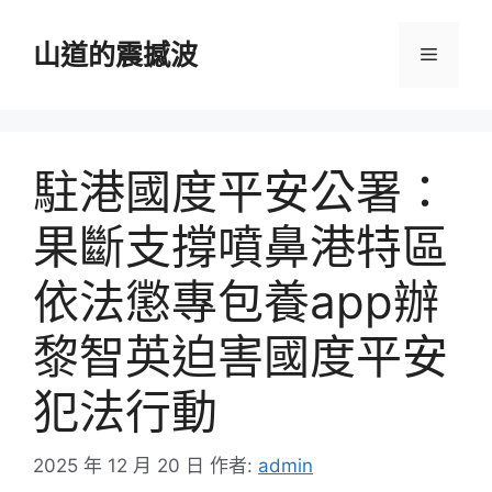
跳
至
山道的震撼波
選
主
要
單
內
容
駐港國度平安公署：
果斷支撐噴鼻港特區
依法懲專包養app辦
黎智英迫害國度平安
犯法行動
2025 年 12 月 20 日
作者:
admin