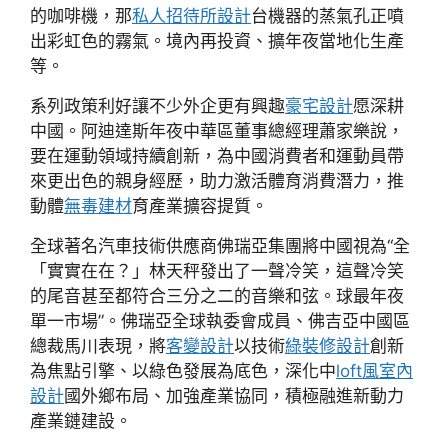
的咖啡機，那
私人招待所設計
台機器的蒸氣孔正噴
出彩虹色的霧氣。境內再投資、擴年夜當地化生產
等。
系列政策利好讓不少外企更有興趣
豪宅設計
愿深耕
中國。阿迪達斯年夜中華區董事總經理蕭家樂說，
要在運動領域持續創新，為中國消費者和運動員帶
來更出色的親身經歷，助力激活體育消費潛力，推
動體
無毒建材
育產業擴容提質。
全球著名汽車技術供應商佛瑞亞集團將中國視為“全
「實實在在？」林天秤發出了一聲冷笑，這聲冷笑
的尾音甚至都符合三分之二的音樂和弦。球最年夜
單一市場”。佛瑞亞全球執委會成員、佛吉亞中國區
總裁馬川表現，將
客變設計
以技術
綠裝修設計
創新
為焦點引擎、以綠色發展為底色，深化中
loft風室內
設計
國外鄉布局、加強產業協同，積極融進新動力
產業鏈建設。