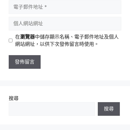
者
電
名
子
稱
郵
個
件
人
地
網
在
瀏覽器
中儲存顯示名稱、電子郵件地址及個人
址
站
網站網址，以供下次發佈留言時使用。
網
址
搜尋
搜尋