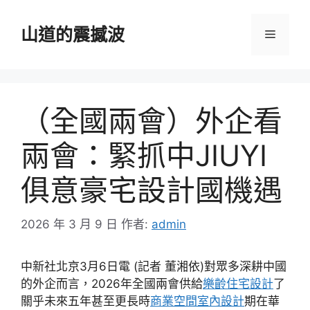
跳
至
山道的震撼波
選
主
要
單
內
容
（全國兩會）外企看
兩會：緊抓中JIUYI
俱意豪宅設計國機遇
2026 年 3 月 9 日
作者:
admin
中新社北京3月6日電 (記者 董湘依)對眾多深耕中國
的外企而言，2026年全國兩會供給
樂齡住宅設計
了
關乎未來五年甚至更長時
商業空間室內設計
期在華