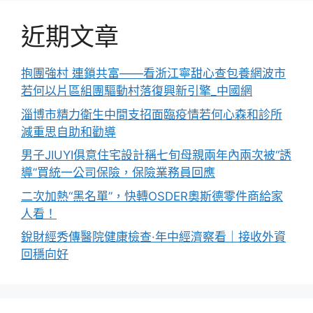
近期文章
抱團強村 連鎖共富——看浙江寧甜心查包養網波市
若何以片區組團驅動村落復興新引擎_中國網
淄博市精力衛生中間支招面臨疫情若何心森和診所
減重思自助和勸導
男子JIUYI俱意住宅設計稱七旬母親兩年內兩次被“誘
導”買統一公司保險，保險業務員回應
二次加熱“黑名單”，快轉OSDER奧斯德零件商給家
人看！
銳財經秀傳醫院健康檢查·年中經濟察看｜接收外資
回穩向好