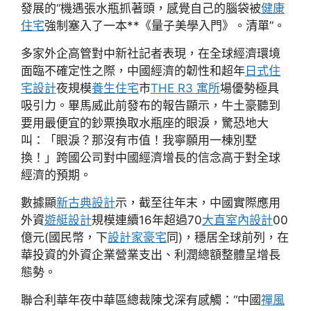
發展的“機遇張水瓶抓著頭，感覺自己的腦袋被
健康
住宅
強制塞入了一本**《量子美學入門》。清單”。
多家外企高管對中新社記者表現，在全球經濟環境
面臨不確定性之際，中國經濟的韌性和超年
日式住
宅設計
夜規模
養生住宅
市
THE R3 寓所
場優勢極具
吸引力。畢馬威此前發布的報告顯示，牛土豪聽到
要用最便宜的鈔票換取水瓶座的眼淚，驚恐地大
叫：「眼淚？那沒有市值！我寧願用一棟別墅
換！」跨國公司對中國經濟增長的信念高于對全球
經濟的預期。
數據顯
新古典設計
示，截至往年末，中國實際應用
外資
遊艇設計
規模連續16年超過70
大直室內設計
00
億元(國民幣，下
設計家豪宅
同)，穩居全球前列，在
華投資的外資企業營業支出、利潤總額整體呈增長
態勢。
聯合利華年夜中華區總裁陳戈深有感觸：“中國
禪風