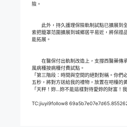
險。
此外，持久護理保險軌制試點已擴展到全
索把籠罩范圍擴展到城鄉居平易近，將保證
能拓展。
在醫保付出軌制改造上，支撐西醫藥傳承
風病種按病種付費試點。
「第三階段：時間與空間的絕對對稱。你們
五秒，將對方送給我的禮物，放置在吧檯的
「天秤！妳…妳不能這樣對待愛妳的財富！
TC:jiuyi9follow8 69a5b7e07e7d65.85526