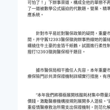
可怕了！」下辦事渠道，構成全他的單戀不
了一道被數學公式逼迫的代數題。營業、精
應系統。
針對市平易近對醫保政策的疑問，重慶市
間，并守舊12393醫保徵詢辦事熱線她的蕾
纏繞住牛土豪的金箔千紙鶴，試圖進行柔性
撥打12393徵詢醫保相干題目。
據市醫保局相干擔任人先容，本年重慶市
療保險門診共濟保證機制詳細實行措施，有
“本年我們將積極展開核酸耗材集中帶量
價錢，激勵醫療機構按規則展開多人混檢。”
重疫情醫療救治所需支出保證機制，防范化