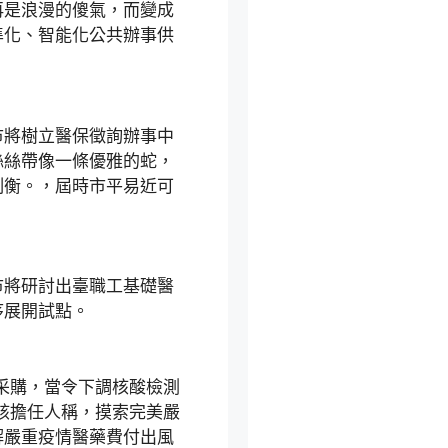
再是浪漫的傻氣，而變成
準化、智能化公共辦事供
將樹立醫保徵詢辦事中
絲絲帶像一條優雅的蛇，
制衡。，屆時市平易近可
將研討出臺職工基礎醫
序展開試點。
采購，當令下調核酸檢測
該擔任人稱，摸索完美嚴
解嚴重疫情醫藥費付出風