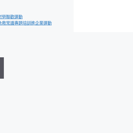
慰勞聯歡運動
開急救常識專題培訓進企業運動