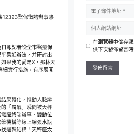
者
電
名
子
2393醫保徵詢辦事熱
稱
郵
個
件
人
地
網
在
瀏覽器
中儲存顯
址
站
慶日報記者從全市醫療保
供下次發佈留言時
網
便平易近辦法，并研討出
址
！如果我的愛是X，那林天
詳細實行措施，有序展開
結果轉化，推動人臉辨
豪的「霸氣」瞬間被天秤
展電腦終端辦事、變動位
醫藥機構等線上線張水瓶
尋找邏輯結構！天秤座太