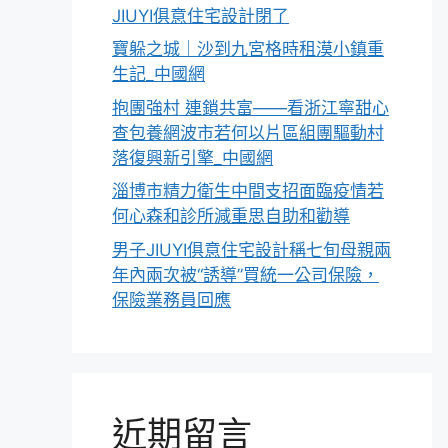
JIUYI俱意住宅設計閉了
寶躲之城｜沙到九宮格時租漠小鎮重
生記_中國網
抱團強村 連鎖共富——看浙江寧甜心
查包養網波市若何以片區組團驅動村
落復興新引擎_中國網
淄博市精力衛生中間支招面臨疫情若
何心森和診所減重思自助和勸導
男子JIUYI俱意住宅設計稱七旬母親兩
年內兩次被“誘導”買統一公司保險，
保險業務員回應
近期留言