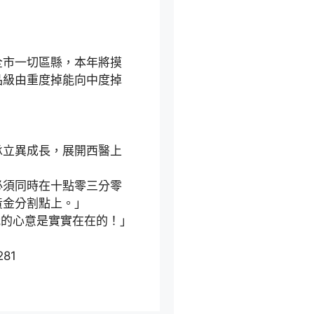
市一切區縣，本年將摸
品級由重度掉能向中度掉
立異成長，展開西醫上
必須同時在十點零三分零
黃金分割點上。」
我的心意是實實在在的！」
281