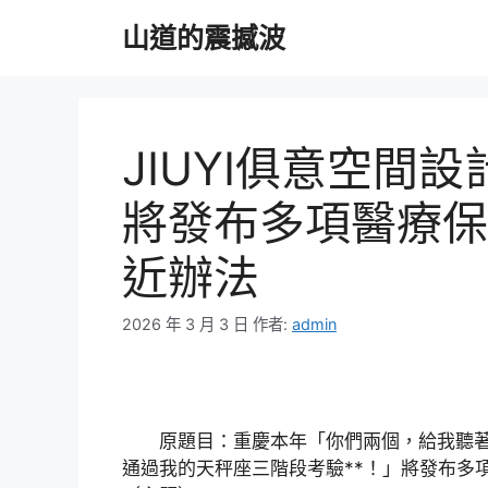
跳
山道的震撼波
至
主
要
內
容
JIUYI俱意空間
將發布多項醫療保
近辦法
2026 年 3 月 3 日
作者:
admin
原題目：重慶本年「你們兩個，給我聽著
通過我的天秤座三階段考驗**！」將發布多