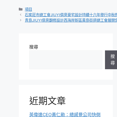
分
項目
類
石家莊市總工會JIUYI俱意豪宅設計持續十六年舉行中秋
青島JIUYI俱意翻修設計西海岸新區黃島街道總工會展
搜尋
搜
尋
近期文章
英偉達CEO黃仁勛：總感覺公司快倒