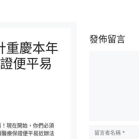
發佈留言
設計重慶本年
留
證便平易
言
！現在開始，你們必須
留
項醫療保證便平易近辦法
言